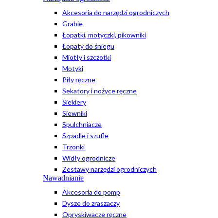
Akcesoria do narzędzi ogrodniczych
Grabie
Łopatki, motyczki, pikowniki
Łopaty do śniegu
Miotły i szczotki
Motyki
Piły ręczne
Sekatory i nożyce ręczne
Siekiery
Siewniki
Spulchniacze
Szpadle i szufle
Trzonki
Widły ogrodnicze
Zestawy narzędzi ogrodniczych
Nawadnianie
Akcesoria do pomp
Dysze do zraszaczy
Opryskiwacze ręczne