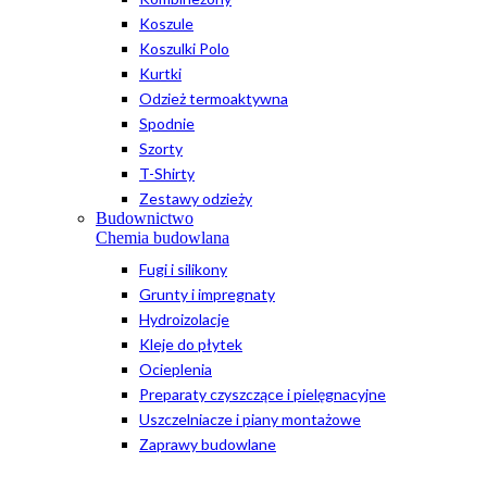
Koszule
Koszulki Polo
Kurtki
Odzież termoaktywna
Spodnie
Szorty
T-Shirty
Zestawy odzieży
Budownictwo
Chemia budowlana
Fugi i silikony
Grunty i impregnaty
Hydroizolacje
Kleje do płytek
Ocieplenia
Preparaty czyszczące i pielęgnacyjne
Uszczelniacze i piany montażowe
Zaprawy budowlane