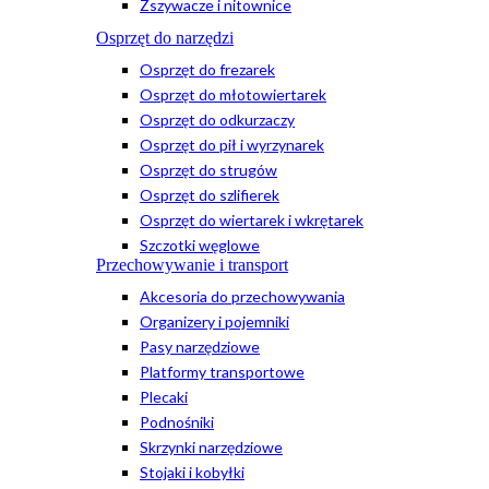
Zszywacze i nitownice
Osprzęt do narzędzi
Osprzęt do frezarek
Osprzęt do młotowiertarek
Osprzęt do odkurzaczy
Osprzęt do pił i wyrzynarek
Osprzęt do strugów
Osprzęt do szlifierek
Osprzęt do wiertarek i wkrętarek
Szczotki węglowe
Przechowywanie i transport
Akcesoria do przechowywania
Organizery i pojemniki
Pasy narzędziowe
Platformy transportowe
Plecaki
Podnośniki
Skrzynki narzędziowe
Stojaki i kobyłki