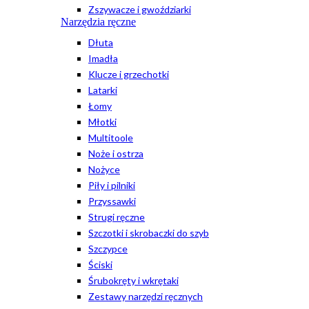
Zszywacze i gwoździarki
Narzędzia ręczne
Dłuta
Imadła
Klucze i grzechotki
Latarki
Łomy
Młotki
Multitoole
Noże i ostrza
Nożyce
Piły i pilniki
Przyssawki
Strugi ręczne
Szczotki i skrobaczki do szyb
Szczypce
Ściski
Śrubokręty i wkrętaki
Zestawy narzędzi ręcznych