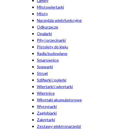
Lampy
Młotowiertarki
Młoty
Narzędzia wielofunkcyjne
Odkurzacze
Opalarki
Piły i przecinarki
Pistolety do kleju
Radia budowlane
Smarownice
Spawarki
Strugi
Szlifierki i polerki
Wiertarki i wkrętarki
Wiertnice
Wkrętaki akumulatorowe
Wyrzynarki
Zagłębiarki
Zakrętarki
Zestawy elektronarzędzi