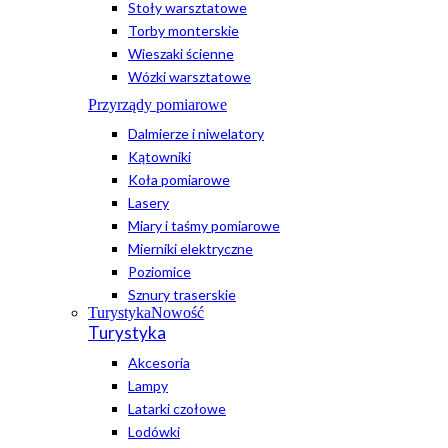
Stoły warsztatowe
Torby monterskie
Wieszaki ścienne
Wózki warsztatowe
Przyrządy pomiarowe
Dalmierze i niwelatory
Kątowniki
Koła pomiarowe
Lasery
Miary i taśmy pomiarowe
Mierniki elektryczne
Poziomice
Sznury traserskie
Turystyka
Nowość
Turystyka
Akcesoria
Lampy
Latarki czołowe
Lodówki