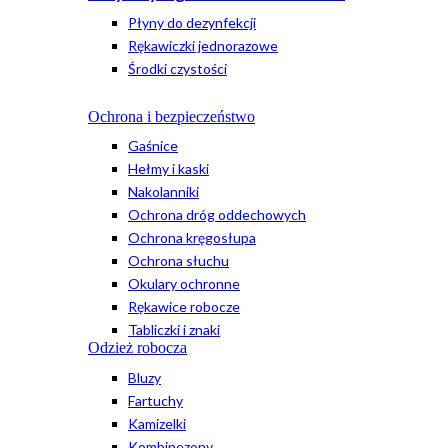
Płyny do dezynfekcji
Rękawiczki jednorazowe
Środki czystości
Ochrona i bezpieczeństwo
Gaśnice
Hełmy i kaski
Nakolanniki
Ochrona dróg oddechowych
Ochrona kręgosłupa
Ochrona słuchu
Okulary ochronne
Rękawice robocze
Tabliczki i znaki
Odzież robocza
Bluzy
Fartuchy
Kamizelki
Kombinezony