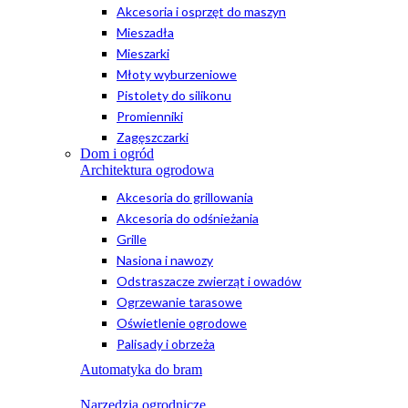
Akcesoria i osprzęt do maszyn
Mieszadła
Mieszarki
Młoty wyburzeniowe
Pistolety do silikonu
Promienniki
Zagęszczarki
Dom i ogród
Architektura ogrodowa
Akcesoria do grillowania
Akcesoria do odśnieżania
Grille
Nasiona i nawozy
Odstraszacze zwierząt i owadów
Ogrzewanie tarasowe
Oświetlenie ogrodowe
Palisady i obrzeża
Automatyka do bram
Narzędzia ogrodnicze