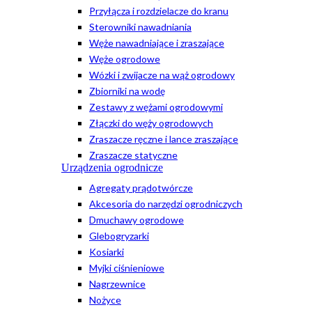
Przyłącza i rozdzielacze do kranu
Sterowniki nawadniania
Węże nawadniające i zraszające
Węże ogrodowe
Wózki i zwijacze na wąż ogrodowy
Zbiorniki na wodę
Zestawy z wężami ogrodowymi
Złączki do węży ogrodowych
Zraszacze ręczne i lance zraszające
Zraszacze statyczne
Urządzenia ogrodnicze
Agregaty prądotwórcze
Akcesoria do narzędzi ogrodniczych
Dmuchawy ogrodowe
Glebogryzarki
Kosiarki
Myjki ciśnieniowe
Nagrzewnice
Nożyce