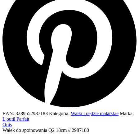
EAN:
3289552987183
Kategoria:
Wałki i pędzle malarskie
Marka:
L'outil Parfait
Opis
Wałek do spoinowania Q2 18cm // 2987180