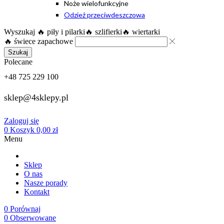
Noże wielofunkcyjne
Odzież przeciwdeszczowa
Wyszukaj
🔥 piły i pilarki
🔥 szlifierki
🔥 wiertarki
🔥 świece zapachowe
Szukaj
Polecane
+48 725 229 100
sklep@4sklepy.pl
Zaloguj się
0
Koszyk
0,00
zł
Menu
Sklep
O nas
Nasze porady
Kontakt
0
Porównaj
0
Obserwowane