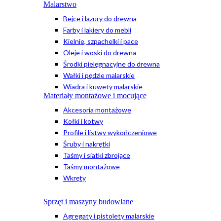
Malarstwo
Bejce i lazury do drewna
Farby i lakiery do mebli
Kielnie, szpachelki i pace
Oleje i woski do drewna
Środki pielęgnacyjne do drewna
Wałki i pędzle malarskie
Wiadra i kuwety malarskie
Materiały montażowe i mocujące
Akcesoria montażowe
Kołki i kotwy
Profile i listwy wykończeniowe
Śruby i nakrętki
Taśmy i siatki zbrojące
Taśmy montażowe
Wkręty
Sprzęt i maszyny budowlane
Agregaty i pistolety malarskie