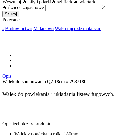
Wyszukaj
🔥 piły i pilarki
🔥 szlifierki
🔥 wiertarki
🔥 świece zapachowe
Szukaj
Polecane
-
Budownictwo
Malarstwo
Wałki i pędzle malarskie
Opis
Wałek do spoinowania Q2 18cm // 2987180
Wałek do powlekania i układania listew fugowych.
Opis techniczny produktu
Wałek z powlekaną rolką 180mm