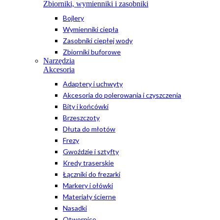
Zbiorniki, wymienniki i zasobniki
Bojlery
Wymienniki ciepła
Zasobniki ciepłej wody
Zbiorniki buforowe
Narzędzia
Akcesoria
Adaptery i uchwyty
Akcesoria do polerowania i czyszczenia
Bity i końcówki
Brzeszczoty
Dłuta do młotów
Frezy
Gwoździe i sztyfty
Kredy traserskie
Łączniki do frezarki
Markery i ołówki
Materiały ścierne
Nasadki
Otwornice