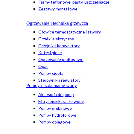
Taśmy teflonowe, pasty, uszczelniacze
Zestawy montażowe
Ogrzewanie i technika grzewcza
Głowice termostatyczne i zawory
Grzałki elektryczne
Grzejniki i konwektory
Kotły i piece
Ogrzewanie podłogowe
Opał
Pompy ciepła
Sterowniki i regulatory
Pompy i uzdatnianie wody
Akcesoria do pomp
Filtry i zmiękczacze wody
Pompy głębinowe
Pompy hydroforowe
Pompy obiegowe