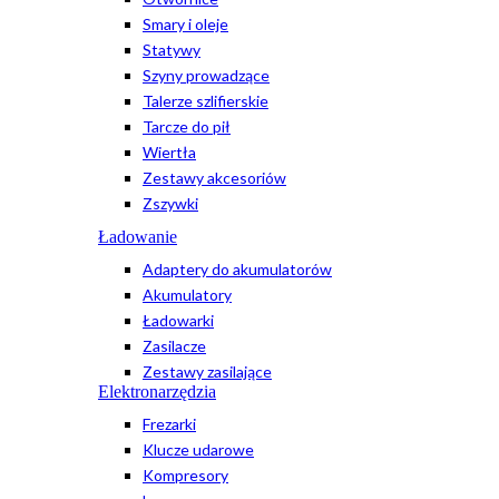
Smary i oleje
Statywy
Szyny prowadzące
Talerze szlifierskie
Tarcze do pił
Wiertła
Zestawy akcesoriów
Zszywki
Ładowanie
Adaptery do akumulatorów
Akumulatory
Ładowarki
Zasilacze
Zestawy zasilające
Elektronarzędzia
Frezarki
Klucze udarowe
Kompresory