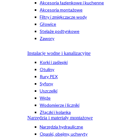
Akcesoria łazienkowe i kuchenne
Akcesoria montażowe
Filtry i zmiękczacze wody
Głowice
Stelaże podtynkowe
Zawory
Instalacje wodne i kanalizacyjne
Korki i zaślepki
Otuliny
Rury PEX
Syfony
Uszczelki
Węże
Wodomierze i liczniki
Złączki i kolanka
Narzędzia i materiały montażowe
Narzędzia hydrauliczne
Opaski, obejmy, uchwyty