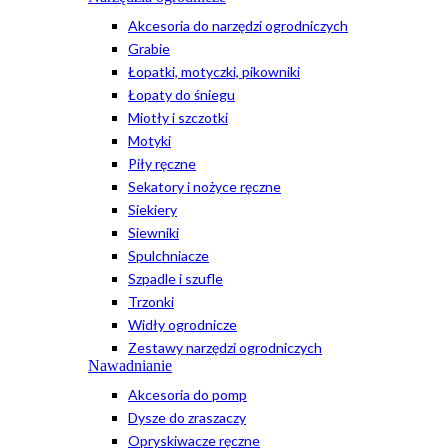
Akcesoria do narzędzi ogrodniczych
Grabie
Łopatki, motyczki, pikowniki
Łopaty do śniegu
Miotły i szczotki
Motyki
Piły ręczne
Sekatory i nożyce ręczne
Siekiery
Siewniki
Spulchniacze
Szpadle i szufle
Trzonki
Widły ogrodnicze
Zestawy narzędzi ogrodniczych
Nawadnianie
Akcesoria do pomp
Dysze do zraszaczy
Opryskiwacze ręczne