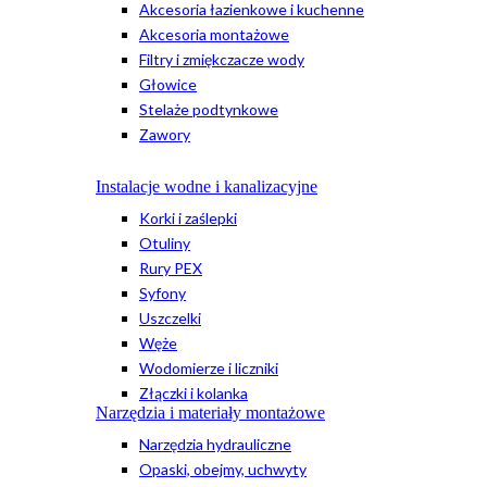
Akcesoria łazienkowe i kuchenne
Akcesoria montażowe
Filtry i zmiękczacze wody
Głowice
Stelaże podtynkowe
Zawory
Instalacje wodne i kanalizacyjne
Korki i zaślepki
Otuliny
Rury PEX
Syfony
Uszczelki
Węże
Wodomierze i liczniki
Złączki i kolanka
Narzędzia i materiały montażowe
Narzędzia hydrauliczne
Opaski, obejmy, uchwyty