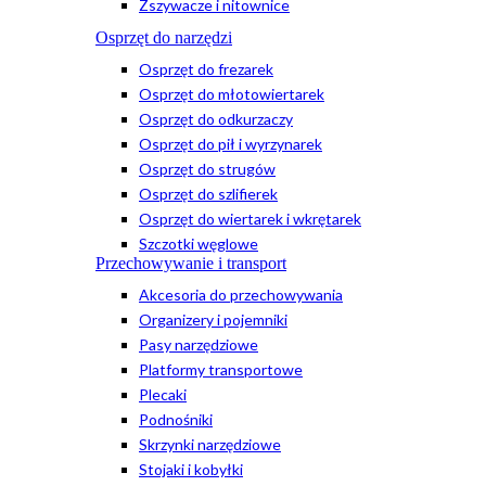
Zszywacze i nitownice
Osprzęt do narzędzi
Osprzęt do frezarek
Osprzęt do młotowiertarek
Osprzęt do odkurzaczy
Osprzęt do pił i wyrzynarek
Osprzęt do strugów
Osprzęt do szlifierek
Osprzęt do wiertarek i wkrętarek
Szczotki węglowe
Przechowywanie i transport
Akcesoria do przechowywania
Organizery i pojemniki
Pasy narzędziowe
Platformy transportowe
Plecaki
Podnośniki
Skrzynki narzędziowe
Stojaki i kobyłki