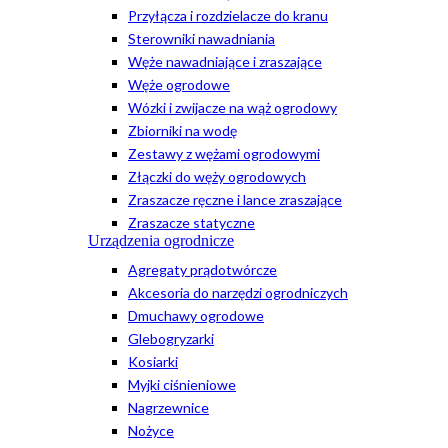
Przyłącza i rozdzielacze do kranu
Sterowniki nawadniania
Węże nawadniające i zraszające
Węże ogrodowe
Wózki i zwijacze na wąż ogrodowy
Zbiorniki na wodę
Zestawy z wężami ogrodowymi
Złączki do węży ogrodowych
Zraszacze ręczne i lance zraszające
Zraszacze statyczne
Urządzenia ogrodnicze
Agregaty prądotwórcze
Akcesoria do narzędzi ogrodniczych
Dmuchawy ogrodowe
Glebogryzarki
Kosiarki
Myjki ciśnieniowe
Nagrzewnice
Nożyce