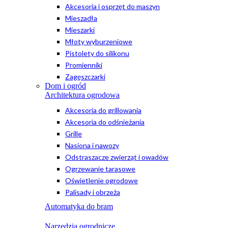
Akcesoria i osprzęt do maszyn
Mieszadła
Mieszarki
Młoty wyburzeniowe
Pistolety do silikonu
Promienniki
Zagęszczarki
Dom i ogród
Architektura ogrodowa
Akcesoria do grillowania
Akcesoria do odśnieżania
Grille
Nasiona i nawozy
Odstraszacze zwierząt i owadów
Ogrzewanie tarasowe
Oświetlenie ogrodowe
Palisady i obrzeża
Automatyka do bram
Narzędzia ogrodnicze