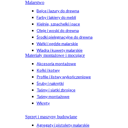
Malarstwo
Bejce i lazury do drewna
Farby i lakiery do mebli
Kielnie, szpachelki i pace
Oleje i woski do drewna
Środki pielęgnacyjne do drewna
Wałki i pędzle malarskie
Wiadra i kuwety malarskie
Materiały montażowe i mocujące
Akcesoria montażowe
Kołki i kotwy
Profile i listwy wykończeniowe
Śruby i nakrętki
Taśmy i siatki zbrojące
Taśmy montażowe
Wkręty
Sprzęt i maszyny budowlane
Agregaty i pistolety malarskie