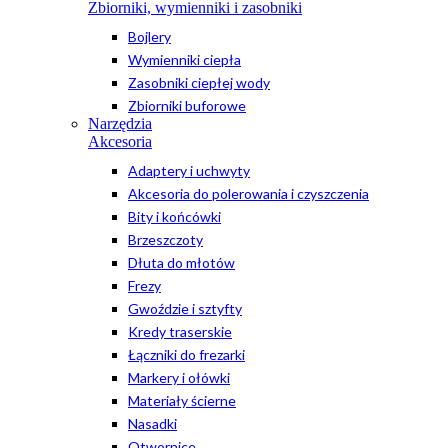
Zbiorniki, wymienniki i zasobniki
Bojlery
Wymienniki ciepła
Zasobniki ciepłej wody
Zbiorniki buforowe
Narzędzia
Akcesoria
Adaptery i uchwyty
Akcesoria do polerowania i czyszczenia
Bity i końcówki
Brzeszczoty
Dłuta do młotów
Frezy
Gwoździe i sztyfty
Kredy traserskie
Łączniki do frezarki
Markery i ołówki
Materiały ścierne
Nasadki
Otwornice