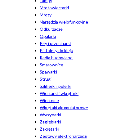
Lampy
Młotowiertarki
Młoty
Narzędzia wielofunkcyjne
Odkurzacze
Opalarki
Piły i przecinarki
Pistolety do kleju
Radia budowlane
Smarownice
Spawarki
Strugi
Szlifierki i polerki
Wiertarki i wkrętarki
Wiertnice
Wkrętaki akumulatorowe
Wyrzynarki
Zagłębiarki
Zakrętarki
Zestawy elektronarzędzi