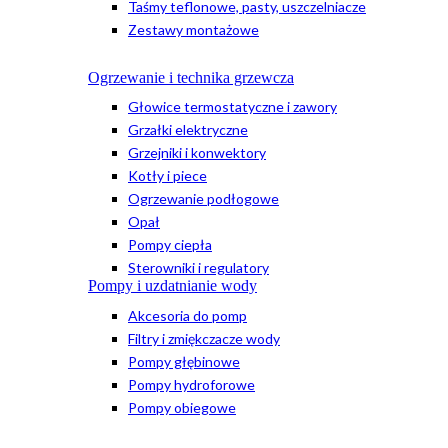
Taśmy teflonowe, pasty, uszczelniacze
Zestawy montażowe
Ogrzewanie i technika grzewcza
Głowice termostatyczne i zawory
Grzałki elektryczne
Grzejniki i konwektory
Kotły i piece
Ogrzewanie podłogowe
Opał
Pompy ciepła
Sterowniki i regulatory
Pompy i uzdatnianie wody
Akcesoria do pomp
Filtry i zmiękczacze wody
Pompy głębinowe
Pompy hydroforowe
Pompy obiegowe