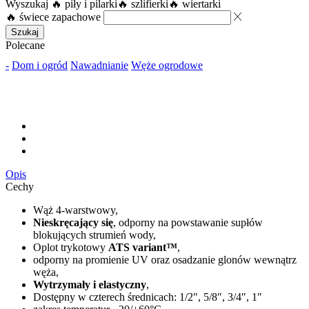
Wyszukaj
🔥 piły i pilarki
🔥 szlifierki
🔥 wiertarki
🔥 świece zapachowe
Szukaj
Polecane
-
Dom i ogród
Nawadnianie
Węże ogrodowe
Opis
Cechy
Wąż 4-warstwowy,
Nieskręcający się
, odporny na powstawanie supłów
blokujących strumień wody,
Oplot trykotowy
ATS variant™
,
odporny na promienie UV oraz osadzanie glonów wewnątrz
węża,
Wytrzymały i elastyczny
,
Dostępny w czterech średnicach: 1/2″, 5/8″, 3/4″, 1″