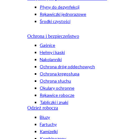
Płyny do dezynfekcji
Rękawiczki jednorazowe
Środki czystości
Ochrona i bezpieczeństwo
Gaśnice
Hełmy i kaski
Nakolanniki
Ochrona dróg oddechowych
Ochrona kręgosłupa
Ochrona słuchu
Okulary ochronne
Rękawice robocze
Tabliczki i znaki
Odzież robocza
Bluzy
Fartuchy
Kamizelki
Kombinezony