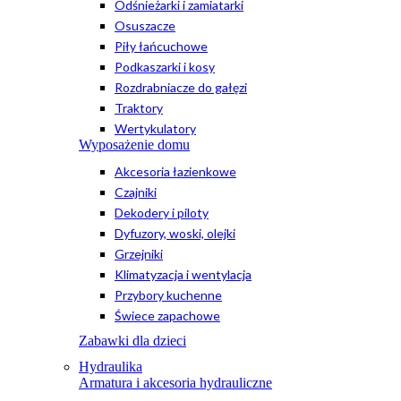
Odśnieżarki i zamiatarki
Osuszacze
Piły łańcuchowe
Podkaszarki i kosy
Rozdrabniacze do gałęzi
Traktory
Wertykulatory
Wyposażenie domu
Akcesoria łazienkowe
Czajniki
Dekodery i piloty
Dyfuzory, woski, olejki
Grzejniki
Klimatyzacja i wentylacja
Przybory kuchenne
Świece zapachowe
Zabawki dla dzieci
Hydraulika
Armatura i akcesoria hydrauliczne