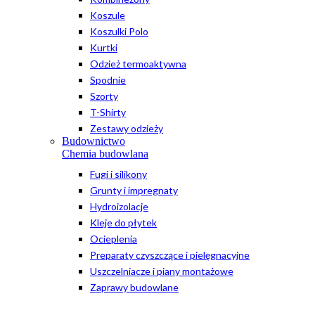
Koszule
Koszulki Polo
Kurtki
Odzież termoaktywna
Spodnie
Szorty
T-Shirty
Zestawy odzieży
Budownictwo
Chemia budowlana
Fugi i silikony
Grunty i impregnaty
Hydroizolacje
Kleje do płytek
Ocieplenia
Preparaty czyszczące i pielęgnacyjne
Uszczelniacze i piany montażowe
Zaprawy budowlane