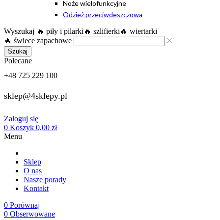
Noże wielofunkcyjne
Odzież przeciwdeszczowa
Wyszukaj
🔥 piły i pilarki
🔥 szlifierki
🔥 wiertarki
🔥 świece zapachowe
Szukaj
Polecane
+48 725 229 100
sklep@4sklepy.pl
Zaloguj się
0
Koszyk
0,00
zł
Menu
Sklep
O nas
Nasze porady
Kontakt
0
Porównaj
0
Obserwowane