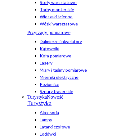
Stoły warsztatowe
Torby monterskie
Wieszaki ścienne
Wózki warsztatowe
Przyrządy pomiarowe
Dalmierze i niwelatory
Kątowniki
Koła pomiarowe
Lasery
Miary i taśmy pomiarowe
Mierniki elektryczne
Poziomice
Sznury traserskie
Turystyka
Nowość
Turystyka
Akcesoria
Lampy
Latarki czołowe
Lodówki