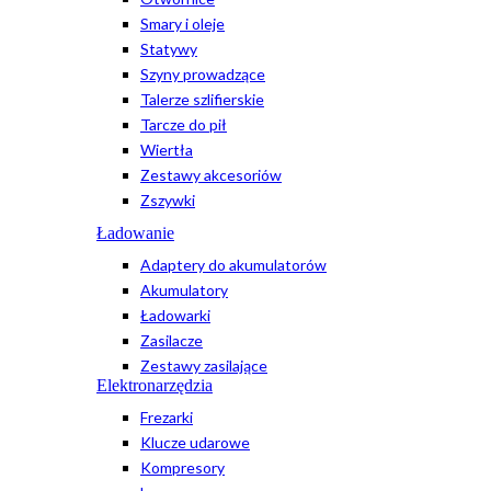
Smary i oleje
Statywy
Szyny prowadzące
Talerze szlifierskie
Tarcze do pił
Wiertła
Zestawy akcesoriów
Zszywki
Ładowanie
Adaptery do akumulatorów
Akumulatory
Ładowarki
Zasilacze
Zestawy zasilające
Elektronarzędzia
Frezarki
Klucze udarowe
Kompresory