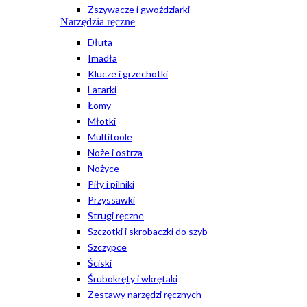
Zszywacze i gwoździarki
Narzędzia ręczne
Dłuta
Imadła
Klucze i grzechotki
Latarki
Łomy
Młotki
Multitoole
Noże i ostrza
Nożyce
Piły i pilniki
Przyssawki
Strugi ręczne
Szczotki i skrobaczki do szyb
Szczypce
Ściski
Śrubokręty i wkrętaki
Zestawy narzędzi ręcznych