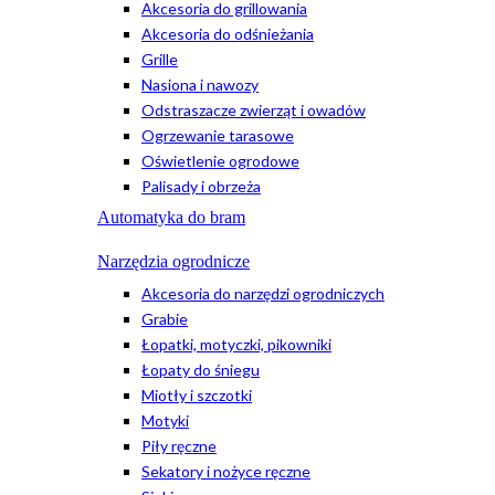
Akcesoria do grillowania
Akcesoria do odśnieżania
Grille
Nasiona i nawozy
Odstraszacze zwierząt i owadów
Ogrzewanie tarasowe
Oświetlenie ogrodowe
Palisady i obrzeża
Automatyka do bram
Narzędzia ogrodnicze
Akcesoria do narzędzi ogrodniczych
Grabie
Łopatki, motyczki, pikowniki
Łopaty do śniegu
Miotły i szczotki
Motyki
Piły ręczne
Sekatory i nożyce ręczne