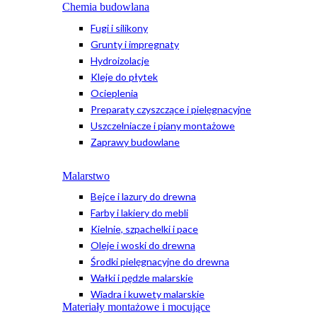
Chemia budowlana
Fugi i silikony
Grunty i impregnaty
Hydroizolacje
Kleje do płytek
Ocieplenia
Preparaty czyszczące i pielęgnacyjne
Uszczelniacze i piany montażowe
Zaprawy budowlane
Malarstwo
Bejce i lazury do drewna
Farby i lakiery do mebli
Kielnie, szpachelki i pace
Oleje i woski do drewna
Środki pielęgnacyjne do drewna
Wałki i pędzle malarskie
Wiadra i kuwety malarskie
Materiały montażowe i mocujące