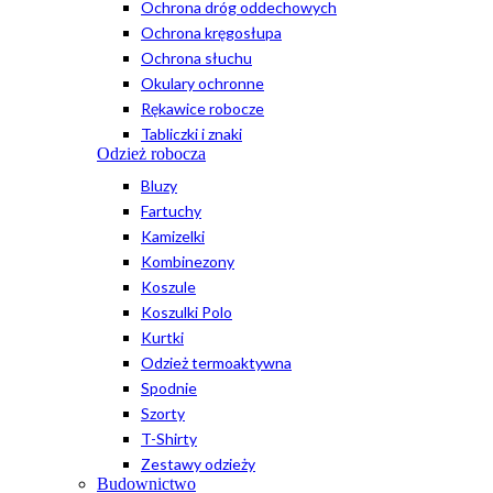
Ochrona dróg oddechowych
Ochrona kręgosłupa
Ochrona słuchu
Okulary ochronne
Rękawice robocze
Tabliczki i znaki
Odzież robocza
Bluzy
Fartuchy
Kamizelki
Kombinezony
Koszule
Koszulki Polo
Kurtki
Odzież termoaktywna
Spodnie
Szorty
T-Shirty
Zestawy odzieży
Budownictwo