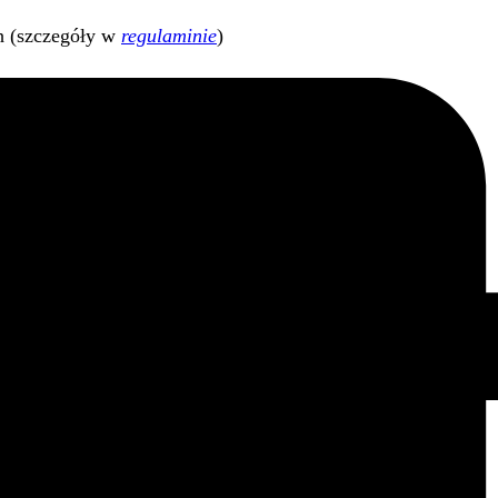
h (szczegóły w
regulaminie
)