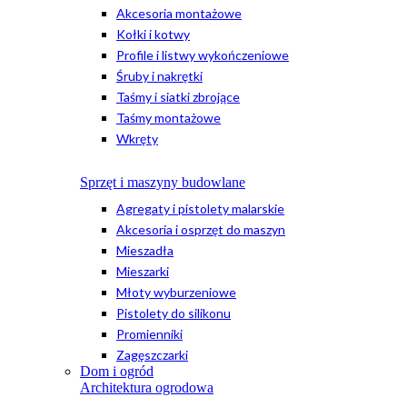
Akcesoria montażowe
Kołki i kotwy
Profile i listwy wykończeniowe
Śruby i nakrętki
Taśmy i siatki zbrojące
Taśmy montażowe
Wkręty
Sprzęt i maszyny budowlane
Agregaty i pistolety malarskie
Akcesoria i osprzęt do maszyn
Mieszadła
Mieszarki
Młoty wyburzeniowe
Pistolety do silikonu
Promienniki
Zagęszczarki
Dom i ogród
Architektura ogrodowa