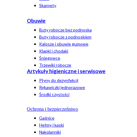
Skarpety
Obuwie
Buty robocze bez podnoska
Buty robocze z podnoskiem
Kalosze i obuwie gumowe
Klapki i chodaki
Śniegowce
Trzewiki robocze
Artykuły higieniczne i serwisowe
Płyny do dezynfekcji
Rękawiczki jednorazowe
Środki czystości
Ochrona i bezpieczeństwo
Gaśnice
Hełmy i kaski
Nakolanniki