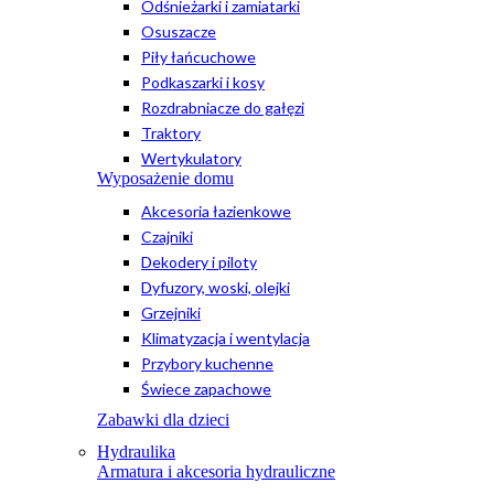
Odśnieżarki i zamiatarki
Osuszacze
Piły łańcuchowe
Podkaszarki i kosy
Rozdrabniacze do gałęzi
Traktory
Wertykulatory
Wyposażenie domu
Akcesoria łazienkowe
Czajniki
Dekodery i piloty
Dyfuzory, woski, olejki
Grzejniki
Klimatyzacja i wentylacja
Przybory kuchenne
Świece zapachowe
Zabawki dla dzieci
Hydraulika
Armatura i akcesoria hydrauliczne