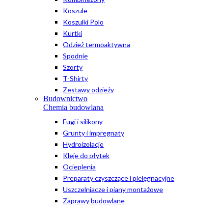
Koszule
Koszulki Polo
Kurtki
Odzież termoaktywna
Spodnie
Szorty
T-Shirty
Zestawy odzieży
Budownictwo
Chemia budowlana
Fugi i silikony
Grunty i impregnaty
Hydroizolacje
Kleje do płytek
Ocieplenia
Preparaty czyszczące i pielęgnacyjne
Uszczelniacze i piany montażowe
Zaprawy budowlane