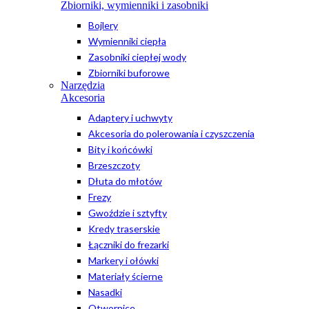
Zbiorniki, wymienniki i zasobniki
Bojlery
Wymienniki ciepła
Zasobniki ciepłej wody
Zbiorniki buforowe
Narzędzia
Akcesoria
Adaptery i uchwyty
Akcesoria do polerowania i czyszczenia
Bity i końcówki
Brzeszczoty
Dłuta do młotów
Frezy
Gwoździe i sztyfty
Kredy traserskie
Łączniki do frezarki
Markery i ołówki
Materiały ścierne
Nasadki
Otwornice