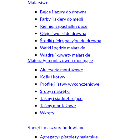
Malarstwo
Bejce i lazury do drewna
Farby i lakiery do mebli
Kielnie, szpachelki i pace
Oleje i woski do drewna
Środki pielęgnacyjne do drewna
Wałki i pędzle malarskie
Wiadra i kuwety malarskie
Materiały montażowe i mocujące
Akcesoria montażowe
Kołki i kotwy
Profile i listwy wykończeniowe
Śruby i nakrętki
Taśmy i siatki zbrojące
Taśmy montażowe
Wkręty
Sprzęt i maszyny budowlane
Agregaty i pistolety malarskie