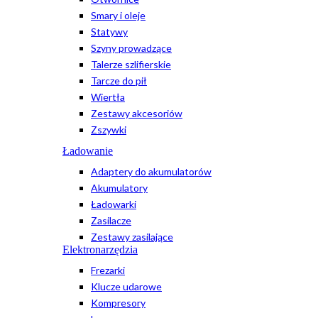
Smary i oleje
Statywy
Szyny prowadzące
Talerze szlifierskie
Tarcze do pił
Wiertła
Zestawy akcesoriów
Zszywki
Ładowanie
Adaptery do akumulatorów
Akumulatory
Ładowarki
Zasilacze
Zestawy zasilające
Elektronarzędzia
Frezarki
Klucze udarowe
Kompresory