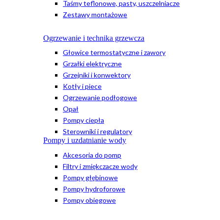
Taśmy teflonowe, pasty, uszczelniacze
Zestawy montażowe
Ogrzewanie i technika grzewcza
Głowice termostatyczne i zawory
Grzałki elektryczne
Grzejniki i konwektory
Kotły i piece
Ogrzewanie podłogowe
Opał
Pompy ciepła
Sterowniki i regulatory
Pompy i uzdatnianie wody
Akcesoria do pomp
Filtry i zmiękczacze wody
Pompy głębinowe
Pompy hydroforowe
Pompy obiegowe