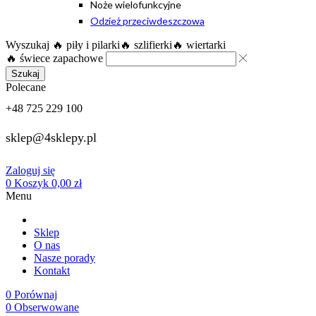
Noże wielofunkcyjne
Odzież przeciwdeszczowa
Wyszukaj
🔥 piły i pilarki
🔥 szlifierki
🔥 wiertarki
🔥 świece zapachowe
Szukaj
Polecane
+48 725 229 100
sklep@4sklepy.pl
Zaloguj się
0
Koszyk
0,00
zł
Menu
Sklep
O nas
Nasze porady
Kontakt
0
Porównaj
0
Obserwowane