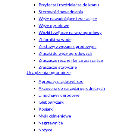
Przyłącza i rozdzielacze do kranu
Sterowniki nawadniania
Węże nawadniające i zraszające
Węże ogrodowe
Wózki i zwijacze na wąż ogrodowy
Zbiorniki na wodę
Zestawy z wężami ogrodowymi
Złączki do węży ogrodowych
Zraszacze ręczne i lance zraszające
Zraszacze statyczne
Urządzenia ogrodnicze
Agregaty prądotwórcze
Akcesoria do narzędzi ogrodniczych
Dmuchawy ogrodowe
Glebogryzarki
Kosiarki
Myjki ciśnieniowe
Nagrzewnice
Nożyce