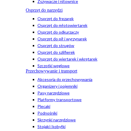
Zszywacze i nitownice
Osprzęt do narzędzi
Osprzęt do frezarek
Osprzęt do młotowiertarek
Osprzęt do odkurzaczy
Osprzęt do pił i wyrzynarek
Osprzęt do strugów
Osprzęt do szlifierek
Osprzęt do wiertarek i wkrętarek
Szczotki węglowe
Przechowywanie i transport
Akcesoria do przechowywania
Organizery i pojemniki
Pasy narzędziowe
Platformy transportowe
Plecaki
Podnośniki
Skrzynki narzędziowe
Stojaki i kobyłki