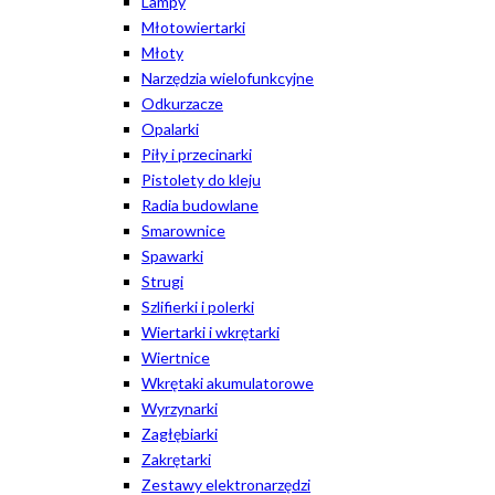
Lampy
Młotowiertarki
Młoty
Narzędzia wielofunkcyjne
Odkurzacze
Opalarki
Piły i przecinarki
Pistolety do kleju
Radia budowlane
Smarownice
Spawarki
Strugi
Szlifierki i polerki
Wiertarki i wkrętarki
Wiertnice
Wkrętaki akumulatorowe
Wyrzynarki
Zagłębiarki
Zakrętarki
Zestawy elektronarzędzi