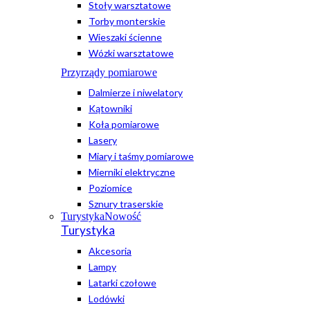
Stoły warsztatowe
Torby monterskie
Wieszaki ścienne
Wózki warsztatowe
Przyrządy pomiarowe
Dalmierze i niwelatory
Kątowniki
Koła pomiarowe
Lasery
Miary i taśmy pomiarowe
Mierniki elektryczne
Poziomice
Sznury traserskie
Turystyka
Nowość
Turystyka
Akcesoria
Lampy
Latarki czołowe
Lodówki