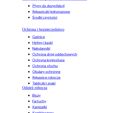
Płyny do dezynfekcji
Rękawiczki jednorazowe
Środki czystości
Ochrona i bezpieczeństwo
Gaśnice
Hełmy i kaski
Nakolanniki
Ochrona dróg oddechowych
Ochrona kręgosłupa
Ochrona słuchu
Okulary ochronne
Rękawice robocze
Tabliczki i znaki
Odzież robocza
Bluzy
Fartuchy
Kamizelki
Kombinezony