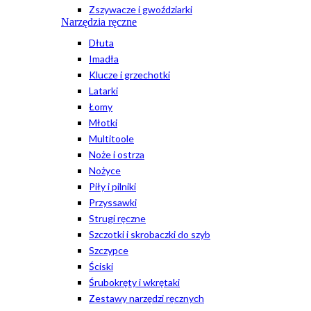
Zszywacze i gwoździarki
Narzędzia ręczne
Dłuta
Imadła
Klucze i grzechotki
Latarki
Łomy
Młotki
Multitoole
Noże i ostrza
Nożyce
Piły i pilniki
Przyssawki
Strugi ręczne
Szczotki i skrobaczki do szyb
Szczypce
Ściski
Śrubokręty i wkrętaki
Zestawy narzędzi ręcznych