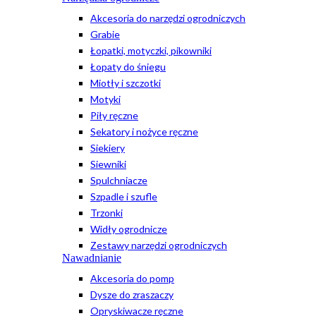
Akcesoria do narzędzi ogrodniczych
Grabie
Łopatki, motyczki, pikowniki
Łopaty do śniegu
Miotły i szczotki
Motyki
Piły ręczne
Sekatory i nożyce ręczne
Siekiery
Siewniki
Spulchniacze
Szpadle i szufle
Trzonki
Widły ogrodnicze
Zestawy narzędzi ogrodniczych
Nawadnianie
Akcesoria do pomp
Dysze do zraszaczy
Opryskiwacze ręczne