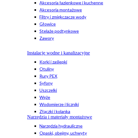
Akcesoria łazienkowe i kuchenne
Akcesoria montażowe
Filtry i zmiękczacze wody
Głowice
Stelaże podtynkowe
Zawory
Instalacje wodne i kanalizacyjne
Korki i zaślepki
Otuliny
Rury PEX
Syfony
Uszczelki
Węże
Wodomierze i liczniki
Złączki i kolanka
Narzędzia i materiały montażowe
Narzędzia hydrauliczne
Opaski, obejmy, uchwyty