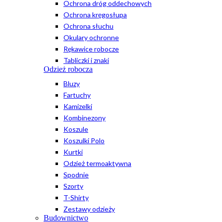
Ochrona dróg oddechowych
Ochrona kręgosłupa
Ochrona słuchu
Okulary ochronne
Rękawice robocze
Tabliczki i znaki
Odzież robocza
Bluzy
Fartuchy
Kamizelki
Kombinezony
Koszule
Koszulki Polo
Kurtki
Odzież termoaktywna
Spodnie
Szorty
T-Shirty
Zestawy odzieży
Budownictwo