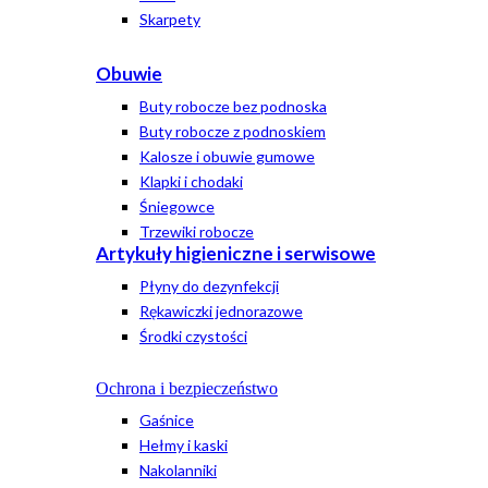
Skarpety
Obuwie
Buty robocze bez podnoska
Buty robocze z podnoskiem
Kalosze i obuwie gumowe
Klapki i chodaki
Śniegowce
Trzewiki robocze
Artykuły higieniczne i serwisowe
Płyny do dezynfekcji
Rękawiczki jednorazowe
Środki czystości
Ochrona i bezpieczeństwo
Gaśnice
Hełmy i kaski
Nakolanniki