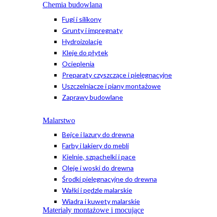
Chemia budowlana
Fugi i silikony
Grunty i impregnaty
Hydroizolacje
Kleje do płytek
Ocieplenia
Preparaty czyszczące i pielęgnacyjne
Uszczelniacze i piany montażowe
Zaprawy budowlane
Malarstwo
Bejce i lazury do drewna
Farby i lakiery do mebli
Kielnie, szpachelki i pace
Oleje i woski do drewna
Środki pielęgnacyjne do drewna
Wałki i pędzle malarskie
Wiadra i kuwety malarskie
Materiały montażowe i mocujące