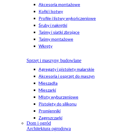
Akcesoria montażowe
Kołki i kotwy
Profile i listwy wykończeniowe
Śruby i nakrętki
Taśmy i siatki zbrojące
Taśmy montażowe
Wkręty
Sprzęt i maszyny budowlane
Agregaty i pistolety malarskie
Akcesoria i osprzęt do maszyn
Mieszadła
Mieszarki
Młoty wyburzeniowe
Pistolety do silikonu
Promienniki
Zagęszczarki
Dom i ogród
Architektura ogrodowa