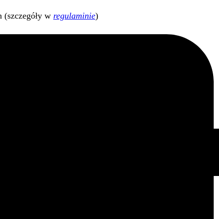
h (szczegóły w
regulaminie
)