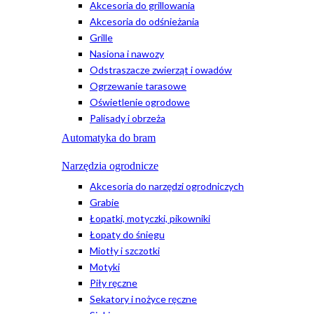
Akcesoria do grillowania
Akcesoria do odśnieżania
Grille
Nasiona i nawozy
Odstraszacze zwierząt i owadów
Ogrzewanie tarasowe
Oświetlenie ogrodowe
Palisady i obrzeża
Automatyka do bram
Narzędzia ogrodnicze
Akcesoria do narzędzi ogrodniczych
Grabie
Łopatki, motyczki, pikowniki
Łopaty do śniegu
Miotły i szczotki
Motyki
Piły ręczne
Sekatory i nożyce ręczne