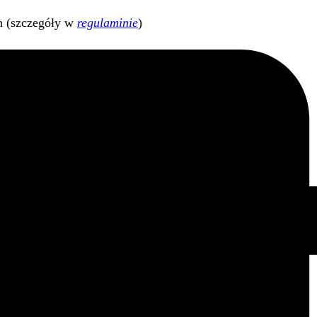
h (szczegóły w
regulaminie
)