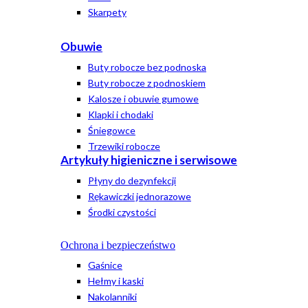
Skarpety
Obuwie
Buty robocze bez podnoska
Buty robocze z podnoskiem
Kalosze i obuwie gumowe
Klapki i chodaki
Śniegowce
Trzewiki robocze
Artykuły higieniczne i serwisowe
Płyny do dezynfekcji
Rękawiczki jednorazowe
Środki czystości
Ochrona i bezpieczeństwo
Gaśnice
Hełmy i kaski
Nakolanniki