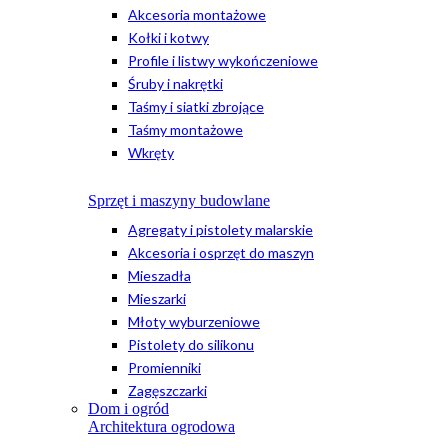
Akcesoria montażowe
Kołki i kotwy
Profile i listwy wykończeniowe
Śruby i nakrętki
Taśmy i siatki zbrojące
Taśmy montażowe
Wkręty
Sprzęt i maszyny budowlane
Agregaty i pistolety malarskie
Akcesoria i osprzęt do maszyn
Mieszadła
Mieszarki
Młoty wyburzeniowe
Pistolety do silikonu
Promienniki
Zagęszczarki
Dom i ogród
Architektura ogrodowa