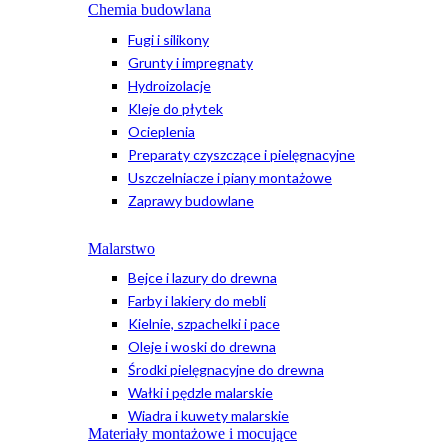
Chemia budowlana
Fugi i silikony
Grunty i impregnaty
Hydroizolacje
Kleje do płytek
Ocieplenia
Preparaty czyszczące i pielęgnacyjne
Uszczelniacze i piany montażowe
Zaprawy budowlane
Malarstwo
Bejce i lazury do drewna
Farby i lakiery do mebli
Kielnie, szpachelki i pace
Oleje i woski do drewna
Środki pielęgnacyjne do drewna
Wałki i pędzle malarskie
Wiadra i kuwety malarskie
Materiały montażowe i mocujące