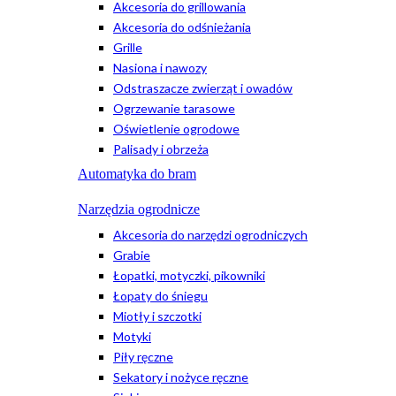
Akcesoria do grillowania
Akcesoria do odśnieżania
Grille
Nasiona i nawozy
Odstraszacze zwierząt i owadów
Ogrzewanie tarasowe
Oświetlenie ogrodowe
Palisady i obrzeża
Automatyka do bram
Narzędzia ogrodnicze
Akcesoria do narzędzi ogrodniczych
Grabie
Łopatki, motyczki, pikowniki
Łopaty do śniegu
Miotły i szczotki
Motyki
Piły ręczne
Sekatory i nożyce ręczne