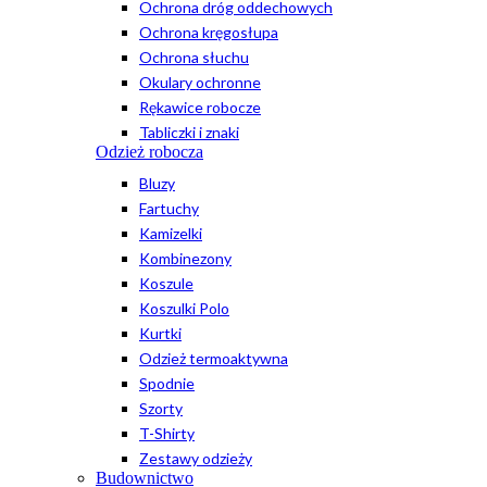
Ochrona dróg oddechowych
Ochrona kręgosłupa
Ochrona słuchu
Okulary ochronne
Rękawice robocze
Tabliczki i znaki
Odzież robocza
Bluzy
Fartuchy
Kamizelki
Kombinezony
Koszule
Koszulki Polo
Kurtki
Odzież termoaktywna
Spodnie
Szorty
T-Shirty
Zestawy odzieży
Budownictwo