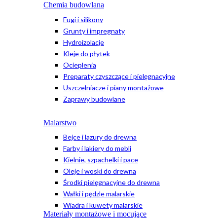
Chemia budowlana
Fugi i silikony
Grunty i impregnaty
Hydroizolacje
Kleje do płytek
Ocieplenia
Preparaty czyszczące i pielęgnacyjne
Uszczelniacze i piany montażowe
Zaprawy budowlane
Malarstwo
Bejce i lazury do drewna
Farby i lakiery do mebli
Kielnie, szpachelki i pace
Oleje i woski do drewna
Środki pielęgnacyjne do drewna
Wałki i pędzle malarskie
Wiadra i kuwety malarskie
Materiały montażowe i mocujące