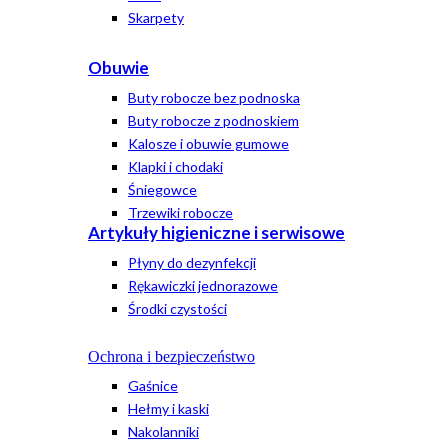
Skarpety
Obuwie
Buty robocze bez podnoska
Buty robocze z podnoskiem
Kalosze i obuwie gumowe
Klapki i chodaki
Śniegowce
Trzewiki robocze
Artykuły higieniczne i serwisowe
Płyny do dezynfekcji
Rękawiczki jednorazowe
Środki czystości
Ochrona i bezpieczeństwo
Gaśnice
Hełmy i kaski
Nakolanniki