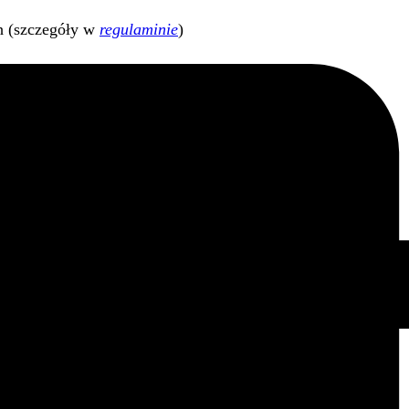
h (szczegóły w
regulaminie
)