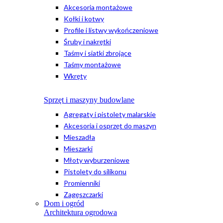
Akcesoria montażowe
Kołki i kotwy
Profile i listwy wykończeniowe
Śruby i nakrętki
Taśmy i siatki zbrojące
Taśmy montażowe
Wkręty
Sprzęt i maszyny budowlane
Agregaty i pistolety malarskie
Akcesoria i osprzęt do maszyn
Mieszadła
Mieszarki
Młoty wyburzeniowe
Pistolety do silikonu
Promienniki
Zagęszczarki
Dom i ogród
Architektura ogrodowa