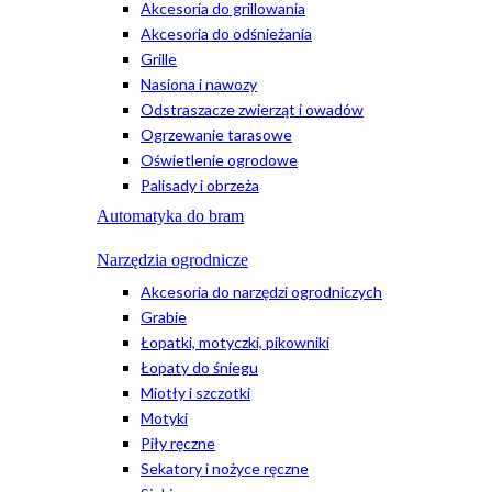
Akcesoria do grillowania
Akcesoria do odśnieżania
Grille
Nasiona i nawozy
Odstraszacze zwierząt i owadów
Ogrzewanie tarasowe
Oświetlenie ogrodowe
Palisady i obrzeża
Automatyka do bram
Narzędzia ogrodnicze
Akcesoria do narzędzi ogrodniczych
Grabie
Łopatki, motyczki, pikowniki
Łopaty do śniegu
Miotły i szczotki
Motyki
Piły ręczne
Sekatory i nożyce ręczne