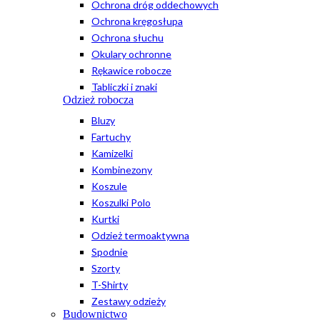
Ochrona dróg oddechowych
Ochrona kręgosłupa
Ochrona słuchu
Okulary ochronne
Rękawice robocze
Tabliczki i znaki
Odzież robocza
Bluzy
Fartuchy
Kamizelki
Kombinezony
Koszule
Koszulki Polo
Kurtki
Odzież termoaktywna
Spodnie
Szorty
T-Shirty
Zestawy odzieży
Budownictwo