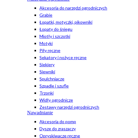
Akcesoria do narzędzi ogrodniczych
Grabie
Łopatki, motyczki, pikowniki
Łopaty do śniegu
Miotły i szczotki
Motyki
Piły ręczne
Sekatory i nożyce ręczne
Siekiery
Siewniki
Spulchniacze
Szpadle i szufle
Trzonki
Widły ogrodnicze
Zestawy narzędzi ogrodniczych
Nawadnianie
Akcesoria do pomp
Dysze do zraszaczy
Opryskiwacze ręczne