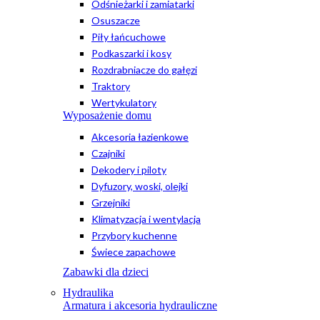
Odśnieżarki i zamiatarki
Osuszacze
Piły łańcuchowe
Podkaszarki i kosy
Rozdrabniacze do gałęzi
Traktory
Wertykulatory
Wyposażenie domu
Akcesoria łazienkowe
Czajniki
Dekodery i piloty
Dyfuzory, woski, olejki
Grzejniki
Klimatyzacja i wentylacja
Przybory kuchenne
Świece zapachowe
Zabawki dla dzieci
Hydraulika
Armatura i akcesoria hydrauliczne