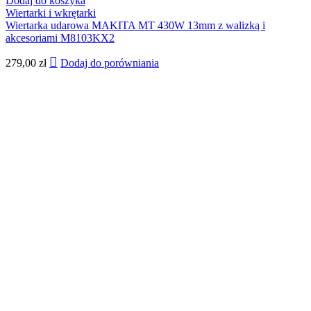
Dodaj do koszyka
Wiertarki i wkrętarki
Wiertarka udarowa MAKITA MT 430W 13mm z walizką i
akcesoriami M8103KX2
279,00
zł
Dodaj do porówniania