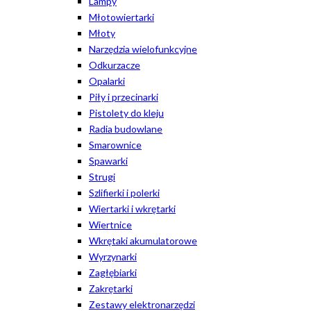
Lampy
Młotowiertarki
Młoty
Narzędzia wielofunkcyjne
Odkurzacze
Opalarki
Piły i przecinarki
Pistolety do kleju
Radia budowlane
Smarownice
Spawarki
Strugi
Szlifierki i polerki
Wiertarki i wkrętarki
Wiertnice
Wkrętaki akumulatorowe
Wyrzynarki
Zagłębiarki
Zakrętarki
Zestawy elektronarzędzi