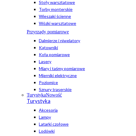
Stoły warsztatowe
Torby monterskie
Wieszaki ścienne
Wózki warsztatowe
Przyrządy pomiarowe
Dalmierze i niwelatory
Kątowniki
Koła pomiarowe
Lasery
Miary i taśmy pomiarowe
Mierniki elektryczne
Poziomice
Sznury traserskie
Turystyka
Nowość
Turystyka
Akcesoria
Lampy
Latarki czołowe
Lodówki