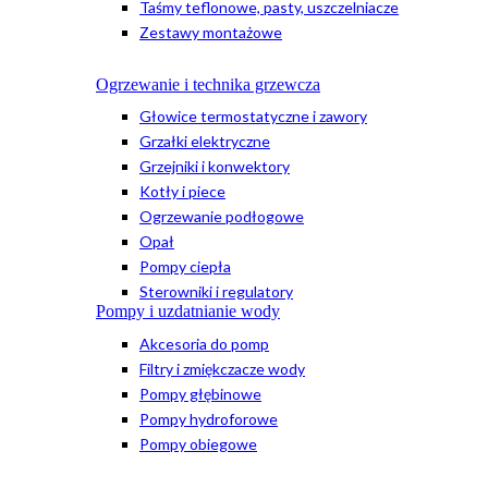
Taśmy teflonowe, pasty, uszczelniacze
Zestawy montażowe
Ogrzewanie i technika grzewcza
Głowice termostatyczne i zawory
Grzałki elektryczne
Grzejniki i konwektory
Kotły i piece
Ogrzewanie podłogowe
Opał
Pompy ciepła
Sterowniki i regulatory
Pompy i uzdatnianie wody
Akcesoria do pomp
Filtry i zmiękczacze wody
Pompy głębinowe
Pompy hydroforowe
Pompy obiegowe