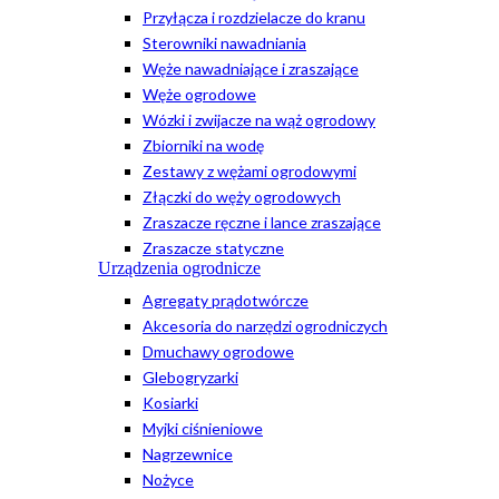
Przyłącza i rozdzielacze do kranu
Sterowniki nawadniania
Węże nawadniające i zraszające
Węże ogrodowe
Wózki i zwijacze na wąż ogrodowy
Zbiorniki na wodę
Zestawy z wężami ogrodowymi
Złączki do węży ogrodowych
Zraszacze ręczne i lance zraszające
Zraszacze statyczne
Urządzenia ogrodnicze
Agregaty prądotwórcze
Akcesoria do narzędzi ogrodniczych
Dmuchawy ogrodowe
Glebogryzarki
Kosiarki
Myjki ciśnieniowe
Nagrzewnice
Nożyce