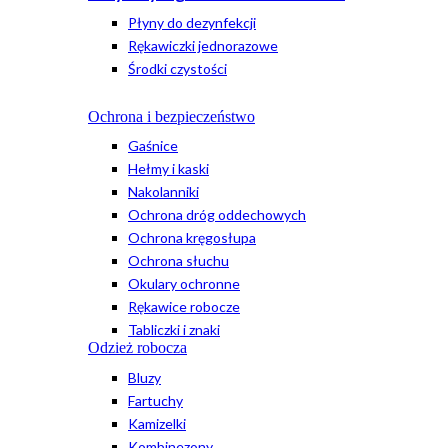
Płyny do dezynfekcji
Rękawiczki jednorazowe
Środki czystości
Ochrona i bezpieczeństwo
Gaśnice
Hełmy i kaski
Nakolanniki
Ochrona dróg oddechowych
Ochrona kręgosłupa
Ochrona słuchu
Okulary ochronne
Rękawice robocze
Tabliczki i znaki
Odzież robocza
Bluzy
Fartuchy
Kamizelki
Kombinezony