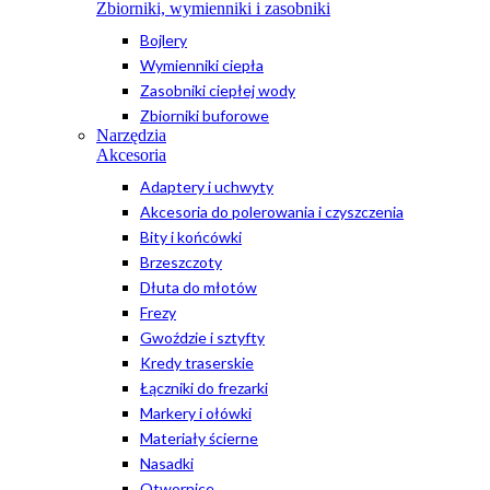
Zbiorniki, wymienniki i zasobniki
Bojlery
Wymienniki ciepła
Zasobniki ciepłej wody
Zbiorniki buforowe
Narzędzia
Akcesoria
Adaptery i uchwyty
Akcesoria do polerowania i czyszczenia
Bity i końcówki
Brzeszczoty
Dłuta do młotów
Frezy
Gwoździe i sztyfty
Kredy traserskie
Łączniki do frezarki
Markery i ołówki
Materiały ścierne
Nasadki
Otwornice