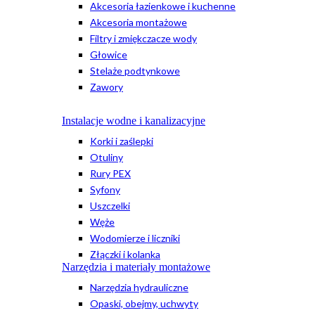
Akcesoria łazienkowe i kuchenne
Akcesoria montażowe
Filtry i zmiękczacze wody
Głowice
Stelaże podtynkowe
Zawory
Instalacje wodne i kanalizacyjne
Korki i zaślepki
Otuliny
Rury PEX
Syfony
Uszczelki
Węże
Wodomierze i liczniki
Złączki i kolanka
Narzędzia i materiały montażowe
Narzędzia hydrauliczne
Opaski, obejmy, uchwyty