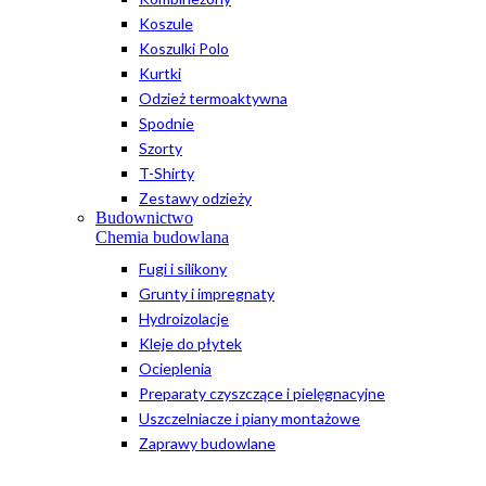
Koszule
Koszulki Polo
Kurtki
Odzież termoaktywna
Spodnie
Szorty
T-Shirty
Zestawy odzieży
Budownictwo
Chemia budowlana
Fugi i silikony
Grunty i impregnaty
Hydroizolacje
Kleje do płytek
Ocieplenia
Preparaty czyszczące i pielęgnacyjne
Uszczelniacze i piany montażowe
Zaprawy budowlane