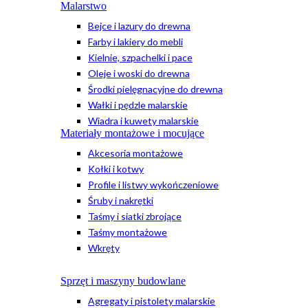
Malarstwo
Bejce i lazury do drewna
Farby i lakiery do mebli
Kielnie, szpachelki i pace
Oleje i woski do drewna
Środki pielęgnacyjne do drewna
Wałki i pędzle malarskie
Wiadra i kuwety malarskie
Materiały montażowe i mocujące
Akcesoria montażowe
Kołki i kotwy
Profile i listwy wykończeniowe
Śruby i nakrętki
Taśmy i siatki zbrojące
Taśmy montażowe
Wkręty
Sprzęt i maszyny budowlane
Agregaty i pistolety malarskie