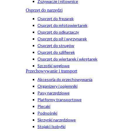
Zszywacze i nitownice
Osprzęt do narzędzi
Osprzęt do frezarek
Osprzęt do młotowiertarek
Osprzęt do odkurzaczy
Osprzęt do pił i wyrzynarek
Osprzęt do strugów
Osprzęt do szlifierek
Osprzęt do wiertarek i wkrętarek
Szczotki węglowe
Przechowywanie i transport
Akcesoria do przechowywania
Organizery i pojemniki
Pasy narzędziowe
Platformy transportowe
Plecaki
Podnośniki
Skrzynki narzędziowe
Stojaki i kobyłki