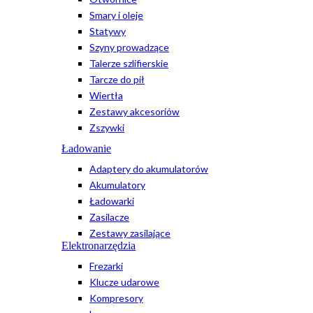
Smary i oleje
Statywy
Szyny prowadzące
Talerze szlifierskie
Tarcze do pił
Wiertła
Zestawy akcesoriów
Zszywki
Ładowanie
Adaptery do akumulatorów
Akumulatory
Ładowarki
Zasilacze
Zestawy zasilające
Elektronarzędzia
Frezarki
Klucze udarowe
Kompresory