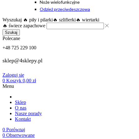
Noże wielofunkcyjne
Odzież przeciwdeszczowa
Wyszukaj
🔥 piły i pilarki
🔥 szlifierki
🔥 wiertarki
🔥 świece zapachowe
Szukaj
Polecane
+48 725 229 100
sklep@4sklepy.pl
Zaloguj się
0
Koszyk
0,00
zł
Menu
Sklep
O nas
Nasze porady
Kontakt
0
Porównaj
0
Obserwowane