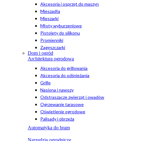
Akcesoria i osprzęt do maszyn
Mieszadła
Mieszarki
Młoty wyburzeniowe
Pistolety do silikonu
Promienniki
Zagęszczarki
Dom i ogród
Architektura ogrodowa
Akcesoria do grillowania
Akcesoria do odśnieżania
Grille
Nasiona i nawozy
Odstraszacze zwierząt i owadów
Ogrzewanie tarasowe
Oświetlenie ogrodowe
Palisady i obrzeża
Automatyka do bram
Narzędzia ogrodnicze