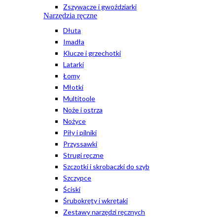
Zszywacze i gwoździarki
Narzędzia ręczne
Dłuta
Imadła
Klucze i grzechotki
Latarki
Łomy
Młotki
Multitoole
Noże i ostrza
Nożyce
Piły i pilniki
Przyssawki
Strugi ręczne
Szczotki i skrobaczki do szyb
Szczypce
Ściski
Śrubokręty i wkrętaki
Zestawy narzędzi ręcznych