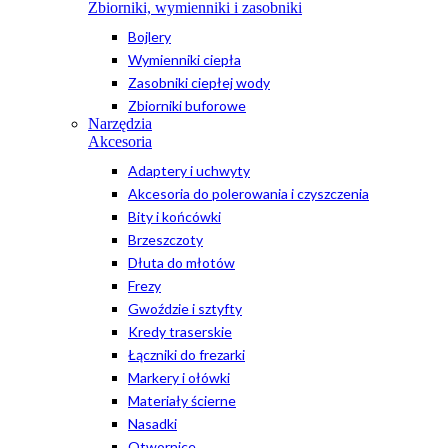
Zbiorniki, wymienniki i zasobniki
Bojlery
Wymienniki ciepła
Zasobniki ciepłej wody
Zbiorniki buforowe
Narzędzia
Akcesoria
Adaptery i uchwyty
Akcesoria do polerowania i czyszczenia
Bity i końcówki
Brzeszczoty
Dłuta do młotów
Frezy
Gwoździe i sztyfty
Kredy traserskie
Łączniki do frezarki
Markery i ołówki
Materiały ścierne
Nasadki
Otwornice