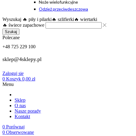
Noże wielofunkcyjne
Odzież przeciwdeszczowa
Wyszukaj
🔥 piły i pilarki
🔥 szlifierki
🔥 wiertarki
🔥 świece zapachowe
Szukaj
Polecane
+48 725 229 100
sklep@4sklepy.pl
Zaloguj się
0
Koszyk
0,00
zł
Menu
Sklep
O nas
Nasze porady
Kontakt
0
Porównaj
0
Obserwowane