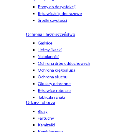
Płyny do dezynfekcji
Rękawiczki jednorazowe
Środki czystości
Ochrona i bezpieczeństwo
Gaśnice
Hełmy i kaski
Nakolanniki
Ochrona dróg oddechowych
Ochrona kręgosłupa
Ochrona słuchu
Okulary ochronne
Rękawice robocze
Tabliczki i znaki
Odzież robocza
Bluzy
Fartuchy
Kamizelki
Kombinezony