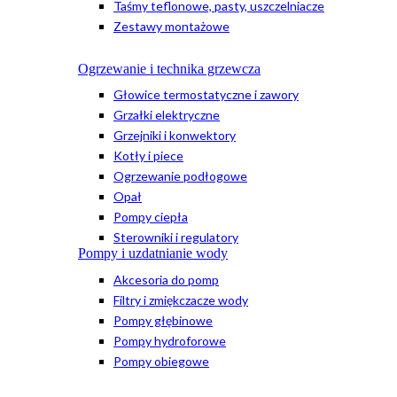
Taśmy teflonowe, pasty, uszczelniacze
Zestawy montażowe
Ogrzewanie i technika grzewcza
Głowice termostatyczne i zawory
Grzałki elektryczne
Grzejniki i konwektory
Kotły i piece
Ogrzewanie podłogowe
Opał
Pompy ciepła
Sterowniki i regulatory
Pompy i uzdatnianie wody
Akcesoria do pomp
Filtry i zmiękczacze wody
Pompy głębinowe
Pompy hydroforowe
Pompy obiegowe