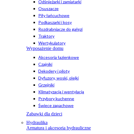
Odśnieżarki i zamiatarki
Osuszacze
Piły łańcuchowe
Podkaszarki i kosy
Rozdrabniacze do gałęzi
Traktory
Wertykulatory
Wyposażenie domu
Akcesoria łazienkowe
Czajniki
Dekodery i piloty
Dyfuzory, woski, olejki
Grzejniki
Klimatyzacja i wentylacja
Przybory kuchenne
Świece zapachowe
Zabawki dla dzieci
Hydraulika
Armatura i akcesoria hydrauliczne