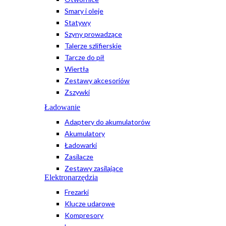
Smary i oleje
Statywy
Szyny prowadzące
Talerze szlifierskie
Tarcze do pił
Wiertła
Zestawy akcesoriów
Zszywki
Ładowanie
Adaptery do akumulatorów
Akumulatory
Ładowarki
Zasilacze
Zestawy zasilające
Elektronarzędzia
Frezarki
Klucze udarowe
Kompresory