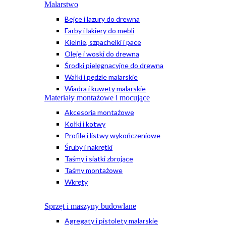
Malarstwo
Bejce i lazury do drewna
Farby i lakiery do mebli
Kielnie, szpachelki i pace
Oleje i woski do drewna
Środki pielęgnacyjne do drewna
Wałki i pędzle malarskie
Wiadra i kuwety malarskie
Materiały montażowe i mocujące
Akcesoria montażowe
Kołki i kotwy
Profile i listwy wykończeniowe
Śruby i nakrętki
Taśmy i siatki zbrojące
Taśmy montażowe
Wkręty
Sprzęt i maszyny budowlane
Agregaty i pistolety malarskie