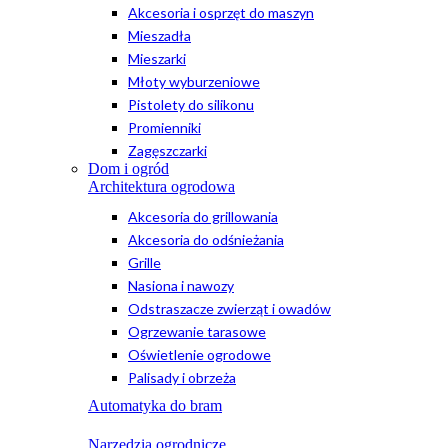
Akcesoria i osprzęt do maszyn
Mieszadła
Mieszarki
Młoty wyburzeniowe
Pistolety do silikonu
Promienniki
Zagęszczarki
Dom i ogród
Architektura ogrodowa
Akcesoria do grillowania
Akcesoria do odśnieżania
Grille
Nasiona i nawozy
Odstraszacze zwierząt i owadów
Ogrzewanie tarasowe
Oświetlenie ogrodowe
Palisady i obrzeża
Automatyka do bram
Narzędzia ogrodnicze