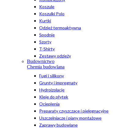
Koszule
Koszulki Polo
Kurtki
Odzież termoaktywna
Spodnie
Szorty
T-Shirty
Zestawy odzieży
Budownictwo
Chemia budowlana
Fugi i silikony
Grunty i impregnaty
Hydroizolacje
Kleje do płytek
Ocieplenia
Preparaty czyszczące i pielęgnacyjne
Uszczelniacze i piany montażowe
Zaprawy budowlane