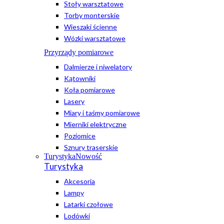
Stoły warsztatowe
Torby monterskie
Wieszaki ścienne
Wózki warsztatowe
Przyrządy pomiarowe
Dalmierze i niwelatory
Kątowniki
Koła pomiarowe
Lasery
Miary i taśmy pomiarowe
Mierniki elektryczne
Poziomice
Sznury traserskie
Turystyka
Nowość
Turystyka
Akcesoria
Lampy
Latarki czołowe
Lodówki