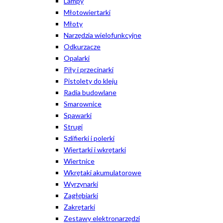
Lampy
Młotowiertarki
Młoty
Narzędzia wielofunkcyjne
Odkurzacze
Opalarki
Piły i przecinarki
Pistolety do kleju
Radia budowlane
Smarownice
Spawarki
Strugi
Szlifierki i polerki
Wiertarki i wkrętarki
Wiertnice
Wkrętaki akumulatorowe
Wyrzynarki
Zagłębiarki
Zakrętarki
Zestawy elektronarzędzi