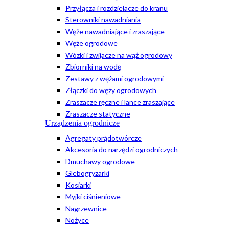
Przyłącza i rozdzielacze do kranu
Sterowniki nawadniania
Węże nawadniające i zraszające
Węże ogrodowe
Wózki i zwijacze na wąż ogrodowy
Zbiorniki na wodę
Zestawy z wężami ogrodowymi
Złączki do węży ogrodowych
Zraszacze ręczne i lance zraszające
Zraszacze statyczne
Urządzenia ogrodnicze
Agregaty prądotwórcze
Akcesoria do narzędzi ogrodniczych
Dmuchawy ogrodowe
Glebogryzarki
Kosiarki
Myjki ciśnieniowe
Nagrzewnice
Nożyce