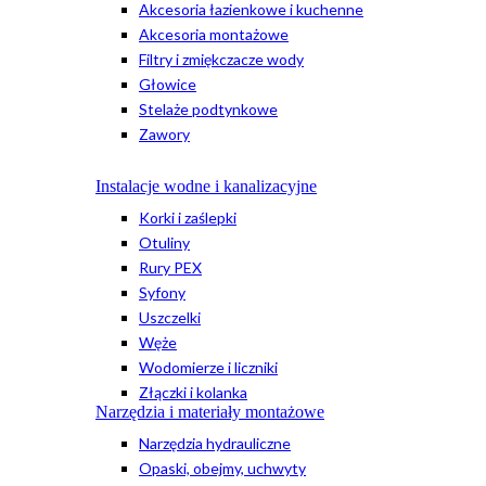
Akcesoria łazienkowe i kuchenne
Akcesoria montażowe
Filtry i zmiękczacze wody
Głowice
Stelaże podtynkowe
Zawory
Instalacje wodne i kanalizacyjne
Korki i zaślepki
Otuliny
Rury PEX
Syfony
Uszczelki
Węże
Wodomierze i liczniki
Złączki i kolanka
Narzędzia i materiały montażowe
Narzędzia hydrauliczne
Opaski, obejmy, uchwyty