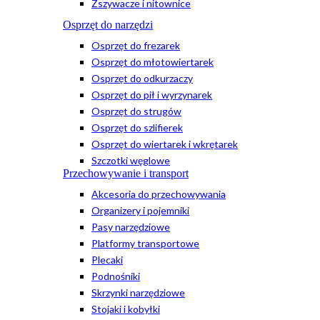
Zszywacze i nitownice
Osprzęt do narzędzi
Osprzęt do frezarek
Osprzęt do młotowiertarek
Osprzęt do odkurzaczy
Osprzęt do pił i wyrzynarek
Osprzęt do strugów
Osprzęt do szlifierek
Osprzęt do wiertarek i wkrętarek
Szczotki węglowe
Przechowywanie i transport
Akcesoria do przechowywania
Organizery i pojemniki
Pasy narzędziowe
Platformy transportowe
Plecaki
Podnośniki
Skrzynki narzędziowe
Stojaki i kobyłki