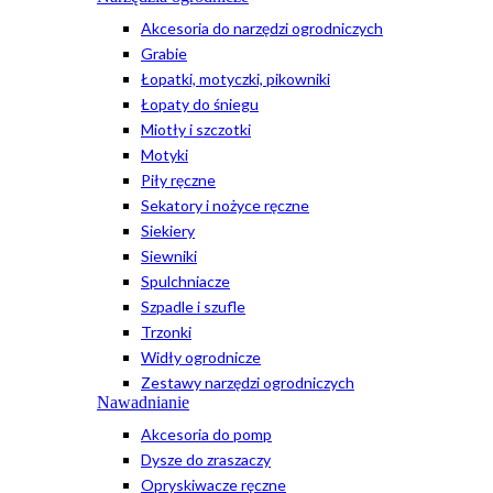
Akcesoria do narzędzi ogrodniczych
Grabie
Łopatki, motyczki, pikowniki
Łopaty do śniegu
Miotły i szczotki
Motyki
Piły ręczne
Sekatory i nożyce ręczne
Siekiery
Siewniki
Spulchniacze
Szpadle i szufle
Trzonki
Widły ogrodnicze
Zestawy narzędzi ogrodniczych
Nawadnianie
Akcesoria do pomp
Dysze do zraszaczy
Opryskiwacze ręczne