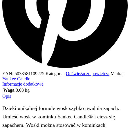
EAN:
5038581109275
Kategoria:
Odświeżacze powietrza
Marka:
Yankee Candle
Informacje dodatkowe
Waga
0,03 kg
Opis
Dzięki unikalnej formule wosk szybko uwalnia zapach.
Umieść wosk w kominku Yankee Candle® i ciesz się
zapachem. Woski można stosować w kominkach