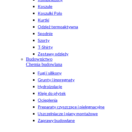
Koszule
Koszulki Polo
Kurtki
Odzież termoaktywna
Spodnie
Szorty
T-Shirty
Zestawy odzieży
Budownictwo
Chemia budowlana
Fugi i silikony
Grunty i impregnaty
Hydroizolacje
Kleje do płytek
Ocieplenia
Preparaty czyszczące i pielęgnacyjne
Uszczelniacze i piany montażowe
Zaprawy budowlane