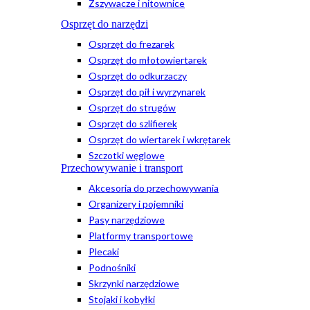
Zszywacze i nitownice
Osprzęt do narzędzi
Osprzęt do frezarek
Osprzęt do młotowiertarek
Osprzęt do odkurzaczy
Osprzęt do pił i wyrzynarek
Osprzęt do strugów
Osprzęt do szlifierek
Osprzęt do wiertarek i wkrętarek
Szczotki węglowe
Przechowywanie i transport
Akcesoria do przechowywania
Organizery i pojemniki
Pasy narzędziowe
Platformy transportowe
Plecaki
Podnośniki
Skrzynki narzędziowe
Stojaki i kobyłki