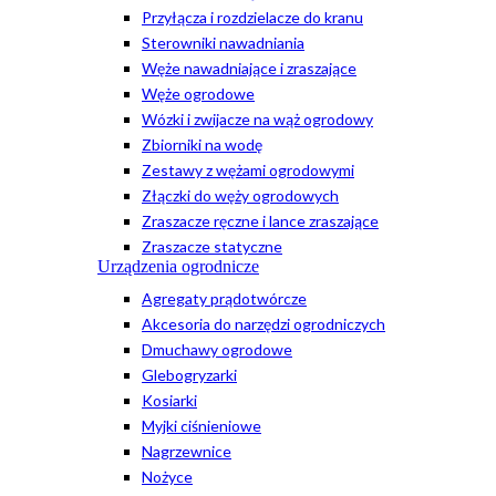
Przyłącza i rozdzielacze do kranu
Sterowniki nawadniania
Węże nawadniające i zraszające
Węże ogrodowe
Wózki i zwijacze na wąż ogrodowy
Zbiorniki na wodę
Zestawy z wężami ogrodowymi
Złączki do węży ogrodowych
Zraszacze ręczne i lance zraszające
Zraszacze statyczne
Urządzenia ogrodnicze
Agregaty prądotwórcze
Akcesoria do narzędzi ogrodniczych
Dmuchawy ogrodowe
Glebogryzarki
Kosiarki
Myjki ciśnieniowe
Nagrzewnice
Nożyce