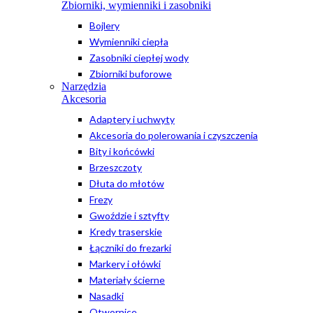
Zbiorniki, wymienniki i zasobniki
Bojlery
Wymienniki ciepła
Zasobniki ciepłej wody
Zbiorniki buforowe
Narzędzia
Akcesoria
Adaptery i uchwyty
Akcesoria do polerowania i czyszczenia
Bity i końcówki
Brzeszczoty
Dłuta do młotów
Frezy
Gwoździe i sztyfty
Kredy traserskie
Łączniki do frezarki
Markery i ołówki
Materiały ścierne
Nasadki
Otwornice