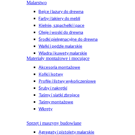
Malarstwo
Bejce i lazury do drewna
Farby i lakiery do mebli
Kielnie, szpachelki i pace
Oleje i woski do drewna
Środki pielęgnacyjne do drewna
Wałki i pędzle malarskie
Wiadra i kuwety malarskie
Materiały montażowe i mocujące
Akcesoria montażowe
Kołki i kotwy
Profile i listwy wykończeniowe
Śruby i nakrętki
Taśmy i siatki zbrojące
Taśmy montażowe
Wkręty
Sprzęt i maszyny budowlane
Agregaty i pistolety malarskie