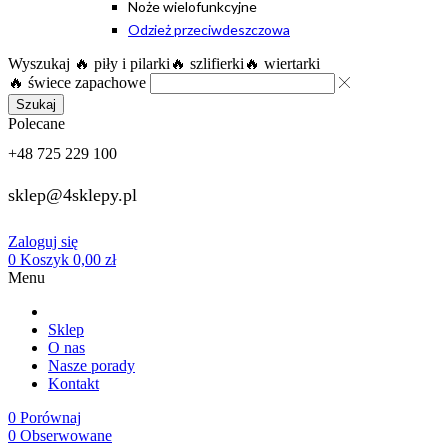
Noże wielofunkcyjne
Odzież przeciwdeszczowa
Wyszukaj
🔥 piły i pilarki
🔥 szlifierki
🔥 wiertarki
🔥 świece zapachowe
Szukaj
Polecane
+48 725 229 100
sklep@4sklepy.pl
Zaloguj się
0
Koszyk
0,00
zł
Menu
Sklep
O nas
Nasze porady
Kontakt
0
Porównaj
0
Obserwowane