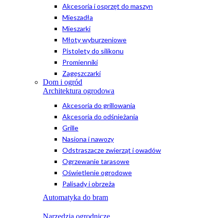
Akcesoria i osprzęt do maszyn
Mieszadła
Mieszarki
Młoty wyburzeniowe
Pistolety do silikonu
Promienniki
Zagęszczarki
Dom i ogród
Architektura ogrodowa
Akcesoria do grillowania
Akcesoria do odśnieżania
Grille
Nasiona i nawozy
Odstraszacze zwierząt i owadów
Ogrzewanie tarasowe
Oświetlenie ogrodowe
Palisady i obrzeża
Automatyka do bram
Narzędzia ogrodnicze