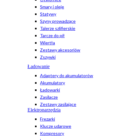
Smary i oleje
Statywy
Szyny prowadzące
Talerze szlifierskie
Tarcze do pił
Wiertła
Zestawy akcesoriów
Zszywki
Ładowanie
Adaptery do akumulatorów
Akumulatory
Ładowarki
Zasilacze
Zestawy zasilające
Elektronarzędzia
Frezarki
Klucze udarowe
Kompresory