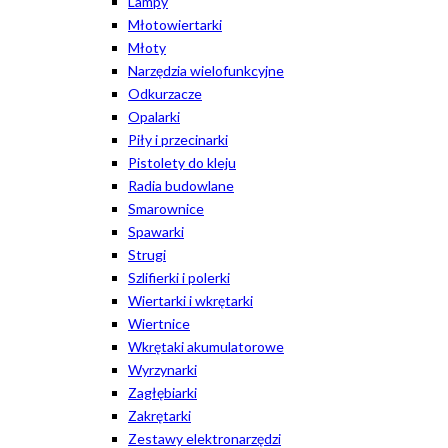
Lampy
Młotowiertarki
Młoty
Narzędzia wielofunkcyjne
Odkurzacze
Opalarki
Piły i przecinarki
Pistolety do kleju
Radia budowlane
Smarownice
Spawarki
Strugi
Szlifierki i polerki
Wiertarki i wkrętarki
Wiertnice
Wkrętaki akumulatorowe
Wyrzynarki
Zagłębiarki
Zakrętarki
Zestawy elektronarzędzi