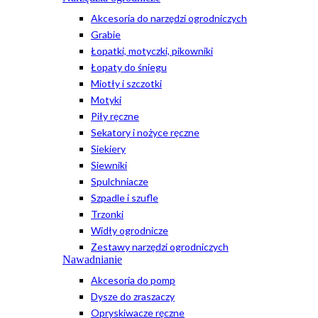
Akcesoria do narzędzi ogrodniczych
Grabie
Łopatki, motyczki, pikowniki
Łopaty do śniegu
Miotły i szczotki
Motyki
Piły ręczne
Sekatory i nożyce ręczne
Siekiery
Siewniki
Spulchniacze
Szpadle i szufle
Trzonki
Widły ogrodnicze
Zestawy narzędzi ogrodniczych
Nawadnianie
Akcesoria do pomp
Dysze do zraszaczy
Opryskiwacze ręczne