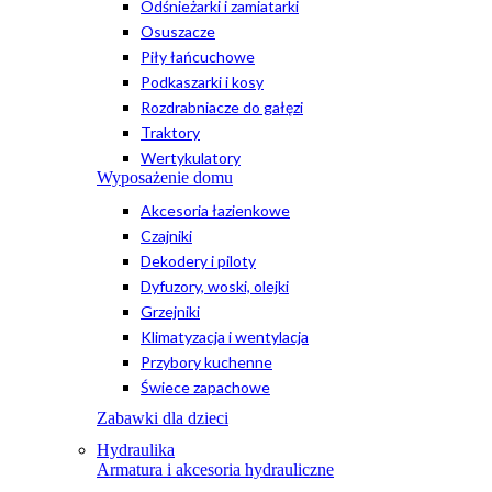
Odśnieżarki i zamiatarki
Osuszacze
Piły łańcuchowe
Podkaszarki i kosy
Rozdrabniacze do gałęzi
Traktory
Wertykulatory
Wyposażenie domu
Akcesoria łazienkowe
Czajniki
Dekodery i piloty
Dyfuzory, woski, olejki
Grzejniki
Klimatyzacja i wentylacja
Przybory kuchenne
Świece zapachowe
Zabawki dla dzieci
Hydraulika
Armatura i akcesoria hydrauliczne