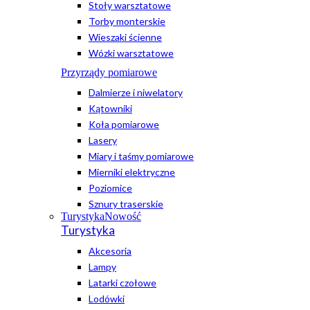
Stoły warsztatowe
Torby monterskie
Wieszaki ścienne
Wózki warsztatowe
Przyrządy pomiarowe
Dalmierze i niwelatory
Kątowniki
Koła pomiarowe
Lasery
Miary i taśmy pomiarowe
Mierniki elektryczne
Poziomice
Sznury traserskie
Turystyka
Nowość
Turystyka
Akcesoria
Lampy
Latarki czołowe
Lodówki