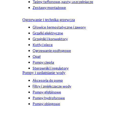
Taśmy teflonowe, pasty, uszczelniacze
Zestawy montażowe
Ogrzewanie i technika grzewcza
Głowice termostatyczne i zawory
Grzałki elektryczne
Grzejniki i konwektory
Kotły i piece
Ogrzewanie podłogowe
Opał
Pompy ciepła
Sterowniki i regulatory
Pompy i uzdatnianie wody
Akcesoria do pomp
Filtry i zmiękczacze wody
Pompy głębinowe
Pompy hydroforowe
Pompy obiegowe