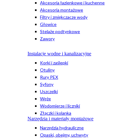
Akcesoria łazienkowe i kuchenne
Akcesoria montażowe
Filtry i zmiękczacze wody
Głowice
Stelaże podtynkowe
Zawory
Instalacje wodne i kanalizacyjne
Korki i zaślepki
Otuliny
Rury PEX
Syfony
Uszczelki
Węże
Wodomierze i liczniki
Złączki i kolanka
Narzędzia i materiały montażowe
Narzędzia hydrauliczne
Opaski, obejmy, uchwyty