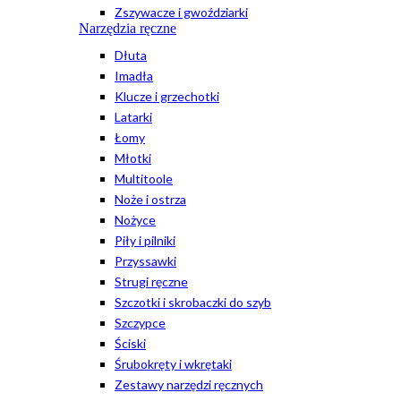
Zszywacze i gwoździarki
Narzędzia ręczne
Dłuta
Imadła
Klucze i grzechotki
Latarki
Łomy
Młotki
Multitoole
Noże i ostrza
Nożyce
Piły i pilniki
Przyssawki
Strugi ręczne
Szczotki i skrobaczki do szyb
Szczypce
Ściski
Śrubokręty i wkrętaki
Zestawy narzędzi ręcznych