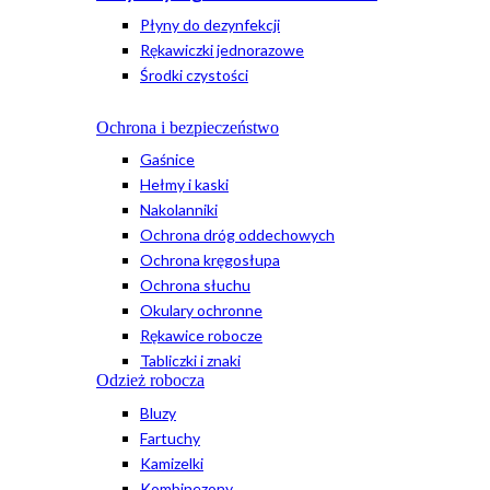
Płyny do dezynfekcji
Rękawiczki jednorazowe
Środki czystości
Ochrona i bezpieczeństwo
Gaśnice
Hełmy i kaski
Nakolanniki
Ochrona dróg oddechowych
Ochrona kręgosłupa
Ochrona słuchu
Okulary ochronne
Rękawice robocze
Tabliczki i znaki
Odzież robocza
Bluzy
Fartuchy
Kamizelki
Kombinezony