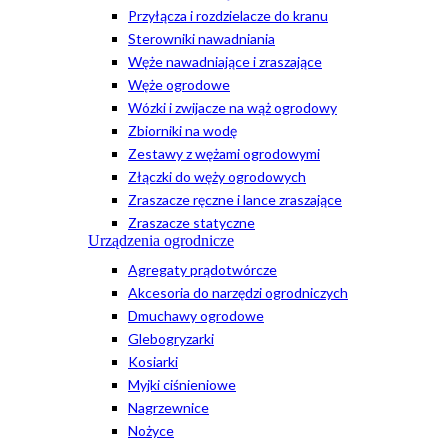
Przyłącza i rozdzielacze do kranu
Sterowniki nawadniania
Węże nawadniające i zraszające
Węże ogrodowe
Wózki i zwijacze na wąż ogrodowy
Zbiorniki na wodę
Zestawy z wężami ogrodowymi
Złączki do węży ogrodowych
Zraszacze ręczne i lance zraszające
Zraszacze statyczne
Urządzenia ogrodnicze
Agregaty prądotwórcze
Akcesoria do narzędzi ogrodniczych
Dmuchawy ogrodowe
Glebogryzarki
Kosiarki
Myjki ciśnieniowe
Nagrzewnice
Nożyce