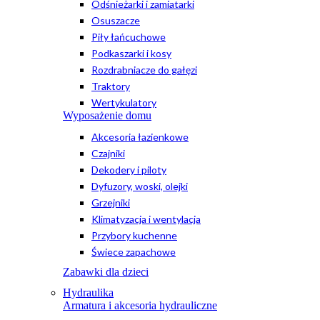
Odśnieżarki i zamiatarki
Osuszacze
Piły łańcuchowe
Podkaszarki i kosy
Rozdrabniacze do gałęzi
Traktory
Wertykulatory
Wyposażenie domu
Akcesoria łazienkowe
Czajniki
Dekodery i piloty
Dyfuzory, woski, olejki
Grzejniki
Klimatyzacja i wentylacja
Przybory kuchenne
Świece zapachowe
Zabawki dla dzieci
Hydraulika
Armatura i akcesoria hydrauliczne