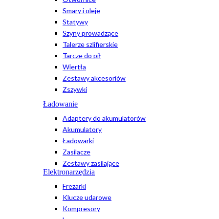
Smary i oleje
Statywy
Szyny prowadzące
Talerze szlifierskie
Tarcze do pił
Wiertła
Zestawy akcesoriów
Zszywki
Ładowanie
Adaptery do akumulatorów
Akumulatory
Ładowarki
Zasilacze
Zestawy zasilające
Elektronarzędzia
Frezarki
Klucze udarowe
Kompresory