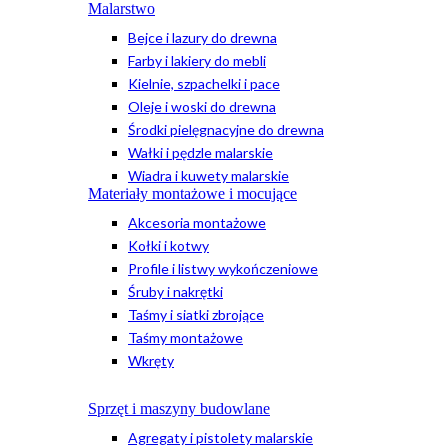
Malarstwo
Bejce i lazury do drewna
Farby i lakiery do mebli
Kielnie, szpachelki i pace
Oleje i woski do drewna
Środki pielęgnacyjne do drewna
Wałki i pędzle malarskie
Wiadra i kuwety malarskie
Materiały montażowe i mocujące
Akcesoria montażowe
Kołki i kotwy
Profile i listwy wykończeniowe
Śruby i nakrętki
Taśmy i siatki zbrojące
Taśmy montażowe
Wkręty
Sprzęt i maszyny budowlane
Agregaty i pistolety malarskie