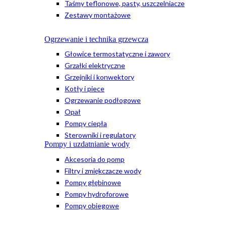
Taśmy teflonowe, pasty, uszczelniacze
Zestawy montażowe
Ogrzewanie i technika grzewcza
Głowice termostatyczne i zawory
Grzałki elektryczne
Grzejniki i konwektory
Kotły i piece
Ogrzewanie podłogowe
Opał
Pompy ciepła
Sterowniki i regulatory
Pompy i uzdatnianie wody
Akcesoria do pomp
Filtry i zmiękczacze wody
Pompy głębinowe
Pompy hydroforowe
Pompy obiegowe