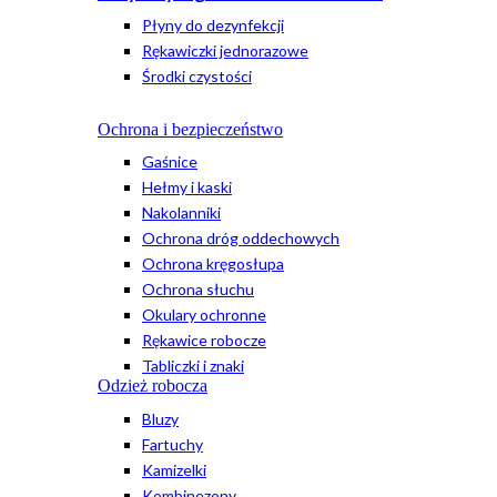
Płyny do dezynfekcji
Rękawiczki jednorazowe
Środki czystości
Ochrona i bezpieczeństwo
Gaśnice
Hełmy i kaski
Nakolanniki
Ochrona dróg oddechowych
Ochrona kręgosłupa
Ochrona słuchu
Okulary ochronne
Rękawice robocze
Tabliczki i znaki
Odzież robocza
Bluzy
Fartuchy
Kamizelki
Kombinezony