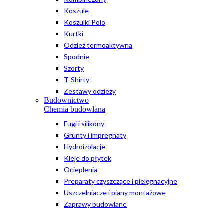
Koszule
Koszulki Polo
Kurtki
Odzież termoaktywna
Spodnie
Szorty
T-Shirty
Zestawy odzieży
Budownictwo
Chemia budowlana
Fugi i silikony
Grunty i impregnaty
Hydroizolacje
Kleje do płytek
Ocieplenia
Preparaty czyszczące i pielęgnacyjne
Uszczelniacze i piany montażowe
Zaprawy budowlane