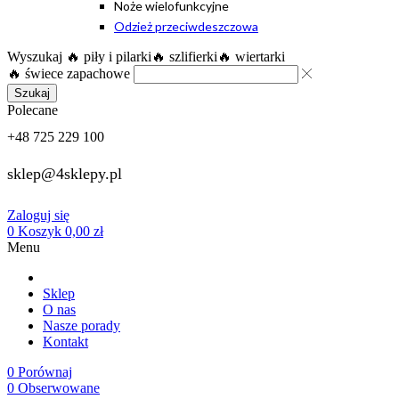
Noże wielofunkcyjne
Odzież przeciwdeszczowa
Wyszukaj
🔥 piły i pilarki
🔥 szlifierki
🔥 wiertarki
🔥 świece zapachowe
Szukaj
Polecane
+48 725 229 100
sklep@4sklepy.pl
Zaloguj się
0
Koszyk
0,00
zł
Menu
Sklep
O nas
Nasze porady
Kontakt
0
Porównaj
0
Obserwowane