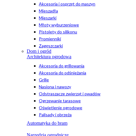
Akcesoria i osprzęt do maszyn
Mieszadła
Mieszarki
Młoty wyburzeniowe
Pistolety do silikonu
Promienniki
Zagęszczarki
Dom i ogród
Architektura ogrodowa
Akcesoria do grillowania
Akcesoria do odśnieżania
Grille
Nasiona i nawozy
Odstraszacze zwierząt i owadów
Ogrzewanie tarasowe
Oświetlenie ogrodowe
Palisady i obrzeża
Automatyka do bram
Narzędzia ogrodnicze