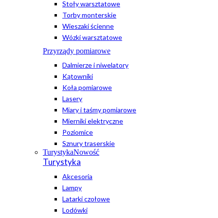
Stoły warsztatowe
Torby monterskie
Wieszaki ścienne
Wózki warsztatowe
Przyrządy pomiarowe
Dalmierze i niwelatory
Kątowniki
Koła pomiarowe
Lasery
Miary i taśmy pomiarowe
Mierniki elektryczne
Poziomice
Sznury traserskie
Turystyka
Nowość
Turystyka
Akcesoria
Lampy
Latarki czołowe
Lodówki