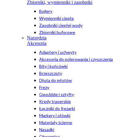
Zbiorniki, wymienniki i zasobniki
Bojlery
Wymienniki ciepła
Zasobniki ciepłej wody
Zbiorniki buforowe
Narzędzia
Akcesoria
Adaptery i uchwyty
Akcesoria do polerowania i czyszczenia
Bity i końcówki
Brzeszczoty
Dłuta do młotów
Frezy
Gwoździe i sztyfty
Kredy traserskie
Łączniki do frezarki
Markery i ołówki
Materiały ścierne
Nasadki
Otwornice