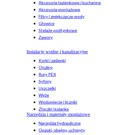
Akcesoria łazienkowe i kuchenne
Akcesoria montażowe
Filtry i zmiękczacze wody
Głowice
Stelaże podtynkowe
Zawory
Instalacje wodne i kanalizacyjne
Korki i zaślepki
Otuliny
Rury PEX
Syfony
Uszczelki
Węże
Wodomierze i liczniki
Złączki i kolanka
Narzędzia i materiały montażowe
Narzędzia hydrauliczne
Opaski, obejmy, uchwyty