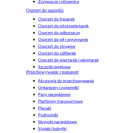
Zszywacze i nitownice
Osprzęt do narzędzi
Osprzęt do frezarek
Osprzęt do młotowiertarek
Osprzęt do odkurzaczy
Osprzęt do pił i wyrzynarek
Osprzęt do strugów
Osprzęt do szlifierek
Osprzęt do wiertarek i wkrętarek
Szczotki węglowe
Przechowywanie i transport
Akcesoria do przechowywania
Organizery i pojemniki
Pasy narzędziowe
Platformy transportowe
Plecaki
Podnośniki
Skrzynki narzędziowe
Stojaki i kobyłki