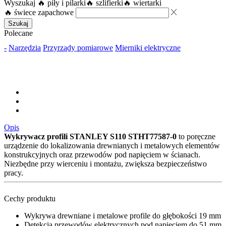
Wyszukaj
🔥 piły i pilarki
🔥 szlifierki
🔥 wiertarki
🔥 świece zapachowe
Szukaj
Polecane
-
Narzędzia
Przyrządy pomiarowe
Mierniki elektryczne
Opis
Wykrywacz profili STANLEY S110 STHT77587-0
to poręczne
urządzenie do lokalizowania drewnianych i metalowych elementów
konstrukcyjnych oraz przewodów pod napięciem w ścianach.
Niezbędne przy wierceniu i montażu, zwiększa bezpieczeństwo
pracy.
Cechy produktu
Wykrywa drewniane i metalowe profile do głębokości 19 mm
Detekcja przewodów elektrycznych pod napięciem do 51 mm