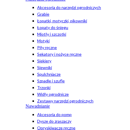
Akcesoria do narzędzi ogrodniczych
Grabie
Łopatki, motyczki, pikowniki
Łopaty do śniegu
Miotły i szczotki
Motyki
Piły ręczne
Sekatory i nożyce ręczne
Siekiery
Siewniki
Spulchniacze
Szpadle i szufle
Trzonki
Widły ogrodnicze
Zestawy narzędzi ogrodniczych
Nawadnianie
Akcesoria do pomp
Dysze do zraszaczy
Opryskiwacze ręczne