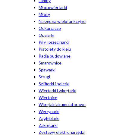
Lampy
Młotowiertarki
Młoty
Narzędzia wielofunkcyjne
Odkurzacze
Opalarki
Piły i przecinarki
Pistolety do kleju
Radia budowlane
Smarownice
Spawarki
Strugi
Szlifierki i polerki
Wiertarki i wkrętarki
Wiertnice
Wkrętaki akumulatorowe
Wyrzynarki
Zagłębiarki
Zakrętarki
Zestawy elektronarzędzi