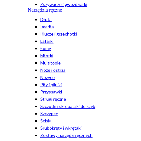
Zszywacze i gwoździarki
Narzędzia ręczne
Dłuta
Imadła
Klucze i grzechotki
Latarki
Łomy
Młotki
Multitoole
Noże i ostrza
Nożyce
Piły i pilniki
Przyssawki
Strugi ręczne
Szczotki i skrobaczki do szyb
Szczypce
Ściski
Śrubokręty i wkrętaki
Zestawy narzędzi ręcznych