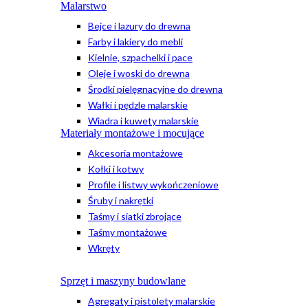
Malarstwo
Bejce i lazury do drewna
Farby i lakiery do mebli
Kielnie, szpachelki i pace
Oleje i woski do drewna
Środki pielęgnacyjne do drewna
Wałki i pędzle malarskie
Wiadra i kuwety malarskie
Materiały montażowe i mocujące
Akcesoria montażowe
Kołki i kotwy
Profile i listwy wykończeniowe
Śruby i nakrętki
Taśmy i siatki zbrojące
Taśmy montażowe
Wkręty
Sprzęt i maszyny budowlane
Agregaty i pistolety malarskie