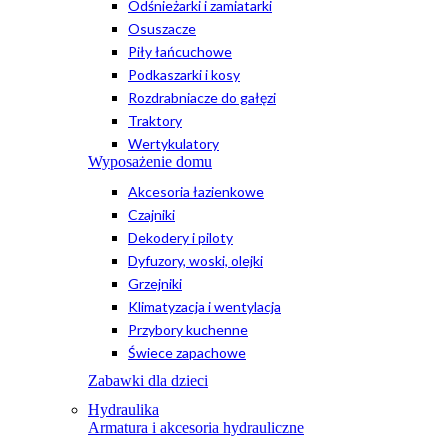
Odśnieżarki i zamiatarki
Osuszacze
Piły łańcuchowe
Podkaszarki i kosy
Rozdrabniacze do gałęzi
Traktory
Wertykulatory
Wyposażenie domu
Akcesoria łazienkowe
Czajniki
Dekodery i piloty
Dyfuzory, woski, olejki
Grzejniki
Klimatyzacja i wentylacja
Przybory kuchenne
Świece zapachowe
Zabawki dla dzieci
Hydraulika
Armatura i akcesoria hydrauliczne