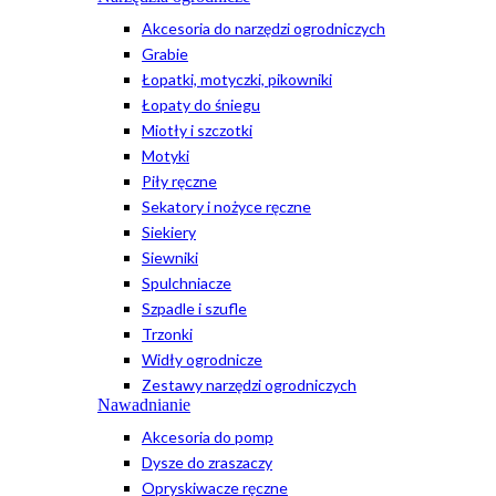
Akcesoria do narzędzi ogrodniczych
Grabie
Łopatki, motyczki, pikowniki
Łopaty do śniegu
Miotły i szczotki
Motyki
Piły ręczne
Sekatory i nożyce ręczne
Siekiery
Siewniki
Spulchniacze
Szpadle i szufle
Trzonki
Widły ogrodnicze
Zestawy narzędzi ogrodniczych
Nawadnianie
Akcesoria do pomp
Dysze do zraszaczy
Opryskiwacze ręczne