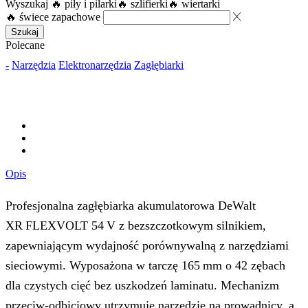
Wyszukaj
🔥 piły i pilarki
🔥 szlifierki
🔥 wiertarki
🔥 świece zapachowe
Szukaj
Polecane
-
Narzędzia
Elektronarzędzia
Zagłębiarki
Opis
Profesjonalna zagłębiarka akumulatorowa DeWalt
XR FLEXVOLT 54 V z bezszczotkowym silnikiem,
zapewniającym wydajność porównywalną z narzędziami
sieciowymi. Wyposażona w tarczę 165 mm o 42 zębach
dla czystych cięć bez uszkodzeń laminatu. Mechanizm
przeciw-odbiciowy utrzymuje narzędzie na prowadnicy, a