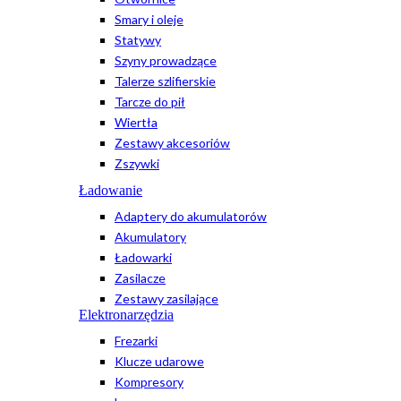
Smary i oleje
Statywy
Szyny prowadzące
Talerze szlifierskie
Tarcze do pił
Wiertła
Zestawy akcesoriów
Zszywki
Ładowanie
Adaptery do akumulatorów
Akumulatory
Ładowarki
Zasilacze
Zestawy zasilające
Elektronarzędzia
Frezarki
Klucze udarowe
Kompresory