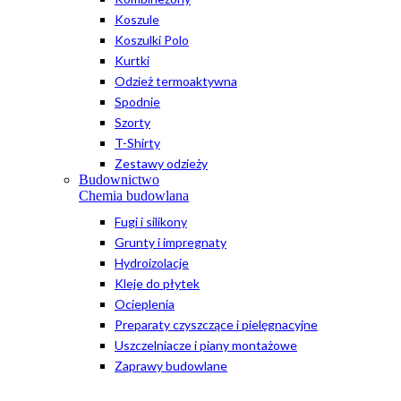
Koszule
Koszulki Polo
Kurtki
Odzież termoaktywna
Spodnie
Szorty
T-Shirty
Zestawy odzieży
Budownictwo
Chemia budowlana
Fugi i silikony
Grunty i impregnaty
Hydroizolacje
Kleje do płytek
Ocieplenia
Preparaty czyszczące i pielęgnacyjne
Uszczelniacze i piany montażowe
Zaprawy budowlane