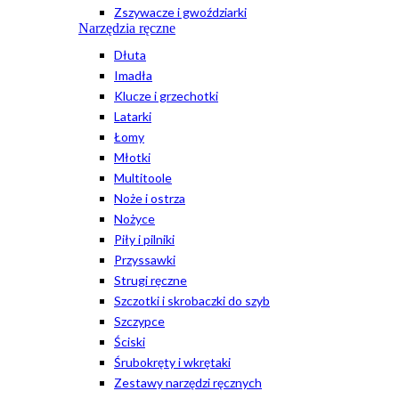
Zszywacze i gwoździarki
Narzędzia ręczne
Dłuta
Imadła
Klucze i grzechotki
Latarki
Łomy
Młotki
Multitoole
Noże i ostrza
Nożyce
Piły i pilniki
Przyssawki
Strugi ręczne
Szczotki i skrobaczki do szyb
Szczypce
Ściski
Śrubokręty i wkrętaki
Zestawy narzędzi ręcznych