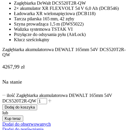
Zagłębiarka DeWalt DCS520T2R-QW
2× akumulator XR FLEXVOLT 54 V 6,0 Ah (DCB546)
Ładowarka XR wielonapięciowa (DCB118)
Tarcza pilarska 165 mm, 42 zęby
Szyna prowadząca 1,5 m (DWS5022)
Walizka systemowa TSTAK VI
Przyłącze do odsysania pyłu (AirLock)
Klucz sześciokątny
Zagłębiarka akumulatorowa DEWALT 165mm 54V DCS520T2R-
QW
4267,99
zł
Na stanie
ilość Zagłębiarka akumulatorowa DEWALT 165mm 54V
DCS520T2R-QW
Dodaj do koszyka
lub
Kup teraz
Dodaj do obserwowanych
Dodaj do porówniania