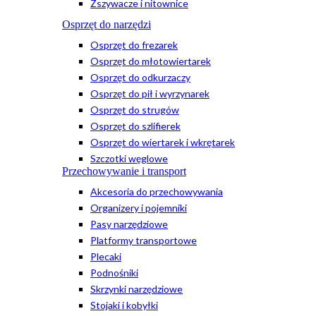
Zszywacze i nitownice
Osprzęt do narzędzi
Osprzęt do frezarek
Osprzęt do młotowiertarek
Osprzęt do odkurzaczy
Osprzęt do pił i wyrzynarek
Osprzęt do strugów
Osprzęt do szlifierek
Osprzęt do wiertarek i wkrętarek
Szczotki węglowe
Przechowywanie i transport
Akcesoria do przechowywania
Organizery i pojemniki
Pasy narzędziowe
Platformy transportowe
Plecaki
Podnośniki
Skrzynki narzędziowe
Stojaki i kobyłki