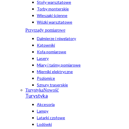
Stoły warsztatowe
Torby monterskie
Wieszaki ścienne
Wózki warsztatowe
Przyrządy pomiarowe
Dalmierze i niwelatory
Kątowniki
Koła pomiarowe
Lasery
Miary i taśmy pomiarowe
Mierniki elektryczne
Poziomice
Sznury traserskie
Turystyka
Nowość
Turystyka
Akcesoria
Lampy
Latarki czołowe
Lodówki