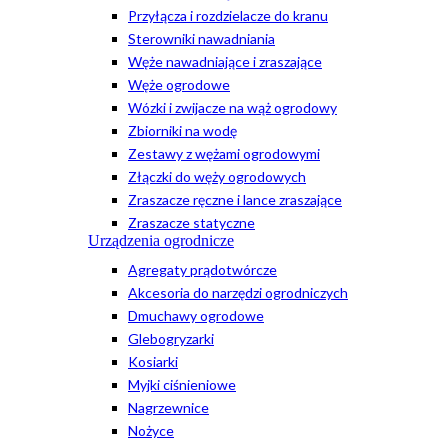
Przyłącza i rozdzielacze do kranu
Sterowniki nawadniania
Węże nawadniające i zraszające
Węże ogrodowe
Wózki i zwijacze na wąż ogrodowy
Zbiorniki na wodę
Zestawy z wężami ogrodowymi
Złączki do węży ogrodowych
Zraszacze ręczne i lance zraszające
Zraszacze statyczne
Urządzenia ogrodnicze
Agregaty prądotwórcze
Akcesoria do narzędzi ogrodniczych
Dmuchawy ogrodowe
Glebogryzarki
Kosiarki
Myjki ciśnieniowe
Nagrzewnice
Nożyce