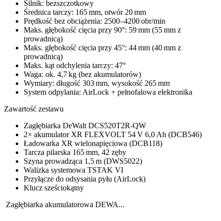
Silnik: bezszczotkowy
Średnica tarczy: 165 mm, otwór 20 mm
Prędkość bez obciążenia: 2500–4200 obr/min
Maks. głębokość cięcia przy 90°: 59 mm (55 mm z
prowadnicą)
Maks. głębokość cięcia przy 45°: 44 mm (40 mm z
prowadnicą)
Maks. kąt odchylenia tarczy: 47°
Waga: ok. 4,7 kg (bez akumulatorów)
Wymiary: długość 303 mm, wysokość 265 mm
System odpylania: AirLock + pełnofalowa elektronika
Zawartość zestawu
Zagłębiarka DeWalt DCS520T2R-QW
2× akumulator XR FLEXVOLT 54 V 6,0 Ah (DCB546)
Ładowarka XR wielonapięciowa (DCB118)
Tarcza pilarska 165 mm, 42 zęby
Szyna prowadząca 1,5 m (DWS5022)
Walizka systemowa TSTAK VI
Przyłącze do odsysania pyłu (AirLock)
Klucz sześciokątny
Zagłębiarka akumulatorowa DEWA...