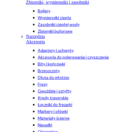
Zbiorniki, wymienniki i zasobniki
Bojlery
Wymienniki ciepła
Zasobniki ciepłej wody
Zbiorniki buforowe
Narzędzia
Akcesoria
Adaptery i uchwyty
Akcesoria do polerowania i czyszczenia
Bity i końcówki
Brzeszczoty
Dłuta do młotów
Frezy
Gwoździe i sztyfty
Kredy traserskie
Łączniki do frezarki
Markery i ołówki
Materiały ścierne
Nasadki
Otwornice