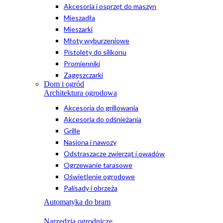
Akcesoria i osprzęt do maszyn
Mieszadła
Mieszarki
Młoty wyburzeniowe
Pistolety do silikonu
Promienniki
Zagęszczarki
Dom i ogród
Architektura ogrodowa
Akcesoria do grillowania
Akcesoria do odśnieżania
Grille
Nasiona i nawozy
Odstraszacze zwierząt i owadów
Ogrzewanie tarasowe
Oświetlenie ogrodowe
Palisady i obrzeża
Automatyka do bram
Narzędzia ogrodnicze