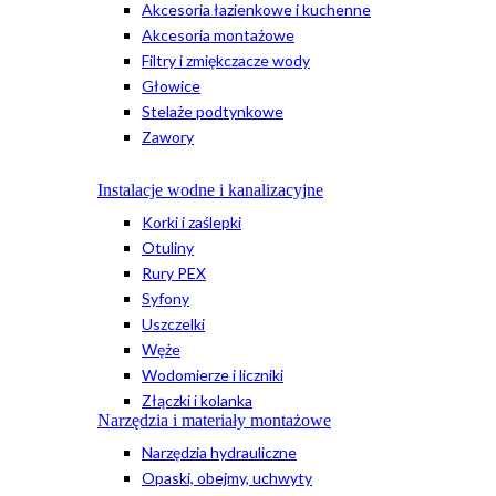
Akcesoria łazienkowe i kuchenne
Akcesoria montażowe
Filtry i zmiękczacze wody
Głowice
Stelaże podtynkowe
Zawory
Instalacje wodne i kanalizacyjne
Korki i zaślepki
Otuliny
Rury PEX
Syfony
Uszczelki
Węże
Wodomierze i liczniki
Złączki i kolanka
Narzędzia i materiały montażowe
Narzędzia hydrauliczne
Opaski, obejmy, uchwyty