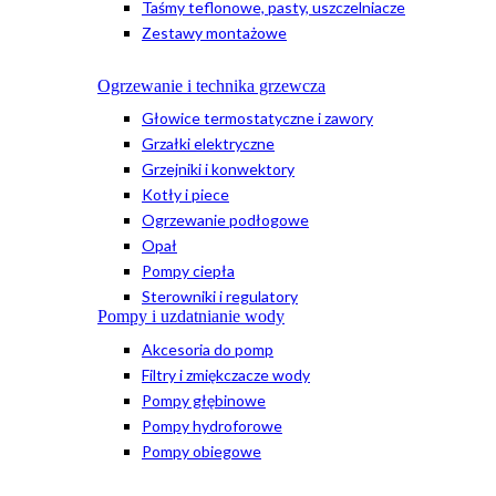
Taśmy teflonowe, pasty, uszczelniacze
Zestawy montażowe
Ogrzewanie i technika grzewcza
Głowice termostatyczne i zawory
Grzałki elektryczne
Grzejniki i konwektory
Kotły i piece
Ogrzewanie podłogowe
Opał
Pompy ciepła
Sterowniki i regulatory
Pompy i uzdatnianie wody
Akcesoria do pomp
Filtry i zmiękczacze wody
Pompy głębinowe
Pompy hydroforowe
Pompy obiegowe