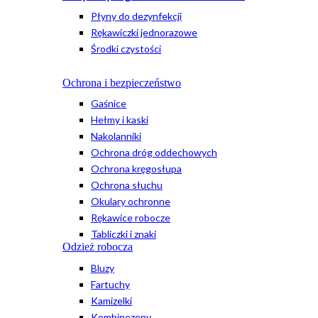
Płyny do dezynfekcji
Rękawiczki jednorazowe
Środki czystości
Ochrona i bezpieczeństwo
Gaśnice
Hełmy i kaski
Nakolanniki
Ochrona dróg oddechowych
Ochrona kręgosłupa
Ochrona słuchu
Okulary ochronne
Rękawice robocze
Tabliczki i znaki
Odzież robocza
Bluzy
Fartuchy
Kamizelki
Kombinezony