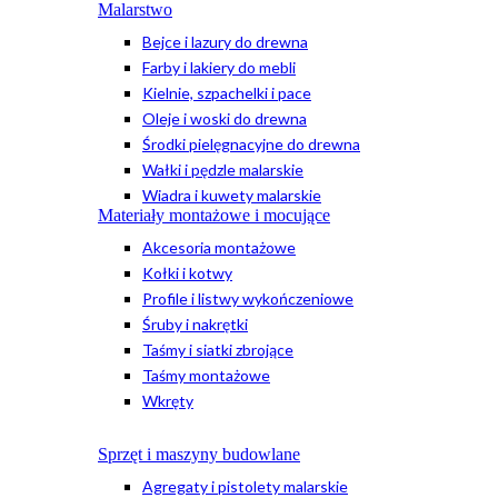
Malarstwo
Bejce i lazury do drewna
Farby i lakiery do mebli
Kielnie, szpachelki i pace
Oleje i woski do drewna
Środki pielęgnacyjne do drewna
Wałki i pędzle malarskie
Wiadra i kuwety malarskie
Materiały montażowe i mocujące
Akcesoria montażowe
Kołki i kotwy
Profile i listwy wykończeniowe
Śruby i nakrętki
Taśmy i siatki zbrojące
Taśmy montażowe
Wkręty
Sprzęt i maszyny budowlane
Agregaty i pistolety malarskie