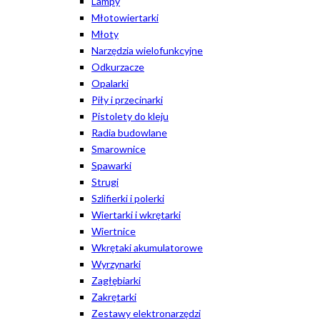
Lampy
Młotowiertarki
Młoty
Narzędzia wielofunkcyjne
Odkurzacze
Opalarki
Piły i przecinarki
Pistolety do kleju
Radia budowlane
Smarownice
Spawarki
Strugi
Szlifierki i polerki
Wiertarki i wkrętarki
Wiertnice
Wkrętaki akumulatorowe
Wyrzynarki
Zagłębiarki
Zakrętarki
Zestawy elektronarzędzi