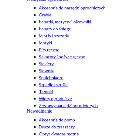
Akcesoria do narzędzi ogrodniczych
Grabie
Łopatki, motyczki, pikowniki
Łopaty do śniegu
Miotły i szczotki
Motyki
Piły ręczne
Sekatory i nożyce ręczne
Siekiery
Siewniki
Spulchniacze
Szpadle i szufle
Trzonki
Widły ogrodnicze
Zestawy narzędzi ogrodniczych
Nawadnianie
Akcesoria do pomp
Dysze do zraszaczy
Opryskiwacze ręczne