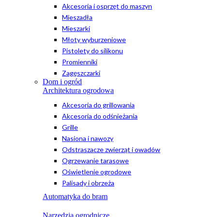
Akcesoria i osprzęt do maszyn
Mieszadła
Mieszarki
Młoty wyburzeniowe
Pistolety do silikonu
Promienniki
Zagęszczarki
Dom i ogród
Architektura ogrodowa
Akcesoria do grillowania
Akcesoria do odśnieżania
Grille
Nasiona i nawozy
Odstraszacze zwierząt i owadów
Ogrzewanie tarasowe
Oświetlenie ogrodowe
Palisady i obrzeża
Automatyka do bram
Narzędzia ogrodnicze