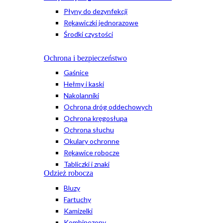
Płyny do dezynfekcji
Rękawiczki jednorazowe
Środki czystości
Ochrona i bezpieczeństwo
Gaśnice
Hełmy i kaski
Nakolanniki
Ochrona dróg oddechowych
Ochrona kręgosłupa
Ochrona słuchu
Okulary ochronne
Rękawice robocze
Tabliczki i znaki
Odzież robocza
Bluzy
Fartuchy
Kamizelki
Kombinezony