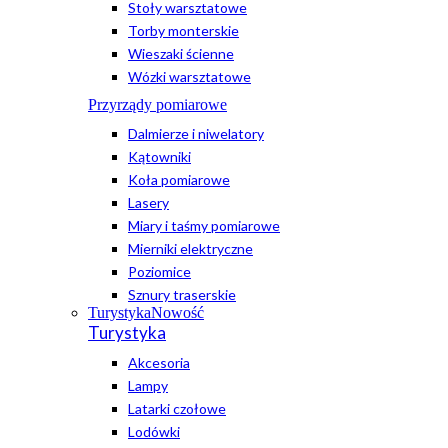
Stoły warsztatowe
Torby monterskie
Wieszaki ścienne
Wózki warsztatowe
Przyrządy pomiarowe
Dalmierze i niwelatory
Kątowniki
Koła pomiarowe
Lasery
Miary i taśmy pomiarowe
Mierniki elektryczne
Poziomice
Sznury traserskie
Turystyka
Nowość
Turystyka
Akcesoria
Lampy
Latarki czołowe
Lodówki