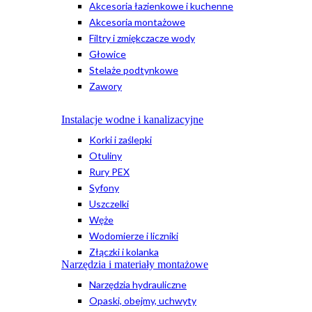
Akcesoria łazienkowe i kuchenne
Akcesoria montażowe
Filtry i zmiękczacze wody
Głowice
Stelaże podtynkowe
Zawory
Instalacje wodne i kanalizacyjne
Korki i zaślepki
Otuliny
Rury PEX
Syfony
Uszczelki
Węże
Wodomierze i liczniki
Złączki i kolanka
Narzędzia i materiały montażowe
Narzędzia hydrauliczne
Opaski, obejmy, uchwyty