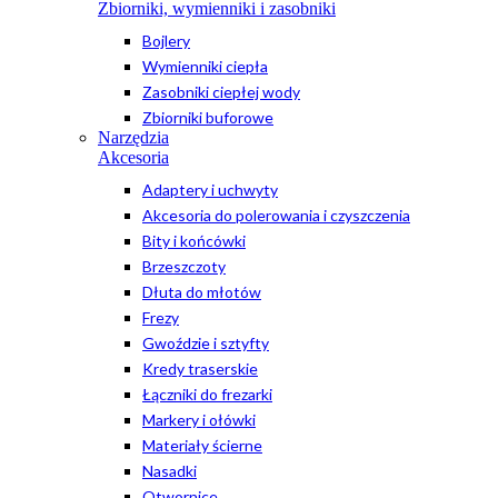
Zbiorniki, wymienniki i zasobniki
Bojlery
Wymienniki ciepła
Zasobniki ciepłej wody
Zbiorniki buforowe
Narzędzia
Akcesoria
Adaptery i uchwyty
Akcesoria do polerowania i czyszczenia
Bity i końcówki
Brzeszczoty
Dłuta do młotów
Frezy
Gwoździe i sztyfty
Kredy traserskie
Łączniki do frezarki
Markery i ołówki
Materiały ścierne
Nasadki
Otwornice