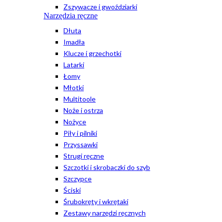
Zszywacze i gwoździarki
Narzędzia ręczne
Dłuta
Imadła
Klucze i grzechotki
Latarki
Łomy
Młotki
Multitoole
Noże i ostrza
Nożyce
Piły i pilniki
Przyssawki
Strugi ręczne
Szczotki i skrobaczki do szyb
Szczypce
Ściski
Śrubokręty i wkrętaki
Zestawy narzędzi ręcznych