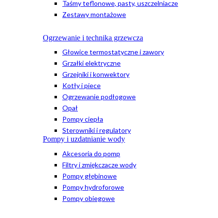
Taśmy teflonowe, pasty, uszczelniacze
Zestawy montażowe
Ogrzewanie i technika grzewcza
Głowice termostatyczne i zawory
Grzałki elektryczne
Grzejniki i konwektory
Kotły i piece
Ogrzewanie podłogowe
Opał
Pompy ciepła
Sterowniki i regulatory
Pompy i uzdatnianie wody
Akcesoria do pomp
Filtry i zmiękczacze wody
Pompy głębinowe
Pompy hydroforowe
Pompy obiegowe