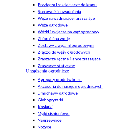
Przyłącza i rozdzielacze do kranu
Sterowniki nawadniania
Węże nawadniające i zraszające
Węże ogrodowe
Wózki i zwijacze na wąż ogrodowy
Zbiorniki na wodę
Zestawy z wężami ogrodowymi
Złączki do węży ogrodowych
Zraszacze ręczne i lance zraszające
Zraszacze statyczne
Urządzenia ogrodnicze
Agregaty prądotwórcze
Akcesoria do narzędzi ogrodniczych
Dmuchawy ogrodowe
Glebogryzarki
Kosiarki
Myjki ciśnieniowe
Nagrzewnice
Nożyce