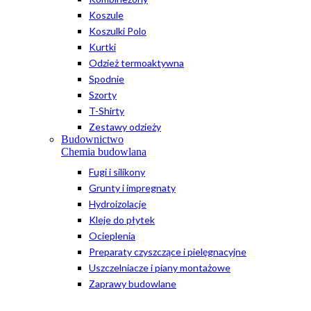
Koszule
Koszulki Polo
Kurtki
Odzież termoaktywna
Spodnie
Szorty
T-Shirty
Zestawy odzieży
Budownictwo
Chemia budowlana
Fugi i silikony
Grunty i impregnaty
Hydroizolacje
Kleje do płytek
Ocieplenia
Preparaty czyszczące i pielęgnacyjne
Uszczelniacze i piany montażowe
Zaprawy budowlane