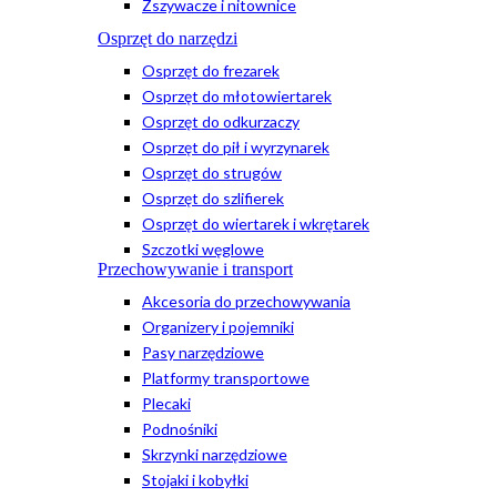
Zszywacze i nitownice
Osprzęt do narzędzi
Osprzęt do frezarek
Osprzęt do młotowiertarek
Osprzęt do odkurzaczy
Osprzęt do pił i wyrzynarek
Osprzęt do strugów
Osprzęt do szlifierek
Osprzęt do wiertarek i wkrętarek
Szczotki węglowe
Przechowywanie i transport
Akcesoria do przechowywania
Organizery i pojemniki
Pasy narzędziowe
Platformy transportowe
Plecaki
Podnośniki
Skrzynki narzędziowe
Stojaki i kobyłki