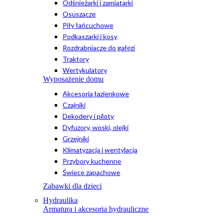
Odśnieżarki i zamiatarki
Osuszacze
Piły łańcuchowe
Podkaszarki i kosy
Rozdrabniacze do gałęzi
Traktory
Wertykulatory
Wyposażenie domu
Akcesoria łazienkowe
Czajniki
Dekodery i piloty
Dyfuzory, woski, olejki
Grzejniki
Klimatyzacja i wentylacja
Przybory kuchenne
Świece zapachowe
Zabawki dla dzieci
Hydraulika
Armatura i akcesoria hydrauliczne