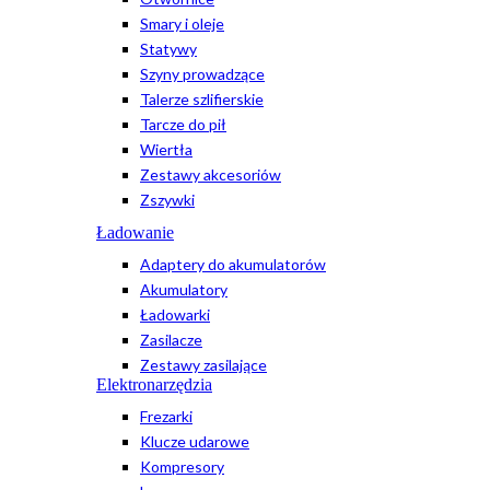
Smary i oleje
Statywy
Szyny prowadzące
Talerze szlifierskie
Tarcze do pił
Wiertła
Zestawy akcesoriów
Zszywki
Ładowanie
Adaptery do akumulatorów
Akumulatory
Ładowarki
Zasilacze
Zestawy zasilające
Elektronarzędzia
Frezarki
Klucze udarowe
Kompresory