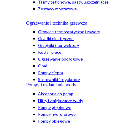
Taśmy teflonowe, pasty, uszczelniacze
Zestawy montażowe
Ogrzewanie i technika grzewcza
Głowice termostatyczne i zawory
Grzałki elektryczne
Grzejniki i konwektory
Kotły i piece
Ogrzewanie podłogowe
Opał
Pompy ciepła
Sterowniki i regulatory
Pompy i uzdatnianie wody
Akcesoria do pomp
Filtry i zmiękczacze wody
Pompy głębinowe
Pompy hydroforowe
Pompy obiegowe