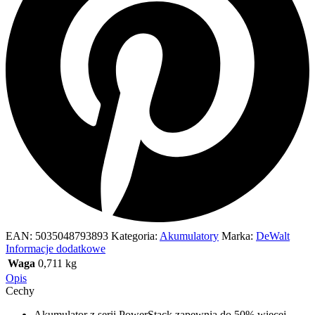
EAN:
5035048793893
Kategoria:
Akumulatory
Marka:
DeWalt
Informacje dodatkowe
Waga
0,711 kg
Opis
Cechy
Akumulator z serii PowerStack zapewnia do 50% więcej