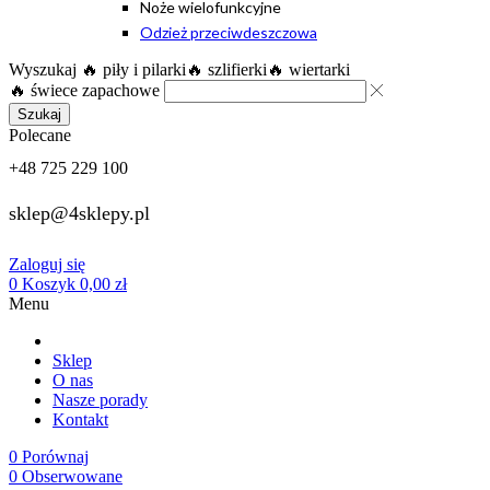
Noże wielofunkcyjne
Odzież przeciwdeszczowa
Wyszukaj
🔥 piły i pilarki
🔥 szlifierki
🔥 wiertarki
🔥 świece zapachowe
Szukaj
Polecane
+48 725 229 100
sklep@4sklepy.pl
Zaloguj się
0
Koszyk
0,00
zł
Menu
Sklep
O nas
Nasze porady
Kontakt
0
Porównaj
0
Obserwowane