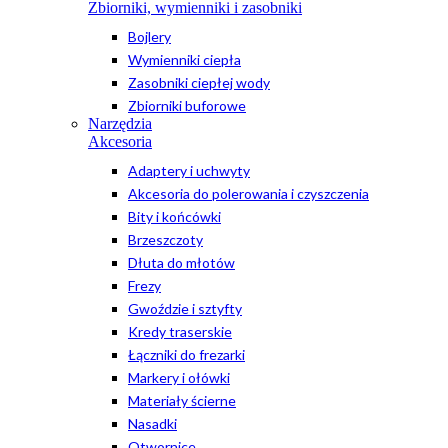
Zbiorniki, wymienniki i zasobniki
Bojlery
Wymienniki ciepła
Zasobniki ciepłej wody
Zbiorniki buforowe
Narzędzia
Akcesoria
Adaptery i uchwyty
Akcesoria do polerowania i czyszczenia
Bity i końcówki
Brzeszczoty
Dłuta do młotów
Frezy
Gwoździe i sztyfty
Kredy traserskie
Łączniki do frezarki
Markery i ołówki
Materiały ścierne
Nasadki
Otwornice