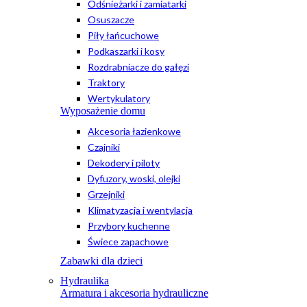
Odśnieżarki i zamiatarki
Osuszacze
Piły łańcuchowe
Podkaszarki i kosy
Rozdrabniacze do gałęzi
Traktory
Wertykulatory
Wyposażenie domu
Akcesoria łazienkowe
Czajniki
Dekodery i piloty
Dyfuzory, woski, olejki
Grzejniki
Klimatyzacja i wentylacja
Przybory kuchenne
Świece zapachowe
Zabawki dla dzieci
Hydraulika
Armatura i akcesoria hydrauliczne