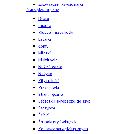
Zszywacze i gwoździarki
Narzędzia ręczne
Dłuta
Imadła
Klucze i grzechotki
Latarki
Łomy
Młotki
Multitoole
Noże i ostrza
Nożyce
Piły i pilniki
Przyssawki
Strugi ręczne
Szczotki i skrobaczki do szyb
Szczypce
Ściski
Śrubokręty i wkrętaki
Zestawy narzędzi ręcznych