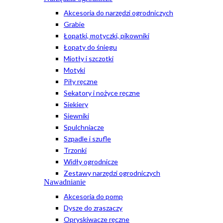
Akcesoria do narzędzi ogrodniczych
Grabie
Łopatki, motyczki, pikowniki
Łopaty do śniegu
Miotły i szczotki
Motyki
Piły ręczne
Sekatory i nożyce ręczne
Siekiery
Siewniki
Spulchniacze
Szpadle i szufle
Trzonki
Widły ogrodnicze
Zestawy narzędzi ogrodniczych
Nawadnianie
Akcesoria do pomp
Dysze do zraszaczy
Opryskiwacze ręczne