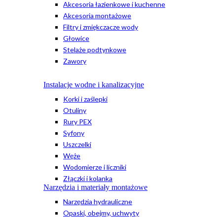
Akcesoria łazienkowe i kuchenne
Akcesoria montażowe
Filtry i zmiękczacze wody
Głowice
Stelaże podtynkowe
Zawory
Instalacje wodne i kanalizacyjne
Korki i zaślepki
Otuliny
Rury PEX
Syfony
Uszczelki
Węże
Wodomierze i liczniki
Złączki i kolanka
Narzędzia i materiały montażowe
Narzędzia hydrauliczne
Opaski, obejmy, uchwyty