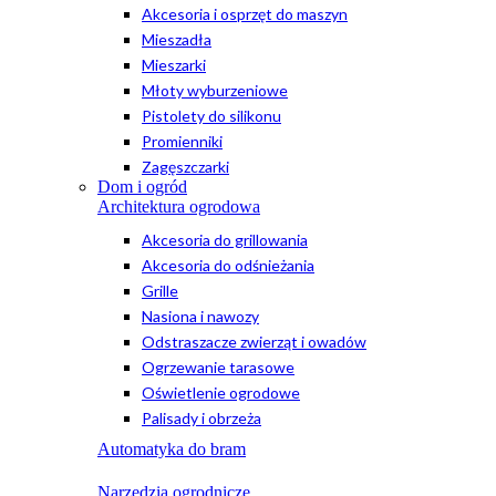
Akcesoria i osprzęt do maszyn
Mieszadła
Mieszarki
Młoty wyburzeniowe
Pistolety do silikonu
Promienniki
Zagęszczarki
Dom i ogród
Architektura ogrodowa
Akcesoria do grillowania
Akcesoria do odśnieżania
Grille
Nasiona i nawozy
Odstraszacze zwierząt i owadów
Ogrzewanie tarasowe
Oświetlenie ogrodowe
Palisady i obrzeża
Automatyka do bram
Narzędzia ogrodnicze