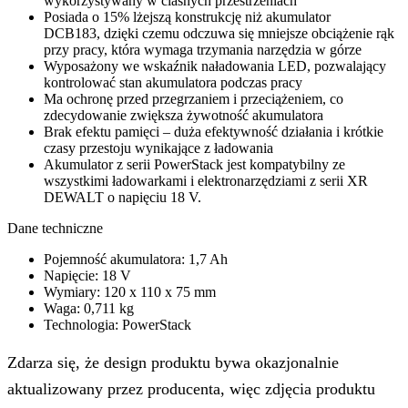
wykorzystywany w ciasnych przestrzeniach
Posiada o 15% lżejszą konstrukcję niż akumulator
DCB183, dzięki czemu odczuwa się mniejsze obciążenie rąk
przy pracy, która wymaga trzymania narzędzia w górze
Wyposażony we wskaźnik naładowania LED, pozwalający
kontrolować stan akumulatora podczas pracy
Ma ochronę przed przegrzaniem i przeciążeniem, co
zdecydowanie zwiększa żywotność akumulatora
Brak efektu pamięci – duża efektywność działania i krótkie
czasy przestoju wynikające z ładowania
Akumulator z serii PowerStack jest kompatybilny ze
wszystkimi ładowarkami i elektronarzędziami z serii XR
DEWALT o napięciu 18 V.
Dane techniczne
Pojemność akumulatora: 1,7 Ah
Napięcie: 18 V
Wymiary: 120 x 110 x 75 mm
Waga: 0,711 kg
Technologia: PowerStack
Zdarza się, że design produktu bywa okazjonalnie
aktualizowany przez producenta, więc zdjęcia produktu