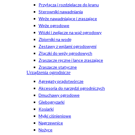
Przyłącza i rozdzielacze do kranu
Sterowniki nawadniania
Węże nawadniające i zraszające
Węże ogrodowe
Wózki i zwijacze na wąż ogrodowy
Zbiorniki na wodę
Zestawy z wężami ogrodowymi
Złączki do węży ogrodowych
Zraszacze ręczne i lance zraszające
Zraszacze statyczne
Urządzenia ogrodnicze
Agregaty prądotwórcze
Akcesoria do narzędzi ogrodniczych
Dmuchawy ogrodowe
Glebogryzarki
Kosiarki
Myjki ciśnieniowe
Nagrzewnice
Nożyce