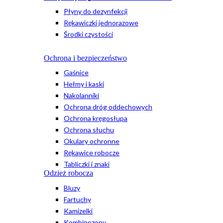
Płyny do dezynfekcji
Rękawiczki jednorazowe
Środki czystości
Ochrona i bezpieczeństwo
Gaśnice
Hełmy i kaski
Nakolanniki
Ochrona dróg oddechowych
Ochrona kręgosłupa
Ochrona słuchu
Okulary ochronne
Rękawice robocze
Tabliczki i znaki
Odzież robocza
Bluzy
Fartuchy
Kamizelki
Kombinezony