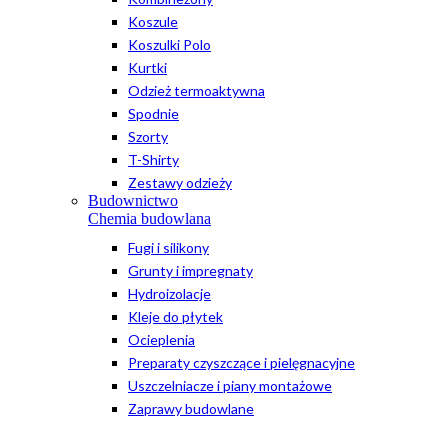
Koszule
Koszulki Polo
Kurtki
Odzież termoaktywna
Spodnie
Szorty
T-Shirty
Zestawy odzieży
Budownictwo
Chemia budowlana
Fugi i silikony
Grunty i impregnaty
Hydroizolacje
Kleje do płytek
Ocieplenia
Preparaty czyszczące i pielęgnacyjne
Uszczelniacze i piany montażowe
Zaprawy budowlane