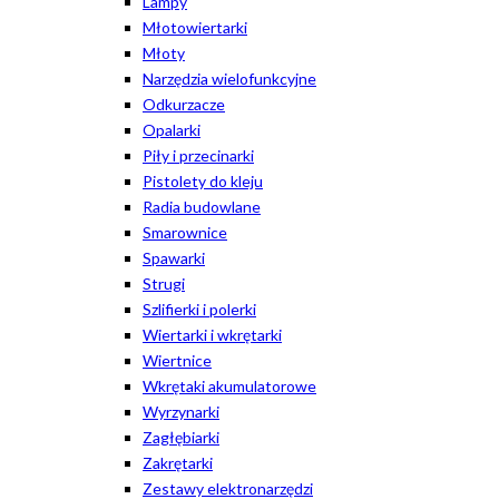
Lampy
Młotowiertarki
Młoty
Narzędzia wielofunkcyjne
Odkurzacze
Opalarki
Piły i przecinarki
Pistolety do kleju
Radia budowlane
Smarownice
Spawarki
Strugi
Szlifierki i polerki
Wiertarki i wkrętarki
Wiertnice
Wkrętaki akumulatorowe
Wyrzynarki
Zagłębiarki
Zakrętarki
Zestawy elektronarzędzi