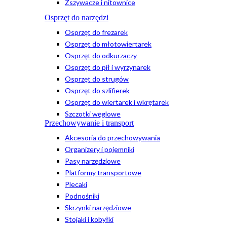
Zszywacze i nitownice
Osprzęt do narzędzi
Osprzęt do frezarek
Osprzęt do młotowiertarek
Osprzęt do odkurzaczy
Osprzęt do pił i wyrzynarek
Osprzęt do strugów
Osprzęt do szlifierek
Osprzęt do wiertarek i wkrętarek
Szczotki węglowe
Przechowywanie i transport
Akcesoria do przechowywania
Organizery i pojemniki
Pasy narzędziowe
Platformy transportowe
Plecaki
Podnośniki
Skrzynki narzędziowe
Stojaki i kobyłki