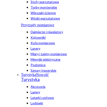
Stoły warsztatowe
Torby monterskie
Wieszaki ścienne
Wózki warsztatowe
Przyrządy pomiarowe
Dalmierze i niwelatory
Kątowniki
Koła pomiarowe
Lasery
Miary i taśmy pomiarowe
Mierniki elektryczne
Poziomice
Sznury traserskie
Turystyka
Nowość
Turystyka
Akcesoria
Lampy
Latarki czołowe
Lodówki