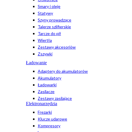
Smary i oleje
Statywy
Szyny prowadzące
Talerze szlifierskie
Tarcze do pił
Wiertła
Zestawy akcesoriów
Zszywki
Ładowanie
Adaptery do akumulatorów
Akumulatory
Ładowarki
Zasilacze
Zestawy zasilające
Elektronarzędzia
Frezarki
Klucze udarowe
Kompresory