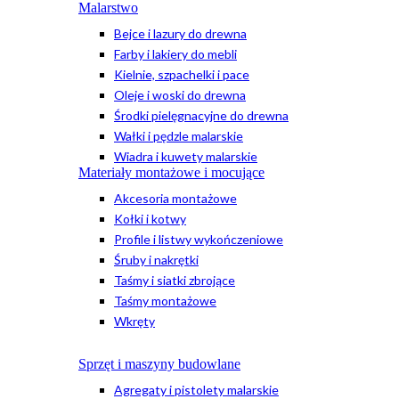
Malarstwo
Bejce i lazury do drewna
Farby i lakiery do mebli
Kielnie, szpachelki i pace
Oleje i woski do drewna
Środki pielęgnacyjne do drewna
Wałki i pędzle malarskie
Wiadra i kuwety malarskie
Materiały montażowe i mocujące
Akcesoria montażowe
Kołki i kotwy
Profile i listwy wykończeniowe
Śruby i nakrętki
Taśmy i siatki zbrojące
Taśmy montażowe
Wkręty
Sprzęt i maszyny budowlane
Agregaty i pistolety malarskie