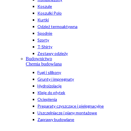
Koszule
Koszulki Polo
Kurtki
Odzież termoaktywna
Spodnie
Szorty
T-Shirty
Zestawy odzieży
Budownictwo
Chemia budowlana
Fugi i silikony
Grunty i impregnaty
Hydroizolacje
Kleje do płytek
Ocieplenia
Preparaty czyszczące i pielęgnacyjne
Uszczelniacze i piany montażowe
Zaprawy budowlane