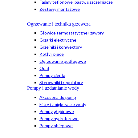
Taśmy teflonowe, pasty, uszczelniacze
Zestawy montażowe
Ogrzewanie i technika grzewcza
Głowice termostatyczne i zawory
Grzałki elektryczne
Grzejniki i konwektory
Kotły i piece
Ogrzewanie podłogowe
Opał
Pompy ciepła
Sterowniki i regulatory
Pompy i uzdatnianie wody
Akcesoria do pomp
Filtry i zmiękczacze wody
Pompy głębinowe
Pompy hydroforowe
Pompy obiegowe