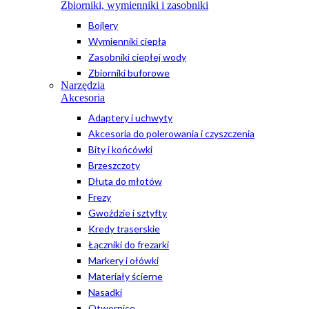
Zbiorniki, wymienniki i zasobniki
Bojlery
Wymienniki ciepła
Zasobniki ciepłej wody
Zbiorniki buforowe
Narzędzia
Akcesoria
Adaptery i uchwyty
Akcesoria do polerowania i czyszczenia
Bity i końcówki
Brzeszczoty
Dłuta do młotów
Frezy
Gwoździe i sztyfty
Kredy traserskie
Łączniki do frezarki
Markery i ołówki
Materiały ścierne
Nasadki
Otwornice