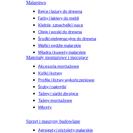
Malarstwo
Bejce i lazury do drewna
Farby i lakiery do mebli
Kielnie, szpachelki i pace
Oleje i woski do drewna
Środki pielęgnacyjne do drewna
Wałki i pędzle malarskie
Wiadra i kuwety malarskie
Materiały montażowe i mocujące
Akcesoria montażowe
Kołki i kotwy
Profile i listwy wykończeniowe
Śruby i nakrętki
Taśmy i siatki zbrojące
Taśmy montażowe
Wkręty
Sprzęt i maszyny budowlane
Agregaty i pistolety malarskie