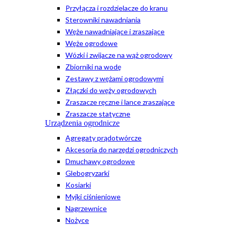
Przyłącza i rozdzielacze do kranu
Sterowniki nawadniania
Węże nawadniające i zraszające
Węże ogrodowe
Wózki i zwijacze na wąż ogrodowy
Zbiorniki na wodę
Zestawy z wężami ogrodowymi
Złączki do węży ogrodowych
Zraszacze ręczne i lance zraszające
Zraszacze statyczne
Urządzenia ogrodnicze
Agregaty prądotwórcze
Akcesoria do narzędzi ogrodniczych
Dmuchawy ogrodowe
Glebogryzarki
Kosiarki
Myjki ciśnieniowe
Nagrzewnice
Nożyce