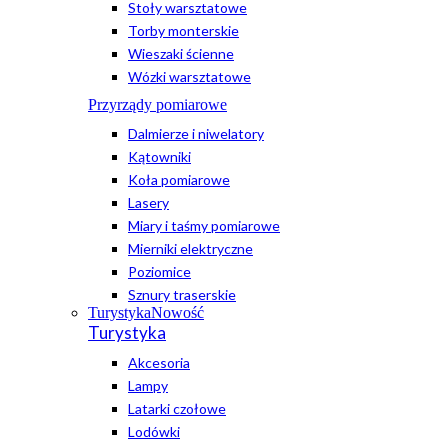
Stoły warsztatowe
Torby monterskie
Wieszaki ścienne
Wózki warsztatowe
Przyrządy pomiarowe
Dalmierze i niwelatory
Kątowniki
Koła pomiarowe
Lasery
Miary i taśmy pomiarowe
Mierniki elektryczne
Poziomice
Sznury traserskie
Turystyka
Nowość
Turystyka
Akcesoria
Lampy
Latarki czołowe
Lodówki