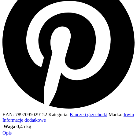
EAN:
7897095029152
Kategoria:
Klucze i grzechotki
Marka:
Irwin
Informacje dodatkowe
Waga
0,45 kg
Opis