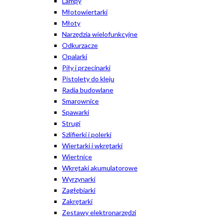
Lampy
Młotowiertarki
Młoty
Narzędzia wielofunkcyjne
Odkurzacze
Opalarki
Piły i przecinarki
Pistolety do kleju
Radia budowlane
Smarownice
Spawarki
Strugi
Szlifierki i polerki
Wiertarki i wkrętarki
Wiertnice
Wkrętaki akumulatorowe
Wyrzynarki
Zagłębiarki
Zakrętarki
Zestawy elektronarzędzi