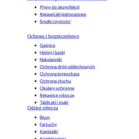
Płyny do dezynfekcji
Rękawiczki jednorazowe
Środki czystości
Ochrona i bezpieczeństwo
Gaśnice
Hełmy i kaski
Nakolanniki
Ochrona dróg oddechowych
Ochrona kręgosłupa
Ochrona słuchu
Okulary ochronne
Rękawice robocze
Tabliczki i znaki
Odzież robocza
Bluzy
Fartuchy
Kamizelki
Kombinezony