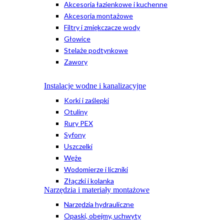
Akcesoria łazienkowe i kuchenne
Akcesoria montażowe
Filtry i zmiękczacze wody
Głowice
Stelaże podtynkowe
Zawory
Instalacje wodne i kanalizacyjne
Korki i zaślepki
Otuliny
Rury PEX
Syfony
Uszczelki
Węże
Wodomierze i liczniki
Złączki i kolanka
Narzędzia i materiały montażowe
Narzędzia hydrauliczne
Opaski, obejmy, uchwyty