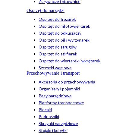
Zszywacze i nitownice
Osprzęt do narzędzi
Osprzęt do frezarek
Osprzęt do młotowiertarek
Osprzęt do odkurzaczy
Osprzęt do pił i wyrzynarek
Osprzęt do strugów
Osprzęt do szlifierek
Osprzęt do wiertarek i wkrętarek
Szczotki węglowe
Przechowywanie i transport
Akcesoria do przechowywania
Organizery i pojemniki
Pasy narzędziowe
Platformy transportowe
Plecaki
Podnośniki
Skrzynki narzędziowe
Stojaki i kobyłki