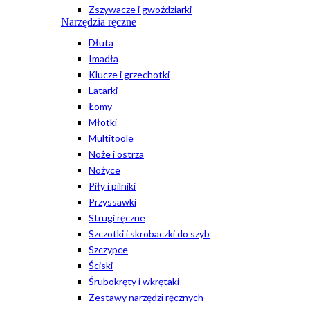
Zszywacze i gwoździarki
Narzędzia ręczne
Dłuta
Imadła
Klucze i grzechotki
Latarki
Łomy
Młotki
Multitoole
Noże i ostrza
Nożyce
Piły i pilniki
Przyssawki
Strugi ręczne
Szczotki i skrobaczki do szyb
Szczypce
Ściski
Śrubokręty i wkrętaki
Zestawy narzędzi ręcznych