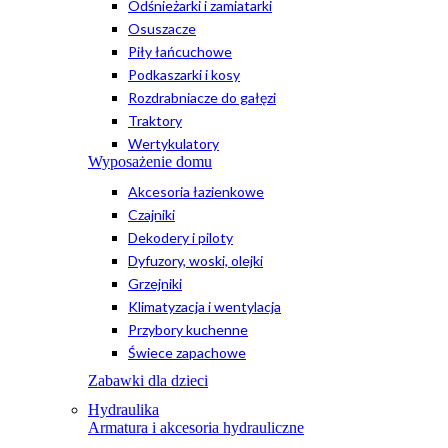
Odśnieżarki i zamiatarki
Osuszacze
Piły łańcuchowe
Podkaszarki i kosy
Rozdrabniacze do gałęzi
Traktory
Wertykulatory
Wyposażenie domu
Akcesoria łazienkowe
Czajniki
Dekodery i piloty
Dyfuzory, woski, olejki
Grzejniki
Klimatyzacja i wentylacja
Przybory kuchenne
Świece zapachowe
Zabawki dla dzieci
Hydraulika
Armatura i akcesoria hydrauliczne