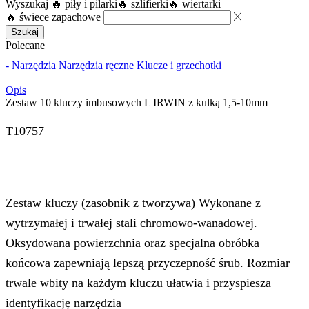
Wyszukaj
🔥 piły i pilarki
🔥 szlifierki
🔥 wiertarki
🔥 świece zapachowe
Szukaj
Polecane
-
Narzędzia
Narzędzia ręczne
Klucze i grzechotki
Opis
Zestaw 10 kluczy imbusowych L IRWIN z kulką 1,5-10mm
T10757
Zestaw kluczy (zasobnik z tworzywa) Wykonane z
wytrzymałej i trwałej stali chromowo-wanadowej.
Oksydowana powierzchnia oraz specjalna obróbka
końcowa zapewniają lepszą przyczepność śrub. Rozmiar
trwale wbity na każdym kluczu ułatwia i przyspiesza
identyfikację narzędzia