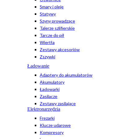
Smary i oleje
Statywy
Szyny prowadzące
Talerze szlifierskie
Tarcze do pił
Wiertła
Zestawy akcesoriów
Zszywki
Ładowanie
Adaptery do akumulatorów
Akumulatory
Ładowarki
Zasilacze
Zestawy zasilające
Elektronarzędzia
Frezarki
Klucze udarowe
Kompresory