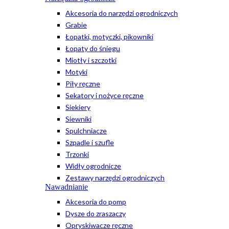
Akcesoria do narzędzi ogrodniczych
Grabie
Łopatki, motyczki, pikowniki
Łopaty do śniegu
Miotły i szczotki
Motyki
Piły ręczne
Sekatory i nożyce ręczne
Siekiery
Siewniki
Spulchniacze
Szpadle i szufle
Trzonki
Widły ogrodnicze
Zestawy narzędzi ogrodniczych
Nawadnianie
Akcesoria do pomp
Dysze do zraszaczy
Opryskiwacze ręczne