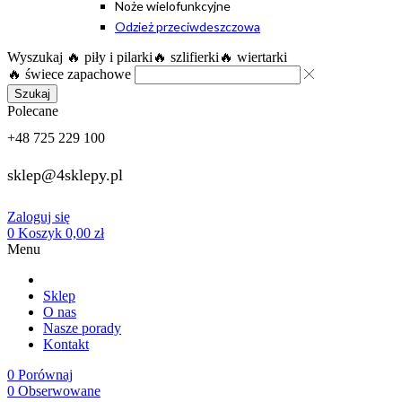
Noże wielofunkcyjne
Odzież przeciwdeszczowa
Wyszukaj
🔥 piły i pilarki
🔥 szlifierki
🔥 wiertarki
🔥 świece zapachowe
Szukaj
Polecane
+48 725 229 100
sklep@4sklepy.pl
Zaloguj się
0
Koszyk
0,00
zł
Menu
Sklep
O nas
Nasze porady
Kontakt
0
Porównaj
0
Obserwowane