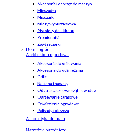
Akcesoria i osprzęt do maszyn
Mieszadła
Mieszarki
Młoty wyburzeniowe
Pistolety do silikonu
Promienniki
Zagęszczarki
Dom i ogród
Architektura ogrodowa
Akcesoria do grillowania
Akcesoria do odśnieżania
Grille
Nasiona i nawozy
Odstraszacze zwierząt i owadów
Ogrzewanie tarasowe
Oświetlenie ogrodowe
Palisady i obrzeża
Automatyka do bram
Narzędzia ogrodnicze