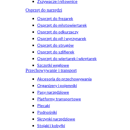
Zszywacze i nitownice
Osprzęt do narzędzi
Osprzęt do frezarek
Osprzęt do młotowiertarek
Osprzęt do odkurzaczy
Osprzęt do pił i wyrzynarek
Osprzęt do strugów
Osprzęt do szlifierek
Osprzęt do wiertarek i wkrętarek
Szczotki węglowe
Przechowywanie i transport
Akcesoria do przechowywania
Organizery i pojemniki
Pasy narzędziowe
Platformy transportowe
Plecaki
Podnośniki
Skrzynki narzędziowe
Stojaki i kobyłki