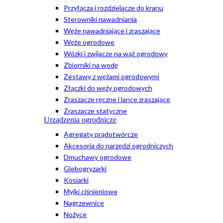
Przyłącza i rozdzielacze do kranu
Sterowniki nawadniania
Węże nawadniające i zraszające
Węże ogrodowe
Wózki i zwijacze na wąż ogrodowy
Zbiorniki na wodę
Zestawy z wężami ogrodowymi
Złączki do węży ogrodowych
Zraszacze ręczne i lance zraszające
Zraszacze statyczne
Urządzenia ogrodnicze
Agregaty prądotwórcze
Akcesoria do narzędzi ogrodniczych
Dmuchawy ogrodowe
Glebogryzarki
Kosiarki
Myjki ciśnieniowe
Nagrzewnice
Nożyce