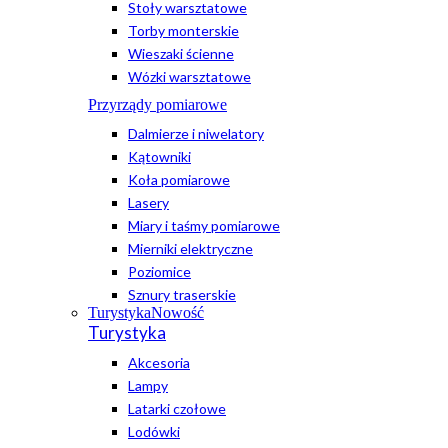
Stoły warsztatowe
Torby monterskie
Wieszaki ścienne
Wózki warsztatowe
Przyrządy pomiarowe
Dalmierze i niwelatory
Kątowniki
Koła pomiarowe
Lasery
Miary i taśmy pomiarowe
Mierniki elektryczne
Poziomice
Sznury traserskie
Turystyka
Nowość
Turystyka
Akcesoria
Lampy
Latarki czołowe
Lodówki