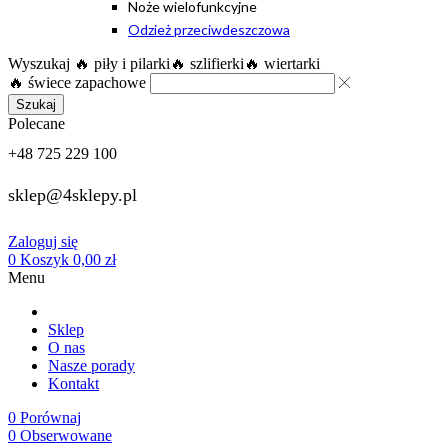
Noże wielofunkcyjne
Odzież przeciwdeszczowa
Wyszukaj
🔥 piły i pilarki
🔥 szlifierki
🔥 wiertarki
🔥 świece zapachowe
Szukaj
Polecane
+48 725 229 100
sklep@4sklepy.pl
Zaloguj się
0
Koszyk
0,00
zł
Menu
Sklep
O nas
Nasze porady
Kontakt
0
Porównaj
0
Obserwowane