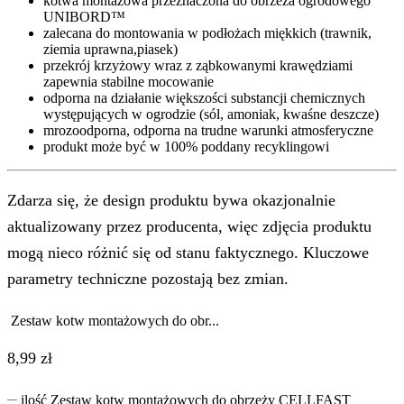
kotwa montażowa przeznaczona do obrzeża ogrodowego
UNIBORD™
zalecana do montowania w podłożach miękkich (trawnik,
ziemia uprawna,piasek)
przekrój krzyżowy wraz z ząbkowanymi krawędziami
zapewnia stabilne mocowanie
odporna na działanie większości substancji chemicznych
występujących w ogrodzie (sól, amoniak, kwaśne deszcze)
mrozoodporna, odporna na trudne warunki atmosferyczne
produkt może być w 100% poddany recyklingowi
Zdarza się, że design produktu bywa okazjonalnie
aktualizowany przez producenta, więc zdjęcia produktu
mogą nieco różnić się od stanu faktycznego. Kluczowe
parametry techniczne pozostają bez zmian.
Zestaw kotw montażowych do obr...
8,99
zł
ilość Zestaw kotw montażowych do obrzeży CELLFAST