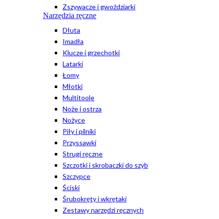
Zszywacze i gwoździarki
Narzędzia ręczne
Dłuta
Imadła
Klucze i grzechotki
Latarki
Łomy
Młotki
Multitoole
Noże i ostrza
Nożyce
Piły i pilniki
Przyssawki
Strugi ręczne
Szczotki i skrobaczki do szyb
Szczypce
Ściski
Śrubokręty i wkrętaki
Zestawy narzędzi ręcznych