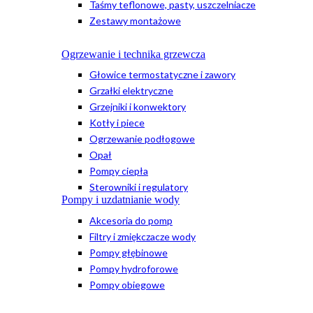
Taśmy teflonowe, pasty, uszczelniacze
Zestawy montażowe
Ogrzewanie i technika grzewcza
Głowice termostatyczne i zawory
Grzałki elektryczne
Grzejniki i konwektory
Kotły i piece
Ogrzewanie podłogowe
Opał
Pompy ciepła
Sterowniki i regulatory
Pompy i uzdatnianie wody
Akcesoria do pomp
Filtry i zmiękczacze wody
Pompy głębinowe
Pompy hydroforowe
Pompy obiegowe