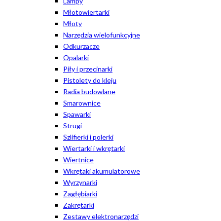
Lampy
Młotowiertarki
Młoty
Narzędzia wielofunkcyjne
Odkurzacze
Opalarki
Piły i przecinarki
Pistolety do kleju
Radia budowlane
Smarownice
Spawarki
Strugi
Szlifierki i polerki
Wiertarki i wkrętarki
Wiertnice
Wkrętaki akumulatorowe
Wyrzynarki
Zagłębiarki
Zakrętarki
Zestawy elektronarzędzi