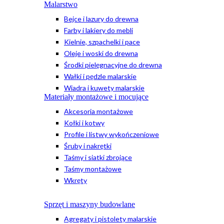
Malarstwo
Bejce i lazury do drewna
Farby i lakiery do mebli
Kielnie, szpachelki i pace
Oleje i woski do drewna
Środki pielęgnacyjne do drewna
Wałki i pędzle malarskie
Wiadra i kuwety malarskie
Materiały montażowe i mocujące
Akcesoria montażowe
Kołki i kotwy
Profile i listwy wykończeniowe
Śruby i nakrętki
Taśmy i siatki zbrojące
Taśmy montażowe
Wkręty
Sprzęt i maszyny budowlane
Agregaty i pistolety malarskie