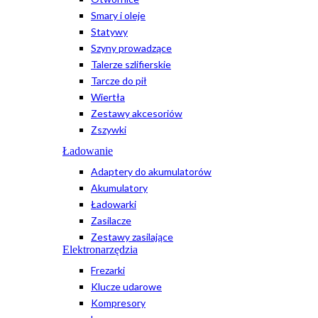
Smary i oleje
Statywy
Szyny prowadzące
Talerze szlifierskie
Tarcze do pił
Wiertła
Zestawy akcesoriów
Zszywki
Ładowanie
Adaptery do akumulatorów
Akumulatory
Ładowarki
Zasilacze
Zestawy zasilające
Elektronarzędzia
Frezarki
Klucze udarowe
Kompresory