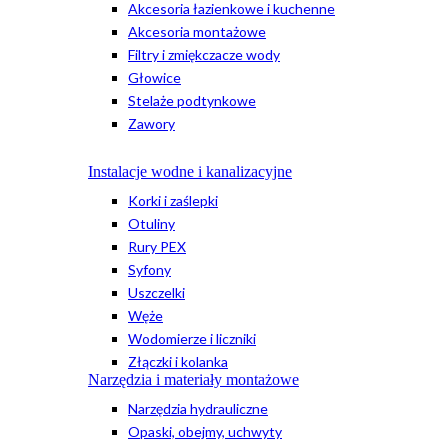
Akcesoria łazienkowe i kuchenne
Akcesoria montażowe
Filtry i zmiękczacze wody
Głowice
Stelaże podtynkowe
Zawory
Instalacje wodne i kanalizacyjne
Korki i zaślepki
Otuliny
Rury PEX
Syfony
Uszczelki
Węże
Wodomierze i liczniki
Złączki i kolanka
Narzędzia i materiały montażowe
Narzędzia hydrauliczne
Opaski, obejmy, uchwyty