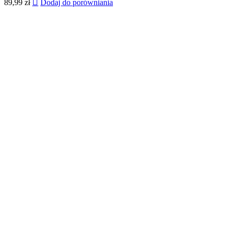
89,99
zł
Dodaj do porówniania