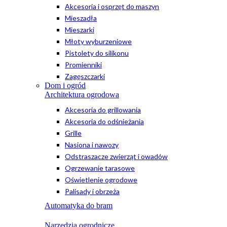
Akcesoria i osprzęt do maszyn
Mieszadła
Mieszarki
Młoty wyburzeniowe
Pistolety do silikonu
Promienniki
Zagęszczarki
Dom i ogród
Architektura ogrodowa
Akcesoria do grillowania
Akcesoria do odśnieżania
Grille
Nasiona i nawozy
Odstraszacze zwierząt i owadów
Ogrzewanie tarasowe
Oświetlenie ogrodowe
Palisady i obrzeża
Automatyka do bram
Narzędzia ogrodnicze