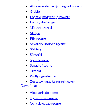
Akcesoria do narzędzi ogrodniczych
Grabie
Łopatki, motyczki, pikowniki
Łopaty do śniegu
Miotły i szczotki
Motyki
Piły ręczne
Sekatory i nożyce ręczne
Siekiery
Siewniki
Spulchniacze
Szpadle i szufle
Trzonki
Widły ogrodnicze
Zestawy narzędzi ogrodniczych
Nawadnianie
Akcesoria do pomp
Dysze do zraszaczy
Opryskiwacze ręczne