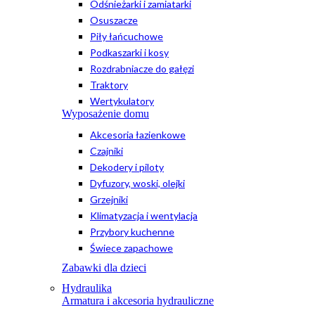
Odśnieżarki i zamiatarki
Osuszacze
Piły łańcuchowe
Podkaszarki i kosy
Rozdrabniacze do gałęzi
Traktory
Wertykulatory
Wyposażenie domu
Akcesoria łazienkowe
Czajniki
Dekodery i piloty
Dyfuzory, woski, olejki
Grzejniki
Klimatyzacja i wentylacja
Przybory kuchenne
Świece zapachowe
Zabawki dla dzieci
Hydraulika
Armatura i akcesoria hydrauliczne