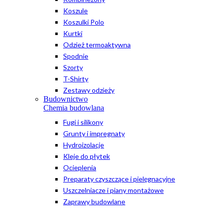
Koszule
Koszulki Polo
Kurtki
Odzież termoaktywna
Spodnie
Szorty
T-Shirty
Zestawy odzieży
Budownictwo
Chemia budowlana
Fugi i silikony
Grunty i impregnaty
Hydroizolacje
Kleje do płytek
Ocieplenia
Preparaty czyszczące i pielęgnacyjne
Uszczelniacze i piany montażowe
Zaprawy budowlane