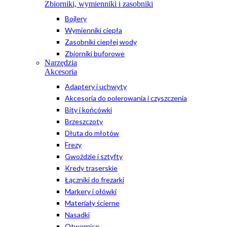
Zbiorniki, wymienniki i zasobniki
Bojlery
Wymienniki ciepła
Zasobniki ciepłej wody
Zbiorniki buforowe
Narzędzia
Akcesoria
Adaptery i uchwyty
Akcesoria do polerowania i czyszczenia
Bity i końcówki
Brzeszczoty
Dłuta do młotów
Frezy
Gwoździe i sztyfty
Kredy traserskie
Łączniki do frezarki
Markery i ołówki
Materiały ścierne
Nasadki
Otwornice