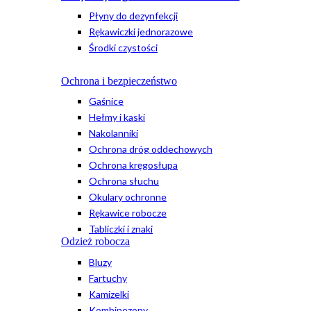
Płyny do dezynfekcji
Rękawiczki jednorazowe
Środki czystości
Ochrona i bezpieczeństwo
Gaśnice
Hełmy i kaski
Nakolanniki
Ochrona dróg oddechowych
Ochrona kręgosłupa
Ochrona słuchu
Okulary ochronne
Rękawice robocze
Tabliczki i znaki
Odzież robocza
Bluzy
Fartuchy
Kamizelki
Kombinezony