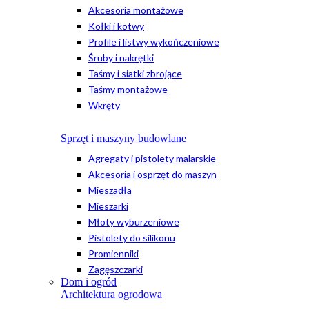
Akcesoria montażowe
Kołki i kotwy
Profile i listwy wykończeniowe
Śruby i nakrętki
Taśmy i siatki zbrojące
Taśmy montażowe
Wkręty
Sprzęt i maszyny budowlane
Agregaty i pistolety malarskie
Akcesoria i osprzęt do maszyn
Mieszadła
Mieszarki
Młoty wyburzeniowe
Pistolety do silikonu
Promienniki
Zagęszczarki
Dom i ogród
Architektura ogrodowa