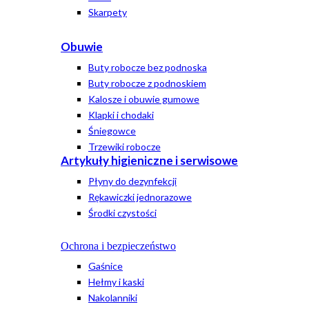
Skarpety
Obuwie
Buty robocze bez podnoska
Buty robocze z podnoskiem
Kalosze i obuwie gumowe
Klapki i chodaki
Śniegowce
Trzewiki robocze
Artykuły higieniczne i serwisowe
Płyny do dezynfekcji
Rękawiczki jednorazowe
Środki czystości
Ochrona i bezpieczeństwo
Gaśnice
Hełmy i kaski
Nakolanniki