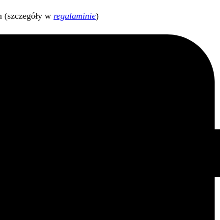
h (szczegóły w
regulaminie
)