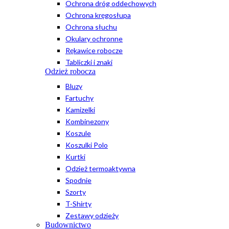
Ochrona dróg oddechowych
Ochrona kręgosłupa
Ochrona słuchu
Okulary ochronne
Rękawice robocze
Tabliczki i znaki
Odzież robocza
Bluzy
Fartuchy
Kamizelki
Kombinezony
Koszule
Koszulki Polo
Kurtki
Odzież termoaktywna
Spodnie
Szorty
T-Shirty
Zestawy odzieży
Budownictwo