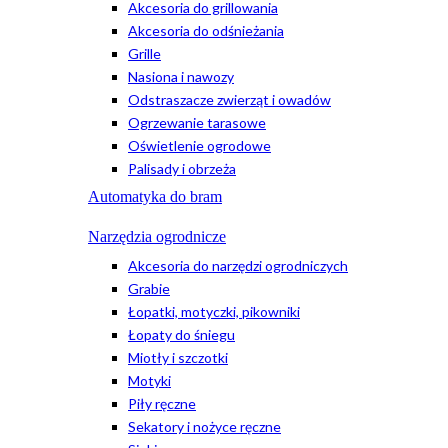
Akcesoria do grillowania
Akcesoria do odśnieżania
Grille
Nasiona i nawozy
Odstraszacze zwierząt i owadów
Ogrzewanie tarasowe
Oświetlenie ogrodowe
Palisady i obrzeża
Automatyka do bram
Narzędzia ogrodnicze
Akcesoria do narzędzi ogrodniczych
Grabie
Łopatki, motyczki, pikowniki
Łopaty do śniegu
Miotły i szczotki
Motyki
Piły ręczne
Sekatory i nożyce ręczne