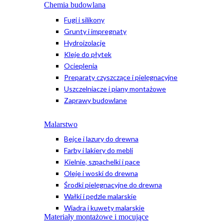
Chemia budowlana
Fugi i silikony
Grunty i impregnaty
Hydroizolacje
Kleje do płytek
Ocieplenia
Preparaty czyszczące i pielęgnacyjne
Uszczelniacze i piany montażowe
Zaprawy budowlane
Malarstwo
Bejce i lazury do drewna
Farby i lakiery do mebli
Kielnie, szpachelki i pace
Oleje i woski do drewna
Środki pielęgnacyjne do drewna
Wałki i pędzle malarskie
Wiadra i kuwety malarskie
Materiały montażowe i mocujące