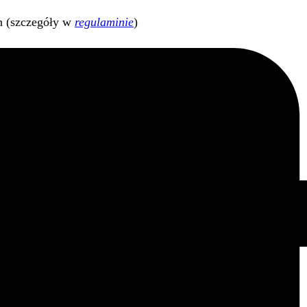
h (szczegóły w
regulaminie
)