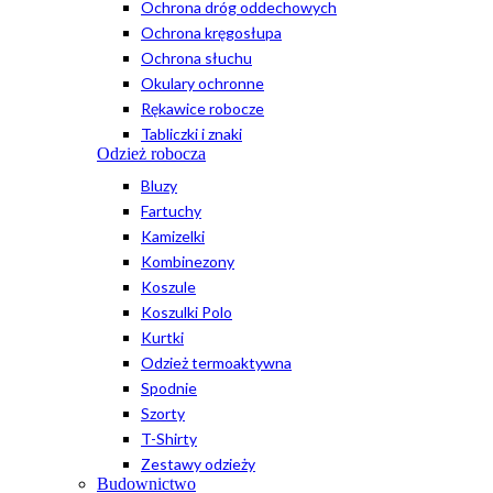
Ochrona dróg oddechowych
Ochrona kręgosłupa
Ochrona słuchu
Okulary ochronne
Rękawice robocze
Tabliczki i znaki
Odzież robocza
Bluzy
Fartuchy
Kamizelki
Kombinezony
Koszule
Koszulki Polo
Kurtki
Odzież termoaktywna
Spodnie
Szorty
T-Shirty
Zestawy odzieży
Budownictwo