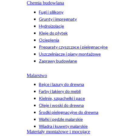
Chemia budowlana
Fugi i silikony
Grunty i impregnaty
Hydroizolacje
Kleje do płytek
Ocieplenia
Preparaty czyszczące i pielęgnacyjne
Uszczelniacze i piany montażowe
Zaprawy budowlane
Malarstwo
Bejce i lazury do drewna
Farby i lakiery do mebli
Kielnie, szpachelki i pace
Oleje i woski do drewna
Środki pielęgnacyjne do drewna
Wałki i pędzle malarskie
Wiadra i kuwety malarskie
Materiały montażowe i mocujące