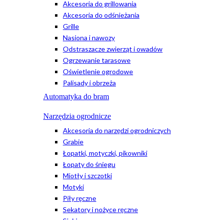
Akcesoria do grillowania
Akcesoria do odśnieżania
Grille
Nasiona i nawozy
Odstraszacze zwierząt i owadów
Ogrzewanie tarasowe
Oświetlenie ogrodowe
Palisady i obrzeża
Automatyka do bram
Narzędzia ogrodnicze
Akcesoria do narzędzi ogrodniczych
Grabie
Łopatki, motyczki, pikowniki
Łopaty do śniegu
Miotły i szczotki
Motyki
Piły ręczne
Sekatory i nożyce ręczne