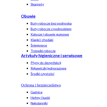
Skarpety
Obuwie
Buty robocze bez podnoska
Buty robocze z podnoskiem
Kalosze i obuwie gumowe
Klapki i chodaki
Śniegowce
Trzewiki robocze
Artykuły higieniczne i serwisowe
Płyny do dezynfekcji
Rękawiczki jednorazowe
Środki czystości
Ochrona i bezpieczeństwo
Gaśnice
Hełmy i kaski
Nakolanniki