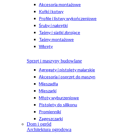
Akcesoria montażowe
Kołki i kotwy
Profile i listwy wykończeniowe
Śruby i nakrętki
Taśmy i siatki zbrojące
Taśmy montażowe
Wkręty
Sprzęt i maszyny budowlane
Agregaty i pistolety malarskie
Akcesoria i osprzęt do maszyn
Mieszadła
Mieszarki
Młoty wyburzeniowe
Pistolety do silikonu
Promienniki
Zagęszczarki
Dom i ogród
Architektura ogrodowa