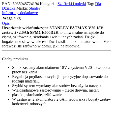
EAN:
5035048724194
Kategoria:
Szlifierki i polerki
Tag:
Dla
Dziadka
Marka:
Stanley
Informacje dodatkowe
Waga
4 kg
Opis
Urządzenie wielofunkcyjne STANLEY FATMAX V20 18V
zestaw 2×2.0Ah SFMCE500D2K
to uniwersalne narzędzie do
cięcia, szlifowania, skrobania i wielu innych zadań. Dzięki
bogatemu zestawowi akcesoriów i zasilaniu akumulatorowemu V20
sprawdzi się zarówno w domu, jak i na budowie.
Cechy produktu
Silnik zasilany akumulatorem 18V z systemu V20 – swoboda
pracy bez kabla
Regulacja prędkości oscylacji – precyzyjne dopasowanie do
rodzaju materiału
Szybki system wymiany akcesoriów bez użycia narzędzi
Wielozadaniowe zastosowanie – cięcie drewna, metalu,
plastiku, skrobanie, szlifowanie
W zestawie: 2 akumulatory 2.0Ah, ładowarka i bogaty zestaw
końcówek roboczych