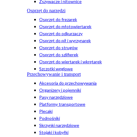
Zszywacze i nitownice
Osprzęt do narzędzi
Osprzęt do frezarek
Osprzęt do młotowiertarek
Osprzęt do odkurzaczy
Osprzęt do pił i wyrzynarek
Osprzęt do strugów
Osprzęt do szlifierek
Osprzęt do wiertarek i wkrętarek
Szczotki węglowe
Przechowywanie i transport
Akcesoria do przechowywania
Organizery i pojemniki
Pasy narzędziowe
Platformy transportowe
Plecaki
Podnośniki
Skrzynki narzędziowe
Stojaki i kobyłki