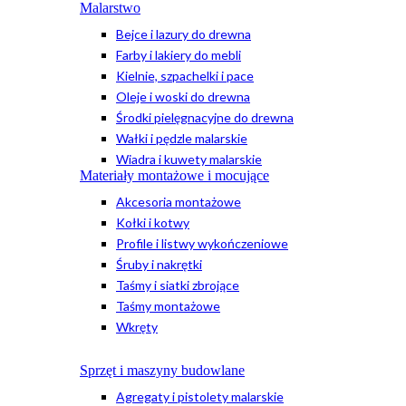
Malarstwo
Bejce i lazury do drewna
Farby i lakiery do mebli
Kielnie, szpachelki i pace
Oleje i woski do drewna
Środki pielęgnacyjne do drewna
Wałki i pędzle malarskie
Wiadra i kuwety malarskie
Materiały montażowe i mocujące
Akcesoria montażowe
Kołki i kotwy
Profile i listwy wykończeniowe
Śruby i nakrętki
Taśmy i siatki zbrojące
Taśmy montażowe
Wkręty
Sprzęt i maszyny budowlane
Agregaty i pistolety malarskie