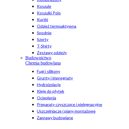
Koszule
Koszulki Polo
Kurtki
Odzież termoaktywna
Spodnie
Szorty
T-Shirty
Zestawy odzieży
Budownictwo
Chemia budowlana
Fugi i silikony
Grunty i impregnaty
Hydroizolacje
Kleje do płytek
Ocieplenia
Preparaty czyszczące i pielęgnacyjne
Uszczelniacze i piany montażowe
Zaprawy budowlane