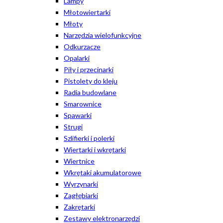
Lampy
Młotowiertarki
Młoty
Narzędzia wielofunkcyjne
Odkurzacze
Opalarki
Piły i przecinarki
Pistolety do kleju
Radia budowlane
Smarownice
Spawarki
Strugi
Szlifierki i polerki
Wiertarki i wkrętarki
Wiertnice
Wkrętaki akumulatorowe
Wyrzynarki
Zagłębiarki
Zakrętarki
Zestawy elektronarzędzi