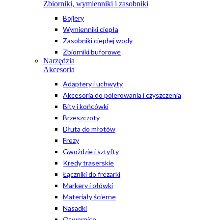
Zbiorniki, wymienniki i zasobniki
Bojlery
Wymienniki ciepła
Zasobniki ciepłej wody
Zbiorniki buforowe
Narzędzia
Akcesoria
Adaptery i uchwyty
Akcesoria do polerowania i czyszczenia
Bity i końcówki
Brzeszczoty
Dłuta do młotów
Frezy
Gwoździe i sztyfty
Kredy traserskie
Łączniki do frezarki
Markery i ołówki
Materiały ścierne
Nasadki
Otwornice