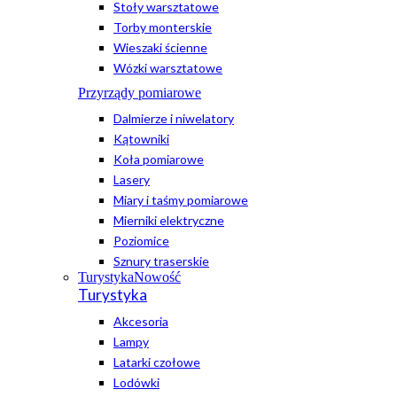
Stoły warsztatowe
Torby monterskie
Wieszaki ścienne
Wózki warsztatowe
Przyrządy pomiarowe
Dalmierze i niwelatory
Kątowniki
Koła pomiarowe
Lasery
Miary i taśmy pomiarowe
Mierniki elektryczne
Poziomice
Sznury traserskie
Turystyka
Nowość
Turystyka
Akcesoria
Lampy
Latarki czołowe
Lodówki