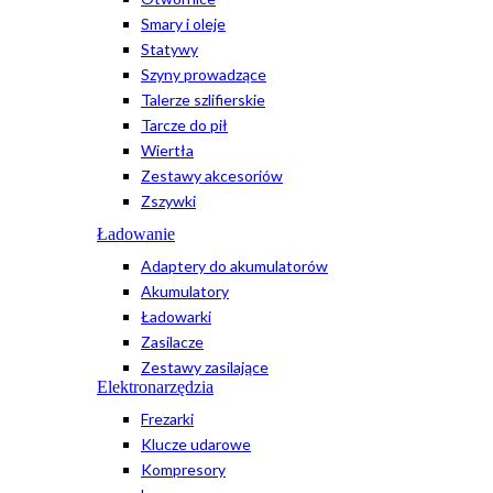
Smary i oleje
Statywy
Szyny prowadzące
Talerze szlifierskie
Tarcze do pił
Wiertła
Zestawy akcesoriów
Zszywki
Ładowanie
Adaptery do akumulatorów
Akumulatory
Ładowarki
Zasilacze
Zestawy zasilające
Elektronarzędzia
Frezarki
Klucze udarowe
Kompresory