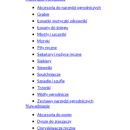
Akcesoria do narzędzi ogrodniczych
Grabie
Łopatki, motyczki, pikowniki
Łopaty do śniegu
Miotły i szczotki
Motyki
Piły ręczne
Sekatory i nożyce ręczne
Siekiery
Siewniki
Spulchniacze
Szpadle i szufle
Trzonki
Widły ogrodnicze
Zestawy narzędzi ogrodniczych
Nawadnianie
Akcesoria do pomp
Dysze do zraszaczy
Opryskiwacze ręczne