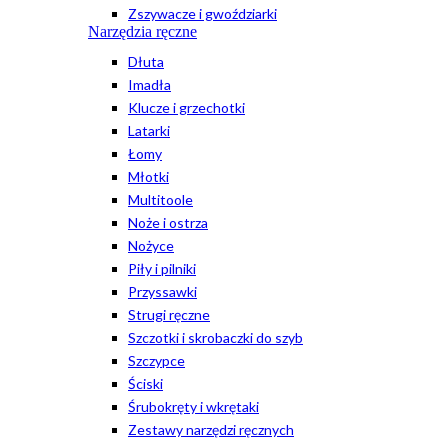
Zszywacze i gwoździarki
Narzędzia ręczne
Dłuta
Imadła
Klucze i grzechotki
Latarki
Łomy
Młotki
Multitoole
Noże i ostrza
Nożyce
Piły i pilniki
Przyssawki
Strugi ręczne
Szczotki i skrobaczki do szyb
Szczypce
Ściski
Śrubokręty i wkrętaki
Zestawy narzędzi ręcznych