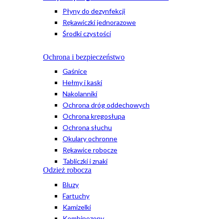
Płyny do dezynfekcji
Rękawiczki jednorazowe
Środki czystości
Ochrona i bezpieczeństwo
Gaśnice
Hełmy i kaski
Nakolanniki
Ochrona dróg oddechowych
Ochrona kręgosłupa
Ochrona słuchu
Okulary ochronne
Rękawice robocze
Tabliczki i znaki
Odzież robocza
Bluzy
Fartuchy
Kamizelki
Kombinezony