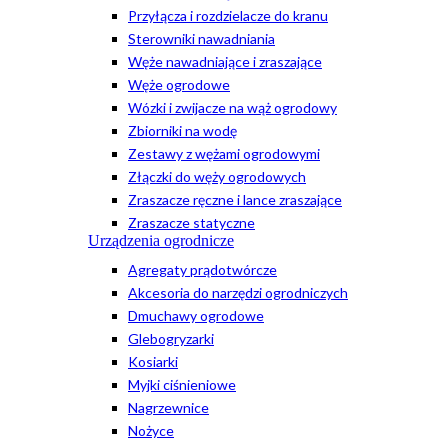
Przyłącza i rozdzielacze do kranu
Sterowniki nawadniania
Węże nawadniające i zraszające
Węże ogrodowe
Wózki i zwijacze na wąż ogrodowy
Zbiorniki na wodę
Zestawy z wężami ogrodowymi
Złączki do węży ogrodowych
Zraszacze ręczne i lance zraszające
Zraszacze statyczne
Urządzenia ogrodnicze
Agregaty prądotwórcze
Akcesoria do narzędzi ogrodniczych
Dmuchawy ogrodowe
Glebogryzarki
Kosiarki
Myjki ciśnieniowe
Nagrzewnice
Nożyce