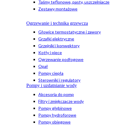
Taśmy teflonowe, pasty, uszczelniacze
Zestawy montażowe
Ogrzewanie i technika grzewcza
Głowice termostatyczne i zawory
Grzałki elektryczne
Grzejniki i konwektory
Kotły i piece
Ogrzewanie podłogowe
Opał
Pompy ciepła
Sterowniki i regulatory
Pompy i uzdatnianie wody
Akcesoria do pomp
Filtry i zmiękczacze wody
Pompy głębinowe
Pompy hydroforowe
Pompy obiegowe