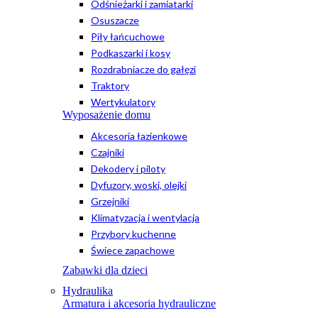
Odśnieżarki i zamiatarki
Osuszacze
Piły łańcuchowe
Podkaszarki i kosy
Rozdrabniacze do gałęzi
Traktory
Wertykulatory
Wyposażenie domu
Akcesoria łazienkowe
Czajniki
Dekodery i piloty
Dyfuzory, woski, olejki
Grzejniki
Klimatyzacja i wentylacja
Przybory kuchenne
Świece zapachowe
Zabawki dla dzieci
Hydraulika
Armatura i akcesoria hydrauliczne