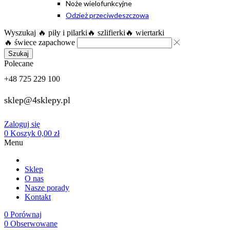
Noże wielofunkcyjne
Odzież przeciwdeszczowa
Wyszukaj
🔥 piły i pilarki
🔥 szlifierki
🔥 wiertarki
🔥 świece zapachowe
Szukaj
Polecane
+48 725 229 100
sklep@4sklepy.pl
Zaloguj się
0
Koszyk
0,00
zł
Menu
Sklep
O nas
Nasze porady
Kontakt
0
Porównaj
0
Obserwowane