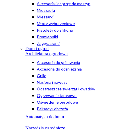
Akcesoria i osprzęt do maszyn
Mieszadła
Mieszarki
Młoty wyburzeniowe
Pistolety do silikonu
Promienniki
Zagęszczarki
Dom i ogród
Architektura ogrodowa
Akcesoria do grillowania
Akcesoria do odśnieżania
Grille
Nasiona i nawozy
Odstraszacze zwierząt i owadów
Ogrzewanie tarasowe
Oświetlenie ogrodowe
Palisady i obrzeża
Automatyka do bram
Narzędzia ogrodnicze