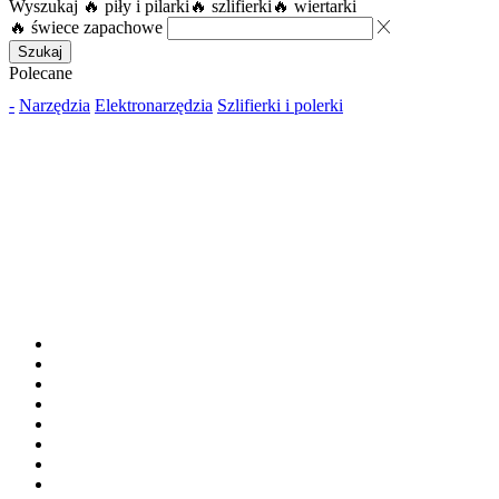
Wyszukaj
🔥 piły i pilarki
🔥 szlifierki
🔥 wiertarki
🔥 świece zapachowe
Szukaj
Polecane
-
Narzędzia
Elektronarzędzia
Szlifierki i polerki