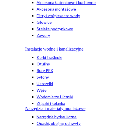
Akcesoria łazienkowe i kuchenne
Akcesoria montażowe
Filtry i zmiękczacze wody
Głowice
Stelaże podtynkowe
Zawory
Instalacje wodne i kanalizacyjne
Korki i zaślepki
Otuliny
Rury PEX
Syfony
Uszczelki
Węże
Wodomierze i liczniki
Złączki i kolanka
Narzędzia i materiały montażowe
Narzędzia hydrauliczne
Opaski, obejmy, uchwyty