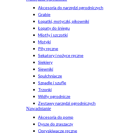
Akcesoria do narzędzi ogrodniczych
Grabie
Łopatki, motyczki, pikowniki
Łopaty do śniegu
Miotły i szczotki
Motyki
Piły ręczne
Sekatory i nożyce ręczne
Siekiery
Siewniki
Spulchniacze
Szpadle i szufle
Trzonki
Widły ogrodnicze
Zestawy narzędzi ogrodniczych
Nawadnianie
Akcesoria do pomp
Dysze do zraszaczy
Opryskiwacze ręczne