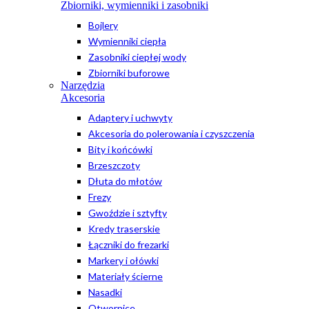
Zbiorniki, wymienniki i zasobniki
Bojlery
Wymienniki ciepła
Zasobniki ciepłej wody
Zbiorniki buforowe
Narzędzia
Akcesoria
Adaptery i uchwyty
Akcesoria do polerowania i czyszczenia
Bity i końcówki
Brzeszczoty
Dłuta do młotów
Frezy
Gwoździe i sztyfty
Kredy traserskie
Łączniki do frezarki
Markery i ołówki
Materiały ścierne
Nasadki
Otwornice