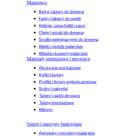
Malarstwo
Bejce i lazury do drewna
Farby i lakiery do mebli
Kielnie, szpachelki i pace
Oleje i woski do drewna
Środki pielęgnacyjne do drewna
Wałki i pędzle malarskie
Wiadra i kuwety malarskie
Materiały montażowe i mocujące
Akcesoria montażowe
Kołki i kotwy
Profile i listwy wykończeniowe
Śruby i nakrętki
Taśmy i siatki zbrojące
Taśmy montażowe
Wkręty
Sprzęt i maszyny budowlane
Agregaty i pistolety malarskie