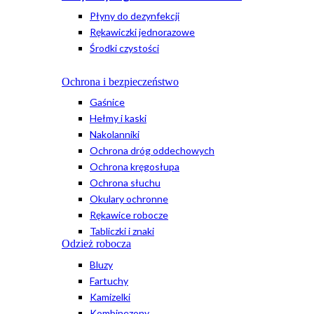
Płyny do dezynfekcji
Rękawiczki jednorazowe
Środki czystości
Ochrona i bezpieczeństwo
Gaśnice
Hełmy i kaski
Nakolanniki
Ochrona dróg oddechowych
Ochrona kręgosłupa
Ochrona słuchu
Okulary ochronne
Rękawice robocze
Tabliczki i znaki
Odzież robocza
Bluzy
Fartuchy
Kamizelki
Kombinezony