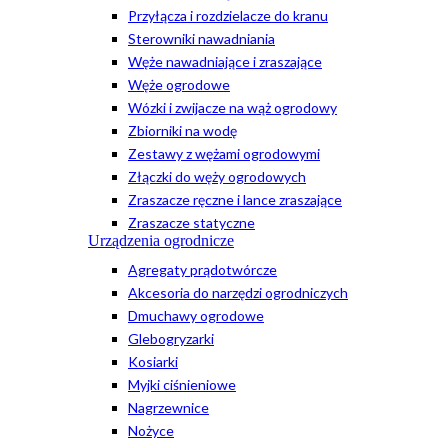
Przyłącza i rozdzielacze do kranu
Sterowniki nawadniania
Węże nawadniające i zraszające
Węże ogrodowe
Wózki i zwijacze na wąż ogrodowy
Zbiorniki na wodę
Zestawy z wężami ogrodowymi
Złączki do węży ogrodowych
Zraszacze ręczne i lance zraszające
Zraszacze statyczne
Urządzenia ogrodnicze
Agregaty prądotwórcze
Akcesoria do narzędzi ogrodniczych
Dmuchawy ogrodowe
Glebogryzarki
Kosiarki
Myjki ciśnieniowe
Nagrzewnice
Nożyce