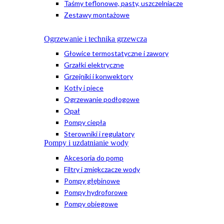
Taśmy teflonowe, pasty, uszczelniacze
Zestawy montażowe
Ogrzewanie i technika grzewcza
Głowice termostatyczne i zawory
Grzałki elektryczne
Grzejniki i konwektory
Kotły i piece
Ogrzewanie podłogowe
Opał
Pompy ciepła
Sterowniki i regulatory
Pompy i uzdatnianie wody
Akcesoria do pomp
Filtry i zmiękczacze wody
Pompy głębinowe
Pompy hydroforowe
Pompy obiegowe