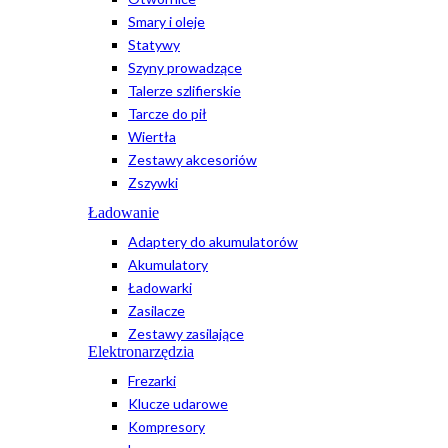
Smary i oleje
Statywy
Szyny prowadzące
Talerze szlifierskie
Tarcze do pił
Wiertła
Zestawy akcesoriów
Zszywki
Ładowanie
Adaptery do akumulatorów
Akumulatory
Ładowarki
Zasilacze
Zestawy zasilające
Elektronarzędzia
Frezarki
Klucze udarowe
Kompresory