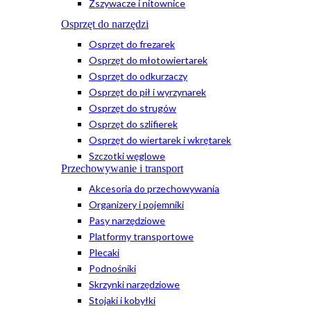
Zszywacze i nitownice
Osprzęt do narzędzi
Osprzęt do frezarek
Osprzęt do młotowiertarek
Osprzęt do odkurzaczy
Osprzęt do pił i wyrzynarek
Osprzęt do strugów
Osprzęt do szlifierek
Osprzęt do wiertarek i wkrętarek
Szczotki węglowe
Przechowywanie i transport
Akcesoria do przechowywania
Organizery i pojemniki
Pasy narzędziowe
Platformy transportowe
Plecaki
Podnośniki
Skrzynki narzędziowe
Stojaki i kobyłki