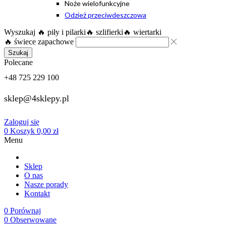
Noże wielofunkcyjne
Odzież przeciwdeszczowa
Wyszukaj
🔥 piły i pilarki
🔥 szlifierki
🔥 wiertarki
🔥 świece zapachowe
Szukaj
Polecane
+48 725 229 100
sklep@4sklepy.pl
Zaloguj się
0
Koszyk
0,00
zł
Menu
Sklep
O nas
Nasze porady
Kontakt
0
Porównaj
0
Obserwowane