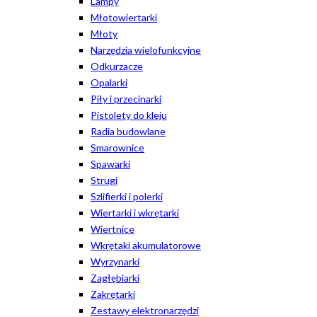
Lampy
Młotowiertarki
Młoty
Narzędzia wielofunkcyjne
Odkurzacze
Opalarki
Piły i przecinarki
Pistolety do kleju
Radia budowlane
Smarownice
Spawarki
Strugi
Szlifierki i polerki
Wiertarki i wkrętarki
Wiertnice
Wkrętaki akumulatorowe
Wyrzynarki
Zagłębiarki
Zakrętarki
Zestawy elektronarzędzi