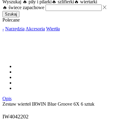
Wyszukaj
🔥 piły i pilarki
🔥 szlifierki
🔥 wiertarki
🔥 świece zapachowe
Szukaj
Polecane
-
Narzędzia
Akcesoria
Wiertła
Opis
Zestaw wierteł IRWIN Blue Groove 6X 6 sztuk
IW4042202