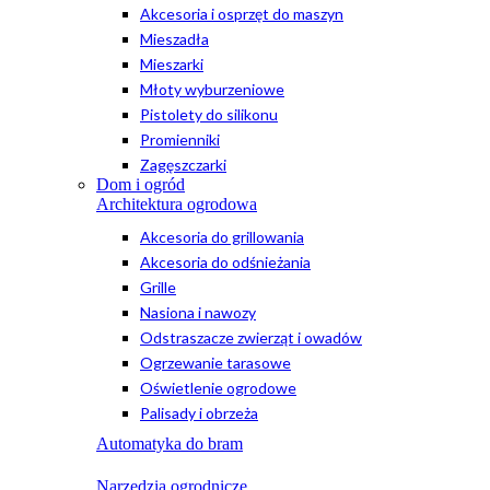
Akcesoria i osprzęt do maszyn
Mieszadła
Mieszarki
Młoty wyburzeniowe
Pistolety do silikonu
Promienniki
Zagęszczarki
Dom i ogród
Architektura ogrodowa
Akcesoria do grillowania
Akcesoria do odśnieżania
Grille
Nasiona i nawozy
Odstraszacze zwierząt i owadów
Ogrzewanie tarasowe
Oświetlenie ogrodowe
Palisady i obrzeża
Automatyka do bram
Narzędzia ogrodnicze