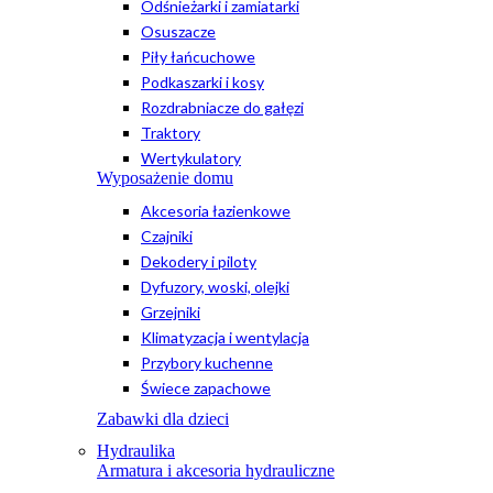
Odśnieżarki i zamiatarki
Osuszacze
Piły łańcuchowe
Podkaszarki i kosy
Rozdrabniacze do gałęzi
Traktory
Wertykulatory
Wyposażenie domu
Akcesoria łazienkowe
Czajniki
Dekodery i piloty
Dyfuzory, woski, olejki
Grzejniki
Klimatyzacja i wentylacja
Przybory kuchenne
Świece zapachowe
Zabawki dla dzieci
Hydraulika
Armatura i akcesoria hydrauliczne