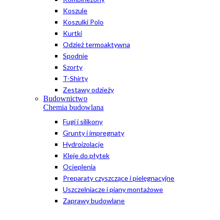
Koszule
Koszulki Polo
Kurtki
Odzież termoaktywna
Spodnie
Szorty
T-Shirty
Zestawy odzieży
Budownictwo
Chemia budowlana
Fugi i silikony
Grunty i impregnaty
Hydroizolacje
Kleje do płytek
Ocieplenia
Preparaty czyszczące i pielęgnacyjne
Uszczelniacze i piany montażowe
Zaprawy budowlane