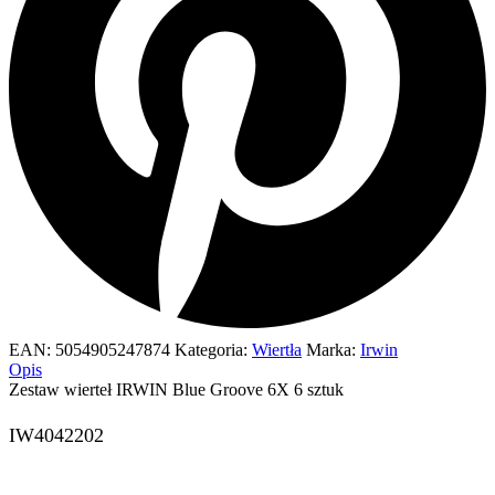
EAN:
5054905247874
Kategoria:
Wiertła
Marka:
Irwin
Opis
Zestaw wierteł IRWIN Blue Groove 6X 6 sztuk
IW4042202