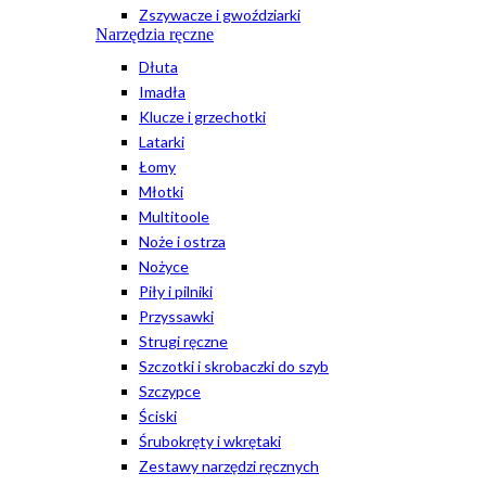
Zszywacze i gwoździarki
Narzędzia ręczne
Dłuta
Imadła
Klucze i grzechotki
Latarki
Łomy
Młotki
Multitoole
Noże i ostrza
Nożyce
Piły i pilniki
Przyssawki
Strugi ręczne
Szczotki i skrobaczki do szyb
Szczypce
Ściski
Śrubokręty i wkrętaki
Zestawy narzędzi ręcznych