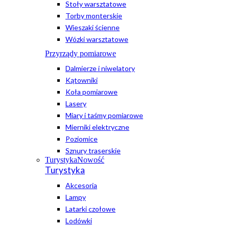
Stoły warsztatowe
Torby monterskie
Wieszaki ścienne
Wózki warsztatowe
Przyrządy pomiarowe
Dalmierze i niwelatory
Kątowniki
Koła pomiarowe
Lasery
Miary i taśmy pomiarowe
Mierniki elektryczne
Poziomice
Sznury traserskie
Turystyka
Nowość
Turystyka
Akcesoria
Lampy
Latarki czołowe
Lodówki