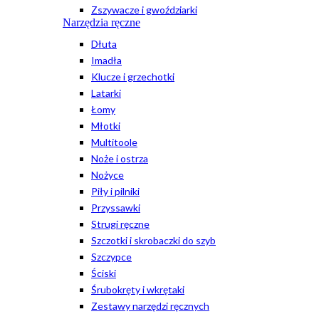
Zszywacze i gwoździarki
Narzędzia ręczne
Dłuta
Imadła
Klucze i grzechotki
Latarki
Łomy
Młotki
Multitoole
Noże i ostrza
Nożyce
Piły i pilniki
Przyssawki
Strugi ręczne
Szczotki i skrobaczki do szyb
Szczypce
Ściski
Śrubokręty i wkrętaki
Zestawy narzędzi ręcznych