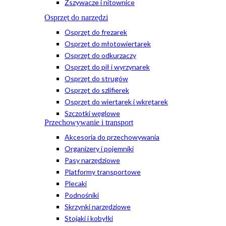
Zszywacze i nitownice
Osprzęt do narzędzi
Osprzęt do frezarek
Osprzęt do młotowiertarek
Osprzęt do odkurzaczy
Osprzęt do pił i wyrzynarek
Osprzęt do strugów
Osprzęt do szlifierek
Osprzęt do wiertarek i wkrętarek
Szczotki węglowe
Przechowywanie i transport
Akcesoria do przechowywania
Organizery i pojemniki
Pasy narzędziowe
Platformy transportowe
Plecaki
Podnośniki
Skrzynki narzędziowe
Stojaki i kobyłki