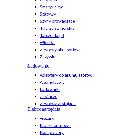
Smary i oleje
Statywy
Szyny prowadzące
Talerze szlifierskie
Tarcze do pił
Wiertła
Zestawy akcesoriów
Zszywki
Ładowanie
Adaptery do akumulatorów
Akumulatory
Ładowarki
Zasilacze
Zestawy zasilające
Elektronarzędzia
Frezarki
Klucze udarowe
Kompresory