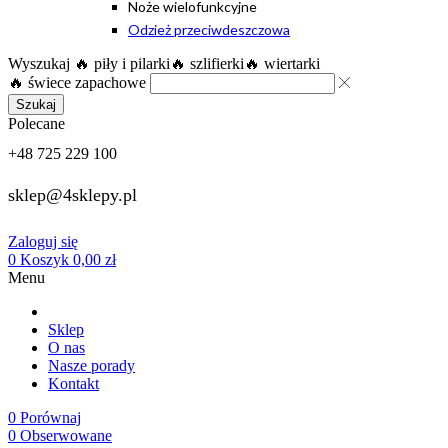
Noże wielofunkcyjne
Odzież przeciwdeszczowa
Wyszukaj
🔥 piły i pilarki
🔥 szlifierki
🔥 wiertarki
🔥 świece zapachowe
Szukaj
Polecane
+48 725 229 100
sklep@4sklepy.pl
Zaloguj się
0
Koszyk
0,00
zł
Menu
Sklep
O nas
Nasze porady
Kontakt
0
Porównaj
0
Obserwowane