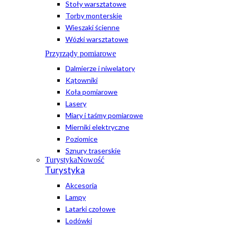
Stoły warsztatowe
Torby monterskie
Wieszaki ścienne
Wózki warsztatowe
Przyrządy pomiarowe
Dalmierze i niwelatory
Kątowniki
Koła pomiarowe
Lasery
Miary i taśmy pomiarowe
Mierniki elektryczne
Poziomice
Sznury traserskie
Turystyka
Nowość
Turystyka
Akcesoria
Lampy
Latarki czołowe
Lodówki