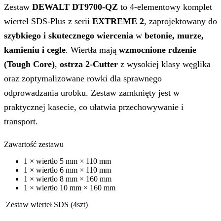
Zestaw
DEWALT DT9700‑QZ
to 4‑elementowy komplet
wierteł SDS‑Plus z serii
EXTREME 2
, zaprojektowany do
szybkiego i skutecznego wiercenia
w
betonie, murze,
kamieniu i cegle
. Wiertła mają
wzmocnione rdzenie
(Tough Core)
,
ostrza 2-Cutter
z wysokiej klasy węglika
oraz zoptymalizowane rowki dla sprawnego
odprowadzania urobku. Zestaw zamknięty jest w
praktycznej kasecie, co ułatwia przechowywanie i
transport.
Zawartość zestawu
1 × wiertło 5 mm × 110 mm
1 × wiertło 6 mm × 110 mm
1 × wiertło 8 mm × 160 mm
1 × wiertło 10 mm × 160 mm
Zestaw wierteł SDS (4szt)