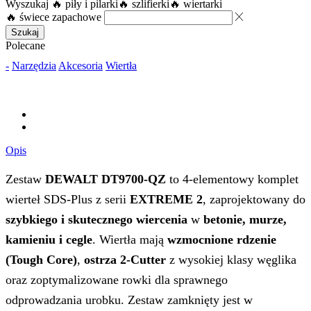
Wyszukaj
🔥 piły i pilarki
🔥 szlifierki
🔥 wiertarki
🔥 świece zapachowe
Szukaj
Polecane
-
Narzędzia
Akcesoria
Wiertła
Opis
Zestaw
DEWALT DT9700‑QZ
to 4‑elementowy komplet
wierteł SDS‑Plus z serii
EXTREME 2
, zaprojektowany do
szybkiego i skutecznego wiercenia
w
betonie, murze,
kamieniu i cegle
. Wiertła mają
wzmocnione rdzenie
(Tough Core)
,
ostrza 2-Cutter
z wysokiej klasy węglika
oraz zoptymalizowane rowki dla sprawnego
odprowadzania urobku. Zestaw zamknięty jest w