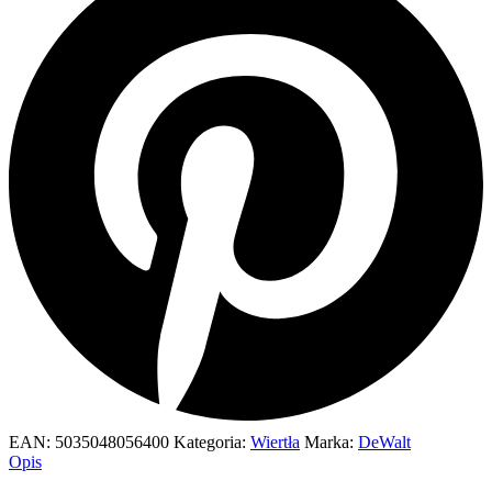
EAN:
5035048056400
Kategoria:
Wiertła
Marka:
DeWalt
Opis