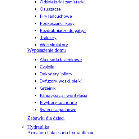
Odśnieżarki i zamiatarki
Osuszacze
Piły łańcuchowe
Podkaszarki i kosy
Rozdrabniacze do gałęzi
Traktory
Wertykulatory
Wyposażenie domu
Akcesoria łazienkowe
Czajniki
Dekodery i piloty
Dyfuzory, woski, olejki
Grzejniki
Klimatyzacja i wentylacja
Przybory kuchenne
Świece zapachowe
Zabawki dla dzieci
Hydraulika
Armatura i akcesoria hydrauliczne