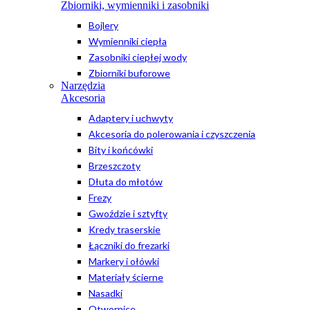
Zbiorniki, wymienniki i zasobniki
Bojlery
Wymienniki ciepła
Zasobniki ciepłej wody
Zbiorniki buforowe
Narzędzia
Akcesoria
Adaptery i uchwyty
Akcesoria do polerowania i czyszczenia
Bity i końcówki
Brzeszczoty
Dłuta do młotów
Frezy
Gwoździe i sztyfty
Kredy traserskie
Łączniki do frezarki
Markery i ołówki
Materiały ścierne
Nasadki
Otwornice