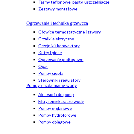
Taśmy teflonowe, pasty, uszczelniacze
Zestawy montażowe
Ogrzewanie i technika grzewcza
Głowice termostatyczne i zawory
Grzałki elektryczne
Grzejniki i konwektory
Kotły i piece
Ogrzewanie podłogowe
Opał
Pompy ciepła
Sterowniki i regulatory
Pompy i uzdatnianie wody
Akcesoria do pomp
Filtry i zmiękczacze wody
Pompy głębinowe
Pompy hydroforowe
Pompy obiegowe