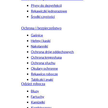
Płyny do dezynfekcji
Rękawiczki jednorazowe
Środki czystości
Ochrona i bezpieczeństwo
Gaśnice
Hełmy i kaski
Nakolanniki
Ochrona dróg oddechowych
Ochrona kręgosłupa
Ochrona słuchu
Okulary ochronne
Rękawice robocze
Tabliczki i znaki
Odzież robocza
Bluzy
Fartuchy
Kamizelki
Kombinezony