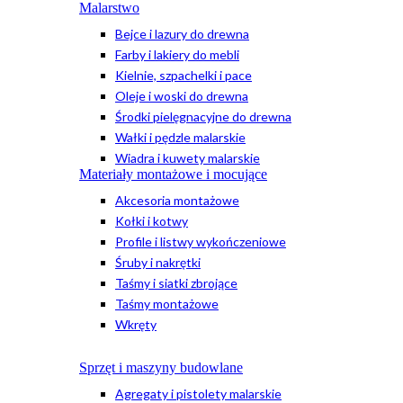
Malarstwo
Bejce i lazury do drewna
Farby i lakiery do mebli
Kielnie, szpachelki i pace
Oleje i woski do drewna
Środki pielęgnacyjne do drewna
Wałki i pędzle malarskie
Wiadra i kuwety malarskie
Materiały montażowe i mocujące
Akcesoria montażowe
Kołki i kotwy
Profile i listwy wykończeniowe
Śruby i nakrętki
Taśmy i siatki zbrojące
Taśmy montażowe
Wkręty
Sprzęt i maszyny budowlane
Agregaty i pistolety malarskie