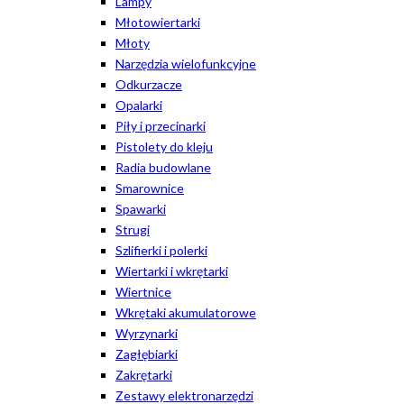
Lampy
Młotowiertarki
Młoty
Narzędzia wielofunkcyjne
Odkurzacze
Opalarki
Piły i przecinarki
Pistolety do kleju
Radia budowlane
Smarownice
Spawarki
Strugi
Szlifierki i polerki
Wiertarki i wkrętarki
Wiertnice
Wkrętaki akumulatorowe
Wyrzynarki
Zagłębiarki
Zakrętarki
Zestawy elektronarzędzi