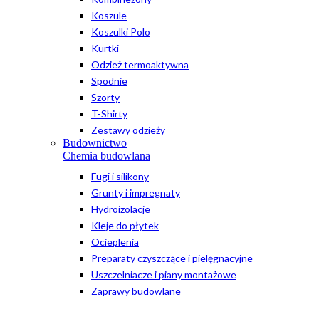
Koszule
Koszulki Polo
Kurtki
Odzież termoaktywna
Spodnie
Szorty
T-Shirty
Zestawy odzieży
Budownictwo
Chemia budowlana
Fugi i silikony
Grunty i impregnaty
Hydroizolacje
Kleje do płytek
Ocieplenia
Preparaty czyszczące i pielęgnacyjne
Uszczelniacze i piany montażowe
Zaprawy budowlane