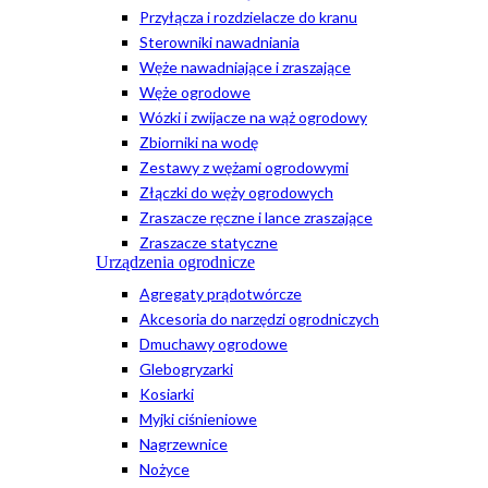
Przyłącza i rozdzielacze do kranu
Sterowniki nawadniania
Węże nawadniające i zraszające
Węże ogrodowe
Wózki i zwijacze na wąż ogrodowy
Zbiorniki na wodę
Zestawy z wężami ogrodowymi
Złączki do węży ogrodowych
Zraszacze ręczne i lance zraszające
Zraszacze statyczne
Urządzenia ogrodnicze
Agregaty prądotwórcze
Akcesoria do narzędzi ogrodniczych
Dmuchawy ogrodowe
Glebogryzarki
Kosiarki
Myjki ciśnieniowe
Nagrzewnice
Nożyce