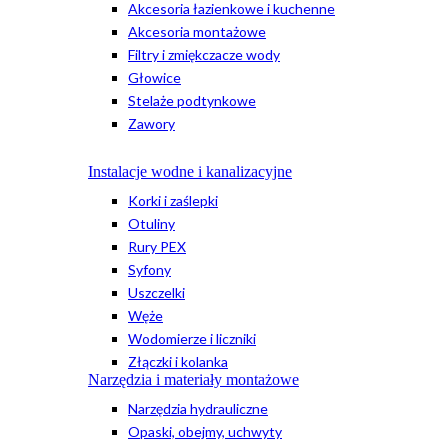
Akcesoria łazienkowe i kuchenne
Akcesoria montażowe
Filtry i zmiękczacze wody
Głowice
Stelaże podtynkowe
Zawory
Instalacje wodne i kanalizacyjne
Korki i zaślepki
Otuliny
Rury PEX
Syfony
Uszczelki
Węże
Wodomierze i liczniki
Złączki i kolanka
Narzędzia i materiały montażowe
Narzędzia hydrauliczne
Opaski, obejmy, uchwyty