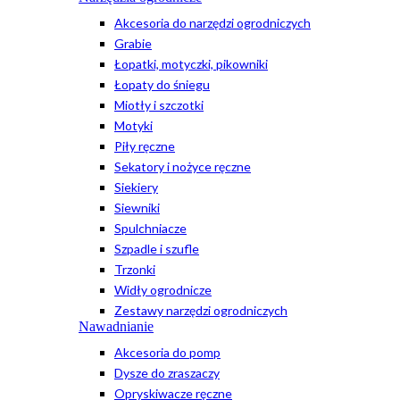
Akcesoria do narzędzi ogrodniczych
Grabie
Łopatki, motyczki, pikowniki
Łopaty do śniegu
Miotły i szczotki
Motyki
Piły ręczne
Sekatory i nożyce ręczne
Siekiery
Siewniki
Spulchniacze
Szpadle i szufle
Trzonki
Widły ogrodnicze
Zestawy narzędzi ogrodniczych
Nawadnianie
Akcesoria do pomp
Dysze do zraszaczy
Opryskiwacze ręczne