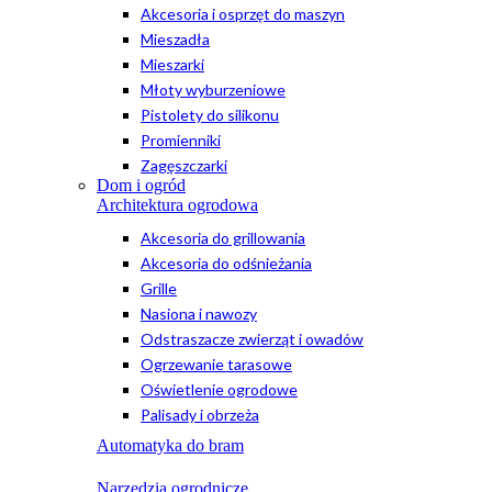
Akcesoria i osprzęt do maszyn
Mieszadła
Mieszarki
Młoty wyburzeniowe
Pistolety do silikonu
Promienniki
Zagęszczarki
Dom i ogród
Architektura ogrodowa
Akcesoria do grillowania
Akcesoria do odśnieżania
Grille
Nasiona i nawozy
Odstraszacze zwierząt i owadów
Ogrzewanie tarasowe
Oświetlenie ogrodowe
Palisady i obrzeża
Automatyka do bram
Narzędzia ogrodnicze