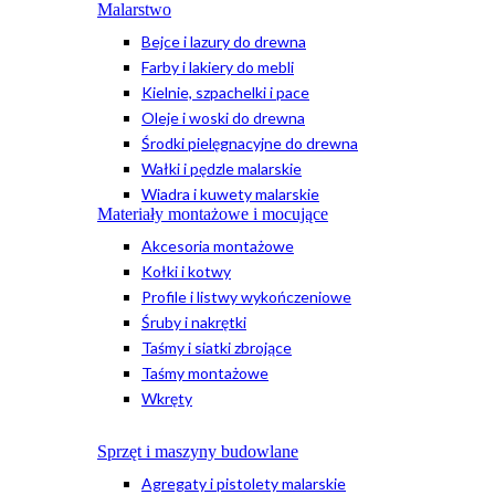
Malarstwo
Bejce i lazury do drewna
Farby i lakiery do mebli
Kielnie, szpachelki i pace
Oleje i woski do drewna
Środki pielęgnacyjne do drewna
Wałki i pędzle malarskie
Wiadra i kuwety malarskie
Materiały montażowe i mocujące
Akcesoria montażowe
Kołki i kotwy
Profile i listwy wykończeniowe
Śruby i nakrętki
Taśmy i siatki zbrojące
Taśmy montażowe
Wkręty
Sprzęt i maszyny budowlane
Agregaty i pistolety malarskie