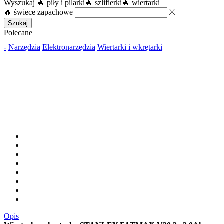
Wyszukaj
🔥 piły i pilarki
🔥 szlifierki
🔥 wiertarki
🔥 świece zapachowe
Szukaj
Polecane
-
Narzędzia
Elektronarzędzia
Wiertarki i wkrętarki
Opis