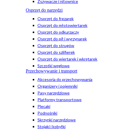
Zszywacze i nitownice
Osprzęt do narzędzi
Osprzęt do frezarek
Osprzęt do młotowiertarek
Osprzęt do odkurzaczy
Osprzęt do pił i wyrzynarek
Osprzęt do strugów
Osprzęt do szlifierek
Osprzęt do wiertarek i wkrętarek
Szczotki węglowe
Przechowywanie i transport
Akcesoria do przechowywania
Organizery i pojemniki
Pasy narzędziowe
Platformy transportowe
Plecaki
Podnośniki
Skrzynki narzędziowe
Stojaki i kobyłki