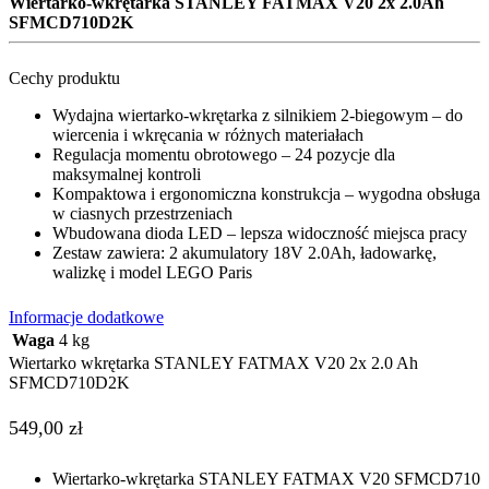
Wiertarko-wkrętarka STANLEY FATMAX V20 2x 2.0Ah
SFMCD710D2K
Cechy produktu
Wydajna wiertarko-wkrętarka z silnikiem 2-biegowym – do
wiercenia i wkręcania w różnych materiałach
Regulacja momentu obrotowego – 24 pozycje dla
maksymalnej kontroli
Kompaktowa i ergonomiczna konstrukcja – wygodna obsługa
w ciasnych przestrzeniach
Wbudowana dioda LED – lepsza widoczność miejsca pracy
Zestaw zawiera: 2 akumulatory 18V 2.0Ah, ładowarkę,
walizkę i model LEGO Paris
Informacje dodatkowe
Waga
4 kg
Wiertarko wkrętarka STANLEY FATMAX V20 2x 2.0 Ah
SFMCD710D2K
549,00
zł
Wiertarko-wkrętarka STANLEY FATMAX V20 SFMCD710