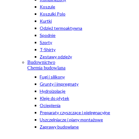
Koszule
Koszulki Polo
Kurtki
Odzież termoaktywna
Spodnie
Szorty
T-Shirty
Zestawy odzieży
Budownictwo
Chemia budowlana
Fugi i silikony
Grunty i impregnaty
Hydroizolacje
Kleje do płytek
Ocieplenia
Preparaty czyszczące i pielęgnacyjne
Uszczelniacze i piany montażowe
Zaprawy budowlane