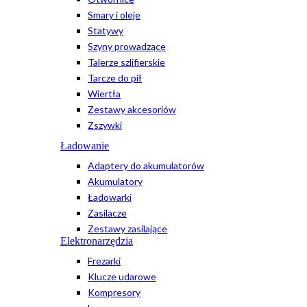
Smary i oleje
Statywy
Szyny prowadzące
Talerze szlifierskie
Tarcze do pił
Wiertła
Zestawy akcesoriów
Zszywki
Ładowanie
Adaptery do akumulatorów
Akumulatory
Ładowarki
Zasilacze
Zestawy zasilające
Elektronarzędzia
Frezarki
Klucze udarowe
Kompresory