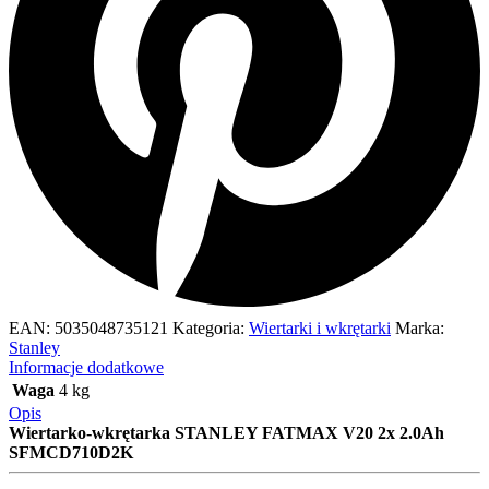
EAN:
5035048735121
Kategoria:
Wiertarki i wkrętarki
Marka:
Stanley
Informacje dodatkowe
Waga
4 kg
Opis
Wiertarko-wkrętarka STANLEY FATMAX V20 2x 2.0Ah
SFMCD710D2K