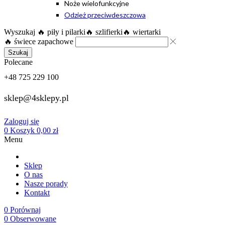
Noże wielofunkcyjne
Odzież przeciwdeszczowa
Wyszukaj
🔥 piły i pilarki
🔥 szlifierki
🔥 wiertarki
🔥 świece zapachowe
Szukaj
Polecane
+48 725 229 100
sklep@4sklepy.pl
Zaloguj się
0
Koszyk
0,00
zł
Menu
Sklep
O nas
Nasze porady
Kontakt
0
Porównaj
0
Obserwowane