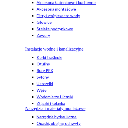
Akcesoria łazienkowe i kuchenne
Akcesoria montażowe
Filtry i zmiękczacze wody
Głowice
Stelaże podtynkowe
Zawory
Instalacje wodne i kanalizacyjne
Korki i zaślepki
Otuliny
Rury PEX
Syfony
Uszczelki
Węże
Wodomierze i liczniki
Złączki i kolanka
Narzędzia i materiały montażowe
Narzędzia hydrauliczne
Opaski, obejmy, uchwyty