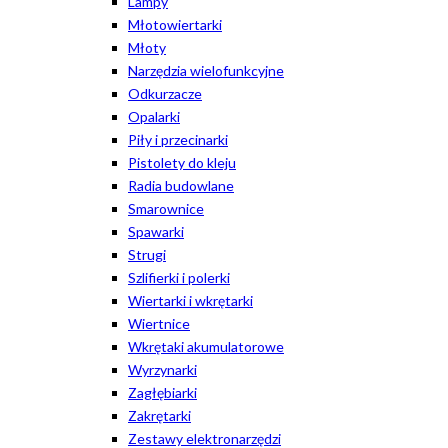
Lampy
Młotowiertarki
Młoty
Narzędzia wielofunkcyjne
Odkurzacze
Opalarki
Piły i przecinarki
Pistolety do kleju
Radia budowlane
Smarownice
Spawarki
Strugi
Szlifierki i polerki
Wiertarki i wkrętarki
Wiertnice
Wkrętaki akumulatorowe
Wyrzynarki
Zagłębiarki
Zakrętarki
Zestawy elektronarzędzi