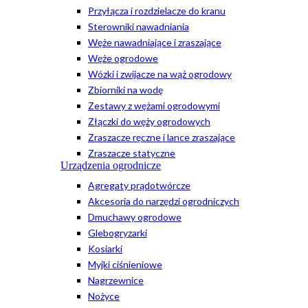
Przyłącza i rozdzielacze do kranu
Sterowniki nawadniania
Węże nawadniające i zraszające
Węże ogrodowe
Wózki i zwijacze na wąż ogrodowy
Zbiorniki na wodę
Zestawy z wężami ogrodowymi
Złączki do węży ogrodowych
Zraszacze ręczne i lance zraszające
Zraszacze statyczne
Urządzenia ogrodnicze
Agregaty prądotwórcze
Akcesoria do narzędzi ogrodniczych
Dmuchawy ogrodowe
Glebogryzarki
Kosiarki
Myjki ciśnieniowe
Nagrzewnice
Nożyce