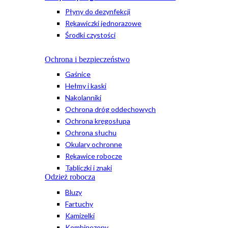
Płyny do dezynfekcji
Rękawiczki jednorazowe
Środki czystości
Ochrona i bezpieczeństwo
Gaśnice
Hełmy i kaski
Nakolanniki
Ochrona dróg oddechowych
Ochrona kręgosłupa
Ochrona słuchu
Okulary ochronne
Rękawice robocze
Tabliczki i znaki
Odzież robocza
Bluzy
Fartuchy
Kamizelki
Kombinezony