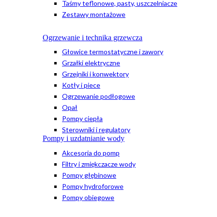
Taśmy teflonowe, pasty, uszczelniacze
Zestawy montażowe
Ogrzewanie i technika grzewcza
Głowice termostatyczne i zawory
Grzałki elektryczne
Grzejniki i konwektory
Kotły i piece
Ogrzewanie podłogowe
Opał
Pompy ciepła
Sterowniki i regulatory
Pompy i uzdatnianie wody
Akcesoria do pomp
Filtry i zmiękczacze wody
Pompy głębinowe
Pompy hydroforowe
Pompy obiegowe