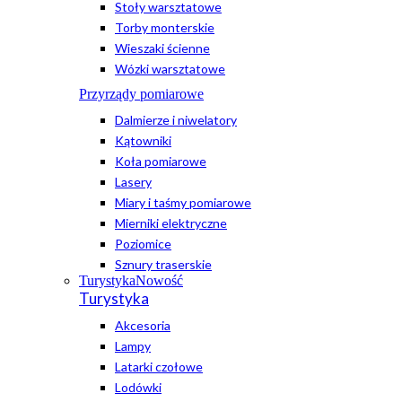
Stoły warsztatowe
Torby monterskie
Wieszaki ścienne
Wózki warsztatowe
Przyrządy pomiarowe
Dalmierze i niwelatory
Kątowniki
Koła pomiarowe
Lasery
Miary i taśmy pomiarowe
Mierniki elektryczne
Poziomice
Sznury traserskie
Turystyka
Nowość
Turystyka
Akcesoria
Lampy
Latarki czołowe
Lodówki