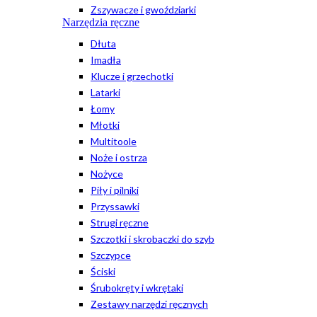
Zszywacze i gwoździarki
Narzędzia ręczne
Dłuta
Imadła
Klucze i grzechotki
Latarki
Łomy
Młotki
Multitoole
Noże i ostrza
Nożyce
Piły i pilniki
Przyssawki
Strugi ręczne
Szczotki i skrobaczki do szyb
Szczypce
Ściski
Śrubokręty i wkrętaki
Zestawy narzędzi ręcznych