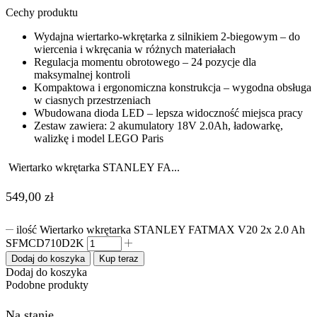
Cechy produktu
Wydajna wiertarko-wkrętarka z silnikiem 2-biegowym – do
wiercenia i wkręcania w różnych materiałach
Regulacja momentu obrotowego – 24 pozycje dla
maksymalnej kontroli
Kompaktowa i ergonomiczna konstrukcja – wygodna obsługa
w ciasnych przestrzeniach
Wbudowana dioda LED – lepsza widoczność miejsca pracy
Zestaw zawiera: 2 akumulatory 18V 2.0Ah, ładowarkę,
walizkę i model LEGO Paris
Wiertarko wkrętarka STANLEY FA...
549,00
zł
ilość Wiertarko wkrętarka STANLEY FATMAX V20 2x 2.0 Ah
SFMCD710D2K
Dodaj do koszyka
Kup teraz
Dodaj do koszyka
Podobne produkty
Na stanie