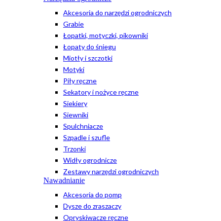
Akcesoria do narzędzi ogrodniczych
Grabie
Łopatki, motyczki, pikowniki
Łopaty do śniegu
Miotły i szczotki
Motyki
Piły ręczne
Sekatory i nożyce ręczne
Siekiery
Siewniki
Spulchniacze
Szpadle i szufle
Trzonki
Widły ogrodnicze
Zestawy narzędzi ogrodniczych
Nawadnianie
Akcesoria do pomp
Dysze do zraszaczy
Opryskiwacze ręczne