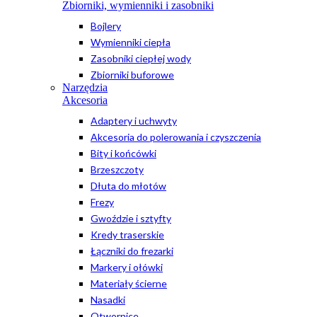
Zbiorniki, wymienniki i zasobniki
Bojlery
Wymienniki ciepła
Zasobniki ciepłej wody
Zbiorniki buforowe
Narzędzia
Akcesoria
Adaptery i uchwyty
Akcesoria do polerowania i czyszczenia
Bity i końcówki
Brzeszczoty
Dłuta do młotów
Frezy
Gwoździe i sztyfty
Kredy traserskie
Łączniki do frezarki
Markery i ołówki
Materiały ścierne
Nasadki
Otwornice