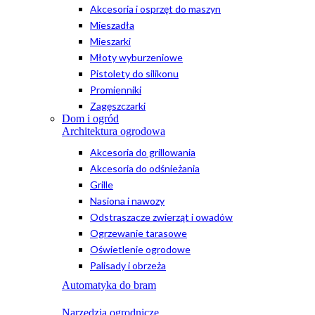
Akcesoria i osprzęt do maszyn
Mieszadła
Mieszarki
Młoty wyburzeniowe
Pistolety do silikonu
Promienniki
Zagęszczarki
Dom i ogród
Architektura ogrodowa
Akcesoria do grillowania
Akcesoria do odśnieżania
Grille
Nasiona i nawozy
Odstraszacze zwierząt i owadów
Ogrzewanie tarasowe
Oświetlenie ogrodowe
Palisady i obrzeża
Automatyka do bram
Narzędzia ogrodnicze