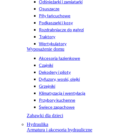
Odśnieżarki i zamiatarki
Osuszacze
Piły łańcuchowe
Podkaszarki i kosy
Rozdrabniacze do gałęzi
Traktory
Wertykulatory
Wyposażenie domu
Akcesoria łazienkowe
Czajniki
Dekodery i piloty
Dyfuzory, woski, olejki
Grzejniki
Klimatyzacja i wentylacja
Przybory kuchenne
Świece zapachowe
Zabawki dla dzieci
Hydraulika
Armatura i akcesoria hydrauliczne