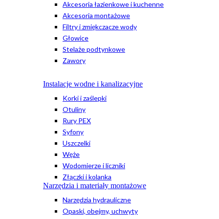
Akcesoria łazienkowe i kuchenne
Akcesoria montażowe
Filtry i zmiękczacze wody
Głowice
Stelaże podtynkowe
Zawory
Instalacje wodne i kanalizacyjne
Korki i zaślepki
Otuliny
Rury PEX
Syfony
Uszczelki
Węże
Wodomierze i liczniki
Złączki i kolanka
Narzędzia i materiały montażowe
Narzędzia hydrauliczne
Opaski, obejmy, uchwyty