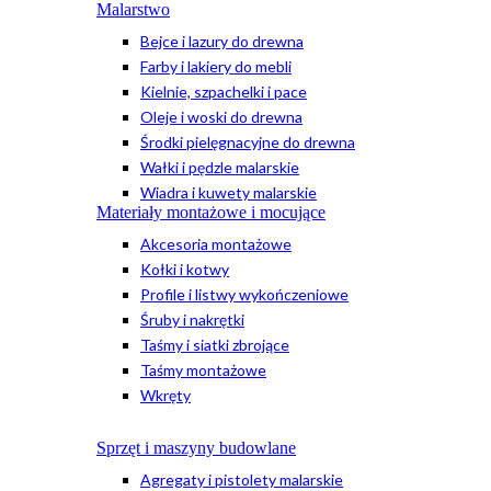
Malarstwo
Bejce i lazury do drewna
Farby i lakiery do mebli
Kielnie, szpachelki i pace
Oleje i woski do drewna
Środki pielęgnacyjne do drewna
Wałki i pędzle malarskie
Wiadra i kuwety malarskie
Materiały montażowe i mocujące
Akcesoria montażowe
Kołki i kotwy
Profile i listwy wykończeniowe
Śruby i nakrętki
Taśmy i siatki zbrojące
Taśmy montażowe
Wkręty
Sprzęt i maszyny budowlane
Agregaty i pistolety malarskie