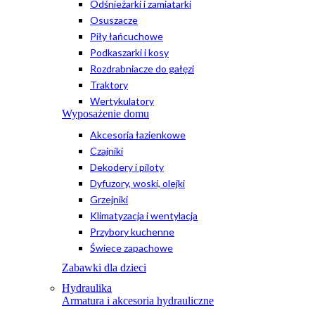
Odśnieżarki i zamiatarki
Osuszacze
Piły łańcuchowe
Podkaszarki i kosy
Rozdrabniacze do gałęzi
Traktory
Wertykulatory
Wyposażenie domu
Akcesoria łazienkowe
Czajniki
Dekodery i piloty
Dyfuzory, woski, olejki
Grzejniki
Klimatyzacja i wentylacja
Przybory kuchenne
Świece zapachowe
Zabawki dla dzieci
Hydraulika
Armatura i akcesoria hydrauliczne