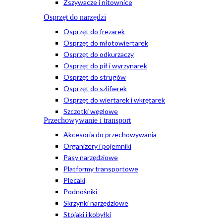
Zszywacze i nitownice
Osprzęt do narzędzi
Osprzęt do frezarek
Osprzęt do młotowiertarek
Osprzęt do odkurzaczy
Osprzęt do pił i wyrzynarek
Osprzęt do strugów
Osprzęt do szlifierek
Osprzęt do wiertarek i wkrętarek
Szczotki węglowe
Przechowywanie i transport
Akcesoria do przechowywania
Organizery i pojemniki
Pasy narzędziowe
Platformy transportowe
Plecaki
Podnośniki
Skrzynki narzędziowe
Stojaki i kobyłki