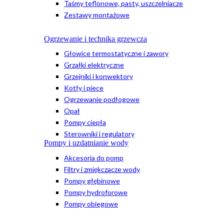
Taśmy teflonowe, pasty, uszczelniacze
Zestawy montażowe
Ogrzewanie i technika grzewcza
Głowice termostatyczne i zawory
Grzałki elektryczne
Grzejniki i konwektory
Kotły i piece
Ogrzewanie podłogowe
Opał
Pompy ciepła
Sterowniki i regulatory
Pompy i uzdatnianie wody
Akcesoria do pomp
Filtry i zmiękczacze wody
Pompy głębinowe
Pompy hydroforowe
Pompy obiegowe