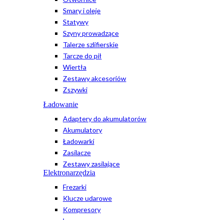
Smary i oleje
Statywy
Szyny prowadzące
Talerze szlifierskie
Tarcze do pił
Wiertła
Zestawy akcesoriów
Zszywki
Ładowanie
Adaptery do akumulatorów
Akumulatory
Ładowarki
Zasilacze
Zestawy zasilające
Elektronarzędzia
Frezarki
Klucze udarowe
Kompresory