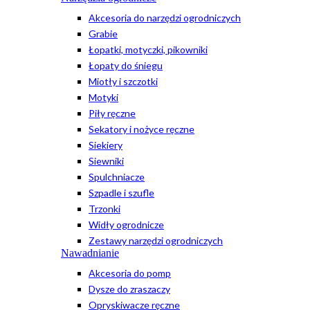
Akcesoria do narzędzi ogrodniczych
Grabie
Łopatki, motyczki, pikowniki
Łopaty do śniegu
Miotły i szczotki
Motyki
Piły ręczne
Sekatory i nożyce ręczne
Siekiery
Siewniki
Spulchniacze
Szpadle i szufle
Trzonki
Widły ogrodnicze
Zestawy narzędzi ogrodniczych
Nawadnianie
Akcesoria do pomp
Dysze do zraszaczy
Opryskiwacze ręczne