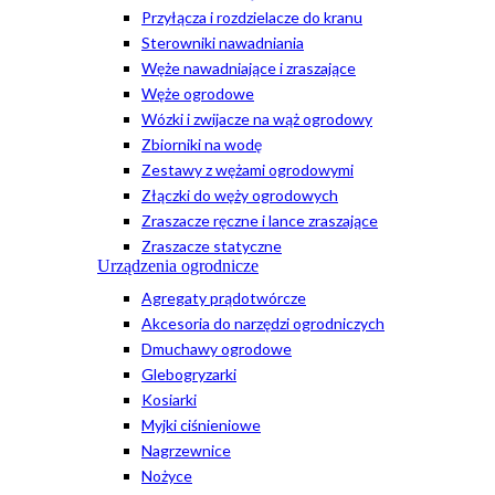
Przyłącza i rozdzielacze do kranu
Sterowniki nawadniania
Węże nawadniające i zraszające
Węże ogrodowe
Wózki i zwijacze na wąż ogrodowy
Zbiorniki na wodę
Zestawy z wężami ogrodowymi
Złączki do węży ogrodowych
Zraszacze ręczne i lance zraszające
Zraszacze statyczne
Urządzenia ogrodnicze
Agregaty prądotwórcze
Akcesoria do narzędzi ogrodniczych
Dmuchawy ogrodowe
Glebogryzarki
Kosiarki
Myjki ciśnieniowe
Nagrzewnice
Nożyce