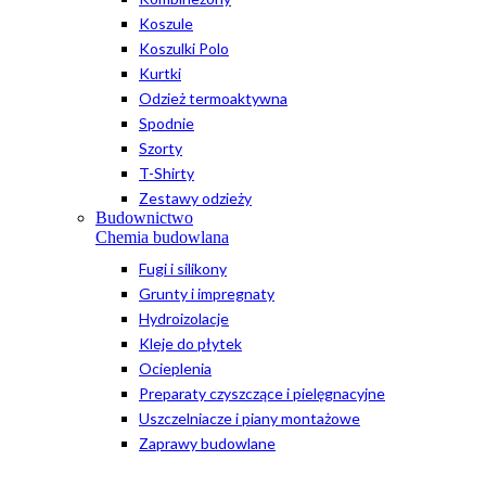
Koszule
Koszulki Polo
Kurtki
Odzież termoaktywna
Spodnie
Szorty
T-Shirty
Zestawy odzieży
Budownictwo
Chemia budowlana
Fugi i silikony
Grunty i impregnaty
Hydroizolacje
Kleje do płytek
Ocieplenia
Preparaty czyszczące i pielęgnacyjne
Uszczelniacze i piany montażowe
Zaprawy budowlane