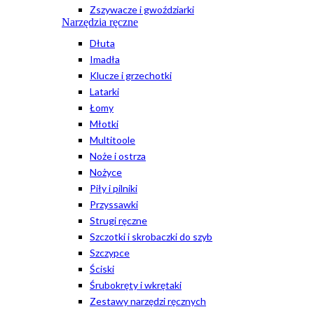
Zszywacze i gwoździarki
Narzędzia ręczne
Dłuta
Imadła
Klucze i grzechotki
Latarki
Łomy
Młotki
Multitoole
Noże i ostrza
Nożyce
Piły i pilniki
Przyssawki
Strugi ręczne
Szczotki i skrobaczki do szyb
Szczypce
Ściski
Śrubokręty i wkrętaki
Zestawy narzędzi ręcznych