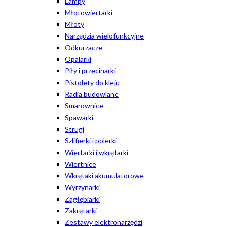
Lampy
Młotowiertarki
Młoty
Narzędzia wielofunkcyjne
Odkurzacze
Opalarki
Piły i przecinarki
Pistolety do kleju
Radia budowlane
Smarownice
Spawarki
Strugi
Szlifierki i polerki
Wiertarki i wkrętarki
Wiertnice
Wkrętaki akumulatorowe
Wyrzynarki
Zagłębiarki
Zakrętarki
Zestawy elektronarzędzi