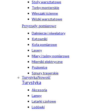
Stoły warsztatowe
Torby monterskie
Wieszaki ścienne
Wózki warsztatowe
Przyrządy pomiarowe
Dalmierze i niwelatory
Kątowniki
Koła pomiarowe
Lasery
Miary i taśmy pomiarowe
Mierniki elektryczne
Poziomice
Sznury traserskie
Turystyka
Nowość
Turystyka
Akcesoria
Lampy
Latarki czołowe
Lodówki