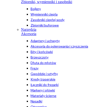
Zbiorniki, wymienniki i zasobniki
Bojlery
Wymienniki ciepła
Zasobniki ciepłej wody
Zbiorniki buforowe
Narzędzia
Akcesoria
Adaptery i uchwyty
Akcesoria do polerowania i czyszczenia
Bity i końcówki
Brzeszczoty
Dłuta do młotów
Frezy
Gwoździe i sztyfty
Kredy traserskie
Łączniki do frezarki
Markery i ołówki
Materiały ścierne
Nasadki
Otwornice