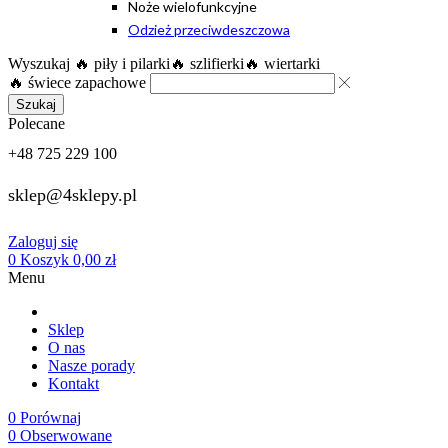
Noże wielofunkcyjne
Odzież przeciwdeszczowa
Wyszukaj
🔥 piły i pilarki
🔥 szlifierki
🔥 wiertarki
🔥 świece zapachowe
Szukaj
Polecane
+48 725 229 100
sklep@4sklepy.pl
Zaloguj się
0
Koszyk
0,00
zł
Menu
Sklep
O nas
Nasze porady
Kontakt
0
Porównaj
0
Obserwowane