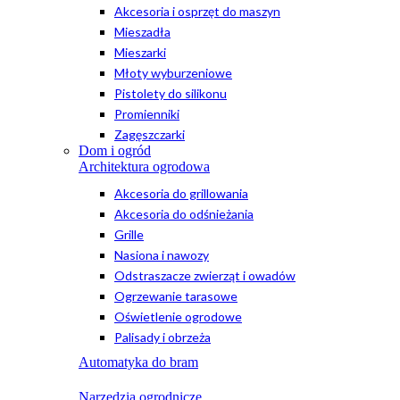
Akcesoria i osprzęt do maszyn
Mieszadła
Mieszarki
Młoty wyburzeniowe
Pistolety do silikonu
Promienniki
Zagęszczarki
Dom i ogród
Architektura ogrodowa
Akcesoria do grillowania
Akcesoria do odśnieżania
Grille
Nasiona i nawozy
Odstraszacze zwierząt i owadów
Ogrzewanie tarasowe
Oświetlenie ogrodowe
Palisady i obrzeża
Automatyka do bram
Narzędzia ogrodnicze