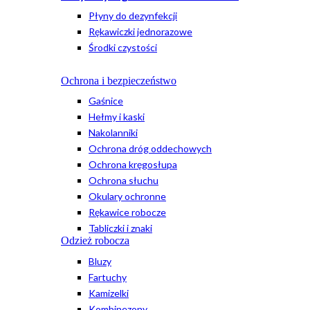
Płyny do dezynfekcji
Rękawiczki jednorazowe
Środki czystości
Ochrona i bezpieczeństwo
Gaśnice
Hełmy i kaski
Nakolanniki
Ochrona dróg oddechowych
Ochrona kręgosłupa
Ochrona słuchu
Okulary ochronne
Rękawice robocze
Tabliczki i znaki
Odzież robocza
Bluzy
Fartuchy
Kamizelki
Kombinezony