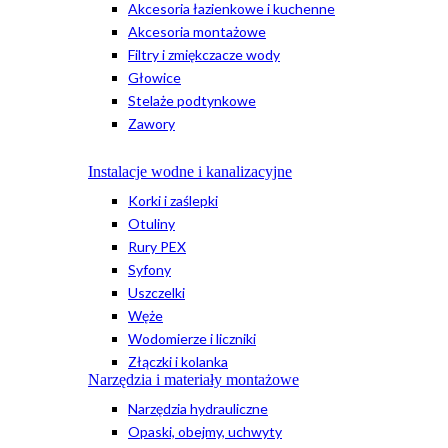
Akcesoria łazienkowe i kuchenne
Akcesoria montażowe
Filtry i zmiękczacze wody
Głowice
Stelaże podtynkowe
Zawory
Instalacje wodne i kanalizacyjne
Korki i zaślepki
Otuliny
Rury PEX
Syfony
Uszczelki
Węże
Wodomierze i liczniki
Złączki i kolanka
Narzędzia i materiały montażowe
Narzędzia hydrauliczne
Opaski, obejmy, uchwyty