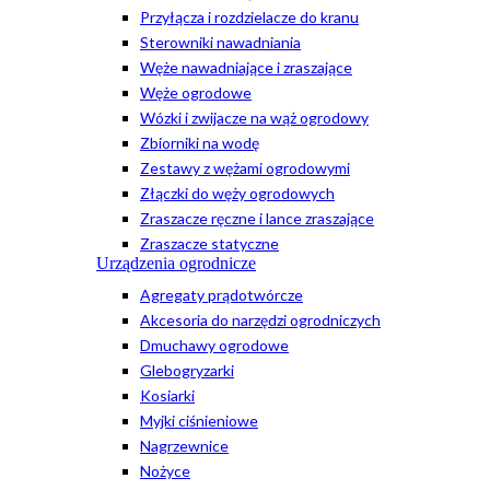
Przyłącza i rozdzielacze do kranu
Sterowniki nawadniania
Węże nawadniające i zraszające
Węże ogrodowe
Wózki i zwijacze na wąż ogrodowy
Zbiorniki na wodę
Zestawy z wężami ogrodowymi
Złączki do węży ogrodowych
Zraszacze ręczne i lance zraszające
Zraszacze statyczne
Urządzenia ogrodnicze
Agregaty prądotwórcze
Akcesoria do narzędzi ogrodniczych
Dmuchawy ogrodowe
Glebogryzarki
Kosiarki
Myjki ciśnieniowe
Nagrzewnice
Nożyce