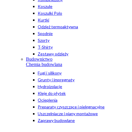
Koszule
Koszulki Polo
Kurtki
Odzież termoaktywna
Spodnie
Szorty
T-Shirty
Zestawy odzieży
Budownictwo
Chemia budowlana
Fugi i silikony
Grunty i impregnaty
Hydroizolacje
Kleje do płytek
Ocieplenia
Preparaty czyszczące i pielęgnacyjne
Uszczelniacze i piany montażowe
Zaprawy budowlane