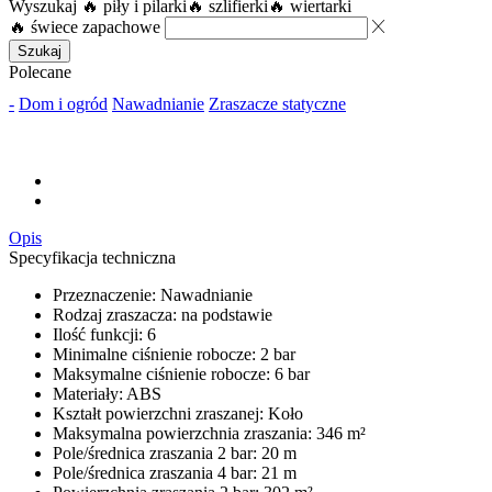
Wyszukaj
🔥 piły i pilarki
🔥 szlifierki
🔥 wiertarki
🔥 świece zapachowe
Szukaj
Polecane
-
Dom i ogród
Nawadnianie
Zraszacze statyczne
Opis
Specyfikacja techniczna
Przeznaczenie: Nawadnianie
Rodzaj zraszacza: na podstawie
Ilość funkcji: 6
Minimalne ciśnienie robocze: 2 bar
Maksymalne ciśnienie robocze: 6 bar
Materiały: ABS
Kształt powierzchni zraszanej: Koło
Maksymalna powierzchnia zraszania: 346 m²
Pole/średnica zraszania 2 bar: 20 m
Pole/średnica zraszania 4 bar: 21 m