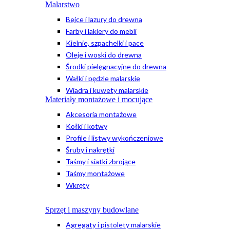
Malarstwo
Bejce i lazury do drewna
Farby i lakiery do mebli
Kielnie, szpachelki i pace
Oleje i woski do drewna
Środki pielęgnacyjne do drewna
Wałki i pędzle malarskie
Wiadra i kuwety malarskie
Materiały montażowe i mocujące
Akcesoria montażowe
Kołki i kotwy
Profile i listwy wykończeniowe
Śruby i nakrętki
Taśmy i siatki zbrojące
Taśmy montażowe
Wkręty
Sprzęt i maszyny budowlane
Agregaty i pistolety malarskie