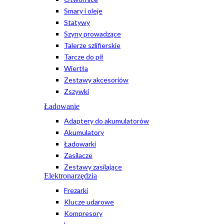
Smary i oleje
Statywy
Szyny prowadzące
Talerze szlifierskie
Tarcze do pił
Wiertła
Zestawy akcesoriów
Zszywki
Ładowanie
Adaptery do akumulatorów
Akumulatory
Ładowarki
Zasilacze
Zestawy zasilające
Elektronarzędzia
Frezarki
Klucze udarowe
Kompresory