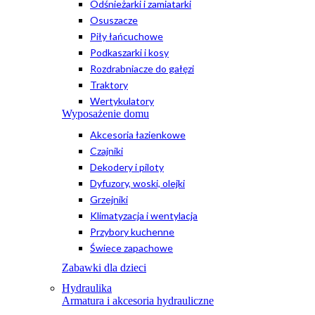
Odśnieżarki i zamiatarki
Osuszacze
Piły łańcuchowe
Podkaszarki i kosy
Rozdrabniacze do gałęzi
Traktory
Wertykulatory
Wyposażenie domu
Akcesoria łazienkowe
Czajniki
Dekodery i piloty
Dyfuzory, woski, olejki
Grzejniki
Klimatyzacja i wentylacja
Przybory kuchenne
Świece zapachowe
Zabawki dla dzieci
Hydraulika
Armatura i akcesoria hydrauliczne