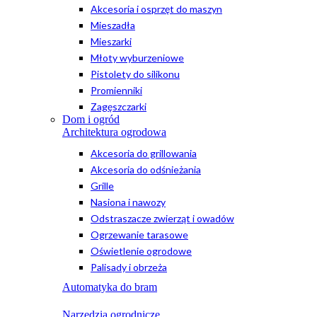
Akcesoria i osprzęt do maszyn
Mieszadła
Mieszarki
Młoty wyburzeniowe
Pistolety do silikonu
Promienniki
Zagęszczarki
Dom i ogród
Architektura ogrodowa
Akcesoria do grillowania
Akcesoria do odśnieżania
Grille
Nasiona i nawozy
Odstraszacze zwierząt i owadów
Ogrzewanie tarasowe
Oświetlenie ogrodowe
Palisady i obrzeża
Automatyka do bram
Narzędzia ogrodnicze