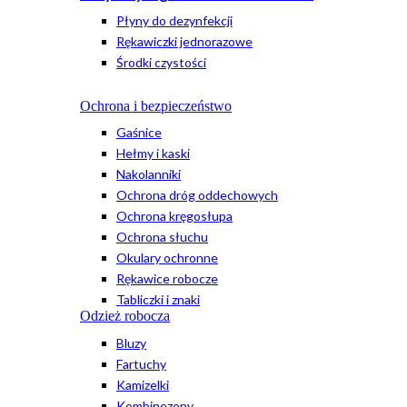
Płyny do dezynfekcji
Rękawiczki jednorazowe
Środki czystości
Ochrona i bezpieczeństwo
Gaśnice
Hełmy i kaski
Nakolanniki
Ochrona dróg oddechowych
Ochrona kręgosłupa
Ochrona słuchu
Okulary ochronne
Rękawice robocze
Tabliczki i znaki
Odzież robocza
Bluzy
Fartuchy
Kamizelki
Kombinezony