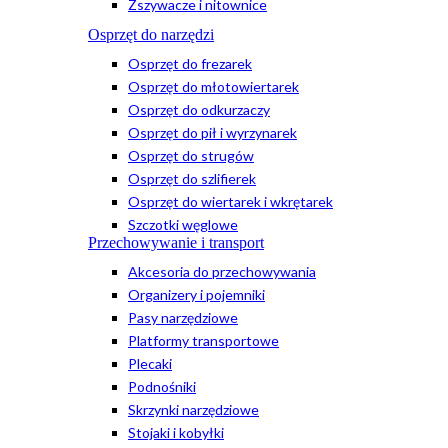
Zszywacze i nitownice
Osprzęt do narzędzi
Osprzęt do frezarek
Osprzęt do młotowiertarek
Osprzęt do odkurzaczy
Osprzęt do pił i wyrzynarek
Osprzęt do strugów
Osprzęt do szlifierek
Osprzęt do wiertarek i wkrętarek
Szczotki węglowe
Przechowywanie i transport
Akcesoria do przechowywania
Organizery i pojemniki
Pasy narzędziowe
Platformy transportowe
Plecaki
Podnośniki
Skrzynki narzędziowe
Stojaki i kobyłki