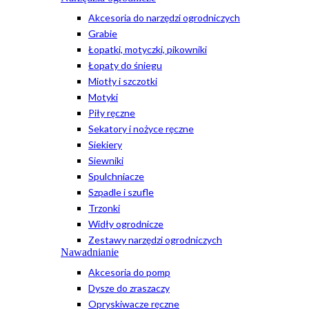
Akcesoria do narzędzi ogrodniczych
Grabie
Łopatki, motyczki, pikowniki
Łopaty do śniegu
Miotły i szczotki
Motyki
Piły ręczne
Sekatory i nożyce ręczne
Siekiery
Siewniki
Spulchniacze
Szpadle i szufle
Trzonki
Widły ogrodnicze
Zestawy narzędzi ogrodniczych
Nawadnianie
Akcesoria do pomp
Dysze do zraszaczy
Opryskiwacze ręczne