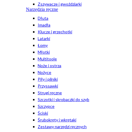
Zszywacze i gwoździarki
Narzędzia ręczne
Dłuta
Imadła
Klucze i grzechotki
Latarki
Łomy
Młotki
Multitoole
Noże i ostrza
Nożyce
Piły i pilniki
Przyssawki
Strugi ręczne
Szczotki i skrobaczki do szyb
Szczypce
Ściski
Śrubokręty i wkrętaki
Zestawy narzędzi ręcznych