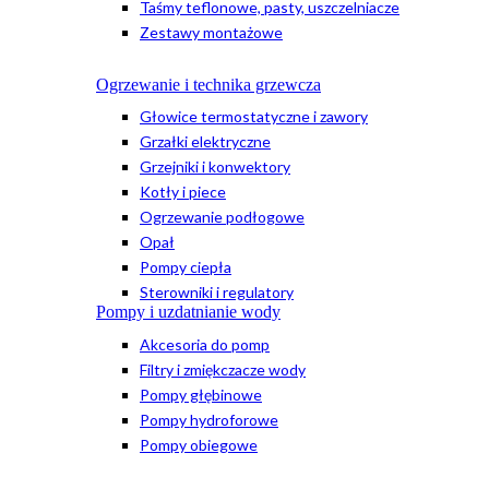
Taśmy teflonowe, pasty, uszczelniacze
Zestawy montażowe
Ogrzewanie i technika grzewcza
Głowice termostatyczne i zawory
Grzałki elektryczne
Grzejniki i konwektory
Kotły i piece
Ogrzewanie podłogowe
Opał
Pompy ciepła
Sterowniki i regulatory
Pompy i uzdatnianie wody
Akcesoria do pomp
Filtry i zmiękczacze wody
Pompy głębinowe
Pompy hydroforowe
Pompy obiegowe