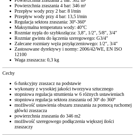
Powierzchnia zraszania 2 bar: 302 m²
Powierzchnia zraszania 4 bar: 346 m²
Przepływ wody przy 2 bar: 8 l/min
Przepływ wody przy 4 bar: 13,5 l/min
Regulacja sektora zraszania: 30º-360º
Maksymalna temperatura wody: 40°C
Rozmiar nypla do szybkozłącza: 3,8″, 1/2″, 5/8″, 3/4″
Rozmiar gwintu do łączenia szeregowego: G3/4″
Zalecane rozmiary węża przyłączeniowego: 1/2″, 3/4″
Zastosowane dyrektywy i normy: 2006/42/WE, EN ISO
12100
Waga zraszacza: 0,3 kg
Cechy
6-funkcyjny zraszacz na podstawie
wykonany z wysokiej jakości tworzywa sztucznego
stopniowa regulacja strumienia w 6 różnych ustawieniach
stopniowa regulacja sektora zraszania od 30º do 360º
możliwość ustawienia obszaru zraszania za pomocą ruchomej
główki zraszacza
powierzchnia zraszania do 346 m2
możliwość szeregowego podłączenia większej ilości
zraszaczy