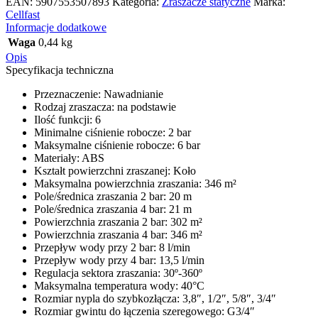
EAN:
5907553507893
Kategoria:
Zraszacze statyczne
Marka:
Cellfast
Informacje dodatkowe
Waga
0,44 kg
Opis
Specyfikacja techniczna
Przeznaczenie: Nawadnianie
Rodzaj zraszacza: na podstawie
Ilość funkcji: 6
Minimalne ciśnienie robocze: 2 bar
Maksymalne ciśnienie robocze: 6 bar
Materiały: ABS
Kształt powierzchni zraszanej: Koło
Maksymalna powierzchnia zraszania: 346 m²
Pole/średnica zraszania 2 bar: 20 m
Pole/średnica zraszania 4 bar: 21 m
Powierzchnia zraszania 2 bar: 302 m²
Powierzchnia zraszania 4 bar: 346 m²
Przepływ wody przy 2 bar: 8 l/min
Przepływ wody przy 4 bar: 13,5 l/min
Regulacja sektora zraszania: 30º-360º
Maksymalna temperatura wody: 40°C
Rozmiar nypla do szybkozłącza: 3,8″, 1/2″, 5/8″, 3/4″
Rozmiar gwintu do łączenia szeregowego: G3/4″