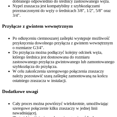
dobranego odpowiednio do średnicy zastosowanego węża.
Nypel zraszacza jest kompatybilny z szybkozłączami
przeznaczonymi do węży o średnicach 3/8″, 1/2″, 5/8″ oraz
3/4″.
Przyłącze z gwintem wewnętrznym
Po odkręceniu ciemnoszarej zaślepki występuje możliwość
przykręcenia dowolnego przyłącza z gwintem wewnętrznym
o rozmiarze G3/4″.
Do przyłącza można podłączyć kolejny odcinek węża,
którego średnica jest dostosowana do rozmiaru
zastosowanego przyłącza gwintowanego lub zamontowanego
szybkozłącza do przyłącza.
W celu zakończenia szeregowego połączenia zraszaczy
należy pozostawić szarą zaślepkę zamontowaną na końcu
ostatniego zraszacza w instalacji.
Dodatkowe uwagi
Cały proces można powtórzyć wielokrotnie, umożliwiając
szeregowe połączenie kilku zraszaczy w jednej linii
nawadniającej.