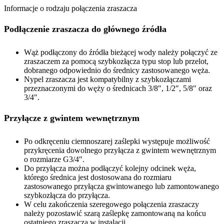
Informacje o rodzaju połączenia zraszacza
Podłączenie zraszacza do głównego źródła
Wąż podłączony do źródła bieżącej wody należy połączyć ze
zraszaczem za pomocą szybkozłącza typu stop lub przelot,
dobranego odpowiednio do średnicy zastosowanego węża.
Nypel zraszacza jest kompatybilny z szybkozłączami
przeznaczonymi do węży o średnicach 3/8″, 1/2″, 5/8″ oraz
3/4″.
Przyłącze z gwintem wewnętrznym
Po odkręceniu ciemnoszarej zaślepki występuje możliwość
przykręcenia dowolnego przyłącza z gwintem wewnętrznym
o rozmiarze G3/4″.
Do przyłącza można podłączyć kolejny odcinek węża,
którego średnica jest dostosowana do rozmiaru
zastosowanego przyłącza gwintowanego lub zamontowanego
szybkozłącza do przyłącza.
W celu zakończenia szeregowego połączenia zraszaczy
należy pozostawić szarą zaślepkę zamontowaną na końcu
ostatniego zraszacza w instalacji.