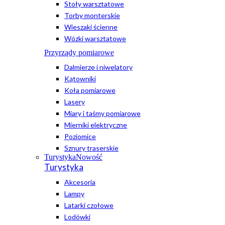
Stoły warsztatowe
Torby monterskie
Wieszaki ścienne
Wózki warsztatowe
Przyrządy pomiarowe
Dalmierze i niwelatory
Kątowniki
Koła pomiarowe
Lasery
Miary i taśmy pomiarowe
Mierniki elektryczne
Poziomice
Sznury traserskie
Turystyka
Nowość
Turystyka
Akcesoria
Lampy
Latarki czołowe
Lodówki