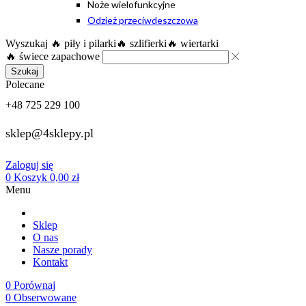
Noże wielofunkcyjne
Odzież przeciwdeszczowa
Wyszukaj
🔥 piły i pilarki
🔥 szlifierki
🔥 wiertarki
🔥 świece zapachowe
Szukaj
Polecane
+48 725 229 100
sklep@4sklepy.pl
Zaloguj się
0
Koszyk
0,00
zł
Menu
Sklep
O nas
Nasze porady
Kontakt
0
Porównaj
0
Obserwowane