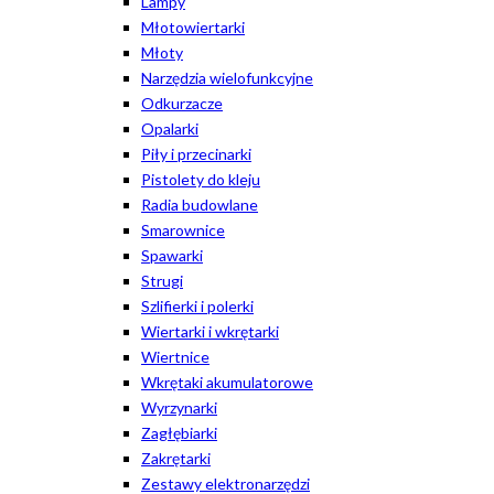
Lampy
Młotowiertarki
Młoty
Narzędzia wielofunkcyjne
Odkurzacze
Opalarki
Piły i przecinarki
Pistolety do kleju
Radia budowlane
Smarownice
Spawarki
Strugi
Szlifierki i polerki
Wiertarki i wkrętarki
Wiertnice
Wkrętaki akumulatorowe
Wyrzynarki
Zagłębiarki
Zakrętarki
Zestawy elektronarzędzi