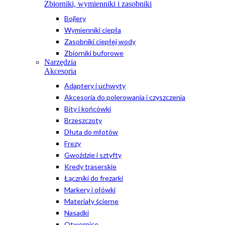
Zbiorniki, wymienniki i zasobniki
Bojlery
Wymienniki ciepła
Zasobniki ciepłej wody
Zbiorniki buforowe
Narzędzia
Akcesoria
Adaptery i uchwyty
Akcesoria do polerowania i czyszczenia
Bity i końcówki
Brzeszczoty
Dłuta do młotów
Frezy
Gwoździe i sztyfty
Kredy traserskie
Łączniki do frezarki
Markery i ołówki
Materiały ścierne
Nasadki
Otwornice