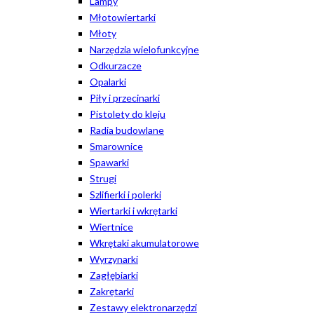
Lampy
Młotowiertarki
Młoty
Narzędzia wielofunkcyjne
Odkurzacze
Opalarki
Piły i przecinarki
Pistolety do kleju
Radia budowlane
Smarownice
Spawarki
Strugi
Szlifierki i polerki
Wiertarki i wkrętarki
Wiertnice
Wkrętaki akumulatorowe
Wyrzynarki
Zagłębiarki
Zakrętarki
Zestawy elektronarzędzi