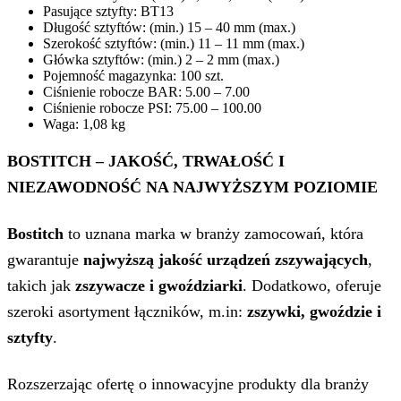
Pasujące sztyfty: BT13
Długość sztyftów: (min.) 15 – 40 mm (max.)
Szerokość sztyftów: (min.) 11 – 11 mm (max.)
Główka sztyftów: (min.) 2 – 2 mm (max.)
Pojemność magazynka: 100 szt.
Ciśnienie robocze BAR: 5.00 – 7.00
Ciśnienie robocze PSI: 75.00 – 100.00
Waga: 1,08 kg
BOSTITCH –
JAKOŚĆ, TRWAŁOŚĆ I
NIEZAWODNOŚĆ NA NAJWYŻSZYM POZIOMIE
Bostitch
to uznana marka w branży zamocowań, która
gwarantuje
najwyższą jakość urządzeń zszywających
,
takich jak
zszywacze i gwoździarki
. Dodatkowo, oferuje
szeroki asortyment łączników, m.in:
zszywki, gwoździe i
sztyfty
.
Rozszerzając ofertę o innowacyjne produkty dla branży