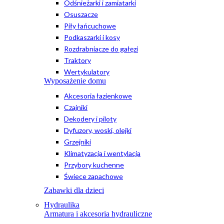
Odśnieżarki i zamiatarki
Osuszacze
Piły łańcuchowe
Podkaszarki i kosy
Rozdrabniacze do gałęzi
Traktory
Wertykulatory
Wyposażenie domu
Akcesoria łazienkowe
Czajniki
Dekodery i piloty
Dyfuzory, woski, olejki
Grzejniki
Klimatyzacja i wentylacja
Przybory kuchenne
Świece zapachowe
Zabawki dla dzieci
Hydraulika
Armatura i akcesoria hydrauliczne