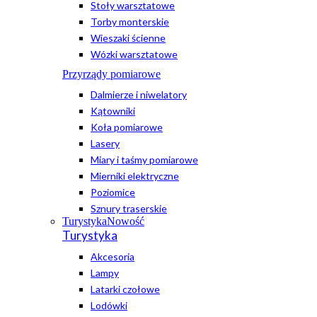
Stoły warsztatowe
Torby monterskie
Wieszaki ścienne
Wózki warsztatowe
Przyrządy pomiarowe
Dalmierze i niwelatory
Kątowniki
Koła pomiarowe
Lasery
Miary i taśmy pomiarowe
Mierniki elektryczne
Poziomice
Sznury traserskie
Turystyka
Nowość
Turystyka
Akcesoria
Lampy
Latarki czołowe
Lodówki