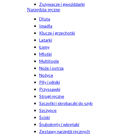
Zszywacze i gwoździarki
Narzędzia ręczne
Dłuta
Imadła
Klucze i grzechotki
Latarki
Łomy
Młotki
Multitoole
Noże i ostrza
Nożyce
Piły i pilniki
Przyssawki
Strugi ręczne
Szczotki i skrobaczki do szyb
Szczypce
Ściski
Śrubokręty i wkrętaki
Zestawy narzędzi ręcznych