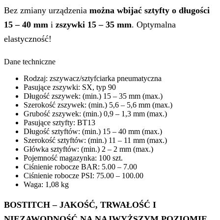
Bez zmiany urządzenia
można wbijać sztyfty o długości
15 – 40 mm
i
zszywki 15 – 35 mm
. Optymalna
elastyczność!
Dane techniczne
Rodzaj: zszywacz/sztyfciarka pneumatyczna
Pasujące zszywki: SX, typ 90
Długość zszywek: (min.) 15 – 35 mm (max.)
Szerokość zszywek: (min.) 5,6 – 5,6 mm (max.)
Grubość zszywek: (min.) 0,9 – 1,3 mm (max.)
Pasujące sztyfty: BT13
Długość sztyftów: (min.) 15 – 40 mm (max.)
Szerokość sztyftów: (min.) 11 – 11 mm (max.)
Główka sztyftów: (min.) 2 – 2 mm (max.)
Pojemność magazynka: 100 szt.
Ciśnienie robocze BAR: 5.00 – 7.00
Ciśnienie robocze PSI: 75.00 – 100.00
Waga: 1,08 kg
BOSTITCH –
JAKOŚĆ, TRWAŁOŚĆ I
NIEZAWODNOŚĆ NA NAJWYŻSZYM POZIOMIE