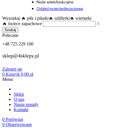
Noże wielofunkcyjne
Odzież przeciwdeszczowa
Wyszukaj
🔥 piły i pilarki
🔥 szlifierki
🔥 wiertarki
🔥 świece zapachowe
Szukaj
Polecane
+48 725 229 100
sklep@4sklepy.pl
Zaloguj się
0
Koszyk
0,00
zł
Menu
Sklep
O nas
Nasze porady
Kontakt
0
Porównaj
0
Obserwowane