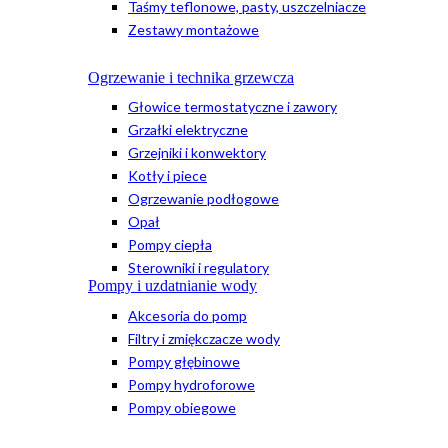
Taśmy teflonowe, pasty, uszczelniacze
Zestawy montażowe
Ogrzewanie i technika grzewcza
Głowice termostatyczne i zawory
Grzałki elektryczne
Grzejniki i konwektory
Kotły i piece
Ogrzewanie podłogowe
Opał
Pompy ciepła
Sterowniki i regulatory
Pompy i uzdatnianie wody
Akcesoria do pomp
Filtry i zmiękczacze wody
Pompy głębinowe
Pompy hydroforowe
Pompy obiegowe