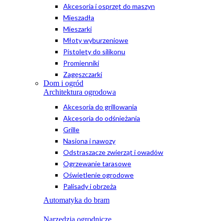
Akcesoria i osprzęt do maszyn
Mieszadła
Mieszarki
Młoty wyburzeniowe
Pistolety do silikonu
Promienniki
Zagęszczarki
Dom i ogród
Architektura ogrodowa
Akcesoria do grillowania
Akcesoria do odśnieżania
Grille
Nasiona i nawozy
Odstraszacze zwierząt i owadów
Ogrzewanie tarasowe
Oświetlenie ogrodowe
Palisady i obrzeża
Automatyka do bram
Narzędzia ogrodnicze