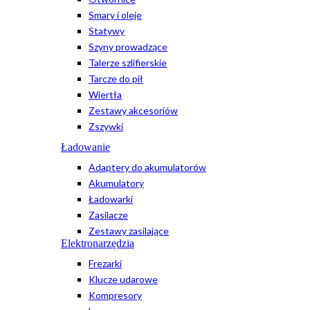
Smary i oleje
Statywy
Szyny prowadzące
Talerze szlifierskie
Tarcze do pił
Wiertła
Zestawy akcesoriów
Zszywki
Ładowanie
Adaptery do akumulatorów
Akumulatory
Ładowarki
Zasilacze
Zestawy zasilające
Elektronarzędzia
Frezarki
Klucze udarowe
Kompresory