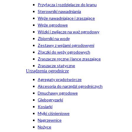
Przyłącza i rozdzielacze do kranu
Sterowniki nawadniania
Węże nawadniające i zraszające
Węże ogrodowe
Wózki i zwijacze na wąż ogrodowy
Zbiorniki na wodę
Zestawy z wężami ogrodowymi
Złączki do węży ogrodowych
Zraszacze ręczne i lance zraszające
Zraszacze statyczne
Urządzenia ogrodnicze
Agregaty prądotwórcze
Akcesoria do narzędzi ogrodniczych
Dmuchawy ogrodowe
Glebogryzarki
Kosiarki
Myjki ciśnieniowe
Nagrzewnice
Nożyce