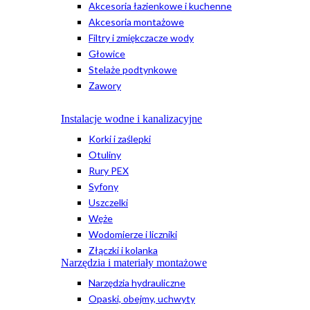
Akcesoria łazienkowe i kuchenne
Akcesoria montażowe
Filtry i zmiękczacze wody
Głowice
Stelaże podtynkowe
Zawory
Instalacje wodne i kanalizacyjne
Korki i zaślepki
Otuliny
Rury PEX
Syfony
Uszczelki
Węże
Wodomierze i liczniki
Złączki i kolanka
Narzędzia i materiały montażowe
Narzędzia hydrauliczne
Opaski, obejmy, uchwyty