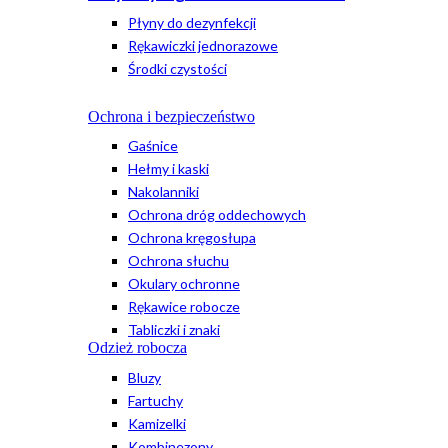
Płyny do dezynfekcji
Rękawiczki jednorazowe
Środki czystości
Ochrona i bezpieczeństwo
Gaśnice
Hełmy i kaski
Nakolanniki
Ochrona dróg oddechowych
Ochrona kręgosłupa
Ochrona słuchu
Okulary ochronne
Rękawice robocze
Tabliczki i znaki
Odzież robocza
Bluzy
Fartuchy
Kamizelki
Kombinezony