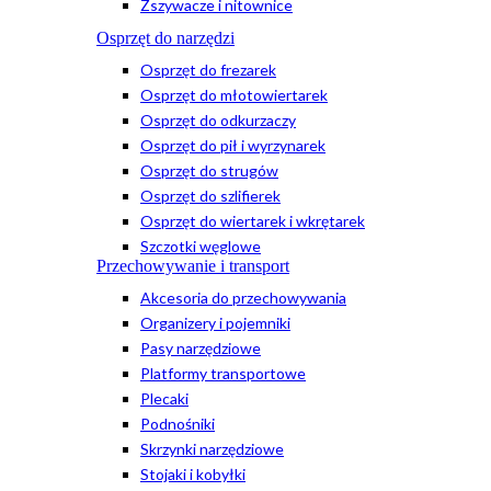
Zszywacze i nitownice
Osprzęt do narzędzi
Osprzęt do frezarek
Osprzęt do młotowiertarek
Osprzęt do odkurzaczy
Osprzęt do pił i wyrzynarek
Osprzęt do strugów
Osprzęt do szlifierek
Osprzęt do wiertarek i wkrętarek
Szczotki węglowe
Przechowywanie i transport
Akcesoria do przechowywania
Organizery i pojemniki
Pasy narzędziowe
Platformy transportowe
Plecaki
Podnośniki
Skrzynki narzędziowe
Stojaki i kobyłki