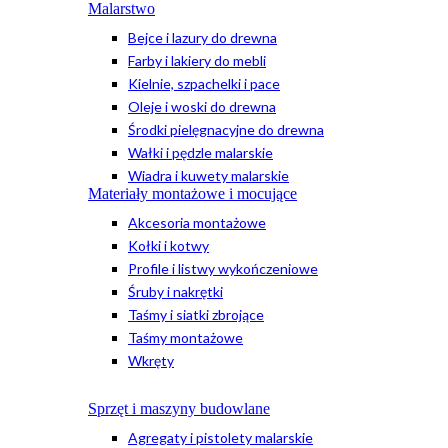
Malarstwo
Bejce i lazury do drewna
Farby i lakiery do mebli
Kielnie, szpachelki i pace
Oleje i woski do drewna
Środki pielęgnacyjne do drewna
Wałki i pędzle malarskie
Wiadra i kuwety malarskie
Materiały montażowe i mocujące
Akcesoria montażowe
Kołki i kotwy
Profile i listwy wykończeniowe
Śruby i nakrętki
Taśmy i siatki zbrojące
Taśmy montażowe
Wkręty
Sprzęt i maszyny budowlane
Agregaty i pistolety malarskie