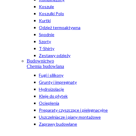
Koszule
Koszulki Polo
Kurtki
Odzież termoaktywna
Spodnie
Szorty
T-Shirty
Zestawy odzieży
Budownictwo
Chemia budowlana
Fugi i silikony
Grunty i impregnaty
Hydroizolacje
Kleje do płytek
Ocieplenia
Preparaty czyszczące i pielęgnacyjne
Uszczelniacze i piany montażowe
Zaprawy budowlane