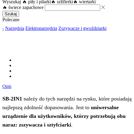
Wyszukaj
🔥 piły i pilarki
🔥 szlifierki
🔥 wiertarki
🔥 świece zapachowe
Szukaj
Polecane
-
Narzędzia
Elektronarzędzia
Zszywacze i gwoździarki
Opis
SB-2IN1
należy do tych narzędzi na rynku, które posiadają
najlepszą zdolność dopasowania. Jest to
uniwersalne
urządzenie dla użytkowników, którzy potrzebują obu
naraz: zszywacza i sztyfciarki
.