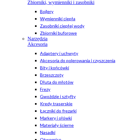
Zbiorniki, wymienniki i zasobniki
Bojlery
Wymienniki ciepła
Zasobniki ciepłej wody
Zbiorniki buforowe
Narzędzia
Akcesoria
Adaptery i uchwyty
Akcesoria do polerowania i czyszczenia
Bity i końcówki
Brzeszczoty
Dłuta do młotów
Frezy
Gwoździe i sztyfty
Kredy traserskie
Łączniki do frezarki
Markery i ołówki
Materiały ścierne
Nasadki
Otwornice