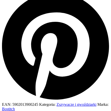
EAN:
5902013900245
Kategoria:
Zszywacze i gwoździarki
Marka:
Bostitch