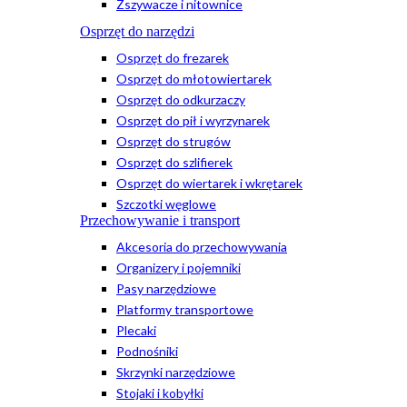
Zszywacze i nitownice
Osprzęt do narzędzi
Osprzęt do frezarek
Osprzęt do młotowiertarek
Osprzęt do odkurzaczy
Osprzęt do pił i wyrzynarek
Osprzęt do strugów
Osprzęt do szlifierek
Osprzęt do wiertarek i wkrętarek
Szczotki węglowe
Przechowywanie i transport
Akcesoria do przechowywania
Organizery i pojemniki
Pasy narzędziowe
Platformy transportowe
Plecaki
Podnośniki
Skrzynki narzędziowe
Stojaki i kobyłki