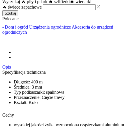
Wyszukaj
🔥 piły i pilarki
🔥 szlifierki
🔥 wiertarki
🔥 świece zapachowe
Szukaj
Polecane
-
Dom i ogród
Urządzenia ogrodnicze
Akcesoria do urządzeń
ogrodniczych
Opis
Specyfikacja techniczna
Długość: 400 m
Średnica: 3 mm
Typ podkaszarki: spalinowa
Przeznaczenie: Cięcie trawy
Kształt: Koło
Cechy
wysokiej jakości żyłka wzmocniona cząsteczkami aluminium