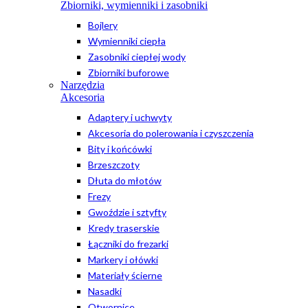
Zbiorniki, wymienniki i zasobniki
Bojlery
Wymienniki ciepła
Zasobniki ciepłej wody
Zbiorniki buforowe
Narzędzia
Akcesoria
Adaptery i uchwyty
Akcesoria do polerowania i czyszczenia
Bity i końcówki
Brzeszczoty
Dłuta do młotów
Frezy
Gwoździe i sztyfty
Kredy traserskie
Łączniki do frezarki
Markery i ołówki
Materiały ścierne
Nasadki
Otwornice