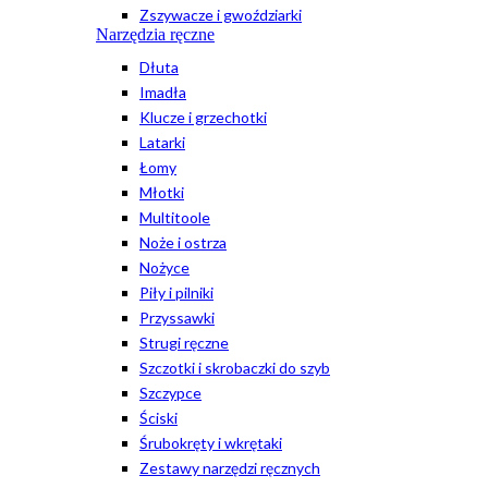
Zszywacze i gwoździarki
Narzędzia ręczne
Dłuta
Imadła
Klucze i grzechotki
Latarki
Łomy
Młotki
Multitoole
Noże i ostrza
Nożyce
Piły i pilniki
Przyssawki
Strugi ręczne
Szczotki i skrobaczki do szyb
Szczypce
Ściski
Śrubokręty i wkrętaki
Zestawy narzędzi ręcznych