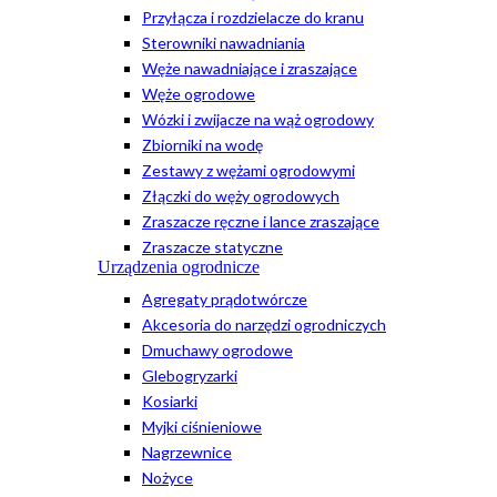
Przyłącza i rozdzielacze do kranu
Sterowniki nawadniania
Węże nawadniające i zraszające
Węże ogrodowe
Wózki i zwijacze na wąż ogrodowy
Zbiorniki na wodę
Zestawy z wężami ogrodowymi
Złączki do węży ogrodowych
Zraszacze ręczne i lance zraszające
Zraszacze statyczne
Urządzenia ogrodnicze
Agregaty prądotwórcze
Akcesoria do narzędzi ogrodniczych
Dmuchawy ogrodowe
Glebogryzarki
Kosiarki
Myjki ciśnieniowe
Nagrzewnice
Nożyce