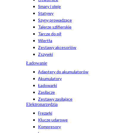
Smary i oleje
Statywy
Szyny prowadzące
Talerze szlifierskie
Tarcze do pił
Wiertła
Zestawy akcesoriów
Zszywki
Ładowanie
Adaptery do akumulatorów
Akumulatory
Ładowarki
Zasilacze
Zestawy zasilające
Elektronarzędzia
Frezarki
Klucze udarowe
Kompresory