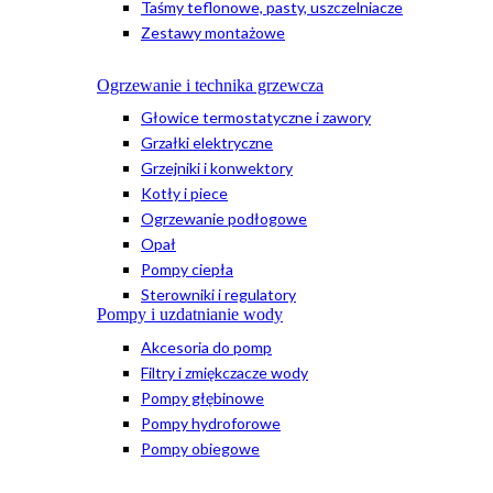
Taśmy teflonowe, pasty, uszczelniacze
Zestawy montażowe
Ogrzewanie i technika grzewcza
Głowice termostatyczne i zawory
Grzałki elektryczne
Grzejniki i konwektory
Kotły i piece
Ogrzewanie podłogowe
Opał
Pompy ciepła
Sterowniki i regulatory
Pompy i uzdatnianie wody
Akcesoria do pomp
Filtry i zmiękczacze wody
Pompy głębinowe
Pompy hydroforowe
Pompy obiegowe