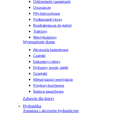
Odśnieżarki i zamiatarki
Osuszacze
Piły łańcuchowe
Podkaszarki i kosy
Rozdrabniacze do gałęzi
Traktory
Wertykulatory
Wyposażenie domu
Akcesoria łazienkowe
Czajniki
Dekodery i piloty
Dyfuzory, woski, olejki
Grzejniki
Klimatyzacja i wentylacja
Przybory kuchenne
Świece zapachowe
Zabawki dla dzieci
Hydraulika
Armatura i akcesoria hydrauliczne