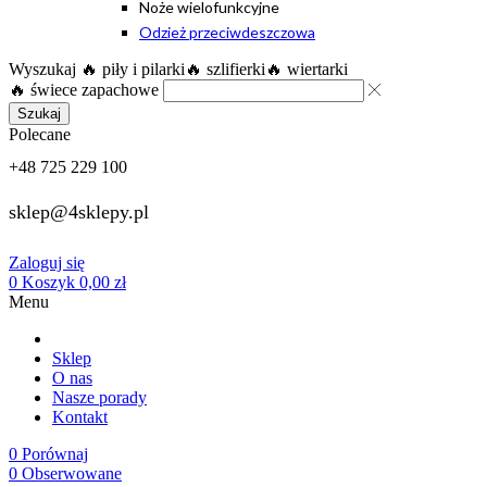
Noże wielofunkcyjne
Odzież przeciwdeszczowa
Wyszukaj
🔥 piły i pilarki
🔥 szlifierki
🔥 wiertarki
🔥 świece zapachowe
Szukaj
Polecane
+48 725 229 100
sklep@4sklepy.pl
Zaloguj się
0
Koszyk
0,00
zł
Menu
Sklep
O nas
Nasze porady
Kontakt
0
Porównaj
0
Obserwowane