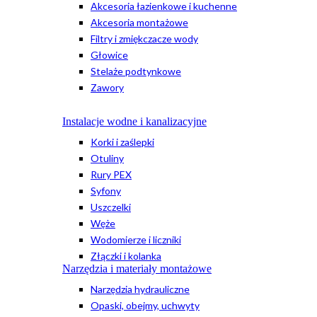
Akcesoria łazienkowe i kuchenne
Akcesoria montażowe
Filtry i zmiękczacze wody
Głowice
Stelaże podtynkowe
Zawory
Instalacje wodne i kanalizacyjne
Korki i zaślepki
Otuliny
Rury PEX
Syfony
Uszczelki
Węże
Wodomierze i liczniki
Złączki i kolanka
Narzędzia i materiały montażowe
Narzędzia hydrauliczne
Opaski, obejmy, uchwyty