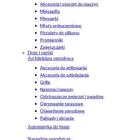
Akcesoria i osprzęt do maszyn
Mieszadła
Mieszarki
Młoty wyburzeniowe
Pistolety do silikonu
Promienniki
Zagęszczarki
Dom i ogród
Architektura ogrodowa
Akcesoria do grillowania
Akcesoria do odśnieżania
Grille
Nasiona i nawozy
Odstraszacze zwierząt i owadów
Ogrzewanie tarasowe
Oświetlenie ogrodowe
Palisady i obrzeża
Automatyka do bram
Narzędzia ogrodnicze