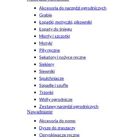
Akcesoria do narzędzi ogrodniczych
Grabie
Łopatki, motyczki, pikowniki
Łopaty do śniegu
Miotły i szczotki
Motyki
Piły ręczne
Sekatory i nożyce ręczne
Siekiery
Siewniki
Spulchniacze
Szpadle i szufle
Trzonki
Widły ogrodnicze
Zestawy narzędzi ogrodniczych
Nawadnianie
Akcesoria do pomp
Dysze do zraszaczy
Opryskiwacze ręczne