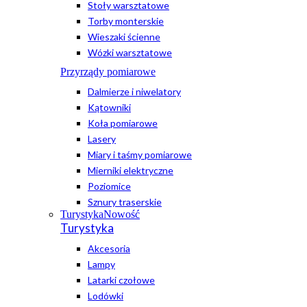
Stoły warsztatowe
Torby monterskie
Wieszaki ścienne
Wózki warsztatowe
Przyrządy pomiarowe
Dalmierze i niwelatory
Kątowniki
Koła pomiarowe
Lasery
Miary i taśmy pomiarowe
Mierniki elektryczne
Poziomice
Sznury traserskie
Turystyka
Nowość
Turystyka
Akcesoria
Lampy
Latarki czołowe
Lodówki