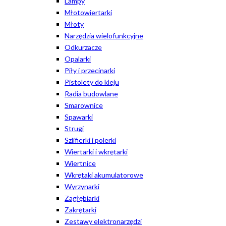
Lampy
Młotowiertarki
Młoty
Narzędzia wielofunkcyjne
Odkurzacze
Opalarki
Piły i przecinarki
Pistolety do kleju
Radia budowlane
Smarownice
Spawarki
Strugi
Szlifierki i polerki
Wiertarki i wkrętarki
Wiertnice
Wkrętaki akumulatorowe
Wyrzynarki
Zagłębiarki
Zakrętarki
Zestawy elektronarzędzi