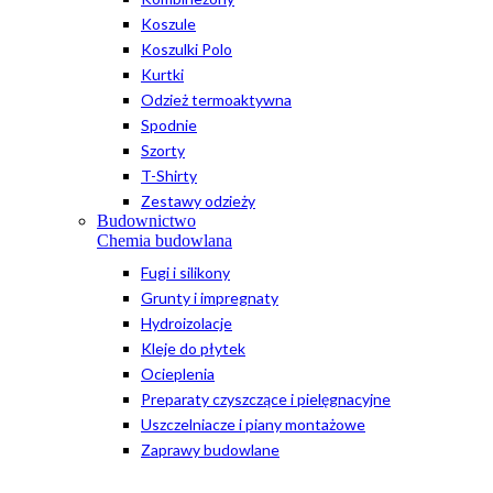
Koszule
Koszulki Polo
Kurtki
Odzież termoaktywna
Spodnie
Szorty
T-Shirty
Zestawy odzieży
Budownictwo
Chemia budowlana
Fugi i silikony
Grunty i impregnaty
Hydroizolacje
Kleje do płytek
Ocieplenia
Preparaty czyszczące i pielęgnacyjne
Uszczelniacze i piany montażowe
Zaprawy budowlane