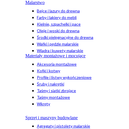
Malarstwo
Bejce i lazury do drewna
Farby i lakiery do mebli
Kielnie, szpachelki i pace
Oleje i woski do drewna
Środki pielęgnacyjne do drewna
Wałki i pędzle malarskie
Wiadra i kuwety malarskie
Materiały montażowe i mocujące
Akcesoria montażowe
Kołki i kotwy
Profile i listwy wykończeniowe
Śruby i nakrętki
Taśmy i siatki zbrojące
Taśmy montażowe
Wkręty
Sprzęt i maszyny budowlane
Agregaty i pistolety malarskie