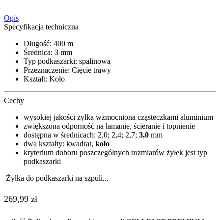
Opis
Specyfikacja techniczna
Długość: 400 m
Średnica: 3 mm
Typ podkaszarki: spalinowa
Przeznaczenie: Cięcie trawy
Kształt: Koło
Cechy
wysokiej jakości żyłka wzmocniona cząsteczkami aluminium
zwiększona odporność na łamanie, ścieranie i topnienie
dostępna w średnicach: 2,0; 2,4; 2,7;
3,0
mm
dwa kształty: kwadrat,
koło
kryterium doboru poszczególnych rozmiarów żyłek jest typ
podkaszarki
Żyłka do podkaszarki na szpuli...
269,99
zł