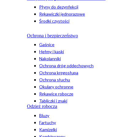
Płyny do dezynfekcji
Rękawiczki jednorazowe
Środki czystości
Ochrona i bezpieczeństwo
Gaśnice
Hełmy i kaski
Nakolanniki
Ochrona dróg oddechowych
Ochrona kręgosłupa
Ochrona słuchu
Okulary ochronne
Rękawice robocze
Tabliczki i znaki
Odzież robocza
Bluzy
Fartuchy
Kamizelki
Kombinezony