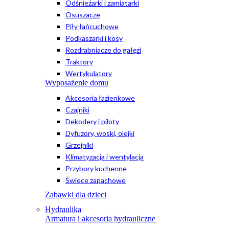
Odśnieżarki i zamiatarki
Osuszacze
Piły łańcuchowe
Podkaszarki i kosy
Rozdrabniacze do gałęzi
Traktory
Wertykulatory
Wyposażenie domu
Akcesoria łazienkowe
Czajniki
Dekodery i piloty
Dyfuzory, woski, olejki
Grzejniki
Klimatyzacja i wentylacja
Przybory kuchenne
Świece zapachowe
Zabawki dla dzieci
Hydraulika
Armatura i akcesoria hydrauliczne