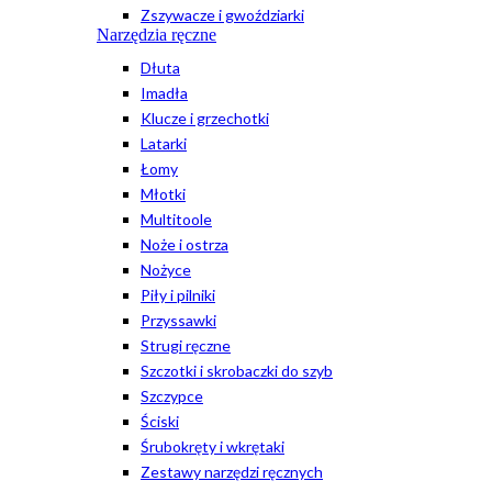
Zszywacze i gwoździarki
Narzędzia ręczne
Dłuta
Imadła
Klucze i grzechotki
Latarki
Łomy
Młotki
Multitoole
Noże i ostrza
Nożyce
Piły i pilniki
Przyssawki
Strugi ręczne
Szczotki i skrobaczki do szyb
Szczypce
Ściski
Śrubokręty i wkrętaki
Zestawy narzędzi ręcznych