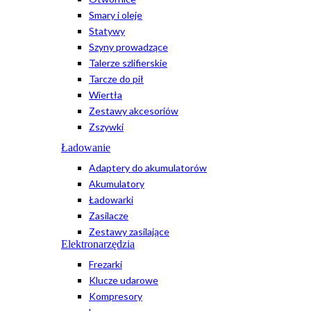
Smary i oleje
Statywy
Szyny prowadzące
Talerze szlifierskie
Tarcze do pił
Wiertła
Zestawy akcesoriów
Zszywki
Ładowanie
Adaptery do akumulatorów
Akumulatory
Ładowarki
Zasilacze
Zestawy zasilające
Elektronarzędzia
Frezarki
Klucze udarowe
Kompresory