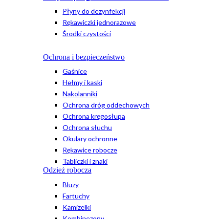
Płyny do dezynfekcji
Rękawiczki jednorazowe
Środki czystości
Ochrona i bezpieczeństwo
Gaśnice
Hełmy i kaski
Nakolanniki
Ochrona dróg oddechowych
Ochrona kręgosłupa
Ochrona słuchu
Okulary ochronne
Rękawice robocze
Tabliczki i znaki
Odzież robocza
Bluzy
Fartuchy
Kamizelki
Kombinezony