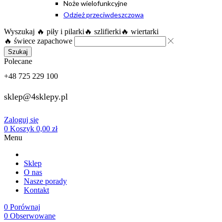
Noże wielofunkcyjne
Odzież przeciwdeszczowa
Wyszukaj
🔥 piły i pilarki
🔥 szlifierki
🔥 wiertarki
🔥 świece zapachowe
Szukaj
Polecane
+48 725 229 100
sklep@4sklepy.pl
Zaloguj się
0
Koszyk
0,00
zł
Menu
Sklep
O nas
Nasze porady
Kontakt
0
Porównaj
0
Obserwowane