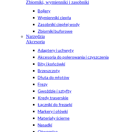
Zbiorniki, wymienniki i zasobniki
Bojlery
Wymienniki ciepła
Zasobniki ciepłej wody
Zbiorniki buforowe
Narzędzia
Akcesoria
Adaptery i uchwyty
Akcesoria do polerowania i czyszczenia
Bity i końcówki
Brzeszczoty
Dłuta do młotów
Frezy
Gwoździe i sztyfty
Kredy traserskie
Łączniki do frezarki
Markery i ołówki
Materiały ścierne
Nasadki
Otwornice