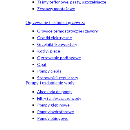
Taśmy teflonowe, pasty, uszczelniacze
Zestawy montażowe
Ogrzewanie i technika grzewcza
Głowice termostatyczne i zawory
Grzałki elektryczne
Grzejniki i konwektory
Kotły i piece
Ogrzewanie podłogowe
Opał
Pompy ciepła
Sterowniki i regulatory
Pompy i uzdatnianie wody
Akcesoria do pomp
Filtry i zmiękczacze wody
Pompy głębinowe
Pompy hydroforowe
Pompy obiegowe