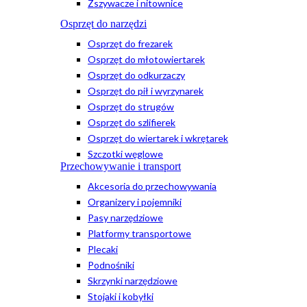
Zszywacze i nitownice
Osprzęt do narzędzi
Osprzęt do frezarek
Osprzęt do młotowiertarek
Osprzęt do odkurzaczy
Osprzęt do pił i wyrzynarek
Osprzęt do strugów
Osprzęt do szlifierek
Osprzęt do wiertarek i wkrętarek
Szczotki węglowe
Przechowywanie i transport
Akcesoria do przechowywania
Organizery i pojemniki
Pasy narzędziowe
Platformy transportowe
Plecaki
Podnośniki
Skrzynki narzędziowe
Stojaki i kobyłki