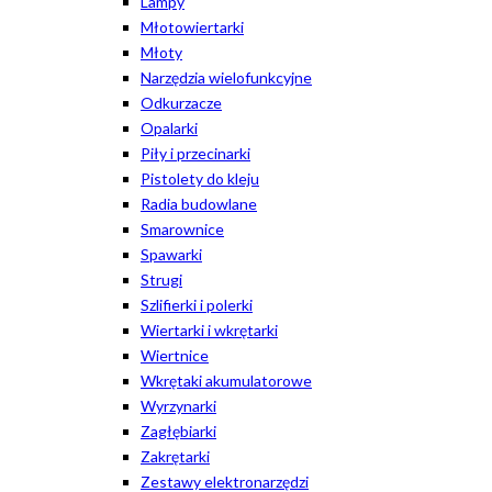
Lampy
Młotowiertarki
Młoty
Narzędzia wielofunkcyjne
Odkurzacze
Opalarki
Piły i przecinarki
Pistolety do kleju
Radia budowlane
Smarownice
Spawarki
Strugi
Szlifierki i polerki
Wiertarki i wkrętarki
Wiertnice
Wkrętaki akumulatorowe
Wyrzynarki
Zagłębiarki
Zakrętarki
Zestawy elektronarzędzi