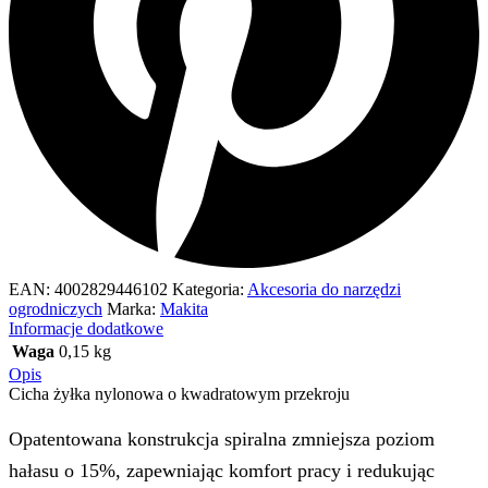
EAN:
4002829446102
Kategoria:
Akcesoria do narzędzi
ogrodniczych
Marka:
Makita
Informacje dodatkowe
Waga
0,15 kg
Opis
Cicha żyłka nylonowa o kwadratowym przekroju
Opatentowana konstrukcja spiralna zmniejsza poziom
hałasu o 15%, zapewniając komfort pracy i redukując