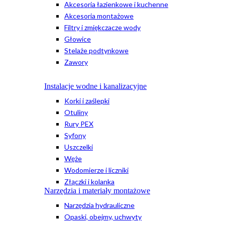
Akcesoria łazienkowe i kuchenne
Akcesoria montażowe
Filtry i zmiękczacze wody
Głowice
Stelaże podtynkowe
Zawory
Instalacje wodne i kanalizacyjne
Korki i zaślepki
Otuliny
Rury PEX
Syfony
Uszczelki
Węże
Wodomierze i liczniki
Złączki i kolanka
Narzędzia i materiały montażowe
Narzędzia hydrauliczne
Opaski, obejmy, uchwyty