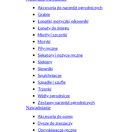
Akcesoria do narzędzi ogrodniczych
Grabie
Łopatki, motyczki, pikowniki
Łopaty do śniegu
Miotły i szczotki
Motyki
Piły ręczne
Sekatory i nożyce ręczne
Siekiery
Siewniki
Spulchniacze
Szpadle i szufle
Trzonki
Widły ogrodnicze
Zestawy narzędzi ogrodniczych
Nawadnianie
Akcesoria do pomp
Dysze do zraszaczy
Opryskiwacze ręczne