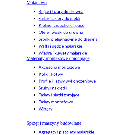
Malarstwo
Bejce i lazury do drewna
Farby i lakiery do mebli
Kielnie, szpachelki i pace
Oleje i woski do drewna
Środki pielęgnacyjne do drewna
Wałki i pędzle malarskie
Wiadra i kuwety malarskie
Materiały montażowe i mocujące
Akcesoria montażowe
Kołki i kotwy
Profile i listwy wykończeniowe
Śruby i nakrętki
Taśmy i siatki zbrojące
Taśmy montażowe
Wkręty
Sprzęt i maszyny budowlane
Agregaty i pistolety malarskie