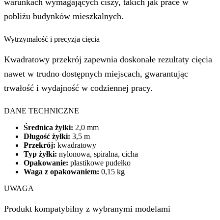
warunkach wymagających ciszy, takich jak prace w
pobliżu budynków mieszkalnych.
Wytrzymałość i precyzja cięcia
Kwadratowy przekrój zapewnia doskonałe rezultaty cięcia
nawet w trudno dostępnych miejscach, gwarantując
trwałość i wydajność w codziennej pracy.
DANE TECHNICZNE
Średnica żyłki:
2,0 mm
Długość żyłki:
3,5 m
Przekrój:
kwadratowy
Typ żyłki:
nylonowa, spiralna, cicha
Opakowanie:
plastikowe pudełko
Waga z opakowaniem:
0,15 kg
UWAGA
Produkt kompatybilny z wybranymi modelami