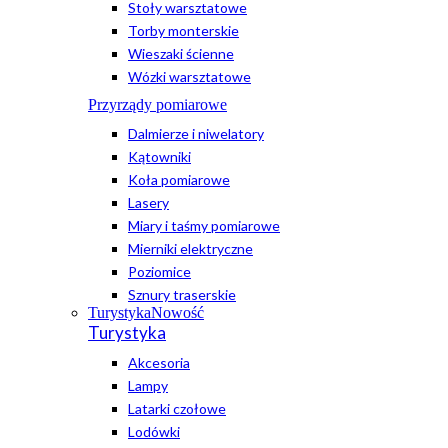
Stoły warsztatowe
Torby monterskie
Wieszaki ścienne
Wózki warsztatowe
Przyrządy pomiarowe
Dalmierze i niwelatory
Kątowniki
Koła pomiarowe
Lasery
Miary i taśmy pomiarowe
Mierniki elektryczne
Poziomice
Sznury traserskie
Turystyka
Nowość
Turystyka
Akcesoria
Lampy
Latarki czołowe
Lodówki