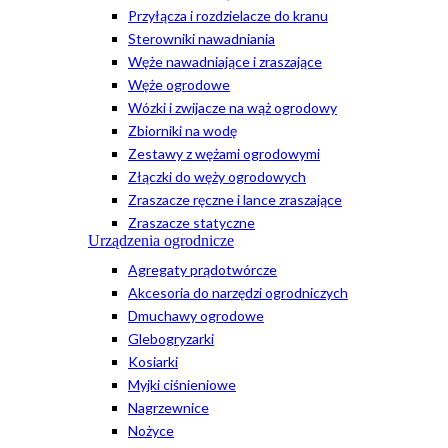
Przyłącza i rozdzielacze do kranu
Sterowniki nawadniania
Węże nawadniające i zraszające
Węże ogrodowe
Wózki i zwijacze na wąż ogrodowy
Zbiorniki na wodę
Zestawy z wężami ogrodowymi
Złączki do węży ogrodowych
Zraszacze ręczne i lance zraszające
Zraszacze statyczne
Urządzenia ogrodnicze
Agregaty prądotwórcze
Akcesoria do narzędzi ogrodniczych
Dmuchawy ogrodowe
Glebogryzarki
Kosiarki
Myjki ciśnieniowe
Nagrzewnice
Nożyce