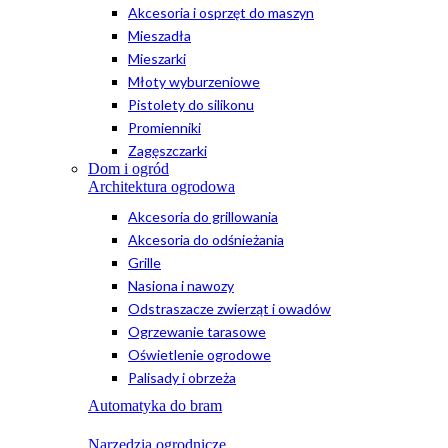
Akcesoria i osprzęt do maszyn
Mieszadła
Mieszarki
Młoty wyburzeniowe
Pistolety do silikonu
Promienniki
Zagęszczarki
Dom i ogród
Architektura ogrodowa
Akcesoria do grillowania
Akcesoria do odśnieżania
Grille
Nasiona i nawozy
Odstraszacze zwierząt i owadów
Ogrzewanie tarasowe
Oświetlenie ogrodowe
Palisady i obrzeża
Automatyka do bram
Narzędzia ogrodnicze