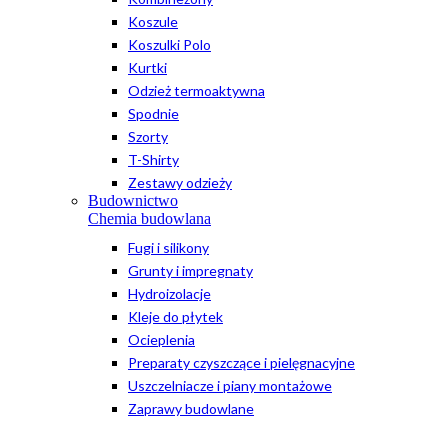
Koszule
Koszulki Polo
Kurtki
Odzież termoaktywna
Spodnie
Szorty
T-Shirty
Zestawy odzieży
Budownictwo
Chemia budowlana
Fugi i silikony
Grunty i impregnaty
Hydroizolacje
Kleje do płytek
Ocieplenia
Preparaty czyszczące i pielęgnacyjne
Uszczelniacze i piany montażowe
Zaprawy budowlane