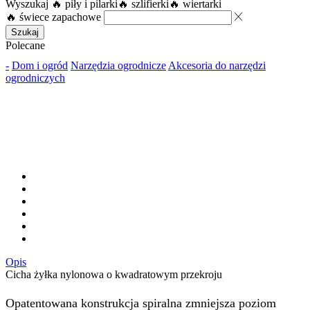
Wyszukaj
🔥 piły i pilarki
🔥 szlifierki
🔥 wiertarki
🔥 świece zapachowe
Szukaj
Polecane
-
Dom i ogród
Narzędzia ogrodnicze
Akcesoria do narzędzi
ogrodniczych
Opis
Cicha żyłka nylonowa o kwadratowym przekroju
Opatentowana konstrukcja spiralna zmniejsza poziom