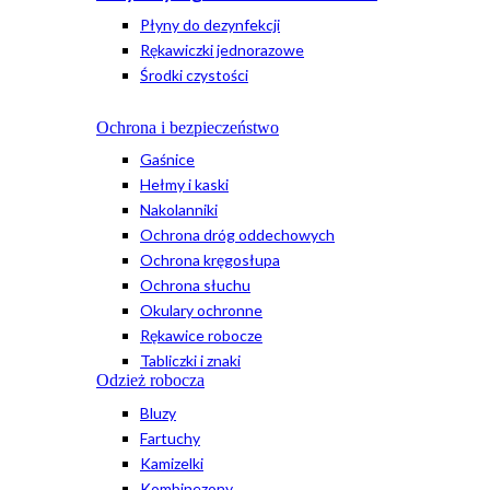
Płyny do dezynfekcji
Rękawiczki jednorazowe
Środki czystości
Ochrona i bezpieczeństwo
Gaśnice
Hełmy i kaski
Nakolanniki
Ochrona dróg oddechowych
Ochrona kręgosłupa
Ochrona słuchu
Okulary ochronne
Rękawice robocze
Tabliczki i znaki
Odzież robocza
Bluzy
Fartuchy
Kamizelki
Kombinezony