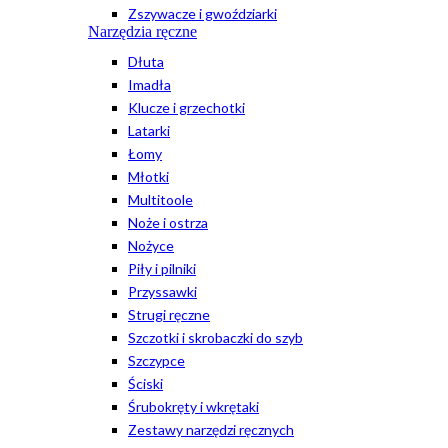
Zszywacze i gwoździarki
Narzędzia ręczne
Dłuta
Imadła
Klucze i grzechotki
Latarki
Łomy
Młotki
Multitoole
Noże i ostrza
Nożyce
Piły i pilniki
Przyssawki
Strugi ręczne
Szczotki i skrobaczki do szyb
Szczypce
Ściski
Śrubokręty i wkrętaki
Zestawy narzędzi ręcznych