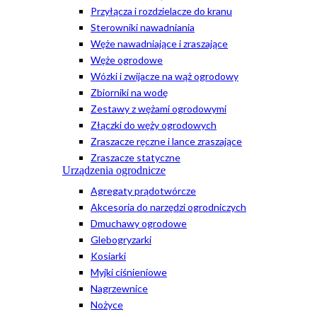
Przyłącza i rozdzielacze do kranu
Sterowniki nawadniania
Węże nawadniające i zraszające
Węże ogrodowe
Wózki i zwijacze na wąż ogrodowy
Zbiorniki na wodę
Zestawy z wężami ogrodowymi
Złączki do węży ogrodowych
Zraszacze ręczne i lance zraszające
Zraszacze statyczne
Urządzenia ogrodnicze
Agregaty prądotwórcze
Akcesoria do narzędzi ogrodniczych
Dmuchawy ogrodowe
Glebogryzarki
Kosiarki
Myjki ciśnieniowe
Nagrzewnice
Nożyce