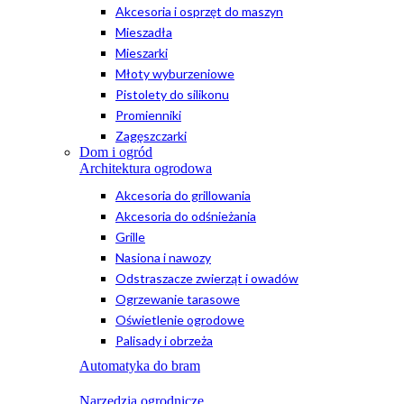
Akcesoria i osprzęt do maszyn
Mieszadła
Mieszarki
Młoty wyburzeniowe
Pistolety do silikonu
Promienniki
Zagęszczarki
Dom i ogród
Architektura ogrodowa
Akcesoria do grillowania
Akcesoria do odśnieżania
Grille
Nasiona i nawozy
Odstraszacze zwierząt i owadów
Ogrzewanie tarasowe
Oświetlenie ogrodowe
Palisady i obrzeża
Automatyka do bram
Narzędzia ogrodnicze