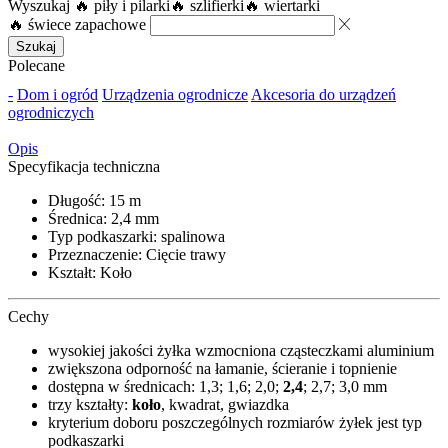
Wyszukaj
🔥 piły i pilarki
🔥 szlifierki
🔥 wiertarki
🔥 świece zapachowe
Szukaj
Polecane
-
Dom i ogród
Urządzenia ogrodnicze
Akcesoria do urządzeń
ogrodniczych
Opis
Specyfikacja techniczna
Długość: 15 m
Średnica: 2,4 mm
Typ podkaszarki: spalinowa
Przeznaczenie: Cięcie trawy
Kształt: Koło
Cechy
wysokiej jakości żyłka wzmocniona cząsteczkami aluminium
zwiększona odporność na łamanie, ścieranie i topnienie
dostępna w średnicach: 1,3; 1,6; 2,0;
2,4
; 2,7; 3,0 mm
trzy kształty:
koło
, kwadrat, gwiazdka
kryterium doboru poszczególnych rozmiarów żyłek jest typ
podkaszarki