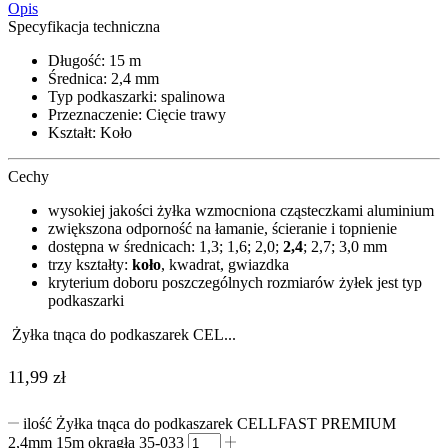
Opis
Specyfikacja techniczna
Długość: 15 m
Średnica: 2,4 mm
Typ podkaszarki: spalinowa
Przeznaczenie: Cięcie trawy
Kształt: Koło
Cechy
wysokiej jakości żyłka wzmocniona cząsteczkami aluminium
zwiększona odporność na łamanie, ścieranie i topnienie
dostępna w średnicach: 1,3; 1,6; 2,0;
2,4
; 2,7; 3,0 mm
trzy kształty:
koło
, kwadrat, gwiazdka
kryterium doboru poszczególnych rozmiarów żyłek jest typ
podkaszarki
Żyłka tnąca do podkaszarek CEL...
11,99
zł
ilość Żyłka tnąca do podkaszarek CELLFAST PREMIUM
2,4mm 15m okrągła 35-033