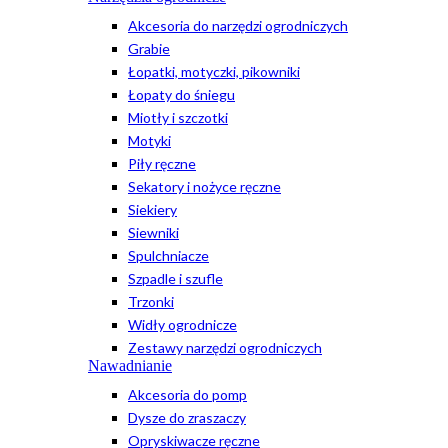
Akcesoria do narzędzi ogrodniczych
Grabie
Łopatki, motyczki, pikowniki
Łopaty do śniegu
Miotły i szczotki
Motyki
Piły ręczne
Sekatory i nożyce ręczne
Siekiery
Siewniki
Spulchniacze
Szpadle i szufle
Trzonki
Widły ogrodnicze
Zestawy narzędzi ogrodniczych
Nawadnianie
Akcesoria do pomp
Dysze do zraszaczy
Opryskiwacze ręczne