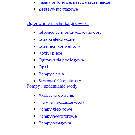
Taśmy teflonowe, pasty, uszczelniacze
Zestawy montażowe
Ogrzewanie i technika grzewcza
Głowice termostatyczne i zawory
Grzałki elektryczne
Grzejniki i konwektory
Kotły i piece
Ogrzewanie podłogowe
Opał
Pompy ciepła
Sterowniki i regulatory
Pompy i uzdatnianie wody
Akcesoria do pomp
Filtry i zmiękczacze wody
Pompy głębinowe
Pompy hydroforowe
Pompy obiegowe