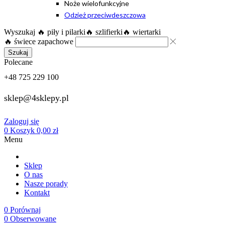
Noże wielofunkcyjne
Odzież przeciwdeszczowa
Wyszukaj
🔥 piły i pilarki
🔥 szlifierki
🔥 wiertarki
🔥 świece zapachowe
Szukaj
Polecane
+48 725 229 100
sklep@4sklepy.pl
Zaloguj się
0
Koszyk
0,00
zł
Menu
Sklep
O nas
Nasze porady
Kontakt
0
Porównaj
0
Obserwowane