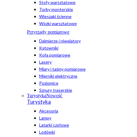
Stoły warsztatowe
Torby monterskie
Wieszaki ścienne
Wózki warsztatowe
Przyrządy pomiarowe
Dalmierze i niwelatory
Kątowniki
Koła pomiarowe
Lasery
Miary i taśmy pomiarowe
Mierniki elektryczne
Poziomice
Sznury traserskie
Turystyka
Nowość
Turystyka
Akcesoria
Lampy
Latarki czołowe
Lodówki