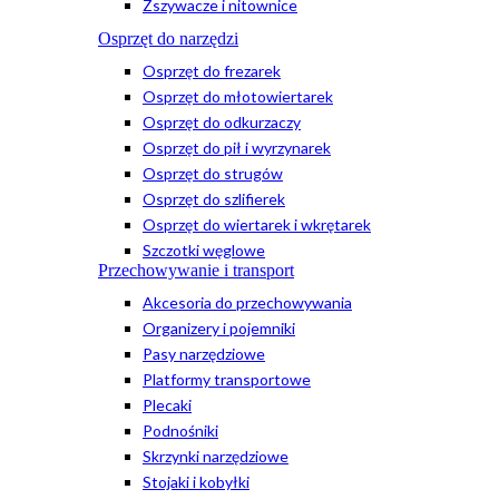
Zszywacze i nitownice
Osprzęt do narzędzi
Osprzęt do frezarek
Osprzęt do młotowiertarek
Osprzęt do odkurzaczy
Osprzęt do pił i wyrzynarek
Osprzęt do strugów
Osprzęt do szlifierek
Osprzęt do wiertarek i wkrętarek
Szczotki węglowe
Przechowywanie i transport
Akcesoria do przechowywania
Organizery i pojemniki
Pasy narzędziowe
Platformy transportowe
Plecaki
Podnośniki
Skrzynki narzędziowe
Stojaki i kobyłki