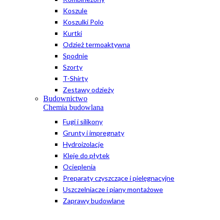
Koszule
Koszulki Polo
Kurtki
Odzież termoaktywna
Spodnie
Szorty
T-Shirty
Zestawy odzieży
Budownictwo
Chemia budowlana
Fugi i silikony
Grunty i impregnaty
Hydroizolacje
Kleje do płytek
Ocieplenia
Preparaty czyszczące i pielęgnacyjne
Uszczelniacze i piany montażowe
Zaprawy budowlane