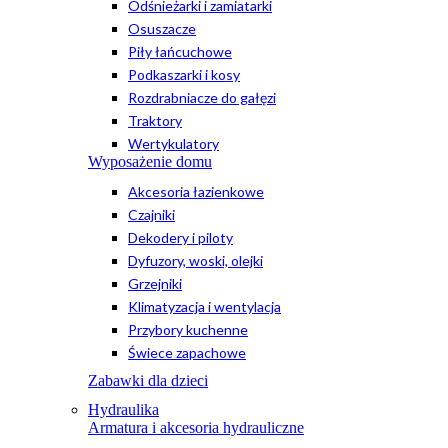
Odśnieżarki i zamiatarki
Osuszacze
Piły łańcuchowe
Podkaszarki i kosy
Rozdrabniacze do gałęzi
Traktory
Wertykulatory
Wyposażenie domu
Akcesoria łazienkowe
Czajniki
Dekodery i piloty
Dyfuzory, woski, olejki
Grzejniki
Klimatyzacja i wentylacja
Przybory kuchenne
Świece zapachowe
Zabawki dla dzieci
Hydraulika
Armatura i akcesoria hydrauliczne