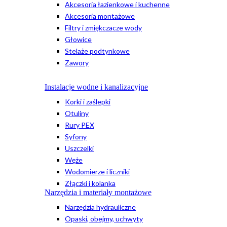
Akcesoria łazienkowe i kuchenne
Akcesoria montażowe
Filtry i zmiękczacze wody
Głowice
Stelaże podtynkowe
Zawory
Instalacje wodne i kanalizacyjne
Korki i zaślepki
Otuliny
Rury PEX
Syfony
Uszczelki
Węże
Wodomierze i liczniki
Złączki i kolanka
Narzędzia i materiały montażowe
Narzędzia hydrauliczne
Opaski, obejmy, uchwyty