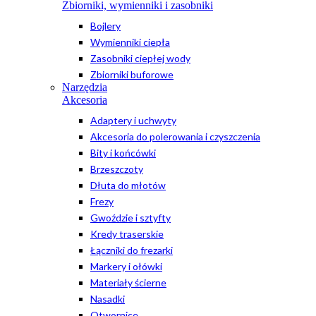
Zbiorniki, wymienniki i zasobniki
Bojlery
Wymienniki ciepła
Zasobniki ciepłej wody
Zbiorniki buforowe
Narzędzia
Akcesoria
Adaptery i uchwyty
Akcesoria do polerowania i czyszczenia
Bity i końcówki
Brzeszczoty
Dłuta do młotów
Frezy
Gwoździe i sztyfty
Kredy traserskie
Łączniki do frezarki
Markery i ołówki
Materiały ścierne
Nasadki
Otwornice