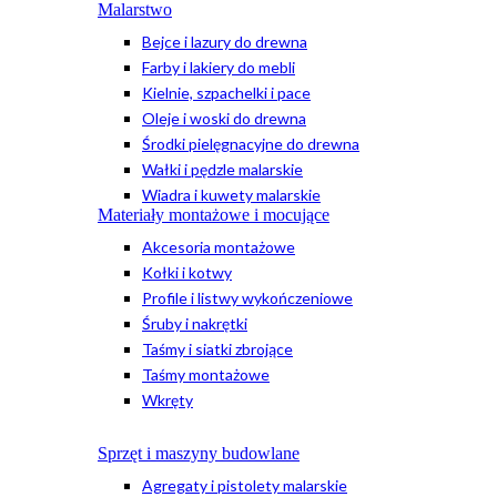
Malarstwo
Bejce i lazury do drewna
Farby i lakiery do mebli
Kielnie, szpachelki i pace
Oleje i woski do drewna
Środki pielęgnacyjne do drewna
Wałki i pędzle malarskie
Wiadra i kuwety malarskie
Materiały montażowe i mocujące
Akcesoria montażowe
Kołki i kotwy
Profile i listwy wykończeniowe
Śruby i nakrętki
Taśmy i siatki zbrojące
Taśmy montażowe
Wkręty
Sprzęt i maszyny budowlane
Agregaty i pistolety malarskie