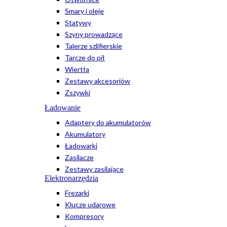
Smary i oleje
Statywy
Szyny prowadzące
Talerze szlifierskie
Tarcze do pił
Wiertła
Zestawy akcesoriów
Zszywki
Ładowanie
Adaptery do akumulatorów
Akumulatory
Ładowarki
Zasilacze
Zestawy zasilające
Elektronarzędzia
Frezarki
Klucze udarowe
Kompresory