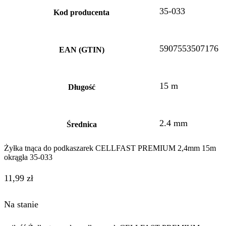
35-033
Kod producenta
5907553507176
EAN (GTIN)
15 m
Długość
2.4 mm
Średnica
Żyłka tnąca do podkaszarek CELLFAST PREMIUM 2,4mm 15m
okrągła 35-033
11,99
zł
Na stanie