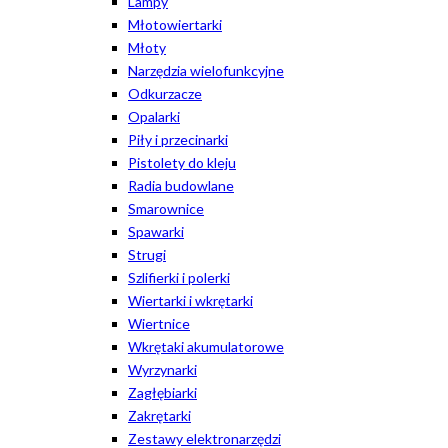
Lampy
Młotowiertarki
Młoty
Narzędzia wielofunkcyjne
Odkurzacze
Opalarki
Piły i przecinarki
Pistolety do kleju
Radia budowlane
Smarownice
Spawarki
Strugi
Szlifierki i polerki
Wiertarki i wkrętarki
Wiertnice
Wkrętaki akumulatorowe
Wyrzynarki
Zagłębiarki
Zakrętarki
Zestawy elektronarzędzi