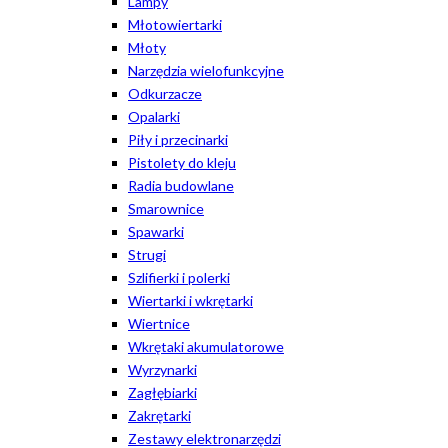
Lampy
Młotowiertarki
Młoty
Narzędzia wielofunkcyjne
Odkurzacze
Opalarki
Piły i przecinarki
Pistolety do kleju
Radia budowlane
Smarownice
Spawarki
Strugi
Szlifierki i polerki
Wiertarki i wkrętarki
Wiertnice
Wkrętaki akumulatorowe
Wyrzynarki
Zagłębiarki
Zakrętarki
Zestawy elektronarzędzi