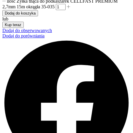
ilość Żyłka tnąca do podkaszarek CELLFAST PREMIUM
2,7mm 15m okrągła 35-035
Dodaj do koszyka
lub
Kup teraz
Dodaj do obserwowanych
Dodaj do porówniania