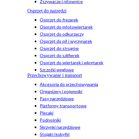
Zszywacze i nitownice
Osprzęt do narzędzi
Osprzęt do frezarek
Osprzęt do młotowiertarek
Osprzęt do odkurzaczy
Osprzęt do pił i wyrzynarek
Osprzęt do strugów
Osprzęt do szlifierek
Osprzęt do wiertarek i wkrętarek
Szczotki węglowe
Przechowywanie i transport
Akcesoria do przechowywania
Organizery i pojemniki
Pasy narzędziowe
Platformy transportowe
Plecaki
Podnośniki
Skrzynki narzędziowe
Stojaki i kobyłki