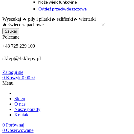
Noże wielofunkcyjne
Odzież przeciwdeszczowa
Wyszukaj
🔥 piły i pilarki
🔥 szlifierki
🔥 wiertarki
🔥 świece zapachowe
Szukaj
Polecane
+48 725 229 100
sklep@4sklepy.pl
Zaloguj się
0
Koszyk
0,00
zł
Menu
Sklep
O nas
Nasze porady
Kontakt
0
Porównaj
0
Obserwowane