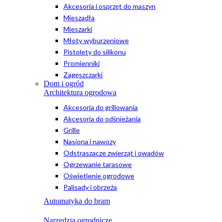
Akcesoria i osprzęt do maszyn
Mieszadła
Mieszarki
Młoty wyburzeniowe
Pistolety do silikonu
Promienniki
Zagęszczarki
Dom i ogród
Architektura ogrodowa
Akcesoria do grillowania
Akcesoria do odśnieżania
Grille
Nasiona i nawozy
Odstraszacze zwierząt i owadów
Ogrzewanie tarasowe
Oświetlenie ogrodowe
Palisady i obrzeża
Automatyka do bram
Narzędzia ogrodnicze