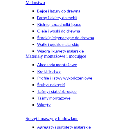
Malarstwo
Bejce i lazury do drewna
Farby i lakiery do mebli
Kielnie, szpachelki i pace
Oleje i woski do drewna
Środki pielęgnacyjne do drewna
Wałki i pędzle malarskie
Wiadra i kuwety malarskie
Materiały montażowe i mocujące
Akcesoria montażowe
Kołki i kotwy
Profile i listwy wykończeniowe
Śruby i nakrętki
Taśmy i siatki zbrojące
Taśmy montażowe
Wkręty
Sprzęt i maszyny budowlane
Agregaty i pistolety malarskie