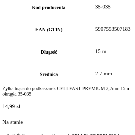
35-035
Kod producenta
5907553507183
EAN (GTIN)
15 m
Długość
2.7 mm
Średnica
Żyłka tnąca do podkaszarek CELLFAST PREMIUM 2,7mm 15m
okrągła 35-035
14,99
zł
Na stanie