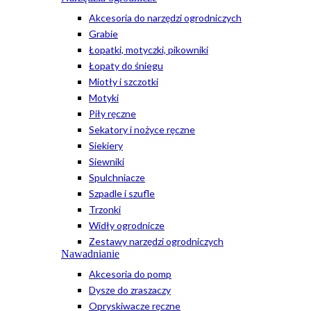
Akcesoria do narzędzi ogrodniczych
Grabie
Łopatki, motyczki, pikowniki
Łopaty do śniegu
Miotły i szczotki
Motyki
Piły ręczne
Sekatory i nożyce ręczne
Siekiery
Siewniki
Spulchniacze
Szpadle i szufle
Trzonki
Widły ogrodnicze
Zestawy narzędzi ogrodniczych
Nawadnianie
Akcesoria do pomp
Dysze do zraszaczy
Opryskiwacze ręczne