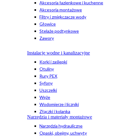
Akcesoria łazienkowe i kuchenne
Akcesoria montażowe
Filtry i zmiękczacze wody
Głowice
Stelaże podtynkowe
Zawory
Instalacje wodne i kanalizacyjne
Korki i zaślepki
Otuliny
Rury PEX
Syfony
Uszczelki
Węże
Wodomierze i liczniki
Złączki i kolanka
Narzędzia i materiały montażowe
Narzędzia hydrauliczne
Opaski, obejmy, uchwyty