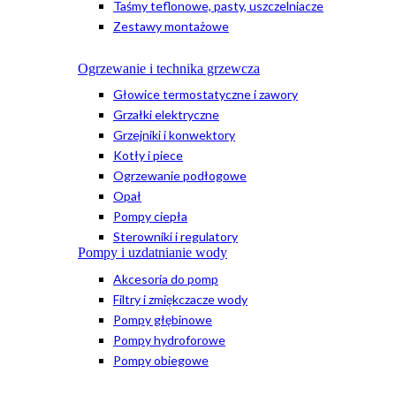
Taśmy teflonowe, pasty, uszczelniacze
Zestawy montażowe
Ogrzewanie i technika grzewcza
Głowice termostatyczne i zawory
Grzałki elektryczne
Grzejniki i konwektory
Kotły i piece
Ogrzewanie podłogowe
Opał
Pompy ciepła
Sterowniki i regulatory
Pompy i uzdatnianie wody
Akcesoria do pomp
Filtry i zmiękczacze wody
Pompy głębinowe
Pompy hydroforowe
Pompy obiegowe