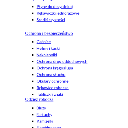
Płyny do dezynfekcji
Rękawiczki jednorazowe
Środki czystości
Ochrona i bezpieczeństwo
Gaśnice
Hełmy i kaski
Nakolanniki
Ochrona dróg oddechowych
Ochrona kręgosłupa
Ochrona słuchu
Okulary ochronne
Rękawice robocze
Tabliczki i znaki
Odzież robocza
Bluzy
Fartuchy
Kamizelki
Kombinezony