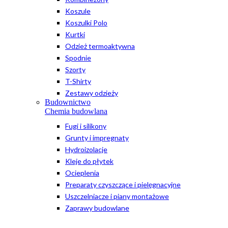
Koszule
Koszulki Polo
Kurtki
Odzież termoaktywna
Spodnie
Szorty
T-Shirty
Zestawy odzieży
Budownictwo
Chemia budowlana
Fugi i silikony
Grunty i impregnaty
Hydroizolacje
Kleje do płytek
Ocieplenia
Preparaty czyszczące i pielęgnacyjne
Uszczelniacze i piany montażowe
Zaprawy budowlane