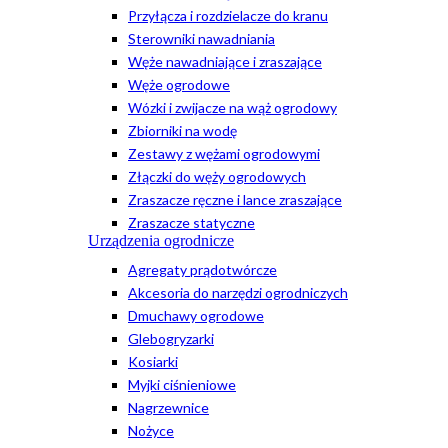
Przyłącza i rozdzielacze do kranu
Sterowniki nawadniania
Węże nawadniające i zraszające
Węże ogrodowe
Wózki i zwijacze na wąż ogrodowy
Zbiorniki na wodę
Zestawy z wężami ogrodowymi
Złączki do węży ogrodowych
Zraszacze ręczne i lance zraszające
Zraszacze statyczne
Urządzenia ogrodnicze
Agregaty prądotwórcze
Akcesoria do narzędzi ogrodniczych
Dmuchawy ogrodowe
Glebogryzarki
Kosiarki
Myjki ciśnieniowe
Nagrzewnice
Nożyce