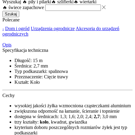
Wyszukaj
🔥 piły i pilarki
🔥 szlifierki
🔥 wiertarki
🔥 świece zapachowe
Szukaj
Polecane
-
Dom i ogród
Urządzenia ogrodnicze
Akcesoria do urządzeń
ogrodniczych
Opis
Specyfikacja techniczna
Długość: 15 m
Średnica: 2,7 mm
Typ podkaszarki: spalinowa
Przeznaczenie: Cięcie trawy
Kształt: Koło
Cechy
wysokiej jakości żyłka wzmocniona cząsteczkami aluminium
zwiększona odporność na łamanie, ścieranie i topnienie
dostępna w średnicach: 1,3; 1,6; 2,0; 2,4;
2,7
; 3,0 mm
trzy kształty:
koło
, kwadrat, gwiazdka
kryterium doboru poszczególnych rozmiarów żyłek jest typ
podkaszarki