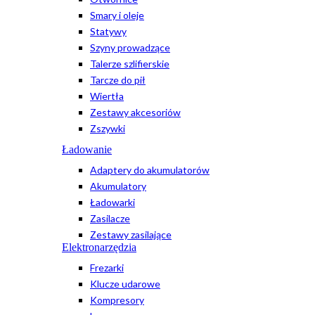
Smary i oleje
Statywy
Szyny prowadzące
Talerze szlifierskie
Tarcze do pił
Wiertła
Zestawy akcesoriów
Zszywki
Ładowanie
Adaptery do akumulatorów
Akumulatory
Ładowarki
Zasilacze
Zestawy zasilające
Elektronarzędzia
Frezarki
Klucze udarowe
Kompresory