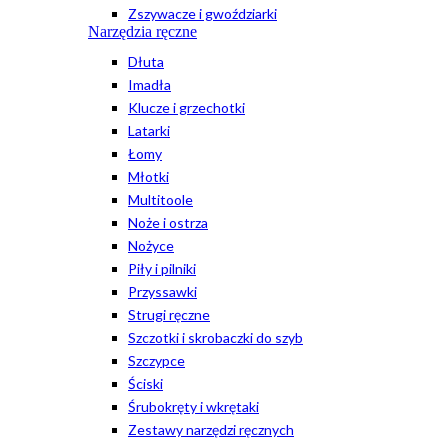
Zszywacze i gwoździarki
Narzędzia ręczne
Dłuta
Imadła
Klucze i grzechotki
Latarki
Łomy
Młotki
Multitoole
Noże i ostrza
Nożyce
Piły i pilniki
Przyssawki
Strugi ręczne
Szczotki i skrobaczki do szyb
Szczypce
Ściski
Śrubokręty i wkrętaki
Zestawy narzędzi ręcznych