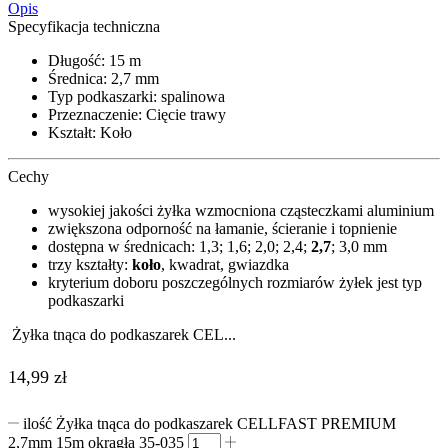
Opis
Specyfikacja techniczna
Długość: 15 m
Średnica: 2,7 mm
Typ podkaszarki: spalinowa
Przeznaczenie: Cięcie trawy
Kształt: Koło
Cechy
wysokiej jakości żyłka wzmocniona cząsteczkami aluminium
zwiększona odporność na łamanie, ścieranie i topnienie
dostępna w średnicach: 1,3; 1,6; 2,0; 2,4;
2,7
; 3,0 mm
trzy kształty:
koło
, kwadrat, gwiazdka
kryterium doboru poszczególnych rozmiarów żyłek jest typ
podkaszarki
Żyłka tnąca do podkaszarek CEL...
14,99
zł
ilość Żyłka tnąca do podkaszarek CELLFAST PREMIUM
2,7mm 15m okrągła 35-035