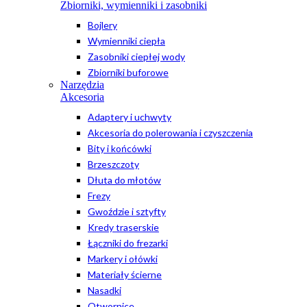
Zbiorniki, wymienniki i zasobniki
Bojlery
Wymienniki ciepła
Zasobniki ciepłej wody
Zbiorniki buforowe
Narzędzia
Akcesoria
Adaptery i uchwyty
Akcesoria do polerowania i czyszczenia
Bity i końcówki
Brzeszczoty
Dłuta do młotów
Frezy
Gwoździe i sztyfty
Kredy traserskie
Łączniki do frezarki
Markery i ołówki
Materiały ścierne
Nasadki
Otwornice