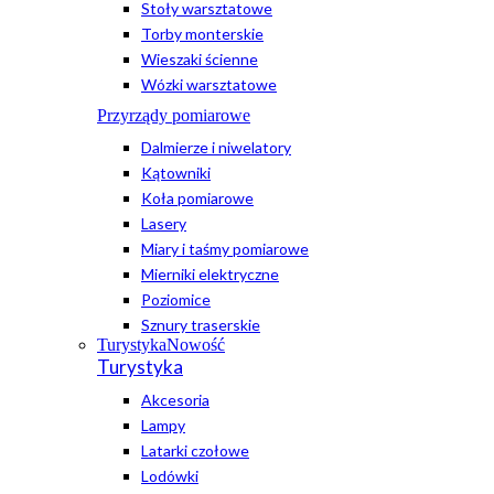
Stoły warsztatowe
Torby monterskie
Wieszaki ścienne
Wózki warsztatowe
Przyrządy pomiarowe
Dalmierze i niwelatory
Kątowniki
Koła pomiarowe
Lasery
Miary i taśmy pomiarowe
Mierniki elektryczne
Poziomice
Sznury traserskie
Turystyka
Nowość
Turystyka
Akcesoria
Lampy
Latarki czołowe
Lodówki