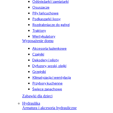
Odśnieżarki i zamiatarki
Osuszacze
Piły łańcuchowe
Podkaszarki i kosy
Rozdrabniacze do gałęzi
Traktory
Wertykulatory
Wyposażenie domu
Akcesoria łazienkowe
Czajniki
Dekodery i piloty
Dyfuzory, woski, olejki
Grzejniki
Klimatyzacja i wentylacja
Przybory kuchenne
Świece zapachowe
Zabawki dla dzieci
Hydraulika
Armatura i akcesoria hydrauliczne