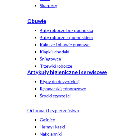
Skarpety
Obuwie
Buty robocze bez podnoska
Buty robocze z podnoskiem
Kalosze i obuwie gumowe
Klapki i chodaki
Śniegowce
Trzewiki robocze
Artykuły higieniczne i serwisowe
Płyny do dezynfekcji
Rękawiczki jednorazowe
Środki czystości
Ochrona i bezpieczeństwo
Gaśnice
Hełmy i kaski
Nakolanniki