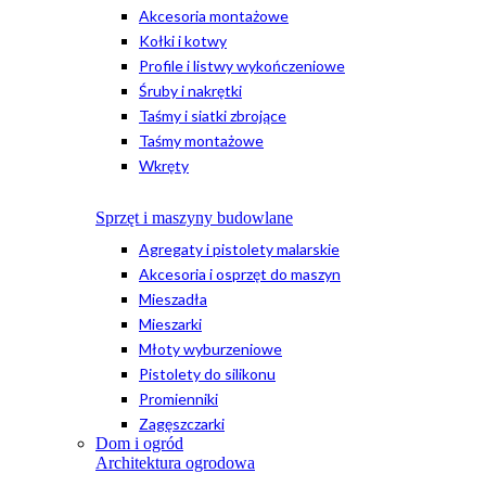
Akcesoria montażowe
Kołki i kotwy
Profile i listwy wykończeniowe
Śruby i nakrętki
Taśmy i siatki zbrojące
Taśmy montażowe
Wkręty
Sprzęt i maszyny budowlane
Agregaty i pistolety malarskie
Akcesoria i osprzęt do maszyn
Mieszadła
Mieszarki
Młoty wyburzeniowe
Pistolety do silikonu
Promienniki
Zagęszczarki
Dom i ogród
Architektura ogrodowa