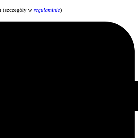
h (szczegóły w
regulaminie
)