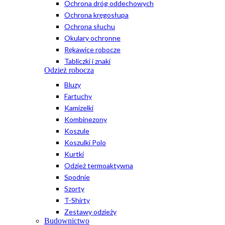
Ochrona dróg oddechowych
Ochrona kręgosłupa
Ochrona słuchu
Okulary ochronne
Rękawice robocze
Tabliczki i znaki
Odzież robocza
Bluzy
Fartuchy
Kamizelki
Kombinezony
Koszule
Koszulki Polo
Kurtki
Odzież termoaktywna
Spodnie
Szorty
T-Shirty
Zestawy odzieży
Budownictwo