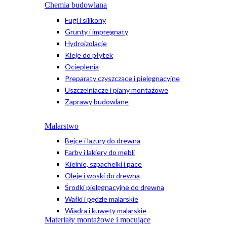
Chemia budowlana
Fugi i silikony
Grunty i impregnaty
Hydroizolacje
Kleje do płytek
Ocieplenia
Preparaty czyszczące i pielęgnacyjne
Uszczelniacze i piany montażowe
Zaprawy budowlane
Malarstwo
Bejce i lazury do drewna
Farby i lakiery do mebli
Kielnie, szpachelki i pace
Oleje i woski do drewna
Środki pielęgnacyjne do drewna
Wałki i pędzle malarskie
Wiadra i kuwety malarskie
Materiały montażowe i mocujące