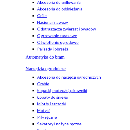
Akcesoria do grillowania
Akcesoria do odśnieżania
Grille
Nasiona i nawozy
Odstraszacze zwierząt i owadów
Ogrzewanie tarasowe
Oświetlenie ogrodowe
Palisady i obrzeża
Automatyka do bram
Narzędzia ogrodnicze
Akcesoria do narzędzi ogrodniczych
Grabie
Łopatki, motyczki, pikowniki
Łopaty do śniegu
Miotły i szczotki
Motyki
Piły ręczne
Sekatory i nożyce ręczne