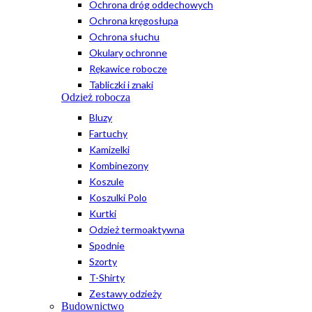
Ochrona dróg oddechowych
Ochrona kręgosłupa
Ochrona słuchu
Okulary ochronne
Rękawice robocze
Tabliczki i znaki
Odzież robocza
Bluzy
Fartuchy
Kamizelki
Kombinezony
Koszule
Koszulki Polo
Kurtki
Odzież termoaktywna
Spodnie
Szorty
T-Shirty
Zestawy odzieży
Budownictwo