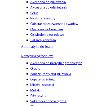
Akcesoria do grillowania
Akcesoria do odśnieżania
Grille
Nasiona i nawozy
Odstraszacze zwierząt i owadów
Ogrzewanie tarasowe
Oświetlenie ogrodowe
Palisady i obrzeża
Automatyka do bram
Narzędzia ogrodnicze
Akcesoria do narzędzi ogrodniczych
Grabie
Łopatki, motyczki, pikowniki
Łopaty do śniegu
Miotły i szczotki
Motyki
Piły ręczne
Sekatory i nożyce ręczne