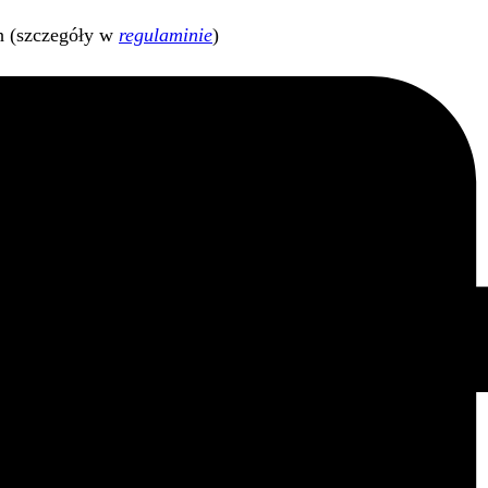
h (szczegóły w
regulaminie
)