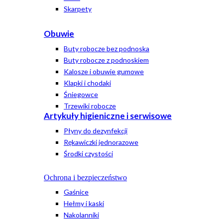
Skarpety
Obuwie
Buty robocze bez podnoska
Buty robocze z podnoskiem
Kalosze i obuwie gumowe
Klapki i chodaki
Śniegowce
Trzewiki robocze
Artykuły higieniczne i serwisowe
Płyny do dezynfekcji
Rękawiczki jednorazowe
Środki czystości
Ochrona i bezpieczeństwo
Gaśnice
Hełmy i kaski
Nakolanniki