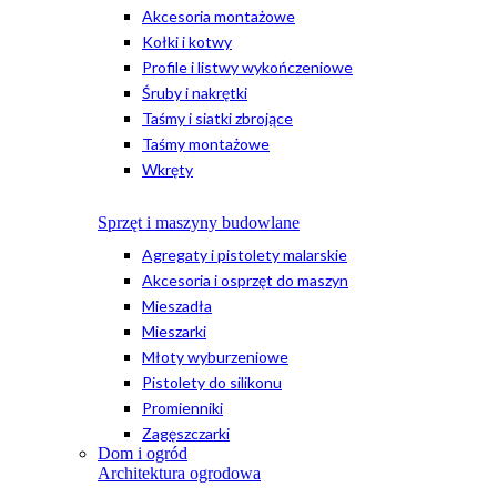
Akcesoria montażowe
Kołki i kotwy
Profile i listwy wykończeniowe
Śruby i nakrętki
Taśmy i siatki zbrojące
Taśmy montażowe
Wkręty
Sprzęt i maszyny budowlane
Agregaty i pistolety malarskie
Akcesoria i osprzęt do maszyn
Mieszadła
Mieszarki
Młoty wyburzeniowe
Pistolety do silikonu
Promienniki
Zagęszczarki
Dom i ogród
Architektura ogrodowa