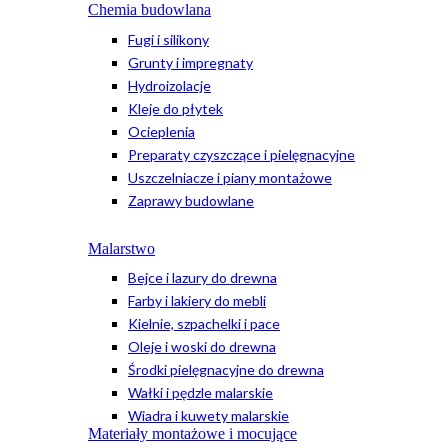
Chemia budowlana
Fugi i silikony
Grunty i impregnaty
Hydroizolacje
Kleje do płytek
Ocieplenia
Preparaty czyszczące i pielęgnacyjne
Uszczelniacze i piany montażowe
Zaprawy budowlane
Malarstwo
Bejce i lazury do drewna
Farby i lakiery do mebli
Kielnie, szpachelki i pace
Oleje i woski do drewna
Środki pielęgnacyjne do drewna
Wałki i pędzle malarskie
Wiadra i kuwety malarskie
Materiały montażowe i mocujące