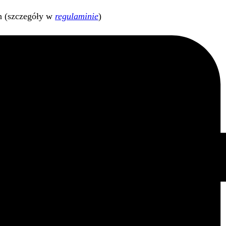
h (szczegóły w
regulaminie
)