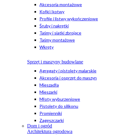
Akcesoria montażowe
Kołki i kotwy
Profile i listwy wykończeniowe
Śruby i nakrętki
Taśmy i siatki zbrojące
Taśmy montażowe
Wkręty
Sprzęt i maszyny budowlane
Agregaty i pistolety malarskie
Akcesoria i osprzęt do maszyn
Mieszadła
Mieszarki
Młoty wyburzeniowe
Pistolety do silikonu
Promienniki
Zagęszczarki
Dom i ogród
Architektura ogrodowa