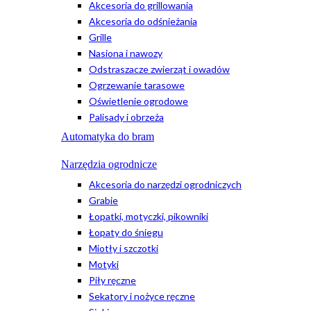
Akcesoria do grillowania
Akcesoria do odśnieżania
Grille
Nasiona i nawozy
Odstraszacze zwierząt i owadów
Ogrzewanie tarasowe
Oświetlenie ogrodowe
Palisady i obrzeża
Automatyka do bram
Narzędzia ogrodnicze
Akcesoria do narzędzi ogrodniczych
Grabie
Łopatki, motyczki, pikowniki
Łopaty do śniegu
Miotły i szczotki
Motyki
Piły ręczne
Sekatory i nożyce ręczne