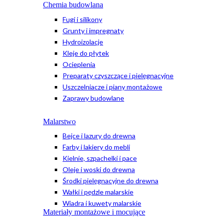
Chemia budowlana
Fugi i silikony
Grunty i impregnaty
Hydroizolacje
Kleje do płytek
Ocieplenia
Preparaty czyszczące i pielęgnacyjne
Uszczelniacze i piany montażowe
Zaprawy budowlane
Malarstwo
Bejce i lazury do drewna
Farby i lakiery do mebli
Kielnie, szpachelki i pace
Oleje i woski do drewna
Środki pielęgnacyjne do drewna
Wałki i pędzle malarskie
Wiadra i kuwety malarskie
Materiały montażowe i mocujące