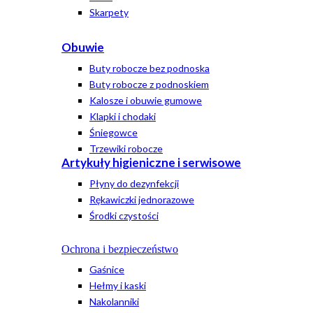
Skarpety
Obuwie
Buty robocze bez podnoska
Buty robocze z podnoskiem
Kalosze i obuwie gumowe
Klapki i chodaki
Śniegowce
Trzewiki robocze
Artykuły higieniczne i serwisowe
Płyny do dezynfekcji
Rękawiczki jednorazowe
Środki czystości
Ochrona i bezpieczeństwo
Gaśnice
Hełmy i kaski
Nakolanniki