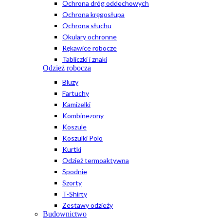
Ochrona dróg oddechowych
Ochrona kręgosłupa
Ochrona słuchu
Okulary ochronne
Rękawice robocze
Tabliczki i znaki
Odzież robocza
Bluzy
Fartuchy
Kamizelki
Kombinezony
Koszule
Koszulki Polo
Kurtki
Odzież termoaktywna
Spodnie
Szorty
T-Shirty
Zestawy odzieży
Budownictwo