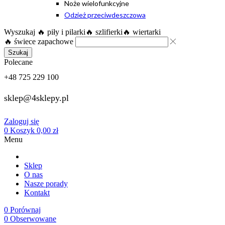
Noże wielofunkcyjne
Odzież przeciwdeszczowa
Wyszukaj
🔥 piły i pilarki
🔥 szlifierki
🔥 wiertarki
🔥 świece zapachowe
Szukaj
Polecane
+48 725 229 100
sklep@4sklepy.pl
Zaloguj się
0
Koszyk
0,00
zł
Menu
Sklep
O nas
Nasze porady
Kontakt
0
Porównaj
0
Obserwowane