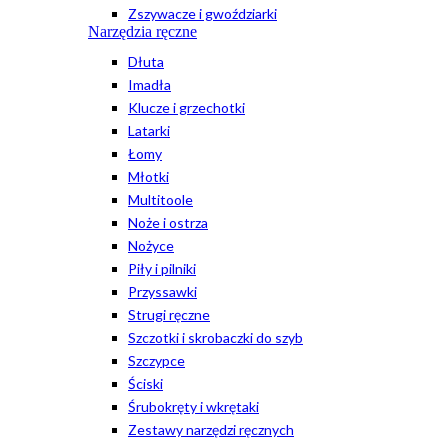
Zszywacze i gwoździarki
Narzędzia ręczne
Dłuta
Imadła
Klucze i grzechotki
Latarki
Łomy
Młotki
Multitoole
Noże i ostrza
Nożyce
Piły i pilniki
Przyssawki
Strugi ręczne
Szczotki i skrobaczki do szyb
Szczypce
Ściski
Śrubokręty i wkrętaki
Zestawy narzędzi ręcznych