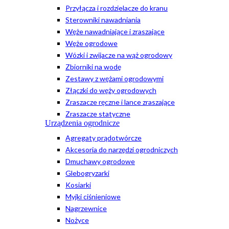
Przyłącza i rozdzielacze do kranu
Sterowniki nawadniania
Węże nawadniające i zraszające
Węże ogrodowe
Wózki i zwijacze na wąż ogrodowy
Zbiorniki na wodę
Zestawy z wężami ogrodowymi
Złączki do węży ogrodowych
Zraszacze ręczne i lance zraszające
Zraszacze statyczne
Urządzenia ogrodnicze
Agregaty prądotwórcze
Akcesoria do narzędzi ogrodniczych
Dmuchawy ogrodowe
Glebogryzarki
Kosiarki
Myjki ciśnieniowe
Nagrzewnice
Nożyce