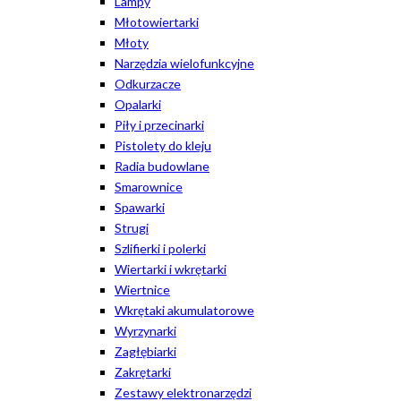
Lampy
Młotowiertarki
Młoty
Narzędzia wielofunkcyjne
Odkurzacze
Opalarki
Piły i przecinarki
Pistolety do kleju
Radia budowlane
Smarownice
Spawarki
Strugi
Szlifierki i polerki
Wiertarki i wkrętarki
Wiertnice
Wkrętaki akumulatorowe
Wyrzynarki
Zagłębiarki
Zakrętarki
Zestawy elektronarzędzi