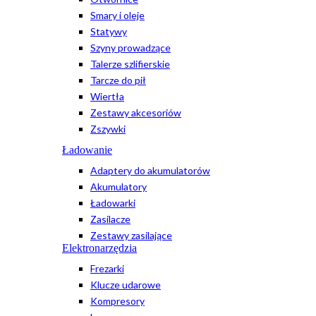
Smary i oleje
Statywy
Szyny prowadzące
Talerze szlifierskie
Tarcze do pił
Wiertła
Zestawy akcesoriów
Zszywki
Ładowanie
Adaptery do akumulatorów
Akumulatory
Ładowarki
Zasilacze
Zestawy zasilające
Elektronarzędzia
Frezarki
Klucze udarowe
Kompresory