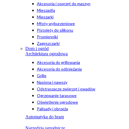
Akcesoria i osprzęt do maszyn
Mieszadła
Mieszarki
Młoty wyburzeniowe
Pistolety do silikonu
Promienniki
Zagęszczarki
Dom i ogród
Architektura ogrodowa
Akcesoria do grillowania
Akcesoria do odśnieżania
Grille
Nasiona i nawozy
Odstraszacze zwierząt i owadów
Ogrzewanie tarasowe
Oświetlenie ogrodowe
Palisady i obrzeża
Automatyka do bram
Narzędzia ogrodnicze