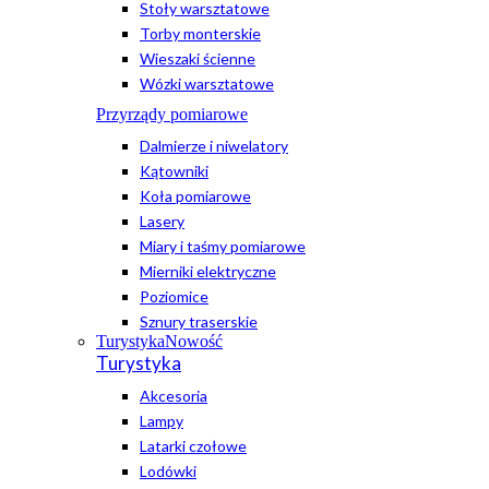
Stoły warsztatowe
Torby monterskie
Wieszaki ścienne
Wózki warsztatowe
Przyrządy pomiarowe
Dalmierze i niwelatory
Kątowniki
Koła pomiarowe
Lasery
Miary i taśmy pomiarowe
Mierniki elektryczne
Poziomice
Sznury traserskie
Turystyka
Nowość
Turystyka
Akcesoria
Lampy
Latarki czołowe
Lodówki