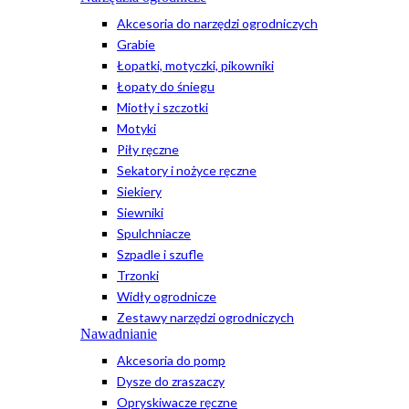
Akcesoria do narzędzi ogrodniczych
Grabie
Łopatki, motyczki, pikowniki
Łopaty do śniegu
Miotły i szczotki
Motyki
Piły ręczne
Sekatory i nożyce ręczne
Siekiery
Siewniki
Spulchniacze
Szpadle i szufle
Trzonki
Widły ogrodnicze
Zestawy narzędzi ogrodniczych
Nawadnianie
Akcesoria do pomp
Dysze do zraszaczy
Opryskiwacze ręczne