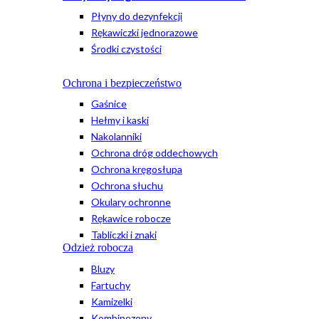
Płyny do dezynfekcji
Rękawiczki jednorazowe
Środki czystości
Ochrona i bezpieczeństwo
Gaśnice
Hełmy i kaski
Nakolanniki
Ochrona dróg oddechowych
Ochrona kręgosłupa
Ochrona słuchu
Okulary ochronne
Rękawice robocze
Tabliczki i znaki
Odzież robocza
Bluzy
Fartuchy
Kamizelki
Kombinezony