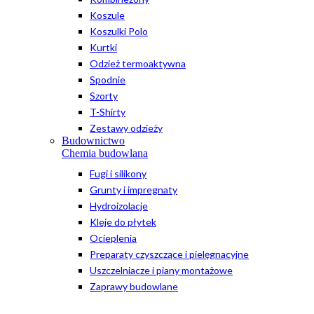
Koszule
Koszulki Polo
Kurtki
Odzież termoaktywna
Spodnie
Szorty
T-Shirty
Zestawy odzieży
Budownictwo
Chemia budowlana
Fugi i silikony
Grunty i impregnaty
Hydroizolacje
Kleje do płytek
Ocieplenia
Preparaty czyszczące i pielęgnacyjne
Uszczelniacze i piany montażowe
Zaprawy budowlane