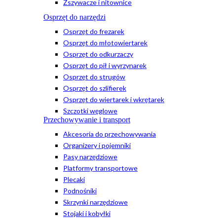
Zszywacze i nitownice
Osprzęt do narzędzi
Osprzęt do frezarek
Osprzęt do młotowiertarek
Osprzęt do odkurzaczy
Osprzęt do pił i wyrzynarek
Osprzęt do strugów
Osprzęt do szlifierek
Osprzęt do wiertarek i wkrętarek
Szczotki węglowe
Przechowywanie i transport
Akcesoria do przechowywania
Organizery i pojemniki
Pasy narzędziowe
Platformy transportowe
Plecaki
Podnośniki
Skrzynki narzędziowe
Stojaki i kobyłki