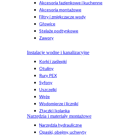
Akcesoria łazienkowe i kuchenne
Akcesoria montażowe
Filtry i zmiękczacze wody
Głowice
Stelaże podtynkowe
Zawory
Instalacje wodne i kanalizacyjne
Korki i zaślepki
Otuliny
Rury PEX
Syfony
Uszczelki
Węże
Wodomierze i liczniki
Złączki i kolanka
Narzędzia i materiały montażowe
Narzędzia hydrauliczne
Opaski, obejmy, uchwyty