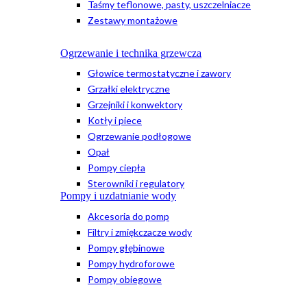
Taśmy teflonowe, pasty, uszczelniacze
Zestawy montażowe
Ogrzewanie i technika grzewcza
Głowice termostatyczne i zawory
Grzałki elektryczne
Grzejniki i konwektory
Kotły i piece
Ogrzewanie podłogowe
Opał
Pompy ciepła
Sterowniki i regulatory
Pompy i uzdatnianie wody
Akcesoria do pomp
Filtry i zmiękczacze wody
Pompy głębinowe
Pompy hydroforowe
Pompy obiegowe