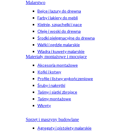
Malarstwo
Bejce i lazury do drewna
Farby i lakiery do mebli
Kielnie, szpachelki i pace
Oleje i woski do drewna
Środki pielęgnacyjne do drewna
Wałki i pędzle malarskie
Wiadra i kuwety malarskie
Materiały montażowe i mocujące
Akcesoria montażowe
Kołki i kotwy
Profile i listwy wykończeniowe
Śruby i nakrętki
Taśmy i siatki zbrojące
Taśmy montażowe
Wkręty
Sprzęt i maszyny budowlane
Agregaty i pistolety malarskie