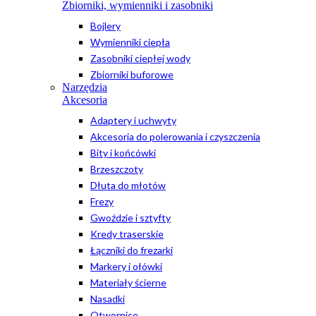
Zbiorniki, wymienniki i zasobniki
Bojlery
Wymienniki ciepła
Zasobniki ciepłej wody
Zbiorniki buforowe
Narzędzia
Akcesoria
Adaptery i uchwyty
Akcesoria do polerowania i czyszczenia
Bity i końcówki
Brzeszczoty
Dłuta do młotów
Frezy
Gwoździe i sztyfty
Kredy traserskie
Łączniki do frezarki
Markery i ołówki
Materiały ścierne
Nasadki
Otwornice