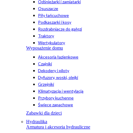
Odśnieżarki i zamiatarki
Osuszacze
Piły łańcuchowe
Podkaszarki i kosy
Rozdrabniacze do gałęzi
Traktory
Wertykulatory
Wyposażenie domu
Akcesoria łazienkowe
Czajniki
Dekodery i piloty
Dyfuzory, woski, olejki
Grzejniki
Klimatyzacja i wentylacja
Przybory kuchenne
Świece zapachowe
Zabawki dla dzieci
Hydraulika
Armatura i akcesoria hydrauliczne