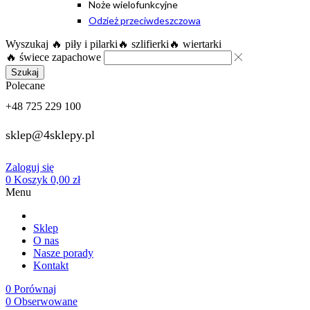
Noże wielofunkcyjne
Odzież przeciwdeszczowa
Wyszukaj
🔥 piły i pilarki
🔥 szlifierki
🔥 wiertarki
🔥 świece zapachowe
Szukaj
Polecane
+48 725 229 100
sklep@4sklepy.pl
Zaloguj się
0
Koszyk
0,00
zł
Menu
Sklep
O nas
Nasze porady
Kontakt
0
Porównaj
0
Obserwowane