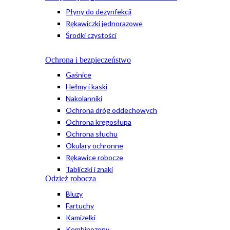
Płyny do dezynfekcji
Rękawiczki jednorazowe
Środki czystości
Ochrona i bezpieczeństwo
Gaśnice
Hełmy i kaski
Nakolanniki
Ochrona dróg oddechowych
Ochrona kręgosłupa
Ochrona słuchu
Okulary ochronne
Rękawice robocze
Tabliczki i znaki
Odzież robocza
Bluzy
Fartuchy
Kamizelki
Kombinezony