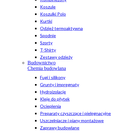
Koszule
Koszulki Polo
Kurtki
Odzież termoaktywna
Spodnie
Szorty
T-Shirty
Zestawy odzieży
Budownictwo
Chemia budowlana
Fugi i silikony
Grunty i impregnaty
Hydroizolacje
Kleje do płytek
Ocieplenia
Preparaty czyszczące i pielęgnacyjne
Uszczelniacze i piany montażowe
Zaprawy budowlane