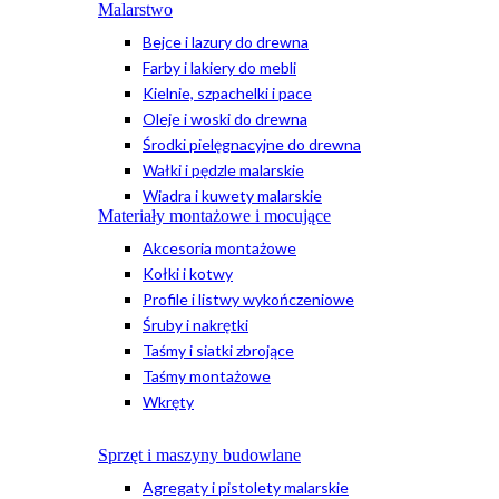
Malarstwo
Bejce i lazury do drewna
Farby i lakiery do mebli
Kielnie, szpachelki i pace
Oleje i woski do drewna
Środki pielęgnacyjne do drewna
Wałki i pędzle malarskie
Wiadra i kuwety malarskie
Materiały montażowe i mocujące
Akcesoria montażowe
Kołki i kotwy
Profile i listwy wykończeniowe
Śruby i nakrętki
Taśmy i siatki zbrojące
Taśmy montażowe
Wkręty
Sprzęt i maszyny budowlane
Agregaty i pistolety malarskie