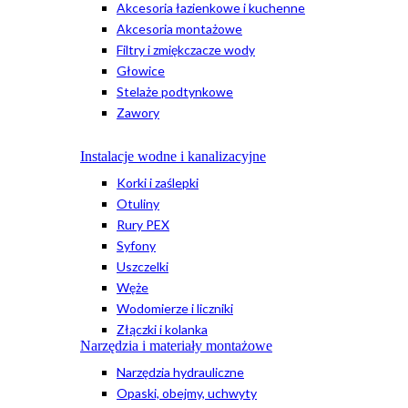
Akcesoria łazienkowe i kuchenne
Akcesoria montażowe
Filtry i zmiękczacze wody
Głowice
Stelaże podtynkowe
Zawory
Instalacje wodne i kanalizacyjne
Korki i zaślepki
Otuliny
Rury PEX
Syfony
Uszczelki
Węże
Wodomierze i liczniki
Złączki i kolanka
Narzędzia i materiały montażowe
Narzędzia hydrauliczne
Opaski, obejmy, uchwyty