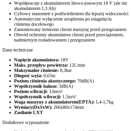
Współpracuje z akumulatorem litowo-jonowym 18 V (ale nie
akumulatorem 1,3 Ah)
Cyfrowy manometr z podświetleniem dla lepszej widoczności
Automatyczne wyłączenie urządzenia po osiągnięciu
ciśnienia docelowego
Zamontowany termostat chroni maszynę przed przegrzaniem
Obwód ochronny akumulatora chroni przed przeciążeniem,
nadmiernym rozładowaniem i przegrzaniem
Dane techniczne
Napięcie akumulatora:
18V
Maks. przepływ powietrza:
12L/min
Maksymalne ciśnienie:
8,3bar
Długość węża:
0,65m
Poziom ciśnienia akustycznego:
70dB(A)
Współczynnik hałasu:
3dB(A)
Poziom wibracji:
3,6m/s²
Współczynnik wibracji:
1,5m/s²
Waga maszyny z akumulatorem(EPTA):
1,4-1,7kg
Wymiary(DxSxW):
266x80x174mm
Zasilanie LXT
Dodatkowe wyposażenie