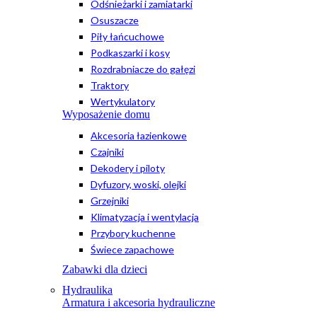
Odśnieżarki i zamiatarki
Osuszacze
Piły łańcuchowe
Podkaszarki i kosy
Rozdrabniacze do gałęzi
Traktory
Wertykulatory
Wyposażenie domu
Akcesoria łazienkowe
Czajniki
Dekodery i piloty
Dyfuzory, woski, olejki
Grzejniki
Klimatyzacja i wentylacja
Przybory kuchenne
Świece zapachowe
Zabawki dla dzieci
Hydraulika
Armatura i akcesoria hydrauliczne