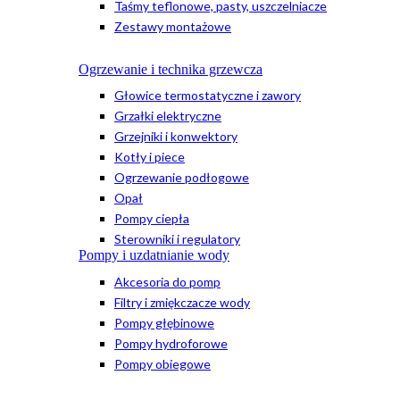
Taśmy teflonowe, pasty, uszczelniacze
Zestawy montażowe
Ogrzewanie i technika grzewcza
Głowice termostatyczne i zawory
Grzałki elektryczne
Grzejniki i konwektory
Kotły i piece
Ogrzewanie podłogowe
Opał
Pompy ciepła
Sterowniki i regulatory
Pompy i uzdatnianie wody
Akcesoria do pomp
Filtry i zmiękczacze wody
Pompy głębinowe
Pompy hydroforowe
Pompy obiegowe