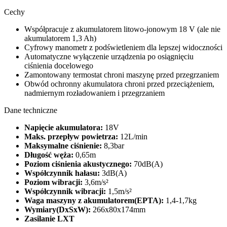
Cechy
Współpracuje z akumulatorem litowo-jonowym 18 V (ale nie
akumulatorem 1,3 Ah)
Cyfrowy manometr z podświetleniem dla lepszej widoczności
Automatyczne wyłączenie urządzenia po osiągnięciu
ciśnienia docelowego
Zamontowany termostat chroni maszynę przed przegrzaniem
Obwód ochronny akumulatora chroni przed przeciążeniem,
nadmiernym rozładowaniem i przegrzaniem
Dane techniczne
Napięcie akumulatora:
18V
Maks. przepływ powietrza:
12L/min
Maksymalne ciśnienie:
8,3bar
Długość węża:
0,65m
Poziom ciśnienia akustycznego:
70dB(A)
Współczynnik hałasu:
3dB(A)
Poziom wibracji:
3,6m/s²
Współczynnik wibracji:
1,5m/s²
Waga maszyny z akumulatorem(EPTA):
1,4-1,7kg
Wymiary(DxSxW):
266x80x174mm
Zasilanie LXT