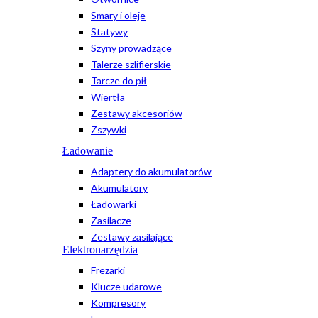
Smary i oleje
Statywy
Szyny prowadzące
Talerze szlifierskie
Tarcze do pił
Wiertła
Zestawy akcesoriów
Zszywki
Ładowanie
Adaptery do akumulatorów
Akumulatory
Ładowarki
Zasilacze
Zestawy zasilające
Elektronarzędzia
Frezarki
Klucze udarowe
Kompresory