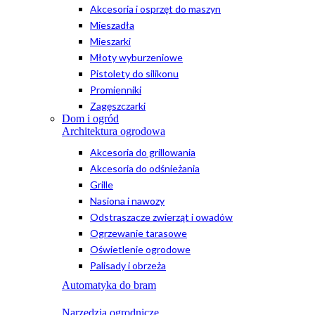
Akcesoria i osprzęt do maszyn
Mieszadła
Mieszarki
Młoty wyburzeniowe
Pistolety do silikonu
Promienniki
Zagęszczarki
Dom i ogród
Architektura ogrodowa
Akcesoria do grillowania
Akcesoria do odśnieżania
Grille
Nasiona i nawozy
Odstraszacze zwierząt i owadów
Ogrzewanie tarasowe
Oświetlenie ogrodowe
Palisady i obrzeża
Automatyka do bram
Narzędzia ogrodnicze