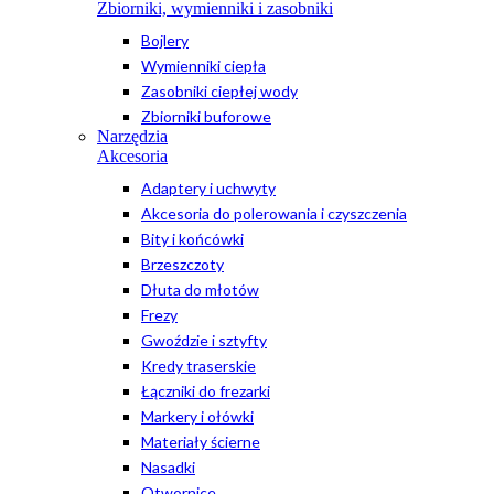
Zbiorniki, wymienniki i zasobniki
Bojlery
Wymienniki ciepła
Zasobniki ciepłej wody
Zbiorniki buforowe
Narzędzia
Akcesoria
Adaptery i uchwyty
Akcesoria do polerowania i czyszczenia
Bity i końcówki
Brzeszczoty
Dłuta do młotów
Frezy
Gwoździe i sztyfty
Kredy traserskie
Łączniki do frezarki
Markery i ołówki
Materiały ścierne
Nasadki
Otwornice