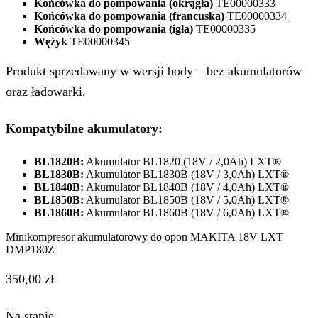
Końcówka do pompowania (okrągła)
TE00000333
Końcówka do pompowania (francuska)
TE00000334
Końcówka do pompowania (igła)
TE00000335
Wężyk
TE00000345
Produkt sprzedawany w wersji body – bez akumulatorów
oraz ładowarki.
Kompatybilne akumulatory:
BL1820B:
Akumulator BL1820 (18V / 2,0Ah) LXT®
BL1830B:
Akumulator BL1830B (18V / 3,0Ah) LXT®
BL1840B:
Akumulator BL1840B (18V / 4,0Ah) LXT®
BL1850B:
Akumulator BL1850B (18V / 5,0Ah) LXT®
BL1860B:
Akumulator BL1860B (18V / 6,0Ah) LXT®
Minikompresor akumulatorowy do opon MAKITA 18V LXT
DMP180Z
350,00
zł
Na stanie