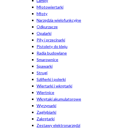
Lampy
Młotowiertarki
Młoty
Narzędzia wielofunkcyjne
Odkurzacze
Opalarki
Piły i przecinarki
Pistolety do kleju
Radia budowlane
Smarownice
Spawarki
Strugi
Szlifierki i polerki
Wiertarki i wkrętarki
Wiertnice
Wkrętaki akumulatorowe
Wyrzynarki
Zagłębiarki
Zakrętarki
Zestawy elektronarzędzi