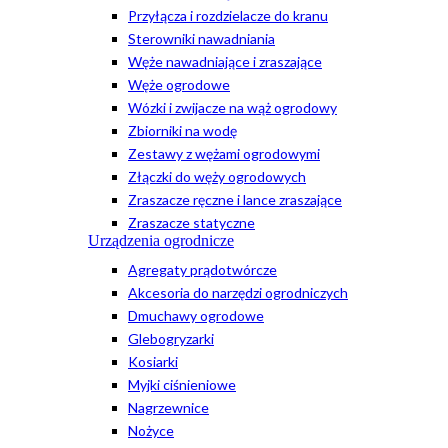
Przyłącza i rozdzielacze do kranu
Sterowniki nawadniania
Węże nawadniające i zraszające
Węże ogrodowe
Wózki i zwijacze na wąż ogrodowy
Zbiorniki na wodę
Zestawy z wężami ogrodowymi
Złączki do węży ogrodowych
Zraszacze ręczne i lance zraszające
Zraszacze statyczne
Urządzenia ogrodnicze
Agregaty prądotwórcze
Akcesoria do narzędzi ogrodniczych
Dmuchawy ogrodowe
Glebogryzarki
Kosiarki
Myjki ciśnieniowe
Nagrzewnice
Nożyce