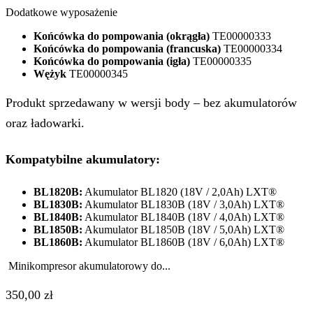
Dodatkowe wyposażenie
Końcówka do pompowania (okrągła)
TE00000333
Końcówka do pompowania (francuska)
TE00000334
Końcówka do pompowania (igła)
TE00000335
Wężyk
TE00000345
Produkt sprzedawany w wersji body – bez akumulatorów
oraz ładowarki.
Kompatybilne akumulatory:
BL1820B:
Akumulator BL1820 (18V / 2,0Ah) LXT®
BL1830B:
Akumulator BL1830B (18V / 3,0Ah) LXT®
BL1840B:
Akumulator BL1840B (18V / 4,0Ah) LXT®
BL1850B:
Akumulator BL1850B (18V / 5,0Ah) LXT®
BL1860B:
Akumulator BL1860B (18V / 6,0Ah) LXT®
Minikompresor akumulatorowy do...
350,00
zł