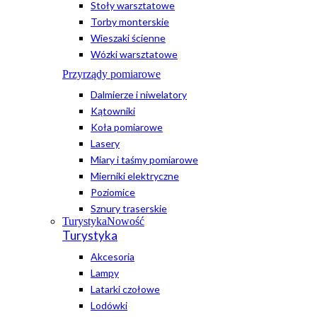
Stoły warsztatowe
Torby monterskie
Wieszaki ścienne
Wózki warsztatowe
Przyrządy pomiarowe
Dalmierze i niwelatory
Kątowniki
Koła pomiarowe
Lasery
Miary i taśmy pomiarowe
Mierniki elektryczne
Poziomice
Sznury traserskie
Turystyka
Nowość
Turystyka
Akcesoria
Lampy
Latarki czołowe
Lodówki