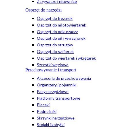
Zszywacze i nitownice
Osprzęt do narzędzi
Osprzęt do frezarek
Osprzęt do młotowiertarek
Osprzęt do odkurzaczy
Osprzęt do pił i wyrzynarek
Osprzęt do strugów
Osprzęt do szlifierek
Osprzęt do wiertarek i wkrętarek
Szczotki węglowe
Przechowywanie i transport
Akcesoria do przechowywania
Organizery i pojemniki
Pasy narzędziowe
Platformy transportowe
Plecaki
Podnośniki
Skrzynki narzędziowe
Stojaki i kobyłki