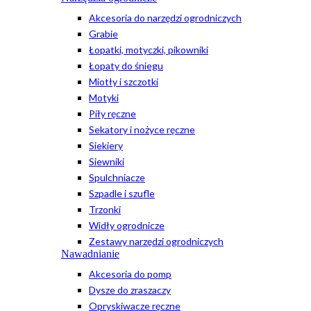
Akcesoria do narzędzi ogrodniczych
Grabie
Łopatki, motyczki, pikowniki
Łopaty do śniegu
Miotły i szczotki
Motyki
Piły ręczne
Sekatory i nożyce ręczne
Siekiery
Siewniki
Spulchniacze
Szpadle i szufle
Trzonki
Widły ogrodnicze
Zestawy narzędzi ogrodniczych
Nawadnianie
Akcesoria do pomp
Dysze do zraszaczy
Opryskiwacze ręczne