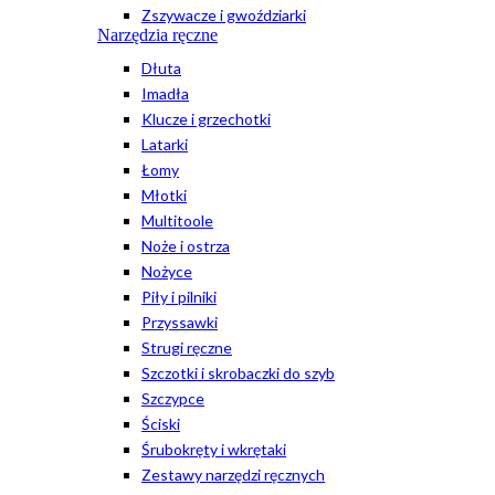
Zszywacze i gwoździarki
Narzędzia ręczne
Dłuta
Imadła
Klucze i grzechotki
Latarki
Łomy
Młotki
Multitoole
Noże i ostrza
Nożyce
Piły i pilniki
Przyssawki
Strugi ręczne
Szczotki i skrobaczki do szyb
Szczypce
Ściski
Śrubokręty i wkrętaki
Zestawy narzędzi ręcznych