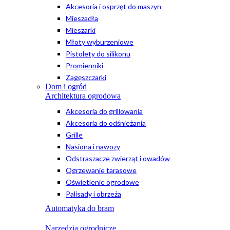
Akcesoria i osprzęt do maszyn
Mieszadła
Mieszarki
Młoty wyburzeniowe
Pistolety do silikonu
Promienniki
Zagęszczarki
Dom i ogród
Architektura ogrodowa
Akcesoria do grillowania
Akcesoria do odśnieżania
Grille
Nasiona i nawozy
Odstraszacze zwierząt i owadów
Ogrzewanie tarasowe
Oświetlenie ogrodowe
Palisady i obrzeża
Automatyka do bram
Narzędzia ogrodnicze