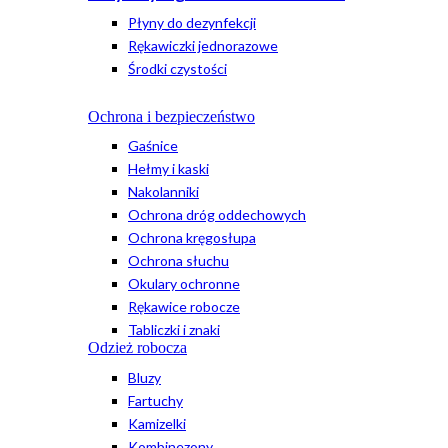
Płyny do dezynfekcji
Rękawiczki jednorazowe
Środki czystości
Ochrona i bezpieczeństwo
Gaśnice
Hełmy i kaski
Nakolanniki
Ochrona dróg oddechowych
Ochrona kręgosłupa
Ochrona słuchu
Okulary ochronne
Rękawice robocze
Tabliczki i znaki
Odzież robocza
Bluzy
Fartuchy
Kamizelki
Kombinezony