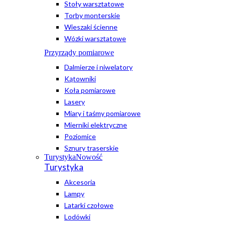
Stoły warsztatowe
Torby monterskie
Wieszaki ścienne
Wózki warsztatowe
Przyrządy pomiarowe
Dalmierze i niwelatory
Kątowniki
Koła pomiarowe
Lasery
Miary i taśmy pomiarowe
Mierniki elektryczne
Poziomice
Sznury traserskie
Turystyka
Nowość
Turystyka
Akcesoria
Lampy
Latarki czołowe
Lodówki