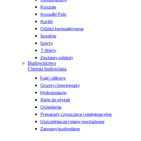
Koszule
Koszulki Polo
Kurtki
Odzież termoaktywna
Spodnie
Szorty
T-Shirty
Zestawy odzieży
Budownictwo
Chemia budowlana
Fugi i silikony
Grunty i impregnaty
Hydroizolacje
Kleje do płytek
Ocieplenia
Preparaty czyszczące i pielęgnacyjne
Uszczelniacze i piany montażowe
Zaprawy budowlane