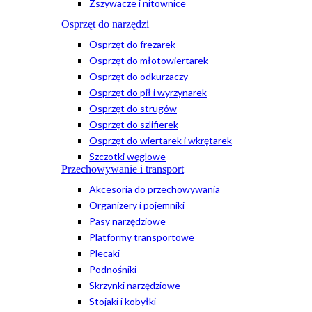
Zszywacze i nitownice
Osprzęt do narzędzi
Osprzęt do frezarek
Osprzęt do młotowiertarek
Osprzęt do odkurzaczy
Osprzęt do pił i wyrzynarek
Osprzęt do strugów
Osprzęt do szlifierek
Osprzęt do wiertarek i wkrętarek
Szczotki węglowe
Przechowywanie i transport
Akcesoria do przechowywania
Organizery i pojemniki
Pasy narzędziowe
Platformy transportowe
Plecaki
Podnośniki
Skrzynki narzędziowe
Stojaki i kobyłki