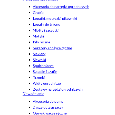
Akcesoria do narzędzi ogrodniczych
Grabie
Łopatki, motyczki, pikowniki
Łopaty do śniegu
Miotły i szczotki
Motyki
Piły ręczne
Sekatory i nożyce ręczne
Siekiery
Siewniki
Spulchniacze
Szpadle i szufle
Trzonki
Widły ogrodnicze
Zestawy narzędzi ogrodniczych
Nawadnianie
Akcesoria do pomp
Dysze do zraszaczy
Opryskiwacze ręczne