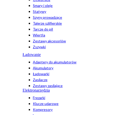
Smary i oleje
Statywy
Szyny prowadzące
Talerze szlifierskie
Tarcze do pił
Wiertła
Zestawy akcesoriów
Zszywki
Ładowanie
Adaptery do akumulatorów
Akumulatory
Ładowarki
Zasilacze
Zestawy zasilające
Elektronarzędzia
Frezarki
Klucze udarowe
Kompresory