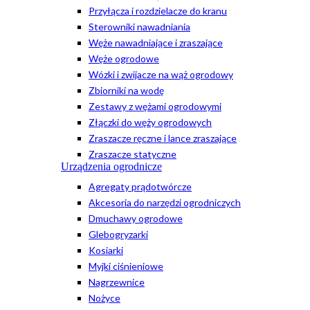
Przyłącza i rozdzielacze do kranu
Sterowniki nawadniania
Węże nawadniające i zraszające
Węże ogrodowe
Wózki i zwijacze na wąż ogrodowy
Zbiorniki na wodę
Zestawy z wężami ogrodowymi
Złączki do węży ogrodowych
Zraszacze ręczne i lance zraszające
Zraszacze statyczne
Urządzenia ogrodnicze
Agregaty prądotwórcze
Akcesoria do narzędzi ogrodniczych
Dmuchawy ogrodowe
Glebogryzarki
Kosiarki
Myjki ciśnieniowe
Nagrzewnice
Nożyce