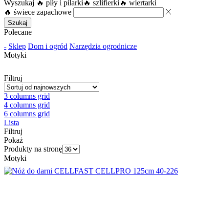
Wyszukaj
🔥 piły i pilarki
🔥 szlifierki
🔥 wiertarki
🔥 świece zapachowe
Szukaj
Polecane
-
Sklep
Dom i ogród
Narzędzia ogrodnicze
Motyki
Filtruj
3 columns grid
4 columns grid
6 columns grid
Lista
Filtruj
Pokaż
Produkty na stronę
Motyki