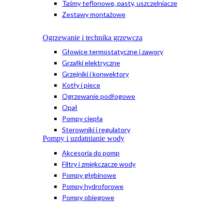
Taśmy teflonowe, pasty, uszczelniacze
Zestawy montażowe
Ogrzewanie i technika grzewcza
Głowice termostatyczne i zawory
Grzałki elektryczne
Grzejniki i konwektory
Kotły i piece
Ogrzewanie podłogowe
Opał
Pompy ciepła
Sterowniki i regulatory
Pompy i uzdatnianie wody
Akcesoria do pomp
Filtry i zmiękczacze wody
Pompy głębinowe
Pompy hydroforowe
Pompy obiegowe