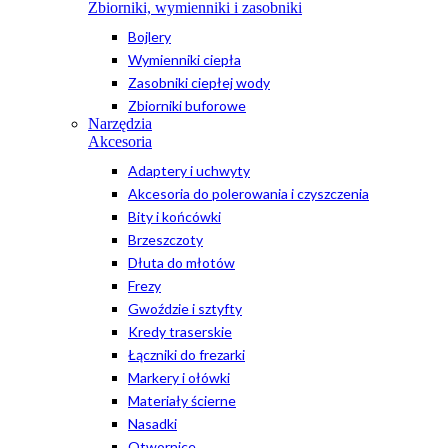
Zbiorniki, wymienniki i zasobniki
Bojlery
Wymienniki ciepła
Zasobniki ciepłej wody
Zbiorniki buforowe
Narzędzia
Akcesoria
Adaptery i uchwyty
Akcesoria do polerowania i czyszczenia
Bity i końcówki
Brzeszczoty
Dłuta do młotów
Frezy
Gwoździe i sztyfty
Kredy traserskie
Łączniki do frezarki
Markery i ołówki
Materiały ścierne
Nasadki
Otwornice