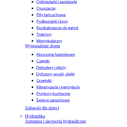
Odśnieżarki i zamiatarki
Osuszacze
Piły łańcuchowe
Podkaszarki i kosy
Rozdrabniacze do gałęzi
Traktory
Wertykulatory
Wyposażenie domu
Akcesoria łazienkowe
Czajniki
Dekodery i piloty
Dyfuzory, woski, olejki
Grzejniki
Klimatyzacja i wentylacja
Przybory kuchenne
Świece zapachowe
Zabawki dla dzieci
Hydraulika
Armatura i akcesoria hydrauliczne