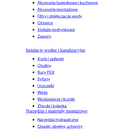
Akcesoria łazienkowe i kuchenne
Akcesoria montażowe
Filtry i zmiękczacze wody
Głowice
Stelaże podtynkowe
Zawory
Instalacje wodne i kanalizacyjne
Korki i zaślepki
Otuliny
Rury PEX
Syfony
Uszczelki
Węże
Wodomierze i liczniki
Złączki i kolanka
Narzędzia i materiały montażowe
Narzędzia hydrauliczne
Opaski, obejmy, uchwyty