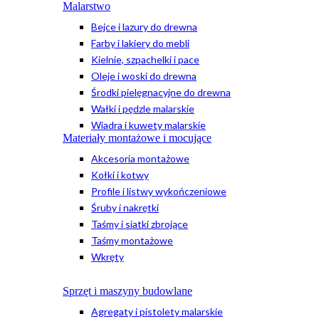
Malarstwo
Bejce i lazury do drewna
Farby i lakiery do mebli
Kielnie, szpachelki i pace
Oleje i woski do drewna
Środki pielęgnacyjne do drewna
Wałki i pędzle malarskie
Wiadra i kuwety malarskie
Materiały montażowe i mocujące
Akcesoria montażowe
Kołki i kotwy
Profile i listwy wykończeniowe
Śruby i nakrętki
Taśmy i siatki zbrojące
Taśmy montażowe
Wkręty
Sprzęt i maszyny budowlane
Agregaty i pistolety malarskie