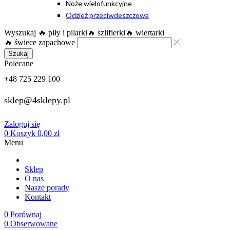
Noże wielofunkcyjne
Odzież przeciwdeszczowa
Wyszukaj
🔥 piły i pilarki
🔥 szlifierki
🔥 wiertarki
🔥 świece zapachowe
Szukaj
Polecane
+48 725 229 100
sklep@4sklepy.pl
Zaloguj się
0
Koszyk
0,00
zł
Menu
Sklep
O nas
Nasze porady
Kontakt
0
Porównaj
0
Obserwowane