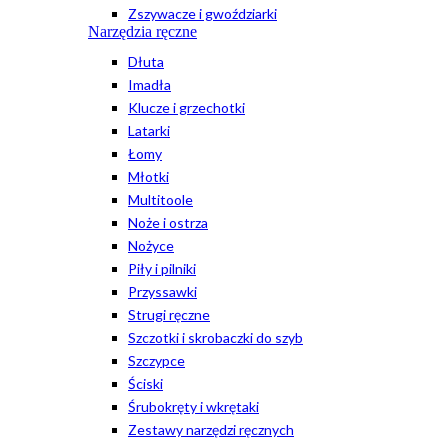
Zszywacze i gwoździarki
Narzędzia ręczne
Dłuta
Imadła
Klucze i grzechotki
Latarki
Łomy
Młotki
Multitoole
Noże i ostrza
Nożyce
Piły i pilniki
Przyssawki
Strugi ręczne
Szczotki i skrobaczki do szyb
Szczypce
Ściski
Śrubokręty i wkrętaki
Zestawy narzędzi ręcznych