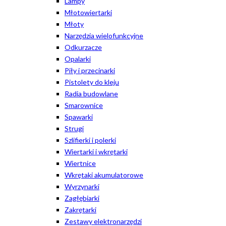
Lampy
Młotowiertarki
Młoty
Narzędzia wielofunkcyjne
Odkurzacze
Opalarki
Piły i przecinarki
Pistolety do kleju
Radia budowlane
Smarownice
Spawarki
Strugi
Szlifierki i polerki
Wiertarki i wkrętarki
Wiertnice
Wkrętaki akumulatorowe
Wyrzynarki
Zagłębiarki
Zakrętarki
Zestawy elektronarzędzi