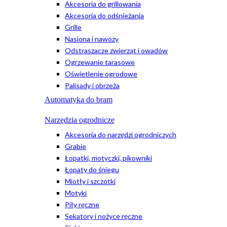
Akcesoria do grillowania
Akcesoria do odśnieżania
Grille
Nasiona i nawozy
Odstraszacze zwierząt i owadów
Ogrzewanie tarasowe
Oświetlenie ogrodowe
Palisady i obrzeża
Automatyka do bram
Narzędzia ogrodnicze
Akcesoria do narzędzi ogrodniczych
Grabie
Łopatki, motyczki, pikowniki
Łopaty do śniegu
Miotły i szczotki
Motyki
Piły ręczne
Sekatory i nożyce ręczne