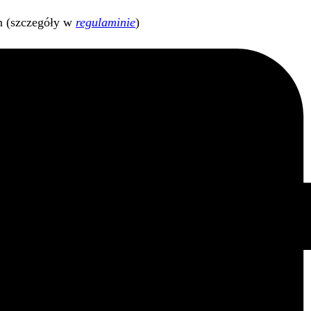
h (szczegóły w
regulaminie
)