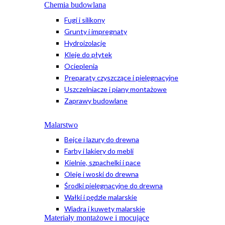
Chemia budowlana
Fugi i silikony
Grunty i impregnaty
Hydroizolacje
Kleje do płytek
Ocieplenia
Preparaty czyszczące i pielęgnacyjne
Uszczelniacze i piany montażowe
Zaprawy budowlane
Malarstwo
Bejce i lazury do drewna
Farby i lakiery do mebli
Kielnie, szpachelki i pace
Oleje i woski do drewna
Środki pielęgnacyjne do drewna
Wałki i pędzle malarskie
Wiadra i kuwety malarskie
Materiały montażowe i mocujące