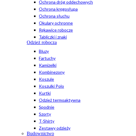
Ochrona dróg oddechowych
Ochrona kręgosłupa
Ochrona słuchu
Okulary ochronne
Rękawice robocze
Tabliczki i znaki
Odzież robocza
Bluzy
Fartuchy
Kamizelki
Kombinezony
Koszule
Koszulki Polo
Kurtki
Odzież termoaktywna
Spodnie
Szorty
T-Shirty
Zestawy odzieży
Budownictwo