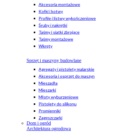
Akcesoria montażowe
Kołki i kotwy
Profile i listwy wykończeniowe
Śruby i nakrętki
Taśmy i siatki zbrojące
Taśmy montażowe
Wkręty
Sprzęt i maszyny budowlane
Agregaty i pistolety malarskie
Akcesoria i osprzęt do maszyn
Mieszadła
Mieszarki
Młoty wyburzeniowe
Pistolety do silikonu
Promienniki
Zagęszczarki
Dom i ogród
Architektura ogrodowa