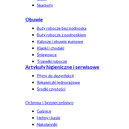
Skarpety
Obuwie
Buty robocze bez podnoska
Buty robocze z podnoskiem
Kalosze i obuwie gumowe
Klapki i chodaki
Śniegowce
Trzewiki robocze
Artykuły higieniczne i serwisowe
Płyny do dezynfekcji
Rękawiczki jednorazowe
Środki czystości
Ochrona i bezpieczeństwo
Gaśnice
Hełmy i kaski
Nakolanniki