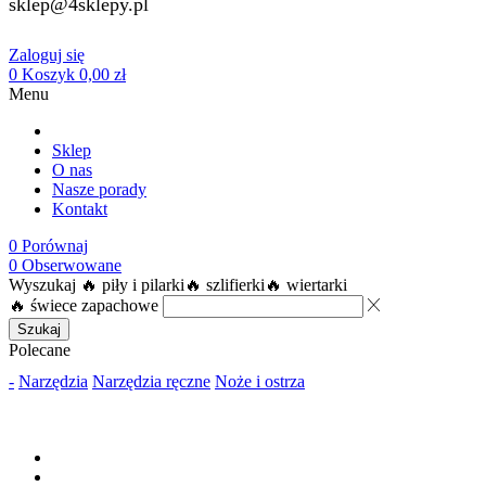
sklep@4sklepy.pl
Zaloguj się
0
Koszyk
0,00
zł
Menu
Sklep
O nas
Nasze porady
Kontakt
0
Porównaj
0
Obserwowane
Wyszukaj
🔥 piły i pilarki
🔥 szlifierki
🔥 wiertarki
🔥 świece zapachowe
Szukaj
Polecane
-
Narzędzia
Narzędzia ręczne
Noże i ostrza