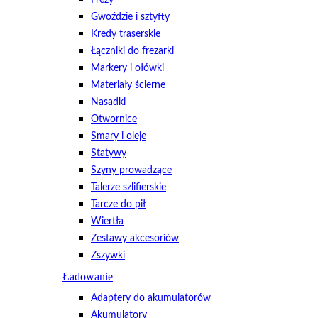
Frezy
Gwoździe i sztyfty
Kredy traserskie
Łączniki do frezarki
Markery i ołówki
Materiały ścierne
Nasadki
Otwornice
Smary i oleje
Statywy
Szyny prowadzące
Talerze szlifierskie
Tarcze do pił
Wiertła
Zestawy akcesoriów
Zszywki
Ładowanie
Adaptery do akumulatorów
Akumulatory