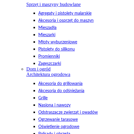
Sprzęt i maszyny budowlane
Agregaty i pistolety malarskie
Akcesoria i osprzęt do maszyn
Mieszadła
Mieszarki
Młoty wyburzeniowe
Pistolety do silikonu
Promienniki
Zagęszczarki
Dom i ogród
Architektura ogrodowa
Akcesoria do grillowania
Akcesoria do odśnieżania
Grille
Nasiona i nawozy
Odstraszacze zwierząt i owadów
Ogrzewanie tarasowe
Oświetlenie ogrodowe
Palisady i obrzeża