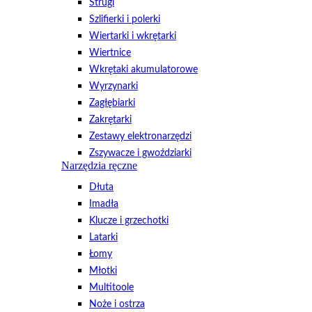
Strugi
Szlifierki i polerki
Wiertarki i wkrętarki
Wiertnice
Wkrętaki akumulatorowe
Wyrzynarki
Zagłębiarki
Zakrętarki
Zestawy elektronarzędzi
Zszywacze i gwoździarki
Narzędzia ręczne
Dłuta
Imadła
Klucze i grzechotki
Latarki
Łomy
Młotki
Multitoole
Noże i ostrza