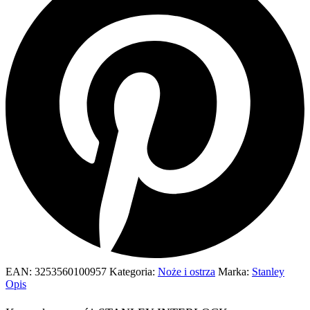
EAN:
3253560100957
Kategoria:
Noże i ostrza
Marka:
Stanley
Opis