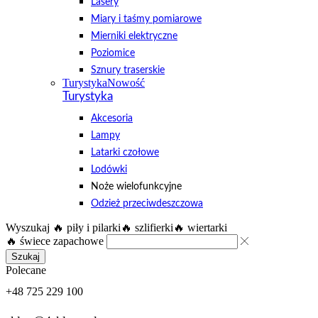
Lasery
Miary i taśmy pomiarowe
Mierniki elektryczne
Poziomice
Sznury traserskie
Turystyka
Nowość
Turystyka
Akcesoria
Lampy
Latarki czołowe
Lodówki
Noże wielofunkcyjne
Odzież przeciwdeszczowa
Wyszukaj
🔥 piły i pilarki
🔥 szlifierki
🔥 wiertarki
🔥 świece zapachowe
Szukaj
Polecane
+48 725 229 100