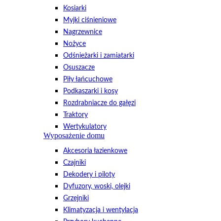
Kosiarki
Myjki ciśnieniowe
Nagrzewnice
Nożyce
Odśnieżarki i zamiatarki
Osuszacze
Piły łańcuchowe
Podkaszarki i kosy
Rozdrabniacze do gałęzi
Traktory
Wertykulatory
Wyposażenie domu
Akcesoria łazienkowe
Czajniki
Dekodery i piloty
Dyfuzory, woski, olejki
Grzejniki
Klimatyzacja i wentylacja