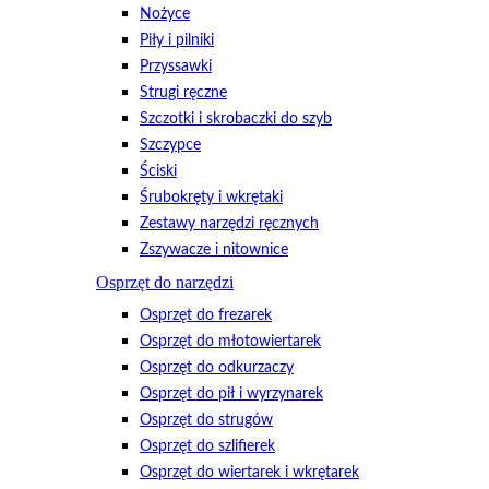
Nożyce
Piły i pilniki
Przyssawki
Strugi ręczne
Szczotki i skrobaczki do szyb
Szczypce
Ściski
Śrubokręty i wkrętaki
Zestawy narzędzi ręcznych
Zszywacze i nitownice
Osprzęt do narzędzi
Osprzęt do frezarek
Osprzęt do młotowiertarek
Osprzęt do odkurzaczy
Osprzęt do pił i wyrzynarek
Osprzęt do strugów
Osprzęt do szlifierek
Osprzęt do wiertarek i wkrętarek