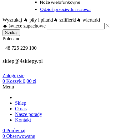
Noże wielofunkcyjne
Odzież przeciwdeszczowa
Wyszukaj
🔥 piły i pilarki
🔥 szlifierki
🔥 wiertarki
🔥 świece zapachowe
Szukaj
Polecane
+48 725 229 100
sklep@4sklepy.pl
Zaloguj się
0
Koszyk
0,00
zł
Menu
Sklep
O nas
Nasze porady
Kontakt
0
Porównaj
0
Obserwowane