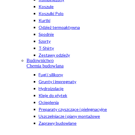
Koszule
Koszulki Polo
Kurtki
Odzież termoaktywna
Spodnie
Szorty
T-Shirty
Zestawy odzieży
Budownictwo
Chemia budowlana
Fugi i silikony
Grunty i impregnaty
Hydroizolacje
Kleje do płytek
Ocieplenia
Preparaty czyszczące i pielęgnacyjne
Uszczelniacze i piany montażowe
Zaprawy budowlane