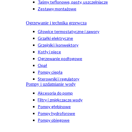
Taśmy teflonowe, pasty, uszczelniacze
Zestawy montażowe
Ogrzewanie i technika grzewcza
Głowice termostatyczne i zawory
Grzałki elektryczne
Grzejniki i konwektory
Kotły i piece
Ogrzewanie podłogowe
Opał
Pompy ciepła
Sterowniki i regulatory
Pompy i uzdatnianie wody
Akcesoria do pomp
Filtry i zmiękczacze wody
Pompy głębinowe
Pompy hydroforowe
Pompy obiegowe