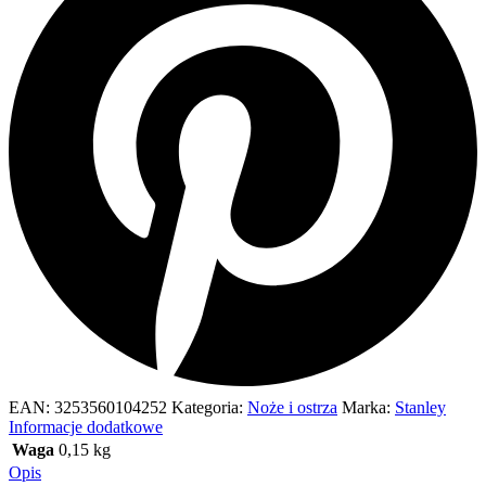
EAN:
3253560104252
Kategoria:
Noże i ostrza
Marka:
Stanley
Informacje dodatkowe
Waga
0,15 kg
Opis