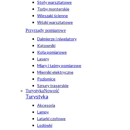
Stoły warsztatowe
Torby monterskie
Wieszaki ścienne
Wózki warsztatowe
Przyrządy pomiarowe
Dalmierze i niwelatory
Kątowniki
Koła pomiarowe
Lasery
Miary i taśmy pomiarowe
Mierniki elektryczne
Poziomice
Sznury traserskie
Turystyka
Nowość
Turystyka
Akcesoria
Lampy
Latarki czołowe
Lodówki