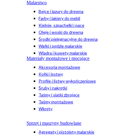
Malarstwo
Bejce i lazury do drewna
Farby i lakiery do mebli
Kielnie, szpachelki i pace
Oleje i woski do drewna
Środki pielęgnacyjne do drewna
Wałki i pędzle malarskie
Wiadra i kuwety malarskie
Materiały montażowe i mocujące
Akcesoria montażowe
Kołki i kotwy
Profile i listwy wykończeniowe
Śruby i nakrętki
Taśmy i siatki zbrojące
Taśmy montażowe
Wkręty
Sprzęt i maszyny budowlane
Agregaty i pistolety malarskie