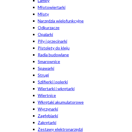
Lampy
Młotowiertarki
Młoty
Narzędzia wielofunkcyjne
Odkurzacze
Opalarki
Piły i przecinarki
Pistolety do kleju
Radia budowlane
Smarownice
Spawarki
Strugi
Szlifierki i polerki
Wiertarki i wkrętarki
Wiertnice
Wkrętaki akumulatorowe
Wyrzynarki
Zagłębiarki
Zakrętarki
Zestawy elektronarzędzi