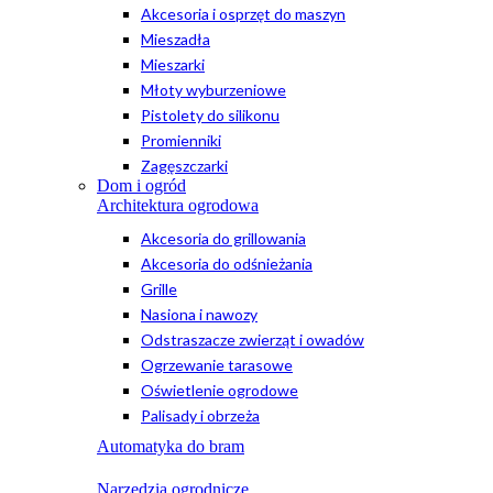
Akcesoria i osprzęt do maszyn
Mieszadła
Mieszarki
Młoty wyburzeniowe
Pistolety do silikonu
Promienniki
Zagęszczarki
Dom i ogród
Architektura ogrodowa
Akcesoria do grillowania
Akcesoria do odśnieżania
Grille
Nasiona i nawozy
Odstraszacze zwierząt i owadów
Ogrzewanie tarasowe
Oświetlenie ogrodowe
Palisady i obrzeża
Automatyka do bram
Narzędzia ogrodnicze