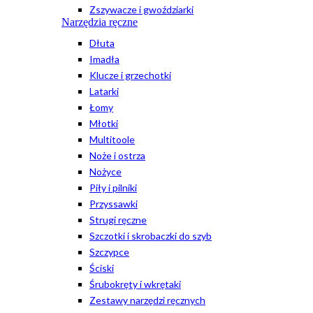
Zszywacze i gwoździarki
Narzędzia ręczne
Dłuta
Imadła
Klucze i grzechotki
Latarki
Łomy
Młotki
Multitoole
Noże i ostrza
Nożyce
Piły i pilniki
Przyssawki
Strugi ręczne
Szczotki i skrobaczki do szyb
Szczypce
Ściski
Śrubokręty i wkrętaki
Zestawy narzędzi ręcznych