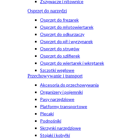
Zszywacze i nitownice
Osprzęt do narzędzi
Osprzęt do frezarek
Osprzęt do młotowiertarek
Osprzęt do odkurzaczy
Osprzęt do pił i wyrzynarek
Osprzęt do strugów
Osprzęt do szlifierek
Osprzęt do wiertarek i wkrętarek
Szczotki węglowe
Przechowywanie i transport
Akcesoria do przechowywania
Organizery i pojemniki
Pasy narzędziowe
Platformy transportowe
Plecaki
Podnośniki
Skrzynki narzędziowe
Stojaki i kobyłki