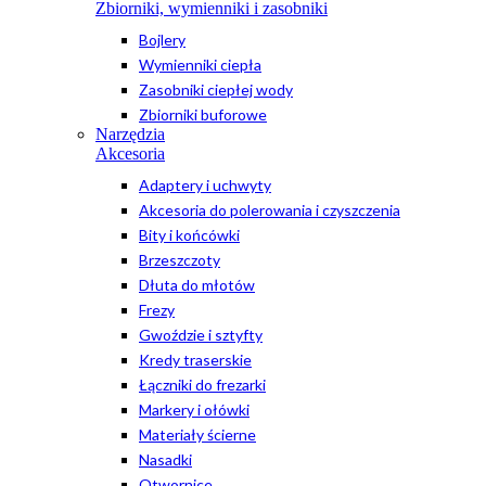
Zbiorniki, wymienniki i zasobniki
Bojlery
Wymienniki ciepła
Zasobniki ciepłej wody
Zbiorniki buforowe
Narzędzia
Akcesoria
Adaptery i uchwyty
Akcesoria do polerowania i czyszczenia
Bity i końcówki
Brzeszczoty
Dłuta do młotów
Frezy
Gwoździe i sztyfty
Kredy traserskie
Łączniki do frezarki
Markery i ołówki
Materiały ścierne
Nasadki
Otwornice