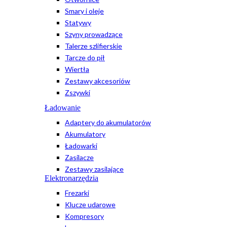
Smary i oleje
Statywy
Szyny prowadzące
Talerze szlifierskie
Tarcze do pił
Wiertła
Zestawy akcesoriów
Zszywki
Ładowanie
Adaptery do akumulatorów
Akumulatory
Ładowarki
Zasilacze
Zestawy zasilające
Elektronarzędzia
Frezarki
Klucze udarowe
Kompresory