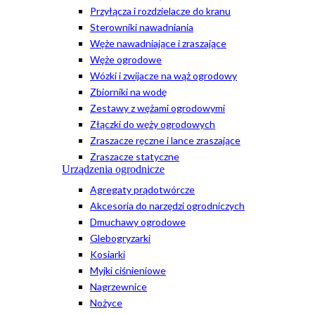
Przyłącza i rozdzielacze do kranu
Sterowniki nawadniania
Węże nawadniające i zraszające
Węże ogrodowe
Wózki i zwijacze na wąż ogrodowy
Zbiorniki na wodę
Zestawy z wężami ogrodowymi
Złączki do węży ogrodowych
Zraszacze ręczne i lance zraszające
Zraszacze statyczne
Urządzenia ogrodnicze
Agregaty prądotwórcze
Akcesoria do narzędzi ogrodniczych
Dmuchawy ogrodowe
Glebogryzarki
Kosiarki
Myjki ciśnieniowe
Nagrzewnice
Nożyce