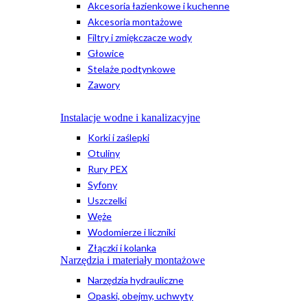
Akcesoria łazienkowe i kuchenne
Akcesoria montażowe
Filtry i zmiękczacze wody
Głowice
Stelaże podtynkowe
Zawory
Instalacje wodne i kanalizacyjne
Korki i zaślepki
Otuliny
Rury PEX
Syfony
Uszczelki
Węże
Wodomierze i liczniki
Złączki i kolanka
Narzędzia i materiały montażowe
Narzędzia hydrauliczne
Opaski, obejmy, uchwyty