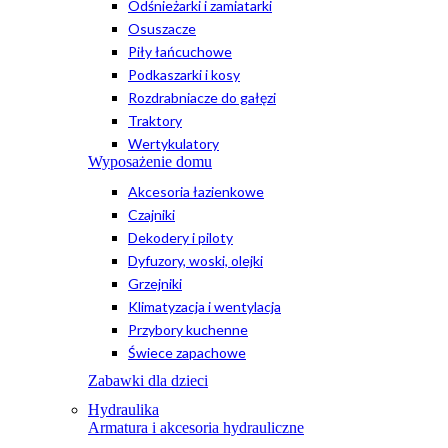
Odśnieżarki i zamiatarki
Osuszacze
Piły łańcuchowe
Podkaszarki i kosy
Rozdrabniacze do gałęzi
Traktory
Wertykulatory
Wyposażenie domu
Akcesoria łazienkowe
Czajniki
Dekodery i piloty
Dyfuzory, woski, olejki
Grzejniki
Klimatyzacja i wentylacja
Przybory kuchenne
Świece zapachowe
Zabawki dla dzieci
Hydraulika
Armatura i akcesoria hydrauliczne