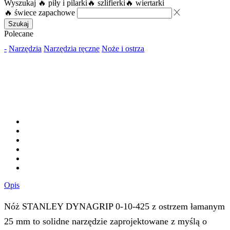
Wyszukaj
🔥 piły i pilarki
🔥 szlifierki
🔥 wiertarki
🔥 świece zapachowe
Szukaj
Polecane
-
Narzędzia
Narzędzia ręczne
Noże i ostrza
Opis
Nóż STANLEY DYNAGRIP 0-10-425 z ostrzem łamanym
25 mm to solidne narzędzie zaprojektowane z myślą o