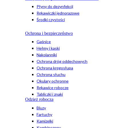
Płyny do dezynfekcji
Rękawiczki jednorazowe
Środki czystości
Ochrona i bezpieczeństwo
Gaśnice
Hełmy i kaski
Nakolanniki
Ochrona dróg oddechowych
Ochrona kręgosłupa
Ochrona słuchu
Okulary ochronne
Rękawice robocze
Tabliczki i znaki
Odzież robocza
Bluzy
Fartuchy
Kamizelki
Kombinezony