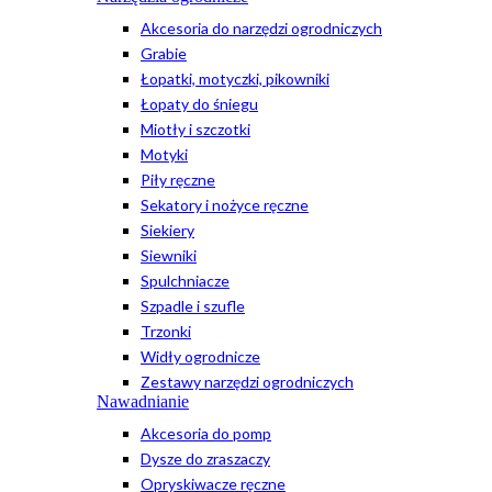
Akcesoria do narzędzi ogrodniczych
Grabie
Łopatki, motyczki, pikowniki
Łopaty do śniegu
Miotły i szczotki
Motyki
Piły ręczne
Sekatory i nożyce ręczne
Siekiery
Siewniki
Spulchniacze
Szpadle i szufle
Trzonki
Widły ogrodnicze
Zestawy narzędzi ogrodniczych
Nawadnianie
Akcesoria do pomp
Dysze do zraszaczy
Opryskiwacze ręczne