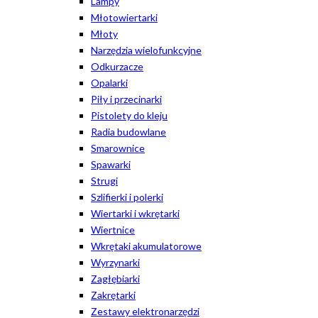
Lampy
Młotowiertarki
Młoty
Narzędzia wielofunkcyjne
Odkurzacze
Opalarki
Piły i przecinarki
Pistolety do kleju
Radia budowlane
Smarownice
Spawarki
Strugi
Szlifierki i polerki
Wiertarki i wkrętarki
Wiertnice
Wkrętaki akumulatorowe
Wyrzynarki
Zagłębiarki
Zakrętarki
Zestawy elektronarzędzi