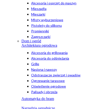
Akcesoria i osprzęt do maszyn
Mieszadła
Mieszarki
Młoty wyburzeniowe
Pistolety do silikonu
Promienniki
Zagęszczarki
Dom i ogród
Architektura ogrodowa
Akcesoria do grillowania
Akcesoria do odśnieżania
Grille
Nasiona i nawozy
Odstraszacze zwierząt i owadów
Ogrzewanie tarasowe
Oświetlenie ogrodowe
Palisady i obrzeża
Automatyka do bram
Narzędzia ogrodnicze