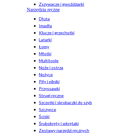
Zszywacze i gwoździarki
Narzędzia ręczne
Dłuta
Imadła
Klucze i grzechotki
Latarki
Łomy
Młotki
Multitoole
Noże i ostrza
Nożyce
Piły i pilniki
Przyssawki
Strugi ręczne
Szczotki i skrobaczki do szyb
Szczypce
Ściski
Śrubokręty i wkrętaki
Zestawy narzędzi ręcznych