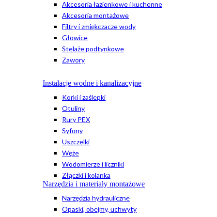
Akcesoria łazienkowe i kuchenne
Akcesoria montażowe
Filtry i zmiękczacze wody
Głowice
Stelaże podtynkowe
Zawory
Instalacje wodne i kanalizacyjne
Korki i zaślepki
Otuliny
Rury PEX
Syfony
Uszczelki
Węże
Wodomierze i liczniki
Złączki i kolanka
Narzędzia i materiały montażowe
Narzędzia hydrauliczne
Opaski, obejmy, uchwyty