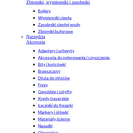
Zbiorniki, wymienniki i zasobniki
Bojlery
Wymienniki ciepła
Zasobniki ciepłej wody
Zbiorniki buforowe
Narzędzia
Akcesoria
Adaptery i uchwyty
Akcesoria do polerowania i czyszczenia
Bity i końcówki
Brzeszczoty
Dłuta do młotów
Frezy
Gwoździe i sztyfty
Kredy traserskie
Łączniki do frezarki
Markery i ołówki
Materiały ścierne
Nasadki
Otwornice