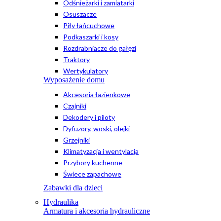
Odśnieżarki i zamiatarki
Osuszacze
Piły łańcuchowe
Podkaszarki i kosy
Rozdrabniacze do gałęzi
Traktory
Wertykulatory
Wyposażenie domu
Akcesoria łazienkowe
Czajniki
Dekodery i piloty
Dyfuzory, woski, olejki
Grzejniki
Klimatyzacja i wentylacja
Przybory kuchenne
Świece zapachowe
Zabawki dla dzieci
Hydraulika
Armatura i akcesoria hydrauliczne