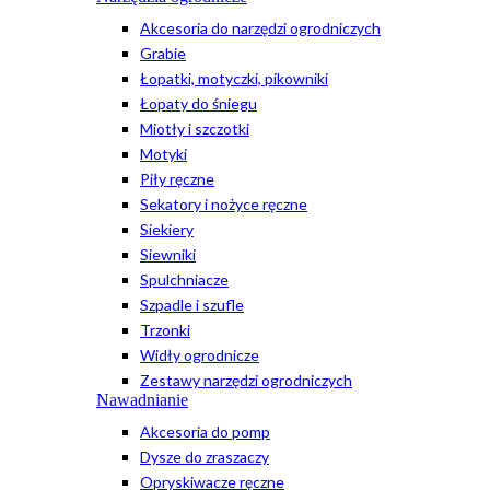
Akcesoria do narzędzi ogrodniczych
Grabie
Łopatki, motyczki, pikowniki
Łopaty do śniegu
Miotły i szczotki
Motyki
Piły ręczne
Sekatory i nożyce ręczne
Siekiery
Siewniki
Spulchniacze
Szpadle i szufle
Trzonki
Widły ogrodnicze
Zestawy narzędzi ogrodniczych
Nawadnianie
Akcesoria do pomp
Dysze do zraszaczy
Opryskiwacze ręczne