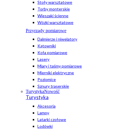
Stoły warsztatowe
Torby monterskie
Wieszaki ścienne
Wózki warsztatowe
Przyrządy pomiarowe
Dalmierze i niwelatory
Kątowniki
Koła pomiarowe
Lasery
Miary i taśmy pomiarowe
Mierniki elektryczne
Poziomice
Sznury traserskie
Turystyka
Nowość
Turystyka
Akcesoria
Lampy
Latarki czołowe
Lodówki