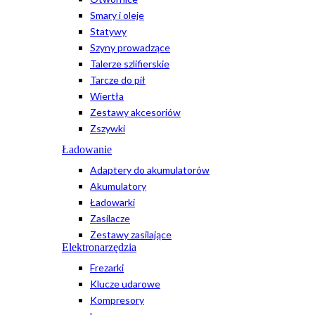
Smary i oleje
Statywy
Szyny prowadzące
Talerze szlifierskie
Tarcze do pił
Wiertła
Zestawy akcesoriów
Zszywki
Ładowanie
Adaptery do akumulatorów
Akumulatory
Ładowarki
Zasilacze
Zestawy zasilające
Elektronarzędzia
Frezarki
Klucze udarowe
Kompresory