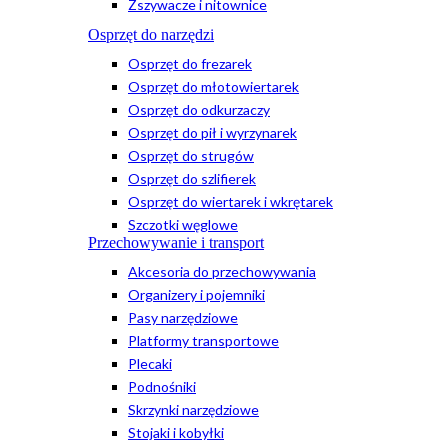
Zszywacze i nitownice
Osprzęt do narzędzi
Osprzęt do frezarek
Osprzęt do młotowiertarek
Osprzęt do odkurzaczy
Osprzęt do pił i wyrzynarek
Osprzęt do strugów
Osprzęt do szlifierek
Osprzęt do wiertarek i wkrętarek
Szczotki węglowe
Przechowywanie i transport
Akcesoria do przechowywania
Organizery i pojemniki
Pasy narzędziowe
Platformy transportowe
Plecaki
Podnośniki
Skrzynki narzędziowe
Stojaki i kobyłki