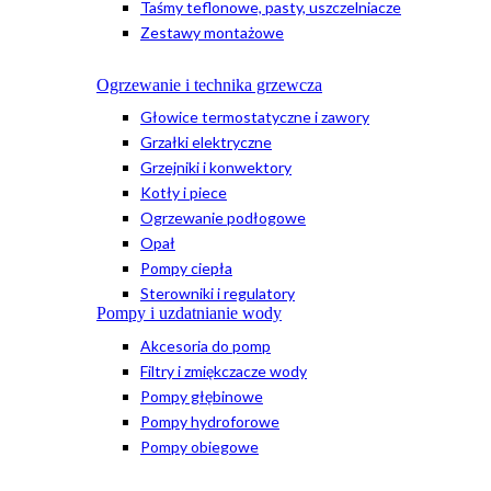
Taśmy teflonowe, pasty, uszczelniacze
Zestawy montażowe
Ogrzewanie i technika grzewcza
Głowice termostatyczne i zawory
Grzałki elektryczne
Grzejniki i konwektory
Kotły i piece
Ogrzewanie podłogowe
Opał
Pompy ciepła
Sterowniki i regulatory
Pompy i uzdatnianie wody
Akcesoria do pomp
Filtry i zmiękczacze wody
Pompy głębinowe
Pompy hydroforowe
Pompy obiegowe