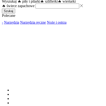
Wyszukaj
🔥 piły i pilarki
🔥 szlifierki
🔥 wiertarki
🔥 świece zapachowe
Szukaj
Polecane
-
Narzędzia
Narzędzia ręczne
Noże i ostrza