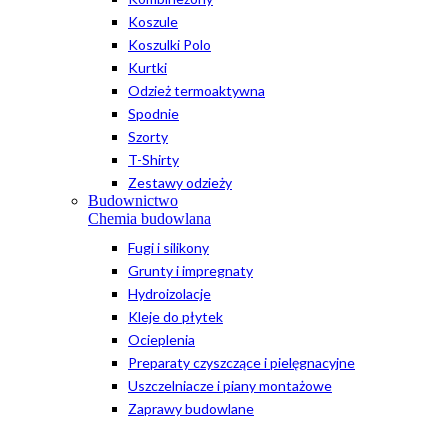
Koszule
Koszulki Polo
Kurtki
Odzież termoaktywna
Spodnie
Szorty
T-Shirty
Zestawy odzieży
Budownictwo
Chemia budowlana
Fugi i silikony
Grunty i impregnaty
Hydroizolacje
Kleje do płytek
Ocieplenia
Preparaty czyszczące i pielęgnacyjne
Uszczelniacze i piany montażowe
Zaprawy budowlane