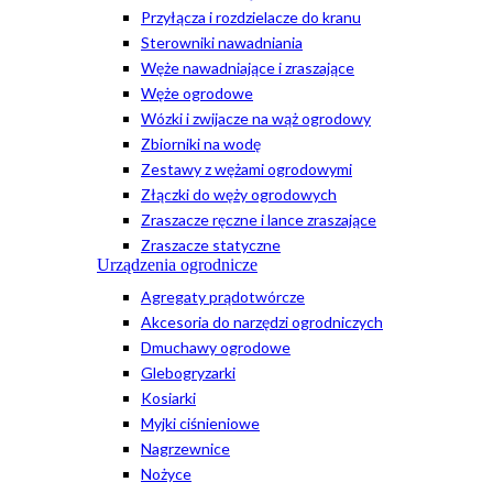
Przyłącza i rozdzielacze do kranu
Sterowniki nawadniania
Węże nawadniające i zraszające
Węże ogrodowe
Wózki i zwijacze na wąż ogrodowy
Zbiorniki na wodę
Zestawy z wężami ogrodowymi
Złączki do węży ogrodowych
Zraszacze ręczne i lance zraszające
Zraszacze statyczne
Urządzenia ogrodnicze
Agregaty prądotwórcze
Akcesoria do narzędzi ogrodniczych
Dmuchawy ogrodowe
Glebogryzarki
Kosiarki
Myjki ciśnieniowe
Nagrzewnice
Nożyce