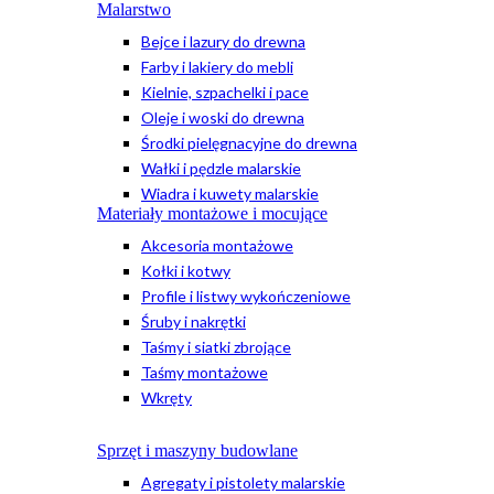
Malarstwo
Bejce i lazury do drewna
Farby i lakiery do mebli
Kielnie, szpachelki i pace
Oleje i woski do drewna
Środki pielęgnacyjne do drewna
Wałki i pędzle malarskie
Wiadra i kuwety malarskie
Materiały montażowe i mocujące
Akcesoria montażowe
Kołki i kotwy
Profile i listwy wykończeniowe
Śruby i nakrętki
Taśmy i siatki zbrojące
Taśmy montażowe
Wkręty
Sprzęt i maszyny budowlane
Agregaty i pistolety malarskie