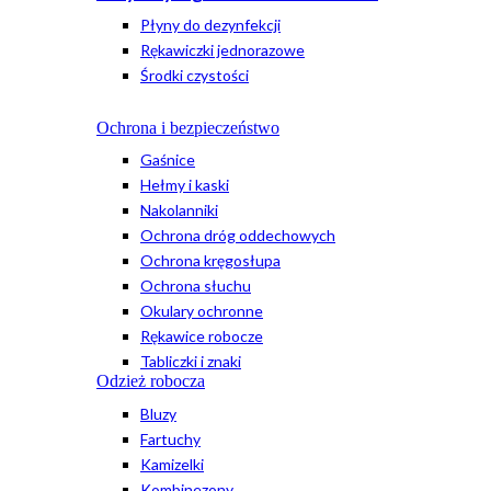
Płyny do dezynfekcji
Rękawiczki jednorazowe
Środki czystości
Ochrona i bezpieczeństwo
Gaśnice
Hełmy i kaski
Nakolanniki
Ochrona dróg oddechowych
Ochrona kręgosłupa
Ochrona słuchu
Okulary ochronne
Rękawice robocze
Tabliczki i znaki
Odzież robocza
Bluzy
Fartuchy
Kamizelki
Kombinezony