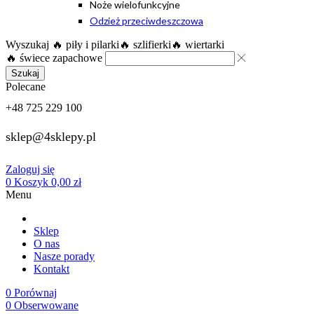
Noże wielofunkcyjne
Odzież przeciwdeszczowa
Wyszukaj
🔥 piły i pilarki
🔥 szlifierki
🔥 wiertarki
🔥 świece zapachowe
Szukaj
Polecane
+48 725 229 100
sklep@4sklepy.pl
Zaloguj się
0
Koszyk
0,00
zł
Menu
Sklep
O nas
Nasze porady
Kontakt
0
Porównaj
0
Obserwowane