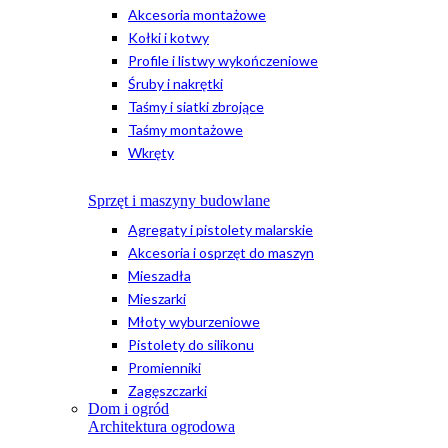
Akcesoria montażowe
Kołki i kotwy
Profile i listwy wykończeniowe
Śruby i nakrętki
Taśmy i siatki zbrojące
Taśmy montażowe
Wkręty
Sprzęt i maszyny budowlane
Agregaty i pistolety malarskie
Akcesoria i osprzęt do maszyn
Mieszadła
Mieszarki
Młoty wyburzeniowe
Pistolety do silikonu
Promienniki
Zagęszczarki
Dom i ogród
Architektura ogrodowa