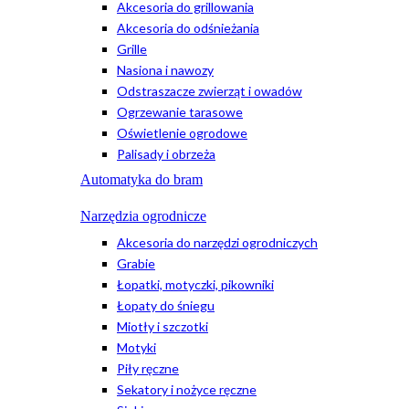
Akcesoria do grillowania
Akcesoria do odśnieżania
Grille
Nasiona i nawozy
Odstraszacze zwierząt i owadów
Ogrzewanie tarasowe
Oświetlenie ogrodowe
Palisady i obrzeża
Automatyka do bram
Narzędzia ogrodnicze
Akcesoria do narzędzi ogrodniczych
Grabie
Łopatki, motyczki, pikowniki
Łopaty do śniegu
Miotły i szczotki
Motyki
Piły ręczne
Sekatory i nożyce ręczne