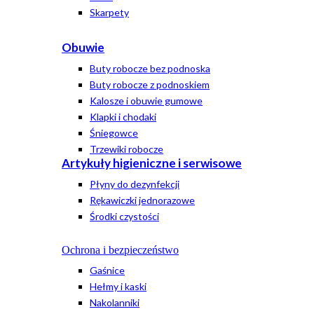
Skarpety
Obuwie
Buty robocze bez podnoska
Buty robocze z podnoskiem
Kalosze i obuwie gumowe
Klapki i chodaki
Śniegowce
Trzewiki robocze
Artykuły higieniczne i serwisowe
Płyny do dezynfekcji
Rękawiczki jednorazowe
Środki czystości
Ochrona i bezpieczeństwo
Gaśnice
Hełmy i kaski
Nakolanniki