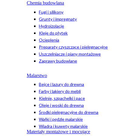
Chemia budowlana
Fugi i silikony
Grunty i impregnaty
Hydroizolacje
Kleje do płytek
Ocieplenia
Preparaty czyszczące i pielęgnacyjne
Uszczelniacze i piany montażowe
Zaprawy budowlane
Malarstwo
Bejce i lazury do drewna
Farby i lakiery do mebli
Kielnie, szpachelki i pace
Oleje i woski do drewna
Środki pielęgnacyjne do drewna
Wałki i pędzle malarskie
Wiadra i kuwety malarskie
Materiały montażowe i mocujące