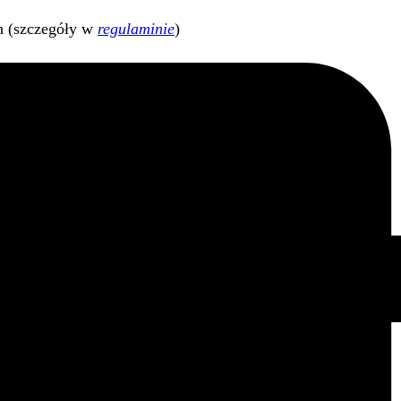
h (szczegóły w
regulaminie
)