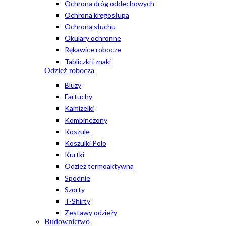
Ochrona dróg oddechowych
Ochrona kręgosłupa
Ochrona słuchu
Okulary ochronne
Rękawice robocze
Tabliczki i znaki
Odzież robocza
Bluzy
Fartuchy
Kamizelki
Kombinezony
Koszule
Koszulki Polo
Kurtki
Odzież termoaktywna
Spodnie
Szorty
T-Shirty
Zestawy odzieży
Budownictwo