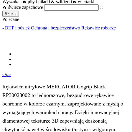
Wyszukaj
🔥 piły i pilarki
🔥 szlifierki
🔥 wiertarki
🔥 świece zapachowe
Szukaj
Polecane
-
BHP i odzież
Ochrona i bezpieczeństwo
Rękawice robocze
Opis
Rękawice nitrylowe MERCATOR Gogrip Black
RP30023002 to jednorazowe, bezpudrowe rękawice
ochronne w kolorze czarnym, zaprojektowane z myślą o
wymagających warunkach pracy. Dzięki innowacyjnej
diamentowej teksturze 3D zapewniają doskonałą
chwytność nawet w środowisku tłustym i wilgotnym.