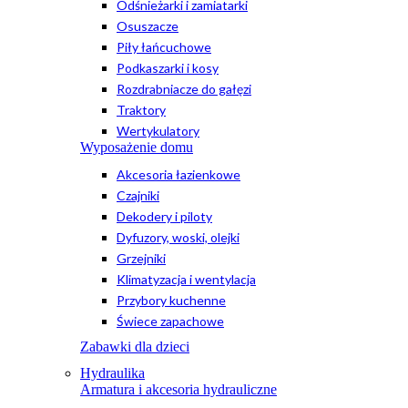
Odśnieżarki i zamiatarki
Osuszacze
Piły łańcuchowe
Podkaszarki i kosy
Rozdrabniacze do gałęzi
Traktory
Wertykulatory
Wyposażenie domu
Akcesoria łazienkowe
Czajniki
Dekodery i piloty
Dyfuzory, woski, olejki
Grzejniki
Klimatyzacja i wentylacja
Przybory kuchenne
Świece zapachowe
Zabawki dla dzieci
Hydraulika
Armatura i akcesoria hydrauliczne