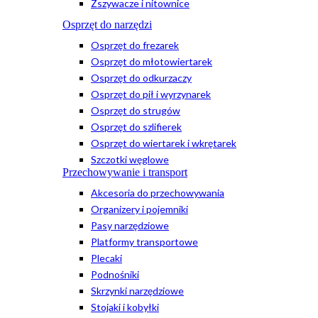
Zszywacze i nitownice
Osprzęt do narzędzi
Osprzęt do frezarek
Osprzęt do młotowiertarek
Osprzęt do odkurzaczy
Osprzęt do pił i wyrzynarek
Osprzęt do strugów
Osprzęt do szlifierek
Osprzęt do wiertarek i wkrętarek
Szczotki węglowe
Przechowywanie i transport
Akcesoria do przechowywania
Organizery i pojemniki
Pasy narzędziowe
Platformy transportowe
Plecaki
Podnośniki
Skrzynki narzędziowe
Stojaki i kobyłki