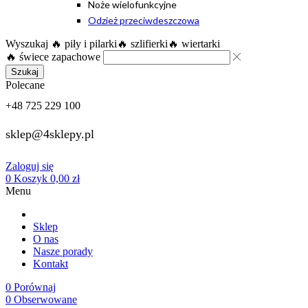
Noże wielofunkcyjne
Odzież przeciwdeszczowa
Wyszukaj
🔥 piły i pilarki
🔥 szlifierki
🔥 wiertarki
🔥 świece zapachowe
Szukaj
Polecane
+48 725 229 100
sklep@4sklepy.pl
Zaloguj się
0
Koszyk
0,00
zł
Menu
Sklep
O nas
Nasze porady
Kontakt
0
Porównaj
0
Obserwowane