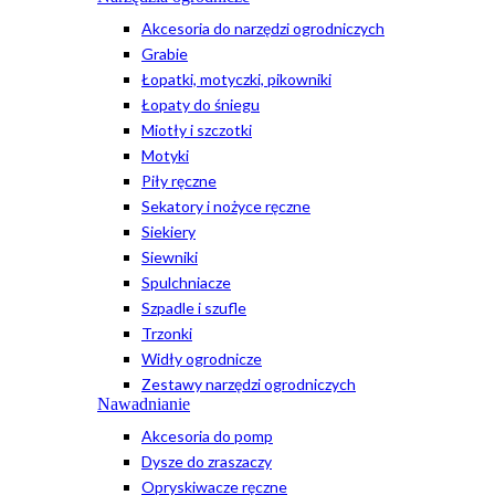
Akcesoria do narzędzi ogrodniczych
Grabie
Łopatki, motyczki, pikowniki
Łopaty do śniegu
Miotły i szczotki
Motyki
Piły ręczne
Sekatory i nożyce ręczne
Siekiery
Siewniki
Spulchniacze
Szpadle i szufle
Trzonki
Widły ogrodnicze
Zestawy narzędzi ogrodniczych
Nawadnianie
Akcesoria do pomp
Dysze do zraszaczy
Opryskiwacze ręczne