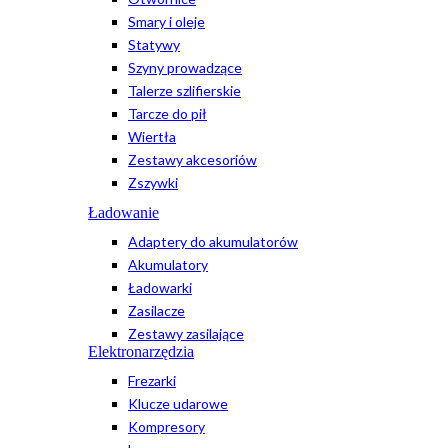
Smary i oleje
Statywy
Szyny prowadzące
Talerze szlifierskie
Tarcze do pił
Wiertła
Zestawy akcesoriów
Zszywki
Ładowanie
Adaptery do akumulatorów
Akumulatory
Ładowarki
Zasilacze
Zestawy zasilające
Elektronarzędzia
Frezarki
Klucze udarowe
Kompresory