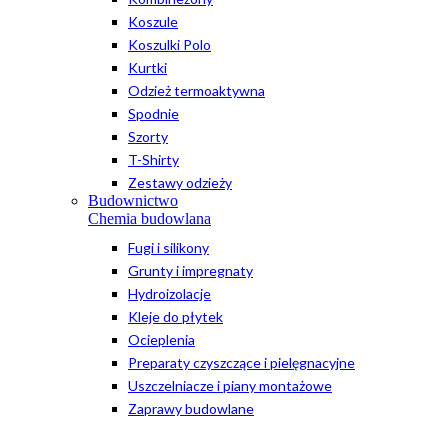
Koszule
Koszulki Polo
Kurtki
Odzież termoaktywna
Spodnie
Szorty
T-Shirty
Zestawy odzieży
Budownictwo
Chemia budowlana
Fugi i silikony
Grunty i impregnaty
Hydroizolacje
Kleje do płytek
Ocieplenia
Preparaty czyszczące i pielęgnacyjne
Uszczelniacze i piany montażowe
Zaprawy budowlane