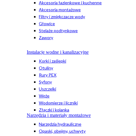
Akcesoria łazienkowe i kuchenne
Akcesoria montażowe
Filtry i zmiękczacze wody
Głowice
Stelaże podtynkowe
Zawory
Instalacje wodne i kanalizacyjne
Korki i zaślepki
Otuliny
Rury PEX
Syfony
Uszczelki
Węże
Wodomierze i liczniki
Złączki i kolanka
Narzędzia i materiały montażowe
Narzędzia hydrauliczne
Opaski, obejmy, uchwyty