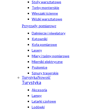
Stoły warsztatowe
Torby monterskie
Wieszaki ścienne
Wózki warsztatowe
Przyrządy pomiarowe
Dalmierze i niwelatory
Kątowniki
Koła pomiarowe
Lasery
Miary i taśmy pomiarowe
Mierniki elektryczne
Poziomice
Sznury traserskie
Turystyka
Nowość
Turystyka
Akcesoria
Lampy
Latarki czołowe
Lodówki