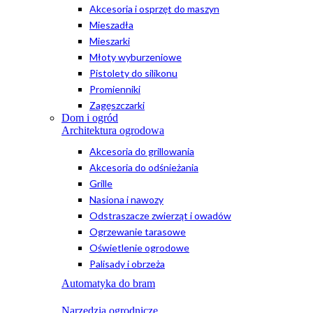
Akcesoria i osprzęt do maszyn
Mieszadła
Mieszarki
Młoty wyburzeniowe
Pistolety do silikonu
Promienniki
Zagęszczarki
Dom i ogród
Architektura ogrodowa
Akcesoria do grillowania
Akcesoria do odśnieżania
Grille
Nasiona i nawozy
Odstraszacze zwierząt i owadów
Ogrzewanie tarasowe
Oświetlenie ogrodowe
Palisady i obrzeża
Automatyka do bram
Narzędzia ogrodnicze