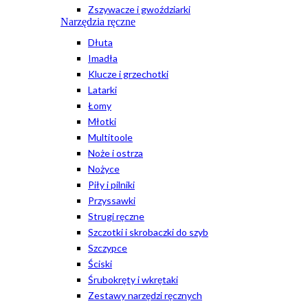
Zszywacze i gwoździarki
Narzędzia ręczne
Dłuta
Imadła
Klucze i grzechotki
Latarki
Łomy
Młotki
Multitoole
Noże i ostrza
Nożyce
Piły i pilniki
Przyssawki
Strugi ręczne
Szczotki i skrobaczki do szyb
Szczypce
Ściski
Śrubokręty i wkrętaki
Zestawy narzędzi ręcznych