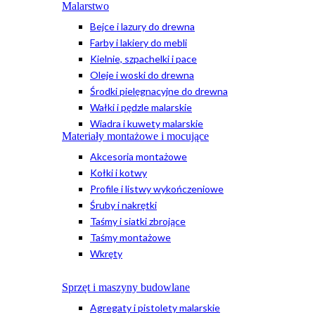
Malarstwo
Bejce i lazury do drewna
Farby i lakiery do mebli
Kielnie, szpachelki i pace
Oleje i woski do drewna
Środki pielęgnacyjne do drewna
Wałki i pędzle malarskie
Wiadra i kuwety malarskie
Materiały montażowe i mocujące
Akcesoria montażowe
Kołki i kotwy
Profile i listwy wykończeniowe
Śruby i nakrętki
Taśmy i siatki zbrojące
Taśmy montażowe
Wkręty
Sprzęt i maszyny budowlane
Agregaty i pistolety malarskie