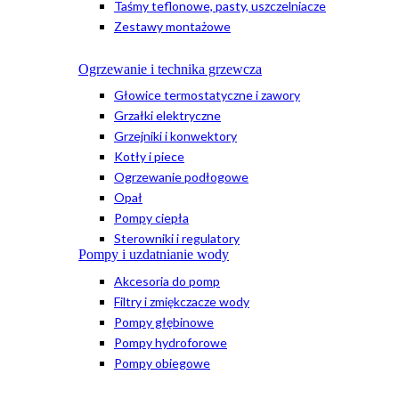
Taśmy teflonowe, pasty, uszczelniacze
Zestawy montażowe
Ogrzewanie i technika grzewcza
Głowice termostatyczne i zawory
Grzałki elektryczne
Grzejniki i konwektory
Kotły i piece
Ogrzewanie podłogowe
Opał
Pompy ciepła
Sterowniki i regulatory
Pompy i uzdatnianie wody
Akcesoria do pomp
Filtry i zmiękczacze wody
Pompy głębinowe
Pompy hydroforowe
Pompy obiegowe