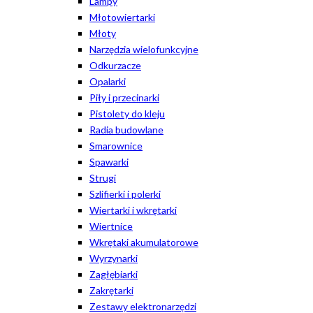
Lampy
Młotowiertarki
Młoty
Narzędzia wielofunkcyjne
Odkurzacze
Opalarki
Piły i przecinarki
Pistolety do kleju
Radia budowlane
Smarownice
Spawarki
Strugi
Szlifierki i polerki
Wiertarki i wkrętarki
Wiertnice
Wkrętaki akumulatorowe
Wyrzynarki
Zagłębiarki
Zakrętarki
Zestawy elektronarzędzi