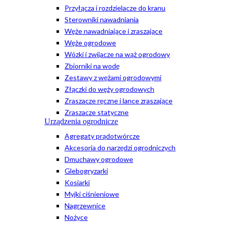
Przyłącza i rozdzielacze do kranu
Sterowniki nawadniania
Węże nawadniające i zraszające
Węże ogrodowe
Wózki i zwijacze na wąż ogrodowy
Zbiorniki na wodę
Zestawy z wężami ogrodowymi
Złączki do węży ogrodowych
Zraszacze ręczne i lance zraszające
Zraszacze statyczne
Urządzenia ogrodnicze
Agregaty prądotwórcze
Akcesoria do narzędzi ogrodniczych
Dmuchawy ogrodowe
Glebogryzarki
Kosiarki
Myjki ciśnieniowe
Nagrzewnice
Nożyce