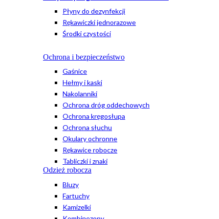
Płyny do dezynfekcji
Rękawiczki jednorazowe
Środki czystości
Ochrona i bezpieczeństwo
Gaśnice
Hełmy i kaski
Nakolanniki
Ochrona dróg oddechowych
Ochrona kręgosłupa
Ochrona słuchu
Okulary ochronne
Rękawice robocze
Tabliczki i znaki
Odzież robocza
Bluzy
Fartuchy
Kamizelki
Kombinezony