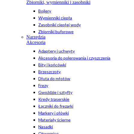
Zbiorniki, wymienniki i zasobniki
Bojlery
Wymienniki ciepła
Zasobniki ciepłej wody
Zbiorniki buforowe
Narzędzia
Akcesoria
Adaptery i uchwyty
Akcesoria do polerowania i czyszczenia
Bity i końcówki
Brzeszczoty
Dłuta do młotów
Frezy
Gwoździe i sztyfty
Kredy traserskie
Łączniki do frezarki
Markery i ołówki
Materiały ścierne
Nasadki
Otwornice