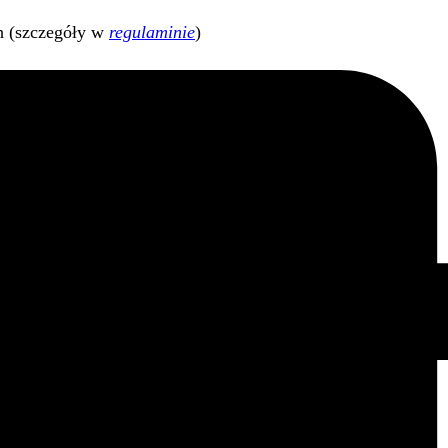
h (szczegóły w
regulaminie
)