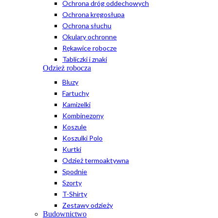
Ochrona dróg oddechowych
Ochrona kręgosłupa
Ochrona słuchu
Okulary ochronne
Rękawice robocze
Tabliczki i znaki
Odzież robocza
Bluzy
Fartuchy
Kamizelki
Kombinezony
Koszule
Koszulki Polo
Kurtki
Odzież termoaktywna
Spodnie
Szorty
T-Shirty
Zestawy odzieży
Budownictwo