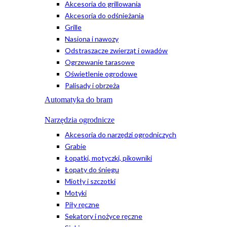
Akcesoria do grillowania
Akcesoria do odśnieżania
Grille
Nasiona i nawozy
Odstraszacze zwierząt i owadów
Ogrzewanie tarasowe
Oświetlenie ogrodowe
Palisady i obrzeża
Automatyka do bram
Narzędzia ogrodnicze
Akcesoria do narzędzi ogrodniczych
Grabie
Łopatki, motyczki, pikowniki
Łopaty do śniegu
Miotły i szczotki
Motyki
Piły ręczne
Sekatory i nożyce ręczne