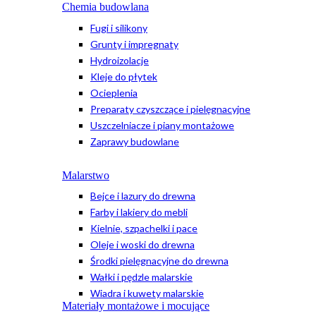
Chemia budowlana
Fugi i silikony
Grunty i impregnaty
Hydroizolacje
Kleje do płytek
Ocieplenia
Preparaty czyszczące i pielęgnacyjne
Uszczelniacze i piany montażowe
Zaprawy budowlane
Malarstwo
Bejce i lazury do drewna
Farby i lakiery do mebli
Kielnie, szpachelki i pace
Oleje i woski do drewna
Środki pielęgnacyjne do drewna
Wałki i pędzle malarskie
Wiadra i kuwety malarskie
Materiały montażowe i mocujące