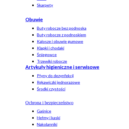
Skarpety
Obuwie
Buty robocze bez podnoska
Buty robocze z podnoskiem
Kalosze i obuwie gumowe
Klapki i chodaki
Śniegowce
Trzewiki robocze
Artykuły higieniczne i serwisowe
Płyny do dezynfekcji
Rękawiczki jednorazowe
Środki czystości
Ochrona i bezpieczeństwo
Gaśnice
Hełmy i kaski
Nakolanniki