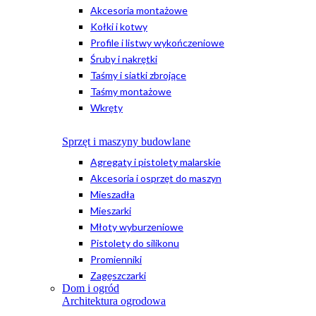
Akcesoria montażowe
Kołki i kotwy
Profile i listwy wykończeniowe
Śruby i nakrętki
Taśmy i siatki zbrojące
Taśmy montażowe
Wkręty
Sprzęt i maszyny budowlane
Agregaty i pistolety malarskie
Akcesoria i osprzęt do maszyn
Mieszadła
Mieszarki
Młoty wyburzeniowe
Pistolety do silikonu
Promienniki
Zagęszczarki
Dom i ogród
Architektura ogrodowa