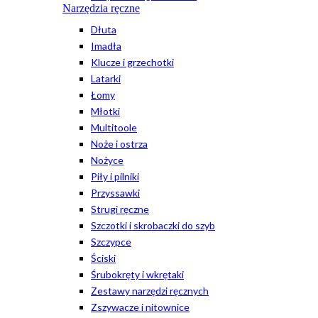
Narzędzia ręczne
Dłuta
Imadła
Klucze i grzechotki
Latarki
Łomy
Młotki
Multitoole
Noże i ostrza
Nożyce
Piły i pilniki
Przyssawki
Strugi ręczne
Szczotki i skrobaczki do szyb
Szczypce
Ściski
Śrubokręty i wkrętaki
Zestawy narzędzi ręcznych
Zszywacze i nitownice