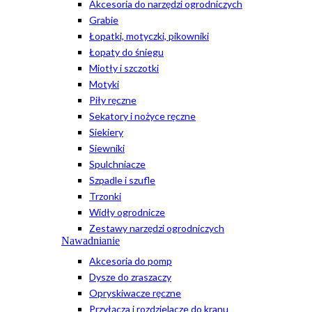
Akcesoria do narzędzi ogrodniczych
Grabie
Łopatki, motyczki, pikowniki
Łopaty do śniegu
Miotły i szczotki
Motyki
Piły ręczne
Sekatory i nożyce ręczne
Siekiery
Siewniki
Spulchniacze
Szpadle i szufle
Trzonki
Widły ogrodnicze
Zestawy narzędzi ogrodniczych
Nawadnianie
Akcesoria do pomp
Dysze do zraszaczy
Opryskiwacze ręczne
Przyłącza i rozdzielacze do kranu