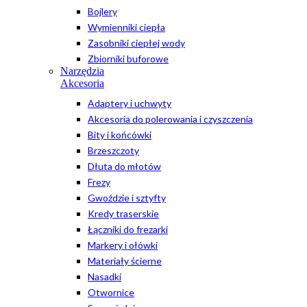
Bojlery
Wymienniki ciepła
Zasobniki ciepłej wody
Zbiorniki buforowe
Narzędzia
Akcesoria
Adaptery i uchwyty
Akcesoria do polerowania i czyszczenia
Bity i końcówki
Brzeszczoty
Dłuta do młotów
Frezy
Gwoździe i sztyfty
Kredy traserskie
Łączniki do frezarki
Markery i ołówki
Materiały ścierne
Nasadki
Otwornice