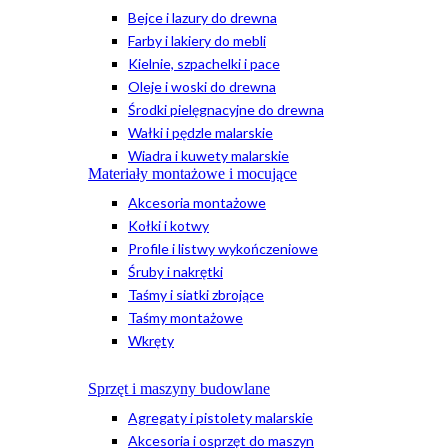
Bejce i lazury do drewna
Farby i lakiery do mebli
Kielnie, szpachelki i pace
Oleje i woski do drewna
Środki pielęgnacyjne do drewna
Wałki i pędzle malarskie
Wiadra i kuwety malarskie
Materiały montażowe i mocujące
Akcesoria montażowe
Kołki i kotwy
Profile i listwy wykończeniowe
Śruby i nakrętki
Taśmy i siatki zbrojące
Taśmy montażowe
Wkręty
Sprzęt i maszyny budowlane
Agregaty i pistolety malarskie
Akcesoria i osprzęt do maszyn