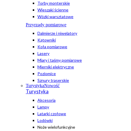
Torby monterskie
Wieszaki ścienne
Wózki warsztatowe
Przyrządy pomiarowe
Dalmierze i niwelatory
Kątowniki
Koła pomiarowe
Lasery
Miary i taśmy pomiarowe
Mierniki elektryczne
Poziomice
Sznury traserskie
Turystyka
Nowość
Turystyka
Akcesoria
Lampy
Latarki czołowe
Lodówki
Noże wielofunkcyjne