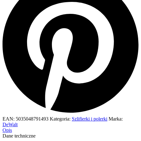
EAN:
5035048791493
Kategoria:
Szlifierki i polerki
Marka:
DeWalt
Opis
Dane techniczne