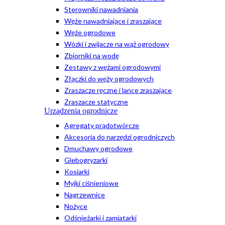
Sterowniki nawadniania
Węże nawadniające i zraszające
Węże ogrodowe
Wózki i zwijacze na wąż ogrodowy
Zbiorniki na wodę
Zestawy z wężami ogrodowymi
Złączki do węży ogrodowych
Zraszacze ręczne i lance zraszające
Zraszacze statyczne
Urządzenia ogrodnicze
Agregaty prądotwórcze
Akcesoria do narzędzi ogrodniczych
Dmuchawy ogrodowe
Glebogryzarki
Kosiarki
Myjki ciśnieniowe
Nagrzewnice
Nożyce
Odśnieżarki i zamiatarki