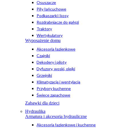
Osuszacze
Piły łańcuchowe
Podkaszarki i kosy
Rozdrabniacze do gałęzi
Traktory
Wertykulatory
Wyposażenie domu
Akcesoria łazienkowe
Czajniki
Dekodery i piloty
Dyfuzory, woski, olejki
Grzejniki
Klimatyzacja i wentylacja
Przybory kuchenne
Świece zapachowe
Zabawki dla dzieci
Hydraulika
Armatura i akcesoria hydrauliczne
Akcesoria łazienkowe i kuchenne