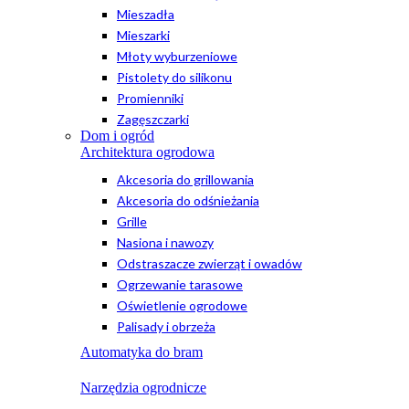
Mieszadła
Mieszarki
Młoty wyburzeniowe
Pistolety do silikonu
Promienniki
Zagęszczarki
Dom i ogród
Architektura ogrodowa
Akcesoria do grillowania
Akcesoria do odśnieżania
Grille
Nasiona i nawozy
Odstraszacze zwierząt i owadów
Ogrzewanie tarasowe
Oświetlenie ogrodowe
Palisady i obrzeża
Automatyka do bram
Narzędzia ogrodnicze