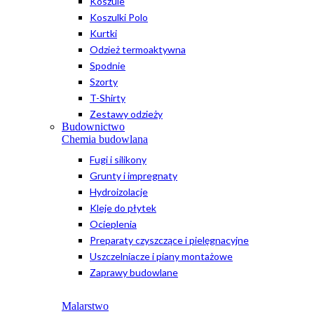
Koszule
Koszulki Polo
Kurtki
Odzież termoaktywna
Spodnie
Szorty
T-Shirty
Zestawy odzieży
Budownictwo
Chemia budowlana
Fugi i silikony
Grunty i impregnaty
Hydroizolacje
Kleje do płytek
Ocieplenia
Preparaty czyszczące i pielęgnacyjne
Uszczelniacze i piany montażowe
Zaprawy budowlane
Malarstwo