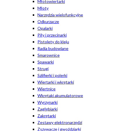
Młotowiertarki
Młoty
Narzędzia wielofunkcyjne
Odkurzacze
Opalarki
Piły i przecinarki
Pistolety do kleju
Radia budowlane
Smarownice
Spawarki
Strugi
Szlifierki i polerki
Wiertarki i wkrętarki
Wiertnice
Wkrętaki akumulatorowe
Wyrzynarki
Zagłębiarki
Zakrętarki
Zestawy elektronarzędzi
Zszywacze i gwoździarki