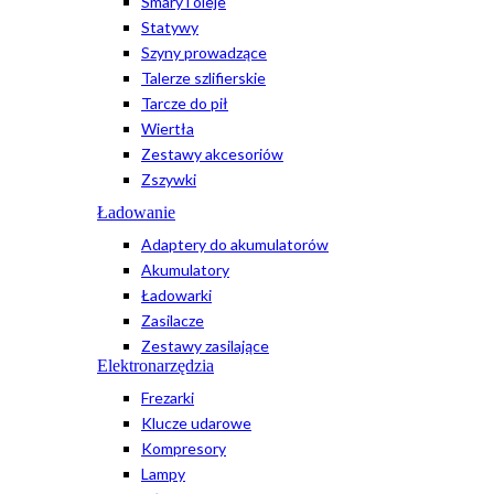
Smary i oleje
Statywy
Szyny prowadzące
Talerze szlifierskie
Tarcze do pił
Wiertła
Zestawy akcesoriów
Zszywki
Ładowanie
Adaptery do akumulatorów
Akumulatory
Ładowarki
Zasilacze
Zestawy zasilające
Elektronarzędzia
Frezarki
Klucze udarowe
Kompresory
Lampy