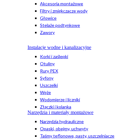
Akcesoria montażowe
Filtry i zmiękczacze wody
Głowice
Stelaże podtynkowe
Zawory
Instalacje wodne i kanalizacyjne
Korki i zaślepki
Otuliny
Rury PEX
Syfony
Uszczelki
Węże
Wodomierze i liczniki
Złączki i kolanka
Narzędzia i materiały montażowe
Narzędzia hydrauliczne
Opaski, obejmy, uchwyty
Taśmy teflonowe, pasty, uszczelniacze