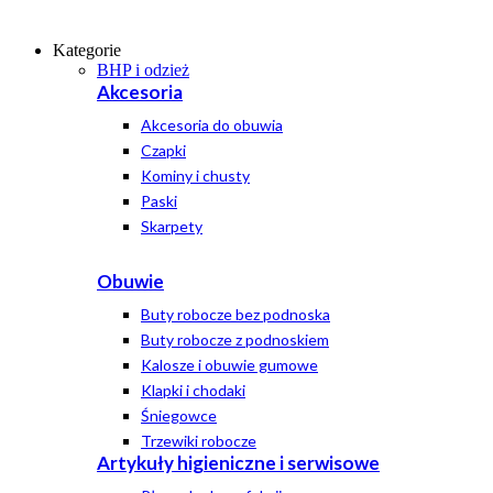
Kategorie
BHP i odzież
Akcesoria
Akcesoria do obuwia
Czapki
Kominy i chusty
Paski
Skarpety
Obuwie
Buty robocze bez podnoska
Buty robocze z podnoskiem
Kalosze i obuwie gumowe
Klapki i chodaki
Śniegowce
Trzewiki robocze
Artykuły higieniczne i serwisowe