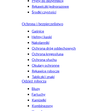
Płyny do dezynfekcji
Rękawiczki jednorazowe
Środki czystości
Ochrona i bezpieczeństwo
Gaśnice
Hełmy i kaski
Nakolanniki
Ochrona dróg oddechowych
Ochrona kręgosłupa
Ochrona słuchu
Okulary ochronne
Rękawice robocze
Tabliczki i znaki
Odzież robocza
Bluzy
Fartuchy
Kamizelki
Kombinezony