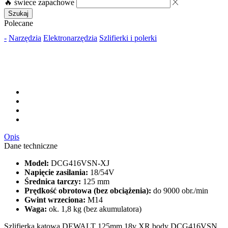
🔥 świece zapachowe
Szukaj
Polecane
-
Narzędzia
Elektronarzędzia
Szlifierki i polerki
Opis
Dane techniczne
Model:
DCG416VSN-XJ
Napięcie zasilania:
18/54V
Średnica tarczy:
125 mm
Prędkość obrotowa (bez obciążenia):
do 9000 obr./min
Gwint wrzeciona:
M14
Waga:
ok. 1,8 kg (bez akumulatora)
Szlifierka kątowa DEWALT 125mm 18v XR body DCG416VSN