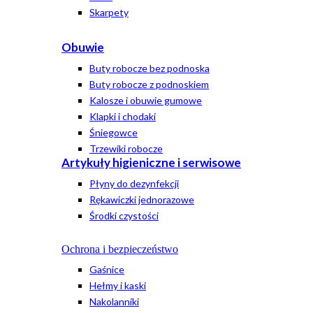
Skarpety
Obuwie
Buty robocze bez podnoska
Buty robocze z podnoskiem
Kalosze i obuwie gumowe
Klapki i chodaki
Śniegowce
Trzewiki robocze
Artykuły higieniczne i serwisowe
Płyny do dezynfekcji
Rękawiczki jednorazowe
Środki czystości
Ochrona i bezpieczeństwo
Gaśnice
Hełmy i kaski
Nakolanniki