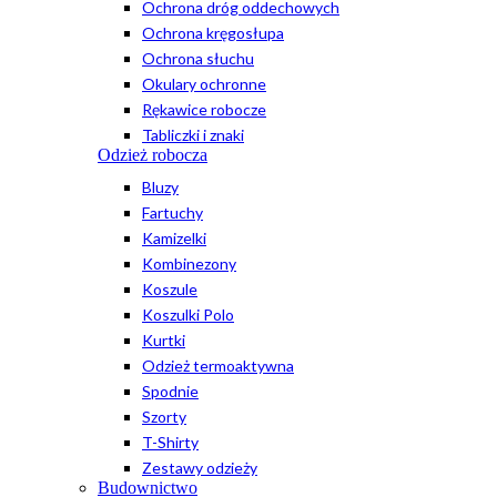
Ochrona dróg oddechowych
Ochrona kręgosłupa
Ochrona słuchu
Okulary ochronne
Rękawice robocze
Tabliczki i znaki
Odzież robocza
Bluzy
Fartuchy
Kamizelki
Kombinezony
Koszule
Koszulki Polo
Kurtki
Odzież termoaktywna
Spodnie
Szorty
T-Shirty
Zestawy odzieży
Budownictwo