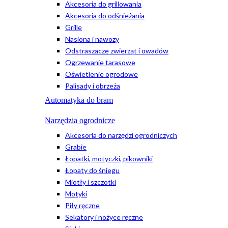
Akcesoria do grillowania
Akcesoria do odśnieżania
Grille
Nasiona i nawozy
Odstraszacze zwierząt i owadów
Ogrzewanie tarasowe
Oświetlenie ogrodowe
Palisady i obrzeża
Automatyka do bram
Narzędzia ogrodnicze
Akcesoria do narzędzi ogrodniczych
Grabie
Łopatki, motyczki, pikowniki
Łopaty do śniegu
Miotły i szczotki
Motyki
Piły ręczne
Sekatory i nożyce ręczne