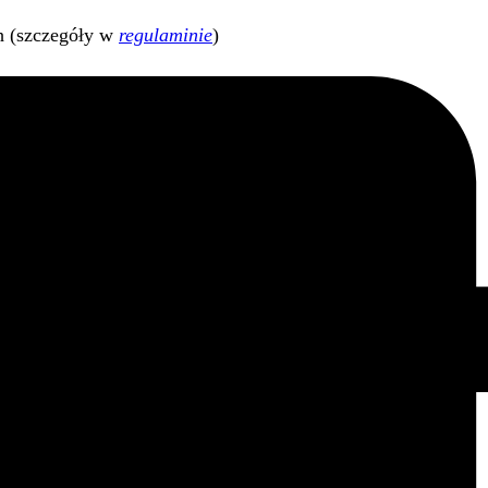
h (szczegóły w
regulaminie
)