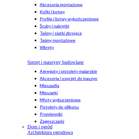
Akcesoria montażowe
Kołki i kotwy
Profile i listwy wykończeniowe
Śruby i nakrętki
Taśmy i siatki zbrojące
Taśmy montażowe
Wkręty
Sprzęt i maszyny budowlane
Agregaty i pistolety malarskie
Akcesoria i osprzęt do maszyn
Mieszadła
Mieszarki
Młoty wyburzeniowe
Pistolety do silikonu
Promienniki
Zagęszczarki
Dom i ogród
Architektura ogrodowa