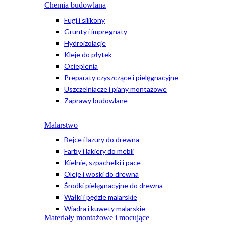
Chemia budowlana
Fugi i silikony
Grunty i impregnaty
Hydroizolacje
Kleje do płytek
Ocieplenia
Preparaty czyszczące i pielęgnacyjne
Uszczelniacze i piany montażowe
Zaprawy budowlane
Malarstwo
Bejce i lazury do drewna
Farby i lakiery do mebli
Kielnie, szpachelki i pace
Oleje i woski do drewna
Środki pielęgnacyjne do drewna
Wałki i pędzle malarskie
Wiadra i kuwety malarskie
Materiały montażowe i mocujące