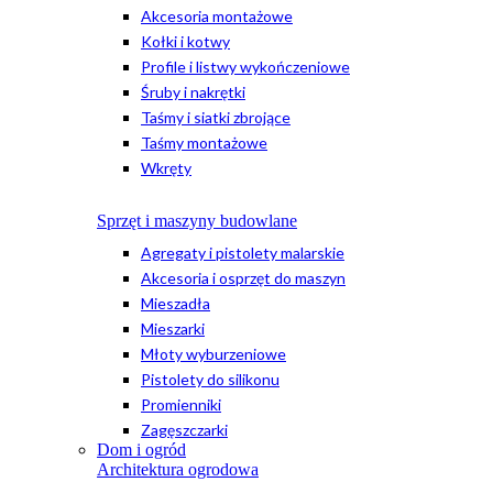
Akcesoria montażowe
Kołki i kotwy
Profile i listwy wykończeniowe
Śruby i nakrętki
Taśmy i siatki zbrojące
Taśmy montażowe
Wkręty
Sprzęt i maszyny budowlane
Agregaty i pistolety malarskie
Akcesoria i osprzęt do maszyn
Mieszadła
Mieszarki
Młoty wyburzeniowe
Pistolety do silikonu
Promienniki
Zagęszczarki
Dom i ogród
Architektura ogrodowa