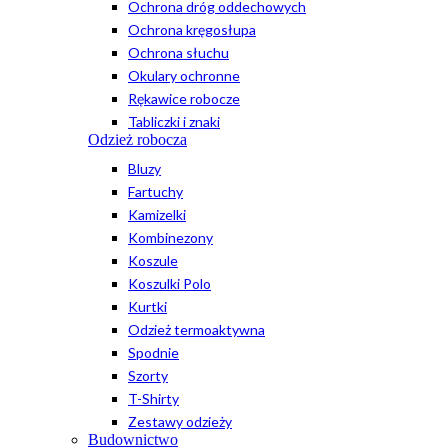
Ochrona dróg oddechowych
Ochrona kręgosłupa
Ochrona słuchu
Okulary ochronne
Rękawice robocze
Tabliczki i znaki
Odzież robocza
Bluzy
Fartuchy
Kamizelki
Kombinezony
Koszule
Koszulki Polo
Kurtki
Odzież termoaktywna
Spodnie
Szorty
T-Shirty
Zestawy odzieży
Budownictwo