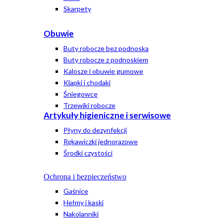
Skarpety
Obuwie
Buty robocze bez podnoska
Buty robocze z podnoskiem
Kalosze i obuwie gumowe
Klapki i chodaki
Śniegowce
Trzewiki robocze
Artykuły higieniczne i serwisowe
Płyny do dezynfekcji
Rękawiczki jednorazowe
Środki czystości
Ochrona i bezpieczeństwo
Gaśnice
Hełmy i kaski
Nakolanniki