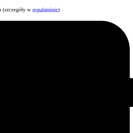
h (szczegóły w
regulaminie
)