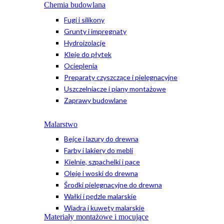
Chemia budowlana
Fugi i silikony
Grunty i impregnaty
Hydroizolacje
Kleje do płytek
Ocieplenia
Preparaty czyszczące i pielęgnacyjne
Uszczelniacze i piany montażowe
Zaprawy budowlane
Malarstwo
Bejce i lazury do drewna
Farby i lakiery do mebli
Kielnie, szpachelki i pace
Oleje i woski do drewna
Środki pielęgnacyjne do drewna
Wałki i pędzle malarskie
Wiadra i kuwety malarskie
Materiały montażowe i mocujące