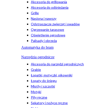
Akcesoria do grillowania
Akcesoria do odśnieżania
Grille
Nasiona i nawozy
Odstraszacze zwierząt i owadów
Ogrzewanie tarasowe
Oświetlenie ogrodowe
Palisady i obrzeża
Automatyka do bram
Narzędzia ogrodnicze
Akcesoria do narzędzi ogrodniczych
Grabie
Łopatki, motyczki, pikowniki
Łopaty do śniegu
Miotły i szczotki
Motyki
Piły ręczne
Sekatory i nożyce ręczne