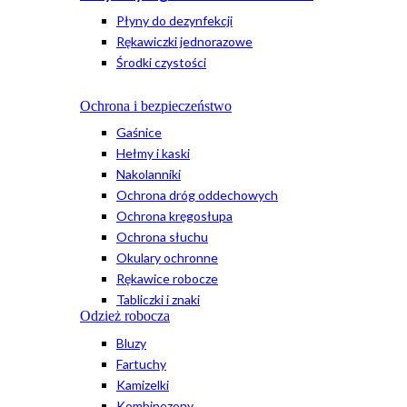
Płyny do dezynfekcji
Rękawiczki jednorazowe
Środki czystości
Ochrona i bezpieczeństwo
Gaśnice
Hełmy i kaski
Nakolanniki
Ochrona dróg oddechowych
Ochrona kręgosłupa
Ochrona słuchu
Okulary ochronne
Rękawice robocze
Tabliczki i znaki
Odzież robocza
Bluzy
Fartuchy
Kamizelki
Kombinezony