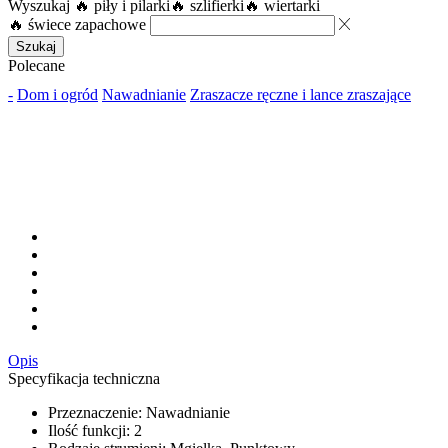
Wyszukaj
🔥 piły i pilarki
🔥 szlifierki
🔥 wiertarki
🔥 świece zapachowe
Szukaj
Polecane
-
Dom i ogród
Nawadnianie
Zraszacze ręczne i lance zraszające
Opis
Specyfikacja techniczna
Przeznaczenie: Nawadnianie
Ilość funkcji: 2