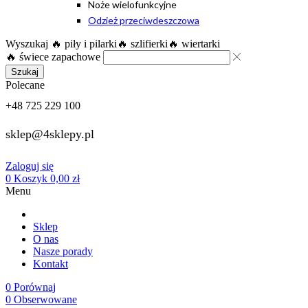
Noże wielofunkcyjne
Odzież przeciwdeszczowa
Wyszukaj
🔥 piły i pilarki
🔥 szlifierki
🔥 wiertarki
🔥 świece zapachowe
Szukaj
Polecane
+48 725 229 100
sklep@4sklepy.pl
Zaloguj się
0
Koszyk
0,00
zł
Menu
Sklep
O nas
Nasze porady
Kontakt
0
Porównaj
0
Obserwowane