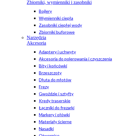
Zbiorniki, wymienniki i zasobniki
Bojlery
Wymienniki ciepła
Zasobniki ciepłej wody
Zbiorniki buforowe
Narzędzia
Akcesoria
Adaptery i uchwyty
Akcesoria do polerowania i czyszczenia
Bity i końcówki
Brzeszczoty
Dłuta do młotów
Frezy
Gwoździe i sztyfty
Kredy traserskie
Łączniki do frezarki
Markery i ołówki
Materiały ścierne
Nasadki
Otwornice