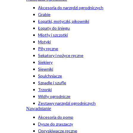
Akcesoria do narzędzi ogrodniczych
Grabie
Łopatki, motyczki, pikowniki
Łopaty do śniegu
Miotły i szczotki
Motyki
Piły ręczne
Sekatory i nożyce ręczne
Siekiery
Siewniki
Spulchniacze
Szpadle i szufle
Trzonki
Widły ogrodnicze
Zestawy narzędzi ogrodniczych
Nawadnianie
Akcesoria do pomp
Dysze do zraszaczy
Opryskiwacze ręczne