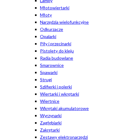
Lampy
Młotowiertarki
Młoty
Narzędzia wielofunkcyjne
Odkurzacze
Opalarki
Piły i przecinarki
Pistolety do kleju
Radia budowlane
Smarownice
Spawarki
Strugi
Szlifierki i polerki
Wiertarki i wkrętarki
Wiertnice
Wkrętaki akumulatorowe
Wyrzynarki
Zagłębiarki
Zakrętarki
Zestawy elektronarzędzi