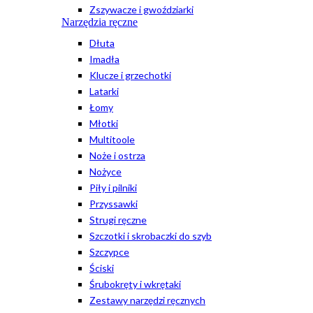
Zszywacze i gwoździarki
Narzędzia ręczne
Dłuta
Imadła
Klucze i grzechotki
Latarki
Łomy
Młotki
Multitoole
Noże i ostrza
Nożyce
Piły i pilniki
Przyssawki
Strugi ręczne
Szczotki i skrobaczki do szyb
Szczypce
Ściski
Śrubokręty i wkrętaki
Zestawy narzędzi ręcznych