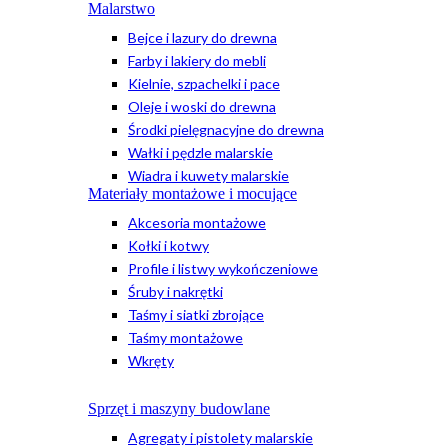
Malarstwo
Bejce i lazury do drewna
Farby i lakiery do mebli
Kielnie, szpachelki i pace
Oleje i woski do drewna
Środki pielęgnacyjne do drewna
Wałki i pędzle malarskie
Wiadra i kuwety malarskie
Materiały montażowe i mocujące
Akcesoria montażowe
Kołki i kotwy
Profile i listwy wykończeniowe
Śruby i nakrętki
Taśmy i siatki zbrojące
Taśmy montażowe
Wkręty
Sprzęt i maszyny budowlane
Agregaty i pistolety malarskie