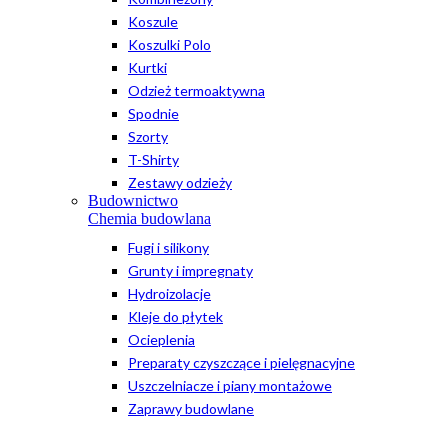
Koszule
Koszulki Polo
Kurtki
Odzież termoaktywna
Spodnie
Szorty
T-Shirty
Zestawy odzieży
Budownictwo
Chemia budowlana
Fugi i silikony
Grunty i impregnaty
Hydroizolacje
Kleje do płytek
Ocieplenia
Preparaty czyszczące i pielęgnacyjne
Uszczelniacze i piany montażowe
Zaprawy budowlane