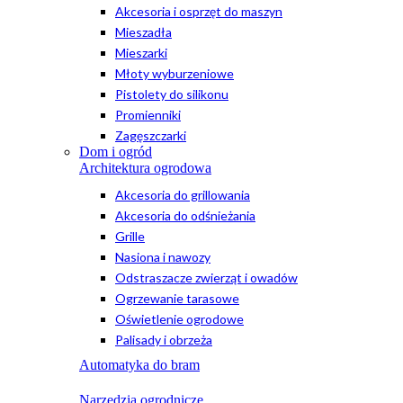
Akcesoria i osprzęt do maszyn
Mieszadła
Mieszarki
Młoty wyburzeniowe
Pistolety do silikonu
Promienniki
Zagęszczarki
Dom i ogród
Architektura ogrodowa
Akcesoria do grillowania
Akcesoria do odśnieżania
Grille
Nasiona i nawozy
Odstraszacze zwierząt i owadów
Ogrzewanie tarasowe
Oświetlenie ogrodowe
Palisady i obrzeża
Automatyka do bram
Narzędzia ogrodnicze