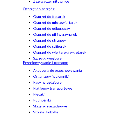
Zszywacze i nitownice
Osprzęt do narzędzi
Osprzęt do frezarek
Osprzęt do młotowiertarek
Osprzęt do odkurzaczy
Osprzęt do pił i wyrzynarek
Osprzęt do strugów
Osprzęt do szlifierek
Osprzęt do wiertarek i wkrętarek
Szczotki węglowe
Przechowywanie i transport
Akcesoria do przechowywania
Organizery i pojemniki
Pasy narzędziowe
Platformy transportowe
Plecaki
Podnośniki
Skrzynki narzędziowe
Stojaki i kobyłki