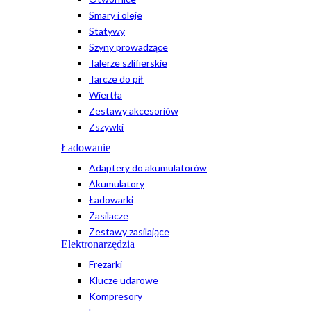
Smary i oleje
Statywy
Szyny prowadzące
Talerze szlifierskie
Tarcze do pił
Wiertła
Zestawy akcesoriów
Zszywki
Ładowanie
Adaptery do akumulatorów
Akumulatory
Ładowarki
Zasilacze
Zestawy zasilające
Elektronarzędzia
Frezarki
Klucze udarowe
Kompresory