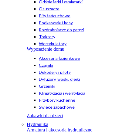
Odśnieżarki i zamiatarki
Osuszacze
Piły łańcuchowe
Podkaszarki i kosy
Rozdrabniacze do gałęzi
Traktory
Wertykulatory
Wyposażenie domu
Akcesoria łazienkowe
Czajniki
Dekodery i piloty
Dyfuzory, woski, olejki
Grzejniki
Klimatyzacja i wentylacja
Przybory kuchenne
Świece zapachowe
Zabawki dla dzieci
Hydraulika
Armatura i akcesoria hydrauliczne