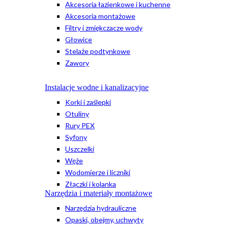
Akcesoria łazienkowe i kuchenne
Akcesoria montażowe
Filtry i zmiękczacze wody
Głowice
Stelaże podtynkowe
Zawory
Instalacje wodne i kanalizacyjne
Korki i zaślepki
Otuliny
Rury PEX
Syfony
Uszczelki
Węże
Wodomierze i liczniki
Złączki i kolanka
Narzędzia i materiały montażowe
Narzędzia hydrauliczne
Opaski, obejmy, uchwyty