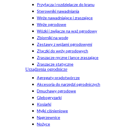
Przyłącza i rozdzielacze do kranu
Sterowniki nawadniania
Węże nawadniające i zraszające
Węże ogrodowe
Wózki i zwijacze na wąż ogrodowy
Zbiorniki na wodę
Zestawy z wężami ogrodowymi
Złączki do węży ogrodowych
Zraszacze ręczne i lance zraszające
Zraszacze statyczne
Urządzenia ogrodnicze
Agregaty prądotwórcze
Akcesoria do narzędzi ogrodniczych
Dmuchawy ogrodowe
Glebogryzarki
Kosiarki
Myjki ciśnieniowe
Nagrzewnice
Nożyce