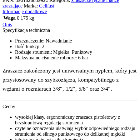
EAN:
5901828859922
Kategoria:
Zraszacze ręczne i lance
zraszające
Marka:
Cellfast
Informacje dodatkowe
Waga
0,175 kg
Opis
Specyfikacja techniczna
Przeznaczenie: Nawadnianie
Ilość funkcji: 2
Rodzaje strumieni: Mgiełka, Punktowy
Maksymalne ciśnienie robocze: 6 bar
Zraszacz zakończony jest uniwersalnym nyplem, który jest
przystosowany do szybkozłącza, kompatybilnego z
wężami o rozmiarach 3/8″, 1/2″, 5/8″ oraz 3/4″.
Cechy
wysokiej klasy, ergonomiczny zraszacz pistoletowy z
bezstopniową regulacją strumienia
czytelne oznaczenia ułatwiają wybór odpowiedniego rodzaju
strumienia od silnego punktowego do delikatnej mgiełki
intuicyjna regulacja siły strumienia