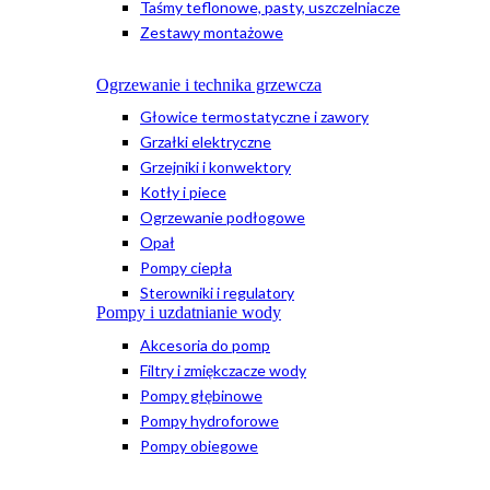
Taśmy teflonowe, pasty, uszczelniacze
Zestawy montażowe
Ogrzewanie i technika grzewcza
Głowice termostatyczne i zawory
Grzałki elektryczne
Grzejniki i konwektory
Kotły i piece
Ogrzewanie podłogowe
Opał
Pompy ciepła
Sterowniki i regulatory
Pompy i uzdatnianie wody
Akcesoria do pomp
Filtry i zmiękczacze wody
Pompy głębinowe
Pompy hydroforowe
Pompy obiegowe