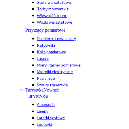
Stoły warsztatowe
Torby monterskie
Wieszaki ścienne
Wózki warsztatowe
Przyrządy pomiarowe
Dalmierze i niwelatory
Kątowniki
Koła pomiarowe
Lasery
Miary i taśmy pomiarowe
Mierniki elektryczne
Poziomice
Sznury traserskie
Turystyka
Nowość
Turystyka
Akcesoria
Lampy
Latarki czołowe
Lodówki