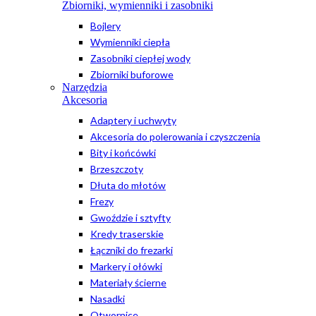
Zbiorniki, wymienniki i zasobniki
Bojlery
Wymienniki ciepła
Zasobniki ciepłej wody
Zbiorniki buforowe
Narzędzia
Akcesoria
Adaptery i uchwyty
Akcesoria do polerowania i czyszczenia
Bity i końcówki
Brzeszczoty
Dłuta do młotów
Frezy
Gwoździe i sztyfty
Kredy traserskie
Łączniki do frezarki
Markery i ołówki
Materiały ścierne
Nasadki
Otwornice