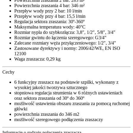
Powierzchnia zraszania 2 bar: 283 m²
Powierzchnia zraszania 4 bar: 346 m²
Przepływ wody przy 2 bar: 10 l/min
Przepływ wody przy 4 bar: 15,5 l/min
Regulacja sektora zraszania: 30º-360º
Maksymalna temperatura wody: 40°C
Rozmiar nypla do szybkozłącza: 3,8″, 1/2″, 5/8″, 3/4″
Rozmiar gwintu do łączenia szeregowego: G3/4″
Zalecane rozmiary węża przyłączeniowego: 1/2″, 3/4″
Zastosowane dyrektywy i normy: 2006/42/WE, EN ISO
12100
Waga zraszacza: 0,29 kg
Cechy
6 funkcyjny zraszacz na podstawie szpilki, wykonany z
wysokiej jakości tworzywa sztucznego
stopniowa regulacja strumienia w 6 różnych ustawieniach
oraz sektora zraszania od 30º do 360º
możliwość ustawienia obszaru zraszania za pomocą ruchomej
główki
powierzchnia zraszania do 346 m2
możliwość szeregowego podłączenia zraszaczy
Informacje o rodzaju połączenia zraszacza