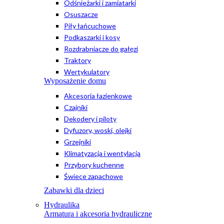
Odśnieżarki i zamiatarki
Osuszacze
Piły łańcuchowe
Podkaszarki i kosy
Rozdrabniacze do gałęzi
Traktory
Wertykulatory
Wyposażenie domu
Akcesoria łazienkowe
Czajniki
Dekodery i piloty
Dyfuzory, woski, olejki
Grzejniki
Klimatyzacja i wentylacja
Przybory kuchenne
Świece zapachowe
Zabawki dla dzieci
Hydraulika
Armatura i akcesoria hydrauliczne