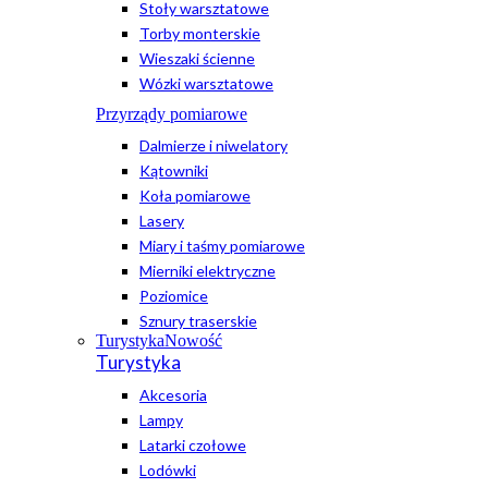
Stoły warsztatowe
Torby monterskie
Wieszaki ścienne
Wózki warsztatowe
Przyrządy pomiarowe
Dalmierze i niwelatory
Kątowniki
Koła pomiarowe
Lasery
Miary i taśmy pomiarowe
Mierniki elektryczne
Poziomice
Sznury traserskie
Turystyka
Nowość
Turystyka
Akcesoria
Lampy
Latarki czołowe
Lodówki