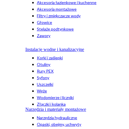
Akcesoria łazienkowe i kuchenne
Akcesoria montażowe
Filtry i zmiękczacze wody
Głowice
Stelaże podtynkowe
Zawory
Instalacje wodne i kanalizacyjne
Korki i zaślepki
Otuliny
Rury PEX
Syfony
Uszczelki
Węże
Wodomierze i liczniki
Złączki i kolanka
Narzędzia i materiały montażowe
Narzędzia hydrauliczne
Opaski, obejmy, uchwyty