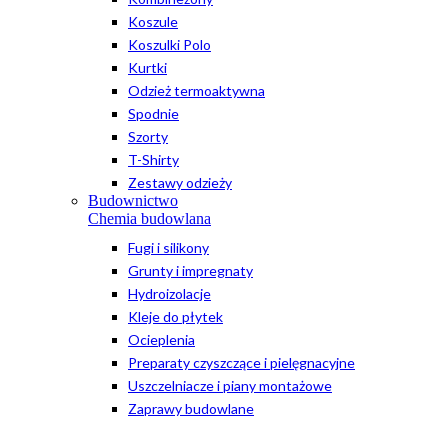
Koszule
Koszulki Polo
Kurtki
Odzież termoaktywna
Spodnie
Szorty
T-Shirty
Zestawy odzieży
Budownictwo
Chemia budowlana
Fugi i silikony
Grunty i impregnaty
Hydroizolacje
Kleje do płytek
Ocieplenia
Preparaty czyszczące i pielęgnacyjne
Uszczelniacze i piany montażowe
Zaprawy budowlane