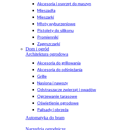
Akcesoria i osprzęt do maszyn
Mieszadła
Mieszarki
Młoty wyburzeniowe
Pistolety do silikonu
Promienniki
Zagęszczarki
Dom i ogród
Architektura ogrodowa
Akcesoria do grillowania
Akcesoria do odśnieżania
Grille
Nasiona i nawozy
Odstraszacze zwierząt i owadów
Ogrzewanie tarasowe
Oświetlenie ogrodowe
Palisady i obrzeża
Automatyka do bram
Narzędzia ogrodnicze