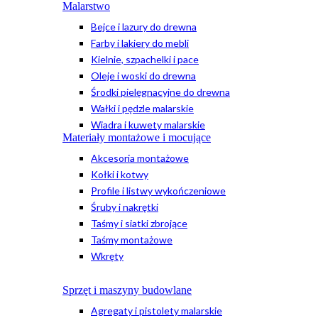
Malarstwo
Bejce i lazury do drewna
Farby i lakiery do mebli
Kielnie, szpachelki i pace
Oleje i woski do drewna
Środki pielęgnacyjne do drewna
Wałki i pędzle malarskie
Wiadra i kuwety malarskie
Materiały montażowe i mocujące
Akcesoria montażowe
Kołki i kotwy
Profile i listwy wykończeniowe
Śruby i nakrętki
Taśmy i siatki zbrojące
Taśmy montażowe
Wkręty
Sprzęt i maszyny budowlane
Agregaty i pistolety malarskie