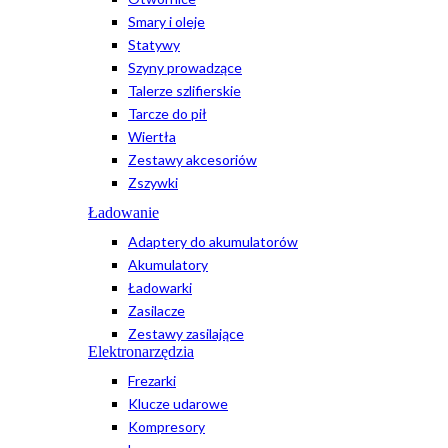
Smary i oleje
Statywy
Szyny prowadzące
Talerze szlifierskie
Tarcze do pił
Wiertła
Zestawy akcesoriów
Zszywki
Ładowanie
Adaptery do akumulatorów
Akumulatory
Ładowarki
Zasilacze
Zestawy zasilające
Elektronarzędzia
Frezarki
Klucze udarowe
Kompresory