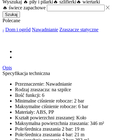
Wyszukaj
🔥 piły i pilarki
🔥 szlifierki
🔥 wiertarki
🔥 świece zapachowe
Szukaj
Polecane
-
Dom i ogród
Nawadnianie
Zraszacze statyczne
Opis
Specyfikacja techniczna
Przeznaczenie: Nawadnianie
Rodzaj zraszacza: na szpilce
Ilość funkcji: 6
Minimalne ciśnienie robocze: 2 bar
Maksymalne ciśnienie robocze: 6 bar
Materiały: ABS, PP
Kształt powierzchni zraszanej: Koło
Maksymalna powierzchnia zraszania: 346 m²
Pole/średnica zraszania 2 bar: 19 m
Pole/średnica zraszania 4 bar: 21 m