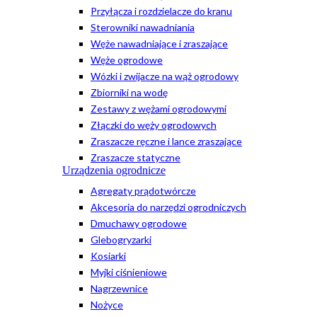
Przyłącza i rozdzielacze do kranu
Sterowniki nawadniania
Węże nawadniające i zraszające
Węże ogrodowe
Wózki i zwijacze na wąż ogrodowy
Zbiorniki na wodę
Zestawy z wężami ogrodowymi
Złączki do węży ogrodowych
Zraszacze ręczne i lance zraszające
Zraszacze statyczne
Urządzenia ogrodnicze
Agregaty prądotwórcze
Akcesoria do narzędzi ogrodniczych
Dmuchawy ogrodowe
Glebogryzarki
Kosiarki
Myjki ciśnieniowe
Nagrzewnice
Nożyce