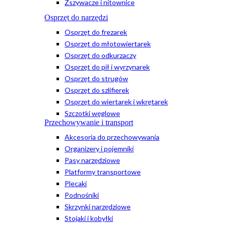
Zszywacze i nitownice
Osprzęt do narzędzi
Osprzęt do frezarek
Osprzęt do młotowiertarek
Osprzęt do odkurzaczy
Osprzęt do pił i wyrzynarek
Osprzęt do strugów
Osprzęt do szlifierek
Osprzęt do wiertarek i wkrętarek
Szczotki węglowe
Przechowywanie i transport
Akcesoria do przechowywania
Organizery i pojemniki
Pasy narzędziowe
Platformy transportowe
Plecaki
Podnośniki
Skrzynki narzędziowe
Stojaki i kobyłki