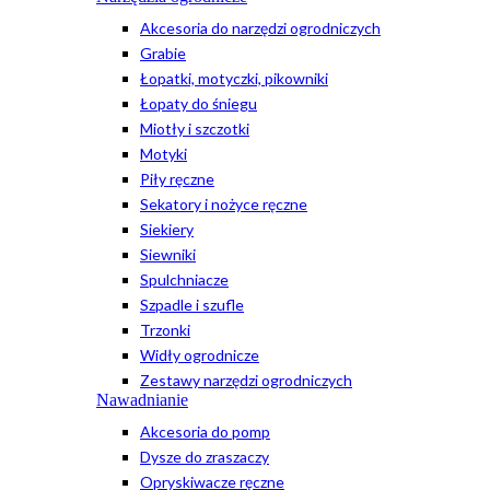
Akcesoria do narzędzi ogrodniczych
Grabie
Łopatki, motyczki, pikowniki
Łopaty do śniegu
Miotły i szczotki
Motyki
Piły ręczne
Sekatory i nożyce ręczne
Siekiery
Siewniki
Spulchniacze
Szpadle i szufle
Trzonki
Widły ogrodnicze
Zestawy narzędzi ogrodniczych
Nawadnianie
Akcesoria do pomp
Dysze do zraszaczy
Opryskiwacze ręczne