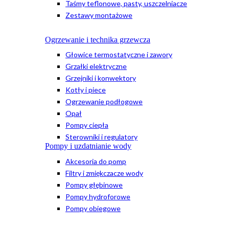
Taśmy teflonowe, pasty, uszczelniacze
Zestawy montażowe
Ogrzewanie i technika grzewcza
Głowice termostatyczne i zawory
Grzałki elektryczne
Grzejniki i konwektory
Kotły i piece
Ogrzewanie podłogowe
Opał
Pompy ciepła
Sterowniki i regulatory
Pompy i uzdatnianie wody
Akcesoria do pomp
Filtry i zmiękczacze wody
Pompy głębinowe
Pompy hydroforowe
Pompy obiegowe