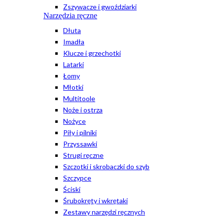
Zszywacze i gwoździarki
Narzędzia ręczne
Dłuta
Imadła
Klucze i grzechotki
Latarki
Łomy
Młotki
Multitoole
Noże i ostrza
Nożyce
Piły i pilniki
Przyssawki
Strugi ręczne
Szczotki i skrobaczki do szyb
Szczypce
Ściski
Śrubokręty i wkrętaki
Zestawy narzędzi ręcznych