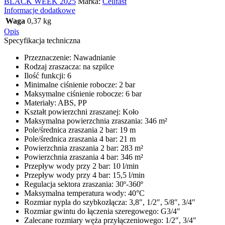
BLACK WEEK 2025
Marka:
Cellfast
Informacje dodatkowe
Waga
0,37 kg
Opis
Specyfikacja techniczna
Przeznaczenie: Nawadnianie
Rodzaj zraszacza: na szpilce
Ilość funkcji: 6
Minimalne ciśnienie robocze: 2 bar
Maksymalne ciśnienie robocze: 6 bar
Materiały: ABS, PP
Kształt powierzchni zraszanej: Koło
Maksymalna powierzchnia zraszania: 346 m²
Pole/średnica zraszania 2 bar: 19 m
Pole/średnica zraszania 4 bar: 21 m
Powierzchnia zraszania 2 bar: 283 m²
Powierzchnia zraszania 4 bar: 346 m²
Przepływ wody przy 2 bar: 10 l/min
Przepływ wody przy 4 bar: 15,5 l/min
Regulacja sektora zraszania: 30º-360º
Maksymalna temperatura wody: 40°C
Rozmiar nypla do szybkozłącza: 3,8″, 1/2″, 5/8″, 3/4″
Rozmiar gwintu do łączenia szeregowego: G3/4″
Zalecane rozmiary węża przyłączeniowego: 1/2″, 3/4″