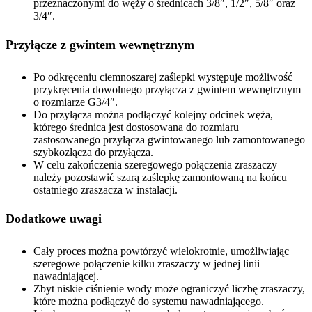
przeznaczonymi do węży o średnicach 3/8″, 1/2″, 5/8″ oraz
3/4″.
Przyłącze z gwintem wewnętrznym
Po odkręceniu ciemnoszarej zaślepki występuje możliwość
przykręcenia dowolnego przyłącza z gwintem wewnętrznym
o rozmiarze G3/4″.
Do przyłącza można podłączyć kolejny odcinek węża,
którego średnica jest dostosowana do rozmiaru
zastosowanego przyłącza gwintowanego lub zamontowanego
szybkozłącza do przyłącza.
W celu zakończenia szeregowego połączenia zraszaczy
należy pozostawić szarą zaślepkę zamontowaną na końcu
ostatniego zraszacza w instalacji.
Dodatkowe uwagi
Cały proces można powtórzyć wielokrotnie, umożliwiając
szeregowe połączenie kilku zraszaczy w jednej linii
nawadniającej.
Zbyt niskie ciśnienie wody może ograniczyć liczbę zraszaczy,
które można podłączyć do systemu nawadniającego.