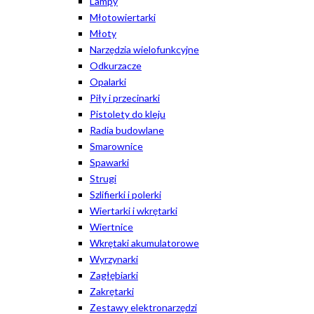
Lampy
Młotowiertarki
Młoty
Narzędzia wielofunkcyjne
Odkurzacze
Opalarki
Piły i przecinarki
Pistolety do kleju
Radia budowlane
Smarownice
Spawarki
Strugi
Szlifierki i polerki
Wiertarki i wkrętarki
Wiertnice
Wkrętaki akumulatorowe
Wyrzynarki
Zagłębiarki
Zakrętarki
Zestawy elektronarzędzi