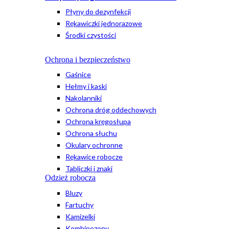
Płyny do dezynfekcji
Rękawiczki jednorazowe
Środki czystości
Ochrona i bezpieczeństwo
Gaśnice
Hełmy i kaski
Nakolanniki
Ochrona dróg oddechowych
Ochrona kręgosłupa
Ochrona słuchu
Okulary ochronne
Rękawice robocze
Tabliczki i znaki
Odzież robocza
Bluzy
Fartuchy
Kamizelki
Kombinezony