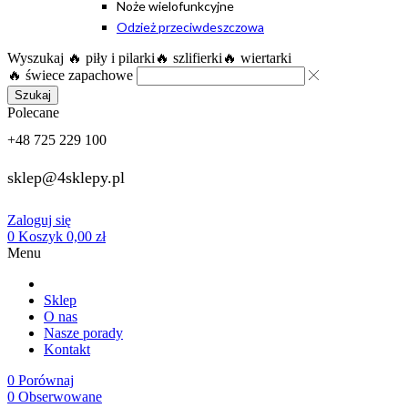
Noże wielofunkcyjne
Odzież przeciwdeszczowa
Wyszukaj
🔥 piły i pilarki
🔥 szlifierki
🔥 wiertarki
🔥 świece zapachowe
Szukaj
Polecane
+48 725 229 100
sklep@4sklepy.pl
Zaloguj się
0
Koszyk
0,00
zł
Menu
Sklep
O nas
Nasze porady
Kontakt
0
Porównaj
0
Obserwowane