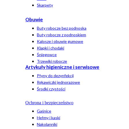
Skarpety
Obuwie
Buty robocze bez podnoska
Buty robocze z podnoskiem
Kalosze i obuwie gumowe
Klapki i chodaki
Śniegowce
Trzewiki robocze
Artykuły higieniczne i serwisowe
Płyny do dezynfekcji
Rękawiczki jednorazowe
Środki czystości
Ochrona i bezpieczeństwo
Gaśnice
Hełmy i kaski
Nakolanniki