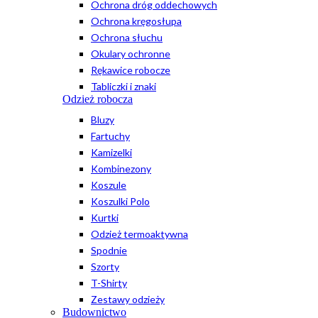
Ochrona dróg oddechowych
Ochrona kręgosłupa
Ochrona słuchu
Okulary ochronne
Rękawice robocze
Tabliczki i znaki
Odzież robocza
Bluzy
Fartuchy
Kamizelki
Kombinezony
Koszule
Koszulki Polo
Kurtki
Odzież termoaktywna
Spodnie
Szorty
T-Shirty
Zestawy odzieży
Budownictwo