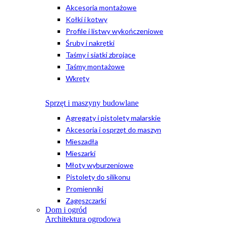
Akcesoria montażowe
Kołki i kotwy
Profile i listwy wykończeniowe
Śruby i nakrętki
Taśmy i siatki zbrojące
Taśmy montażowe
Wkręty
Sprzęt i maszyny budowlane
Agregaty i pistolety malarskie
Akcesoria i osprzęt do maszyn
Mieszadła
Mieszarki
Młoty wyburzeniowe
Pistolety do silikonu
Promienniki
Zagęszczarki
Dom i ogród
Architektura ogrodowa