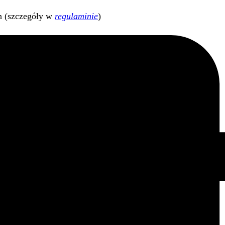
h (szczegóły w
regulaminie
)