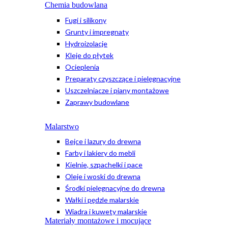
Chemia budowlana
Fugi i silikony
Grunty i impregnaty
Hydroizolacje
Kleje do płytek
Ocieplenia
Preparaty czyszczące i pielęgnacyjne
Uszczelniacze i piany montażowe
Zaprawy budowlane
Malarstwo
Bejce i lazury do drewna
Farby i lakiery do mebli
Kielnie, szpachelki i pace
Oleje i woski do drewna
Środki pielęgnacyjne do drewna
Wałki i pędzle malarskie
Wiadra i kuwety malarskie
Materiały montażowe i mocujące