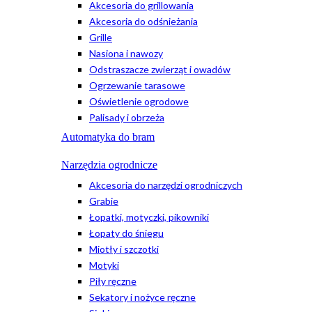
Akcesoria do grillowania
Akcesoria do odśnieżania
Grille
Nasiona i nawozy
Odstraszacze zwierząt i owadów
Ogrzewanie tarasowe
Oświetlenie ogrodowe
Palisady i obrzeża
Automatyka do bram
Narzędzia ogrodnicze
Akcesoria do narzędzi ogrodniczych
Grabie
Łopatki, motyczki, pikowniki
Łopaty do śniegu
Miotły i szczotki
Motyki
Piły ręczne
Sekatory i nożyce ręczne