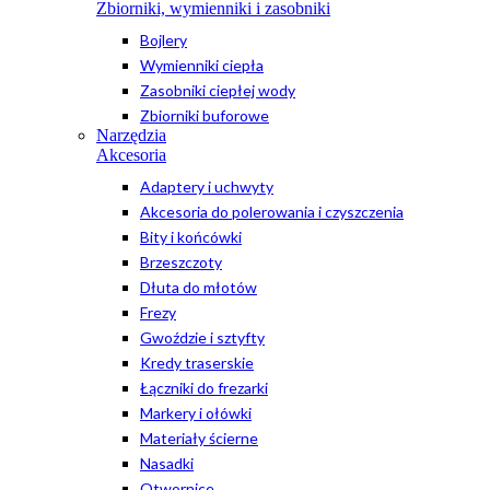
Zbiorniki, wymienniki i zasobniki
Bojlery
Wymienniki ciepła
Zasobniki ciepłej wody
Zbiorniki buforowe
Narzędzia
Akcesoria
Adaptery i uchwyty
Akcesoria do polerowania i czyszczenia
Bity i końcówki
Brzeszczoty
Dłuta do młotów
Frezy
Gwoździe i sztyfty
Kredy traserskie
Łączniki do frezarki
Markery i ołówki
Materiały ścierne
Nasadki
Otwornice