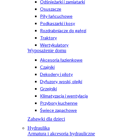
Odśnieżarki i zamiatarki
Osuszacze
Piły łańcuchowe
Podkaszarki i kosy
Rozdrabniacze do gałęzi
Traktory
Wertykulatory
Wyposażenie domu
Akcesoria łazienkowe
Czajniki
Dekodery i piloty
Dyfuzory, woski, olejki
Grzejniki
Klimatyzacja i wentylacja
Przybory kuchenne
Świece zapachowe
Zabawki dla dzieci
Hydraulika
Armatura i akcesoria hydrauliczne