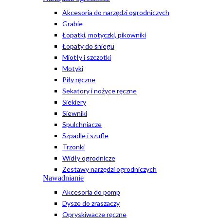
Akcesoria do narzędzi ogrodniczych
Grabie
Łopatki, motyczki, pikowniki
Łopaty do śniegu
Miotły i szczotki
Motyki
Piły ręczne
Sekatory i nożyce ręczne
Siekiery
Siewniki
Spulchniacze
Szpadle i szufle
Trzonki
Widły ogrodnicze
Zestawy narzędzi ogrodniczych
Nawadnianie
Akcesoria do pomp
Dysze do zraszaczy
Opryskiwacze ręczne