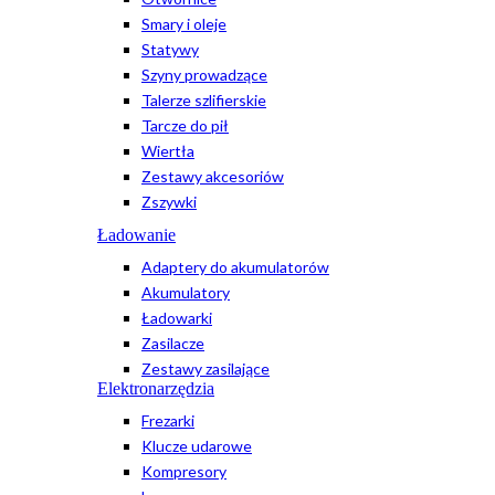
Smary i oleje
Statywy
Szyny prowadzące
Talerze szlifierskie
Tarcze do pił
Wiertła
Zestawy akcesoriów
Zszywki
Ładowanie
Adaptery do akumulatorów
Akumulatory
Ładowarki
Zasilacze
Zestawy zasilające
Elektronarzędzia
Frezarki
Klucze udarowe
Kompresory