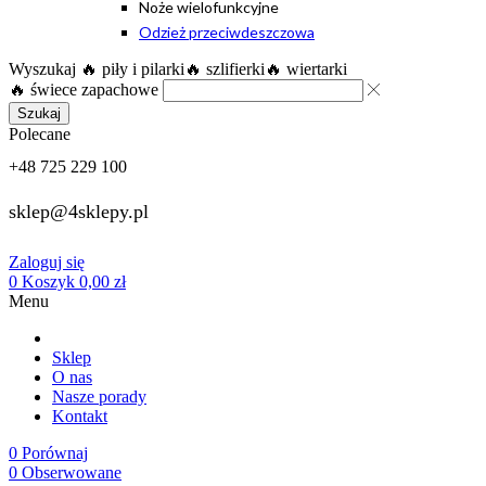
Noże wielofunkcyjne
Odzież przeciwdeszczowa
Wyszukaj
🔥 piły i pilarki
🔥 szlifierki
🔥 wiertarki
🔥 świece zapachowe
Szukaj
Polecane
+48 725 229 100
sklep@4sklepy.pl
Zaloguj się
0
Koszyk
0,00
zł
Menu
Sklep
O nas
Nasze porady
Kontakt
0
Porównaj
0
Obserwowane