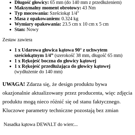
Długość głowicy:
65 mm (do 140 mm z przedłużeniem)
Maksymalny moment obrotowy:
43 Nm
Typ mocowania:
Sześciokąt 1/4″
Masa z opakowaniem:
0.324 kg
Wymiary opakowania:
23.5 cm x 10 cm x 5 cm
Stan:
Nowy
Zestaw zawiera
1 x Udarowa głowica kątowa 90° z uchwytem
sześciokątnym 1/4”
(szerokość 38 mm, długość 65 mm)
1 x Rękojeść boczna do głowicy kątowej
1 x Rękojeść przedłużająca do głowicy kątowej
(wydłużenie do 140 mm)
UWAGA!
Zdarza się, że design produktu bywa
okazjonalnie aktualizowany przez producenta, więc zdjęcia
produktu mogą nieco różnić się od stanu faktycznego.
Kluczowe parametry techniczne pozostają bez zmian
Nasadka kątowa DEWALT do wierc...