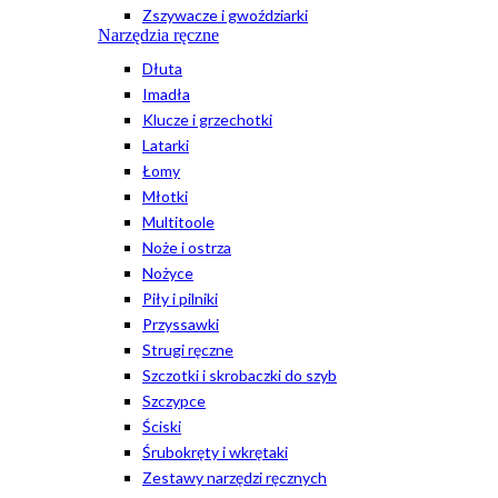
Zszywacze i gwoździarki
Narzędzia ręczne
Dłuta
Imadła
Klucze i grzechotki
Latarki
Łomy
Młotki
Multitoole
Noże i ostrza
Nożyce
Piły i pilniki
Przyssawki
Strugi ręczne
Szczotki i skrobaczki do szyb
Szczypce
Ściski
Śrubokręty i wkrętaki
Zestawy narzędzi ręcznych