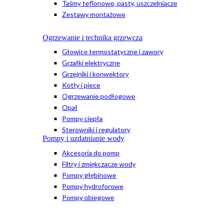
Taśmy teflonowe, pasty, uszczelniacze
Zestawy montażowe
Ogrzewanie i technika grzewcza
Głowice termostatyczne i zawory
Grzałki elektryczne
Grzejniki i konwektory
Kotły i piece
Ogrzewanie podłogowe
Opał
Pompy ciepła
Sterowniki i regulatory
Pompy i uzdatnianie wody
Akcesoria do pomp
Filtry i zmiękczacze wody
Pompy głębinowe
Pompy hydroforowe
Pompy obiegowe