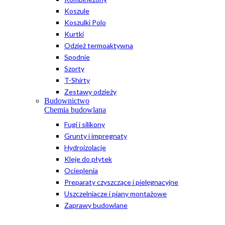
Koszule
Koszulki Polo
Kurtki
Odzież termoaktywna
Spodnie
Szorty
T-Shirty
Zestawy odzieży
Budownictwo
Chemia budowlana
Fugi i silikony
Grunty i impregnaty
Hydroizolacje
Kleje do płytek
Ocieplenia
Preparaty czyszczące i pielęgnacyjne
Uszczelniacze i piany montażowe
Zaprawy budowlane