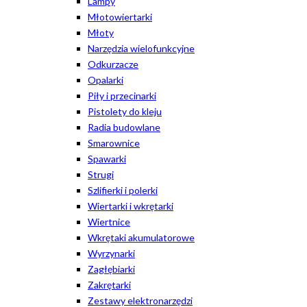
Lampy
Młotowiertarki
Młoty
Narzędzia wielofunkcyjne
Odkurzacze
Opalarki
Piły i przecinarki
Pistolety do kleju
Radia budowlane
Smarownice
Spawarki
Strugi
Szlifierki i polerki
Wiertarki i wkrętarki
Wiertnice
Wkrętaki akumulatorowe
Wyrzynarki
Zagłębiarki
Zakrętarki
Zestawy elektronarzędzi