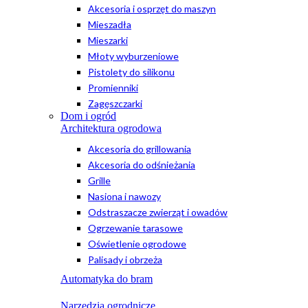
Akcesoria i osprzęt do maszyn
Mieszadła
Mieszarki
Młoty wyburzeniowe
Pistolety do silikonu
Promienniki
Zagęszczarki
Dom i ogród
Architektura ogrodowa
Akcesoria do grillowania
Akcesoria do odśnieżania
Grille
Nasiona i nawozy
Odstraszacze zwierząt i owadów
Ogrzewanie tarasowe
Oświetlenie ogrodowe
Palisady i obrzeża
Automatyka do bram
Narzędzia ogrodnicze