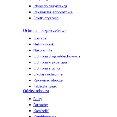
Płyny do dezynfekcji
Rękawiczki jednorazowe
Środki czystości
Ochrona i bezpieczeństwo
Gaśnice
Hełmy i kaski
Nakolanniki
Ochrona dróg oddechowych
Ochrona kręgosłupa
Ochrona słuchu
Okulary ochronne
Rękawice robocze
Tabliczki i znaki
Odzież robocza
Bluzy
Fartuchy
Kamizelki
Kombinezony