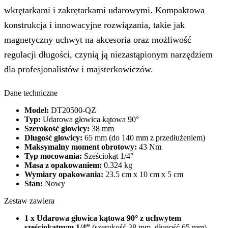
wkrętarkami i zakrętarkami udarowymi. Kompaktowa
konstrukcja i innowacyjne rozwiązania, takie jak
magnetyczny uchwyt na akcesoria oraz możliwość
regulacji długości, czynią ją niezastąpionym narzędziem
dla profesjonalistów i majsterkowiczów.
Dane techniczne
Model:
DT20500-QZ
Typ:
Udarowa głowica kątowa 90°
Szerokość głowicy:
38 mm
Długość głowicy:
65 mm (do 140 mm z przedłużeniem)
Maksymalny moment obrotowy:
43 Nm
Typ mocowania:
Sześciokąt 1/4″
Masa z opakowaniem:
0.324 kg
Wymiary opakowania:
23.5 cm x 10 cm x 5 cm
Stan:
Nowy
Zestaw zawiera
1 x Udarowa głowica kątowa 90° z uchwytem
sześciokątnym 1/4”
(szerokość 38 mm, długość 65 mm)