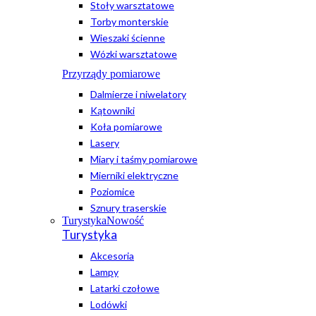
Stoły warsztatowe
Torby monterskie
Wieszaki ścienne
Wózki warsztatowe
Przyrządy pomiarowe
Dalmierze i niwelatory
Kątowniki
Koła pomiarowe
Lasery
Miary i taśmy pomiarowe
Mierniki elektryczne
Poziomice
Sznury traserskie
Turystyka
Nowość
Turystyka
Akcesoria
Lampy
Latarki czołowe
Lodówki