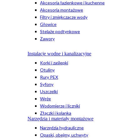
Akcesoria łazienkowe i kuchenne
Akcesoria montażowe
Filtry i zmiękczacze wody
Głowice
Stelaże podtynkowe
Zawory
Instalacje wodne i kanalizacyjne
Korki i zaślepki
Otuliny
Rury PEX
Syfony
Uszczelki
Węże
Wodomierze i liczniki
Złączki i kolanka
Narzędzia i materiały montażowe
Narzędzia hydrauliczne
Opaski, obejmy, uchwyty