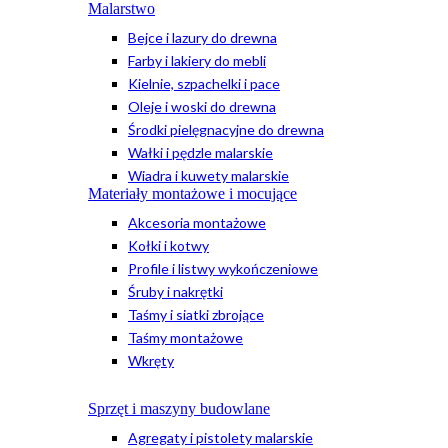
Malarstwo
Bejce i lazury do drewna
Farby i lakiery do mebli
Kielnie, szpachelki i pace
Oleje i woski do drewna
Środki pielęgnacyjne do drewna
Wałki i pędzle malarskie
Wiadra i kuwety malarskie
Materiały montażowe i mocujące
Akcesoria montażowe
Kołki i kotwy
Profile i listwy wykończeniowe
Śruby i nakrętki
Taśmy i siatki zbrojące
Taśmy montażowe
Wkręty
Sprzęt i maszyny budowlane
Agregaty i pistolety malarskie