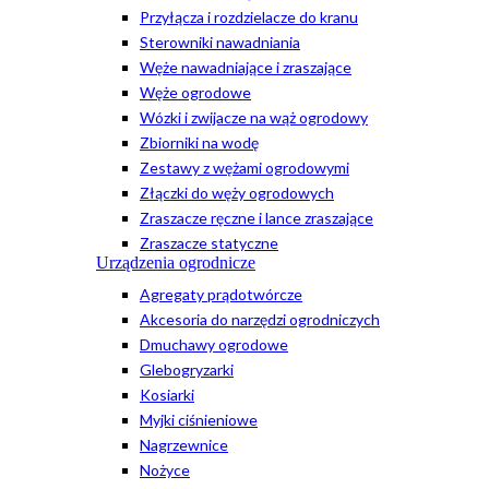
Przyłącza i rozdzielacze do kranu
Sterowniki nawadniania
Węże nawadniające i zraszające
Węże ogrodowe
Wózki i zwijacze na wąż ogrodowy
Zbiorniki na wodę
Zestawy z wężami ogrodowymi
Złączki do węży ogrodowych
Zraszacze ręczne i lance zraszające
Zraszacze statyczne
Urządzenia ogrodnicze
Agregaty prądotwórcze
Akcesoria do narzędzi ogrodniczych
Dmuchawy ogrodowe
Glebogryzarki
Kosiarki
Myjki ciśnieniowe
Nagrzewnice
Nożyce