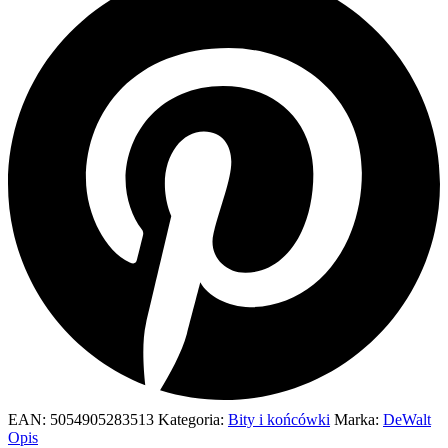
EAN:
5054905283513
Kategoria:
Bity i końcówki
Marka:
DeWalt
Opis