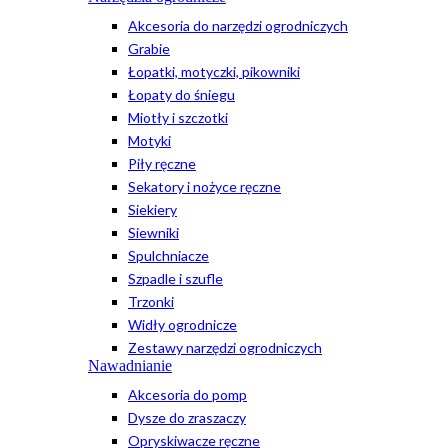
Akcesoria do narzędzi ogrodniczych
Grabie
Łopatki, motyczki, pikowniki
Łopaty do śniegu
Miotły i szczotki
Motyki
Piły ręczne
Sekatory i nożyce ręczne
Siekiery
Siewniki
Spulchniacze
Szpadle i szufle
Trzonki
Widły ogrodnicze
Zestawy narzędzi ogrodniczych
Nawadnianie
Akcesoria do pomp
Dysze do zraszaczy
Opryskiwacze ręczne