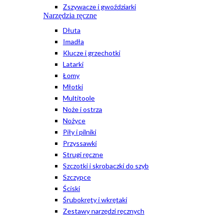
Zszywacze i gwoździarki
Narzędzia ręczne
Dłuta
Imadła
Klucze i grzechotki
Latarki
Łomy
Młotki
Multitoole
Noże i ostrza
Nożyce
Piły i pilniki
Przyssawki
Strugi ręczne
Szczotki i skrobaczki do szyb
Szczypce
Ściski
Śrubokręty i wkrętaki
Zestawy narzędzi ręcznych