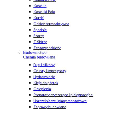
Koszule
Koszulki Polo
Kurtki
Odzież termoaktywna
Spodnie
Szorty
T-Shirty
Zestawy odzieży
Budownictwo
Chemia budowlana
Fugi i silikony
Grunty i impregnaty
Hydroizolacje
Kleje do płytek
Ocieplenia
Preparaty czyszczące i pielęgnacyjne
Uszczelniacze i piany montażowe
Zaprawy budowlane