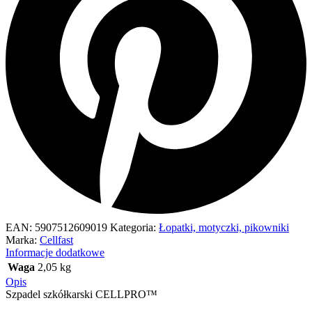
EAN:
5907512609019
Kategoria:
Łopatki, motyczki, pikowniki
Marka:
Cellfast
Informacje dodatkowe
Waga
2,05 kg
Opis
Szpadel szkółkarski CELLPRO™