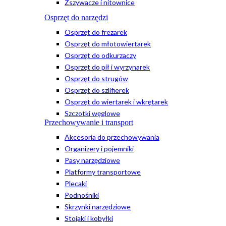
Zszywacze i nitownice
Osprzęt do narzędzi
Osprzęt do frezarek
Osprzęt do młotowiertarek
Osprzęt do odkurzaczy
Osprzęt do pił i wyrzynarek
Osprzęt do strugów
Osprzęt do szlifierek
Osprzęt do wiertarek i wkrętarek
Szczotki węglowe
Przechowywanie i transport
Akcesoria do przechowywania
Organizery i pojemniki
Pasy narzędziowe
Platformy transportowe
Plecaki
Podnośniki
Skrzynki narzędziowe
Stojaki i kobyłki