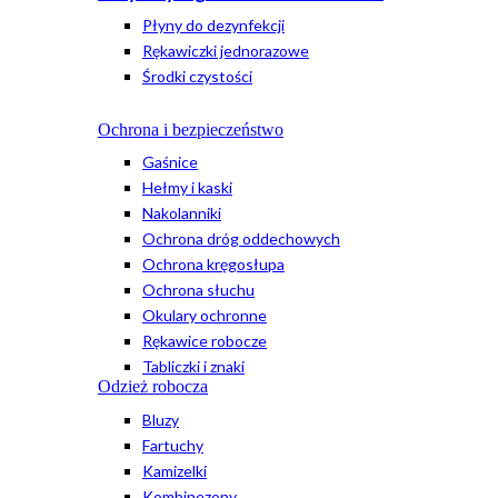
Płyny do dezynfekcji
Rękawiczki jednorazowe
Środki czystości
Ochrona i bezpieczeństwo
Gaśnice
Hełmy i kaski
Nakolanniki
Ochrona dróg oddechowych
Ochrona kręgosłupa
Ochrona słuchu
Okulary ochronne
Rękawice robocze
Tabliczki i znaki
Odzież robocza
Bluzy
Fartuchy
Kamizelki
Kombinezony