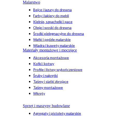
Malarstwo
Bejce i lazury do drewna
Farby i lakiery do mebli
Kielnie, szpachelki i pace
Oleje i woski do drewna
Środki pielęgnacyjne do drewna
Wałki i pędzle malarskie
Wiadra i kuwety malarskie
Materiały montażowe i mocujące
Akcesoria montażowe
Kołki i kotwy
Profile i listwy wykończeniowe
Śruby i nakrętki
Taśmy i siatki zbrojące
Taśmy montażowe
Wkręty
Sprzęt i maszyny budowlane
Agregaty i pistolety malarskie