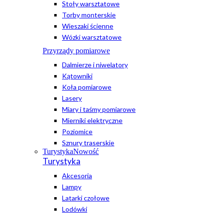
Stoły warsztatowe
Torby monterskie
Wieszaki ścienne
Wózki warsztatowe
Przyrządy pomiarowe
Dalmierze i niwelatory
Kątowniki
Koła pomiarowe
Lasery
Miary i taśmy pomiarowe
Mierniki elektryczne
Poziomice
Sznury traserskie
Turystyka
Nowość
Turystyka
Akcesoria
Lampy
Latarki czołowe
Lodówki