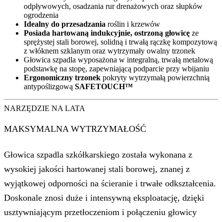
odpływowych, osadzania rur drenażowych oraz słupków
ogrodzenia
Idealny do przesadzania
roślin i krzewów
Posiada hartowaną indukcyjnie, ostrzoną głowicę
ze
sprężystej stali borowej, solidną i trwałą rączkę kompozytową
z włóknem szklanym oraz wytrzymały owalny trzonek
Głowica szpadla wyposażona w integralną, trwałą metalową
podstawkę na stopę, zapewniającą podparcie przy wbijaniu
Ergonomiczny trzonek
pokryty wytrzymałą powierzchnią
antypoślizgową
SAFETOUCH™
NARZĘDZIE NA LATA
MAKSYMALNA WYTRZYMAŁOŚĆ
Głowica szpadla szkółkarskiego została wykonana z
wysokiej jakości hartowanej stali borowej, znanej z
wyjątkowej odporności na ścieranie i trwałe odkształcenia.
Doskonale znosi duże i intensywną eksploatację, dzięki
usztywniającym przetłoczeniom i połączeniu głowicy