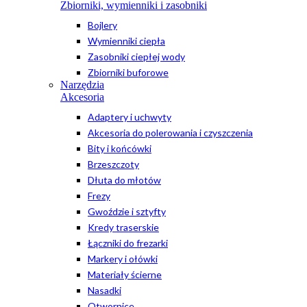
Zbiorniki, wymienniki i zasobniki
Bojlery
Wymienniki ciepła
Zasobniki ciepłej wody
Zbiorniki buforowe
Narzędzia
Akcesoria
Adaptery i uchwyty
Akcesoria do polerowania i czyszczenia
Bity i końcówki
Brzeszczoty
Dłuta do młotów
Frezy
Gwoździe i sztyfty
Kredy traserskie
Łączniki do frezarki
Markery i ołówki
Materiały ścierne
Nasadki
Otwornice