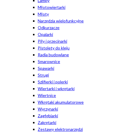
Lampy
Młotowiertarki
Młoty
Narzędzia wielofunkcyjne
Odkurzacze
Opalarki
Piły i przecinarki
Pistolety do kleju
Radia budowlane
Smarownice
Spawarki
Strugi
Szlifierki i polerki
Wiertarki i wkrętarki
Wiertnice
Wkrętaki akumulatorowe
Wyrzynarki
Zagłębiarki
Zakrętarki
Zestawy elektronarzędzi