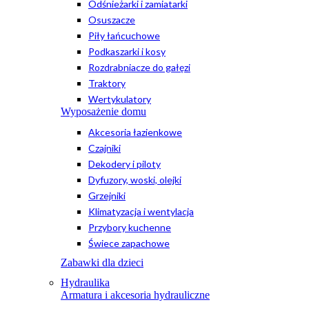
Odśnieżarki i zamiatarki
Osuszacze
Piły łańcuchowe
Podkaszarki i kosy
Rozdrabniacze do gałęzi
Traktory
Wertykulatory
Wyposażenie domu
Akcesoria łazienkowe
Czajniki
Dekodery i piloty
Dyfuzory, woski, olejki
Grzejniki
Klimatyzacja i wentylacja
Przybory kuchenne
Świece zapachowe
Zabawki dla dzieci
Hydraulika
Armatura i akcesoria hydrauliczne