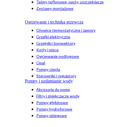
Taśmy teflonowe, pasty, uszczelniacze
Zestawy montażowe
Ogrzewanie i technika grzewcza
Głowice termostatyczne i zawory
Grzałki elektryczne
Grzejniki i konwektory
Kotły i piece
Ogrzewanie podłogowe
Opał
Pompy ciepła
Sterowniki i regulatory
Pompy i uzdatnianie wody
Akcesoria do pomp
Filtry i zmiękczacze wody
Pompy głębinowe
Pompy hydroforowe
Pompy obiegowe