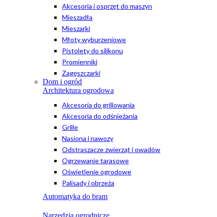
Akcesoria i osprzęt do maszyn
Mieszadła
Mieszarki
Młoty wyburzeniowe
Pistolety do silikonu
Promienniki
Zagęszczarki
Dom i ogród
Architektura ogrodowa
Akcesoria do grillowania
Akcesoria do odśnieżania
Grille
Nasiona i nawozy
Odstraszacze zwierząt i owadów
Ogrzewanie tarasowe
Oświetlenie ogrodowe
Palisady i obrzeża
Automatyka do bram
Narzędzia ogrodnicze