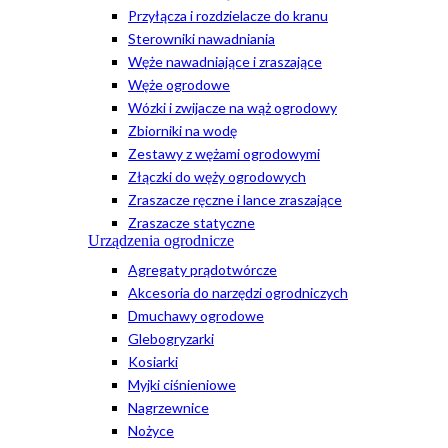
Przyłącza i rozdzielacze do kranu
Sterowniki nawadniania
Węże nawadniające i zraszające
Węże ogrodowe
Wózki i zwijacze na wąż ogrodowy
Zbiorniki na wodę
Zestawy z wężami ogrodowymi
Złączki do węży ogrodowych
Zraszacze ręczne i lance zraszające
Zraszacze statyczne
Urządzenia ogrodnicze
Agregaty prądotwórcze
Akcesoria do narzędzi ogrodniczych
Dmuchawy ogrodowe
Glebogryzarki
Kosiarki
Myjki ciśnieniowe
Nagrzewnice
Nożyce