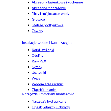
Akcesoria łazienkowe i kuchenne
Akcesoria montażowe
Filtry i zmiękczacze wody
Głowice
Stelaże podtynkowe
Zawory
Instalacje wodne i kanalizacyjne
Korki i zaślepki
Otuliny
Rury PEX
Syfony
Uszczelki
Węże
Wodomierze i liczniki
Złączki i kolanka
Narzędzia i materiały montażowe
Narzędzia hydrauliczne
Opaski, obejmy, uchwyty