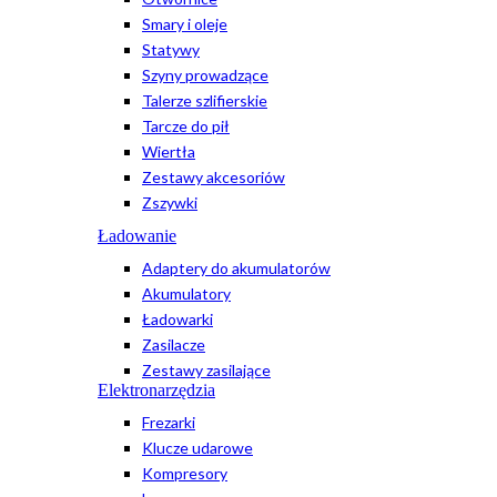
Smary i oleje
Statywy
Szyny prowadzące
Talerze szlifierskie
Tarcze do pił
Wiertła
Zestawy akcesoriów
Zszywki
Ładowanie
Adaptery do akumulatorów
Akumulatory
Ładowarki
Zasilacze
Zestawy zasilające
Elektronarzędzia
Frezarki
Klucze udarowe
Kompresory